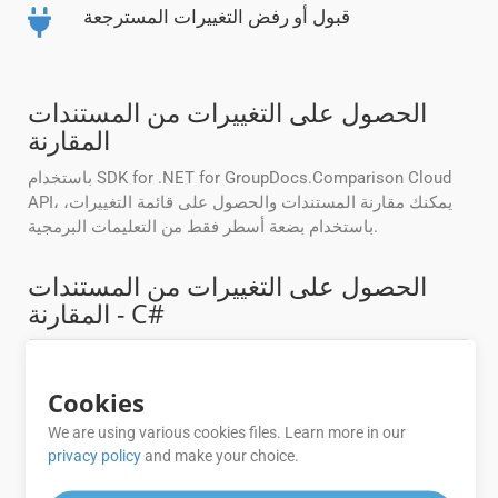
قبول أو رفض التغييرات المسترجعة
الحصول على التغييرات من المستندات
المقارنة
باستخدام SDK for .NET for GroupDocs.Comparison Cloud
API، يمكنك مقارنة المستندات والحصول على قائمة التغييرات،
باستخدام بضعة أسطر فقط من التعليمات البرمجية.
الحصول على التغييرات من المستندات
المقارنة - C#
//Get your AppSID and AppKey at https://dashboa
rd.groupdocs.cloud (free registration is requir
Cookies
ed).
var
configuration =
new
Configuration {AppSid =
We are using various cookies files. Learn more in our
privacy policy
and make your choice.
var
apiInstance =
new
var
request =
new
ComparisonRequest();
// Compa