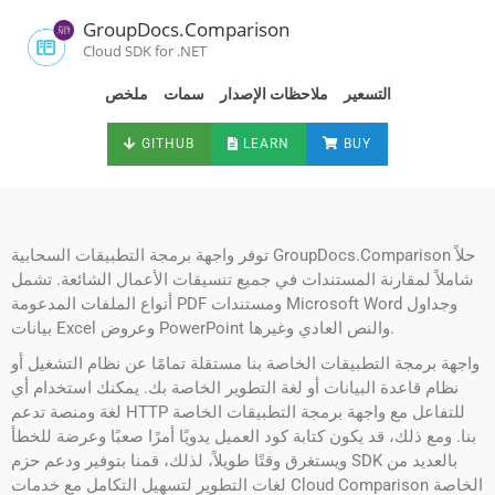
GroupDocs.Comparison
Cloud SDK for .NET
التسعير
ملاحظات الإصدار
سمات
ملخص
GITHUB
LEARN
BUY
توفر واجهة برمجة التطبيقات السحابية GroupDocs.Comparison حلاً
شاملاً لمقارنة المستندات في جميع تنسيقات الأعمال الشائعة. تشمل
أنواع الملفات المدعومة PDF ومستندات Microsoft Word وجداول
بيانات Excel وعروض PowerPoint والنص العادي وغيرها.
واجهة برمجة التطبيقات الخاصة بنا مستقلة تمامًا عن نظام التشغيل أو
نظام قاعدة البيانات أو لغة التطوير الخاصة بك. يمكنك استخدام أي
لغة ومنصة تدعم HTTP للتفاعل مع واجهة برمجة التطبيقات الخاصة
بنا. ومع ذلك، قد يكون كتابة كود العميل يدويًا أمرًا صعبًا وعرضة للخطأ
ويستغرق وقتًا طويلاً، لذلك، قمنا بتوفير ودعم حزم SDK بالعديد من
لغات التطوير لتسهيل التكامل مع خدمات Cloud Comparison الخاصة