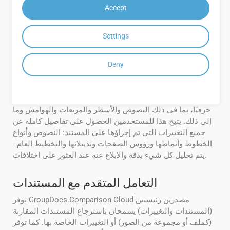
risonRequest | The request. (optional)
Accept
// Posts the categories changes.
List result = apiInstance.PostCategoriesChanges
Settings
Deny
مقارنة دقيقة للمحتوى
بغض النظر عن تنسيق الملف، فإن GroupDocs.Comparison
Cloud API قادر على تحديد التغييرات في جميع عناصر المستند
حرفيًا، بما في ذلك النصوص والأسطر والمربعات والهوامش وما
إلى ذلك. يتيح هذا للمستخدمين الحصول على تفاصيل كاملة عن
جميع التغييرات التي تم إجراؤها على المستند: النصوص وأنواع
الخطوط وأنماطها ورؤوس الصفحات وتذييلاتها والتخطيط العام -
يتم تحليل كل شيء بدقة والإبلاغ عنه عند العثور على اختلافات.
التعامل المتقدم مع المستندات
توفر GroupDocs.Comparison Cloud مصدرين رئيسيين
(المستندات والتغييرات) يسمحان باسترجاع المستندات المقارنة
(كملف أو مجموعة من الصور) أو التغييرات الخاصة بها. كما توفر