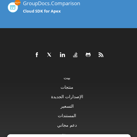
GroupDocs.Comparison
Cloud SDK for Apex
بيت
منتجات
الإصدارات الجديدة
التسعير
المستندات
دعم مجاني
مدونة