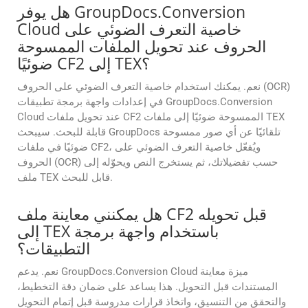
هل يوفر GroupDocs.Conversion
Cloud خاصية التعرف الضوئي على
الحروف عند تحويل الملفات الممسوحة
ضوئيًا CF2 إلى TEX؟
نعم. يمكنك استخدام خاصية التعرف الضوئي على الحروف (OCR)
في إعدادات واجهة برمجة تطبيقات GroupDocs.Conversion
Cloud عند تحويل ملفات CF2 الممسوحة ضوئيًا إلى ملفات TEX
قابلة للبحث. سيبحث GroupDocs تلقائيًا عن أي صور ممسوحة
ضوئيًا في ملفات CF2، ويُفعّل خاصية التعرف الضوئي على
الحروف (OCR) حسب تفضيلاتك، ثم يستخرج النص ويحوّله إلى
ملف TEX قابل للبحث.
هل يمكنني معاينة ملف CF2 قبل تحويله
إلى TEX باستخدام واجهة برمجة
التطبيقات؟
نعم. يدعم GroupDocs.Conversion Cloud ميزة معاينة
المستندات قبل التحويل. هذا يساعد على ضمان دقة التخطيط،
والتحقق من التنسيق، واتخاذ قرارات مدروسة قبل إتمام التحويل