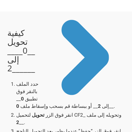
كيفية
تحويل
__0____
إلى
__2____
حدد الملف
بالنقر فوق
تطبيق
0
__
__.
إلى
2
__ أو ببساطة قم بسحب وإسقاط ملف
0
لتحميل CF2_ وتحويله إلى ملف
انقر فوق الزر
تحويل
2
__.
انقر فوق الزر “حفظ” عندما يظهر بعد التحويل الناجح