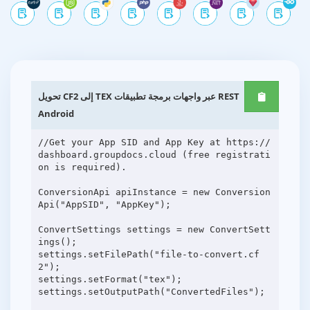
تحويل CF2 إلى TEX عبر واجهات برمجة تطبيقات REST
Android
//Get your App SID and App Key at https://
dashboard.groupdocs.cloud (free registrati
on is required).
ConversionApi apiInstance = new Conversion
Api("AppSID", "AppKey");
ConvertSettings settings = new ConvertSett
ings();
settings.setFilePath("file-to-convert.cf
2");
settings.setFormat("tex");
settings.setOutputPath("ConvertedFiles");