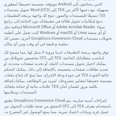
موثوقة، مصممة خصيصًا لمطوري Android الذين يحتاجون إلى
تحويل مستندات Word (CF2) إلى TEX بسهولة. مع دعمها لأكثر من
153 تنسيقًا للمستندات والصور، تتيح لك واجهة برمجة التطبيقات
دمج إمكانيات تحويل فعّالة في تطبيقاتك دون الحاجة إلى برامج
إضافية مثل Microsoft Office أو Adobe Acrobat Reader. سواء
كنت تعمل على أنظمة Windows أو macOS أو Linux أو أي منصة
أخرى، تضمن لك GroupDocs.Conversion Cloud تحويلات مستندات
سلسة ودقيقة في أي وقت ومن أي مكان.
توفر واجهة برمجة التطبيقات لدينا مرونة لا مثيل لها، مما يسمح لك
بتخصيص تحويلاتك من CF2 إلى TEX لتناسب متطلباتك الخاصة.
يمكنك اختيار تحويل مستندات كاملة، أو تحديد صفحات محددة، أو
تحديد نطاقات صفحات مخصصة. بالإضافة إلى ذلك، يمكنك التحكم
في جودة ودقة الإخراج، مما يتيح لك إنتاج ملفات TEX عالية الجودة
مصممة خصيصًا لمعايير مشروعك. لمزيد من الوظائف، يمكنك إضافة
علامات مائية أو حماية ملفاتك TEX بكلمة مرور لضمان أمان
المستندات وسلامتها.
يطبق GroupDocs.Conversion Cloud إجراءات أمنية صارمة. يتم
التحقق من صحة طلبات التحويل من CF2 إلى TEX باستخدام معرف
عميل فريد وبيانات اعتماد سرية، مما يمنع الوصول غير المصرح به.