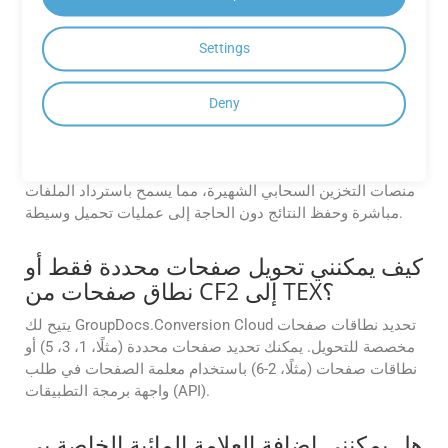
GroupDocs للحصول على مزيد من المعلومات حول حدود
التحويل.
Settings
هل تدعم واجهة برمجة التطبيقات التكامل
مع موفري التخزين السحابي مثل AWS S3
Deny
أو Azure Blob أو Google Drive؟
بالتأكيد. يوفر GroupDocs.Conversion Cloud تكاملاً مدمجًا مع
منصات التخزين السحابي الشهيرة، مما يسمح باسترداد الملفات
مباشرة وحفظ النتائج دون الحاجة إلى عمليات تحميل وسيطة.
كيف يمكنني تحويل صفحات محددة فقط أو
نطاق صفحات من CF2 إلى TEX؟
يتيح لك GroupDocs.Conversion Cloud تحديد نطاقات صفحات
مخصصة للتحويل. يمكنك تحديد صفحات محددة (مثلًا، 1، 3، 5) أو
نطاقات صفحات (مثلًا، 2-6) باستخدام معلمة الصفحات في طلب
واجهة برمجة التطبيقات (API).
هل يمكنني إضافة العلامة المائية الخاصة بي