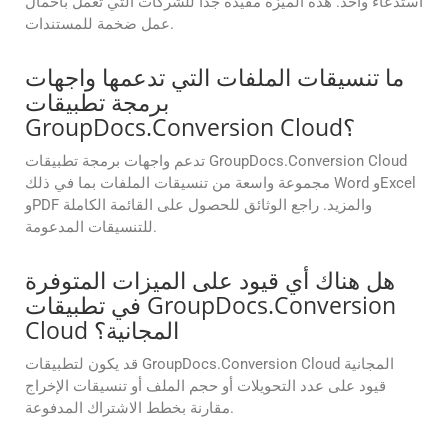
استدعاء واحد. هذه الميزة مفيدة جدًا للشركات التي تعمل بأحمال
عمل ضخمة للمستندات.
ما تنسيقات الملفات التي تدعمها واجهات
برمجة تطبيقات
GroupDocs.Conversion Cloud؟
تدعم واجهات برمجة تطبيقات GroupDocs.Conversion Cloud
مجموعة واسعة من تنسيقات الملفات بما في ذلك Word وExcel
وPDF والمزيد. راجع الوثائق للحصول على القائمة الكاملة
للتنسيقات المدعومة.
هل هناك أي قيود على الميزات المتوفرة
في تطبيقات GroupDocs.Conversion
Cloud المجانية؟
قد يكون لتطبيقات GroupDocs.Conversion Cloud المجانية
قيود على عدد التحويلات أو حجم الملف أو تنسيقات الإخراج
مقارنة بخطط الاشتراك المدفوعة.