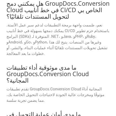
هل يمكنني دمج GroupDocs.Conversion
Cloud في خط أنابيب CI/CD الخاص بي
لتحويل المستندات تلقائيًا؟
نعم، صُممت واجهة برمجة التطبيقات لدعم سير عمل الأتمتة.
يمكنك دمجها بسهولة في خط أنابيب CI/CD باستخدام حزم تطوير
البرامج (SDKs) المتوفرة لـ .NET، وJava، وPHP، وRuby،
وAndroid، وGo، وPython، وغيرها من المنصات. يتيح لك هذا
تشغيل تحويلات المستندات تلقائيًا أثناء عمليات البناء، والنشر، أو
خطوات ما بعد المعالجة.
ما مدى موثوقية أداء تطبيقات
GroupDocs.Conversion Cloud
المجانية؟
تقدم تطبيقات GroupDocs.Conversion Cloud المجانية أداءً
موثوقًا ومخرجات عالية الجودة لاحتياجات التحويل الخاصة بك،
مما يضمن تجربة سلسة.
ما مدى أمان عملية التحويل في