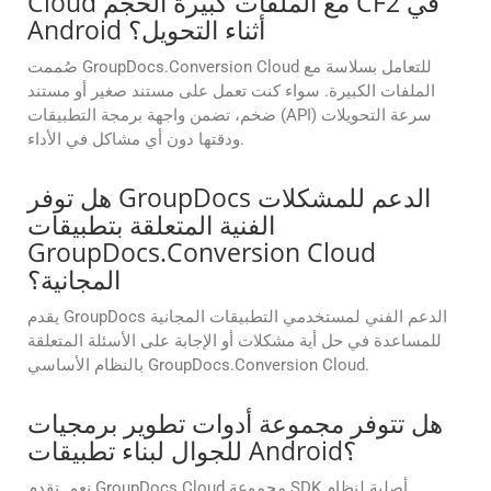
Cloud مع الملفات كبيرة الحجم CF2 في
Android أثناء التحويل؟
صُممت GroupDocs.Conversion Cloud للتعامل بسلاسة مع
الملفات الكبيرة. سواء كنت تعمل على مستند صغير أو مستند
ضخم، تضمن واجهة برمجة التطبيقات (API) سرعة التحويلات
ودقتها دون أي مشاكل في الأداء.
هل توفر GroupDocs الدعم للمشكلات
الفنية المتعلقة بتطبيقات
GroupDocs.Conversion Cloud
المجانية؟
يقدم GroupDocs الدعم الفني لمستخدمي التطبيقات المجانية
للمساعدة في حل أية مشكلات أو الإجابة على الأسئلة المتعلقة
بالنظام الأساسي GroupDocs.Conversion Cloud.
هل تتوفر مجموعة أدوات تطوير برمجيات
للجوال لبناء تطبيقات Android؟
نعم. تقدم GroupDocs Cloud مجموعة SDK أصلية لنظام