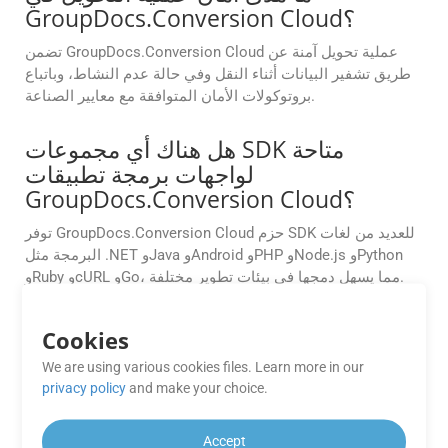
GroupDocs.Conversion Cloud؟
تضمن GroupDocs.Conversion Cloud عملية تحويل آمنة عن
طريق تشفير البيانات أثناء النقل وفي حالة عدم النشاط، وباتباع
بروتوكولات الأمان المتوافقة مع معايير الصناعة.
هل هناك أي مجموعات SDK متاحة
لواجهات برمجة تطبيقات
GroupDocs.Conversion Cloud؟
توفر GroupDocs.Conversion Cloud حزم SDK للعديد من لغات
البرمجة مثل .NET وJava وAndroid وPHP وNode.js وPython
وRuby وcURL وGo، مما يسهل دمجها في بيئات تطوير مختلفة.
هل هناك حد لعدد التحويلات التي يمكنني
Cookies
إجراؤها باستخدام
We are using various cookies files. Learn more in our
GroupDocs.Conversion Cloud APIs؟
privacy policy
and make your choice.
توفر واجهات برمجة تطبيقات GroupDocs.Conversion Cloud
حدود تحويل مرنة بناءً على خطة الاشتراك الخاصة بك. اتصل بدعم
Accept