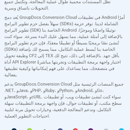
تظل المستندات محمية طوال عملية المعالجة، وتكتمل جميع
التحويلات باتساق وسرية.
يُعد دمج GroupDocs.Conversion Cloud في تطبيقات Android أمرًا
سهلاً بفضل حزم تطوير البرامج (SDKs) الشاملة لدينا. توفر حزمة
تطوير البرامج (SDK) الخاصة بنا Android توثيقًا واضحًا وموجزًا،
بالإضافة إلى أمثلة عملية، مما يسهل عليك البدء بسرعة. سواء كنت
تُنشئ نصًا برمجيًا بسيطًا أو تطبيقًا معقدًا، فإن حزم تطوير البرامج
(SDKs) الخاصة بنا تُبسط عملية التكامل، مما يسمح لك بإضافة
وظيفة تحويل CF2 إلى TEX بأقل جهد. بالإضافة إلى ذلك، تتيح لك
أداة API Explorer اختبار واجهة برمجة التطبيقات وتجربتها مباشرةً
في متصفحك، مما يساعدك على فهم إمكانياتها وكيفية تطبيقها
بفعالية.
يدعم GroupDocs.Conversion Cloud جميع المنصات الرئيسية مثل
.NET، وJava، وPHP، وRuby، وPython، وAndroid، وGo،
وJavaScript، وcURL. سواء كنت تُنشئ تطبيقات ويب، أو تطبيقات
سطح مكتب، أو تطبيقات جوال، فإن واجهة برمجة التطبيقات سهلة
التكامل، وتدعم المعالجة الدفعية، وخيارات تحويل مرنة لتلبية
احتياجات التطوير العملية.