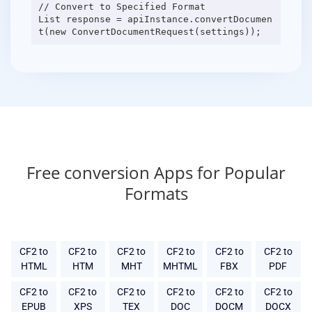
// Convert to Specified Format
List response = apiInstance.convertDocumen
Free conversion Apps for Popular
Formats
CF2 to
CF2 to
CF2 to
CF2 to
CF2 to
CF2 to
HTML
HTM
MHT
MHTML
FBX
PDF
CF2 to
CF2 to
CF2 to
CF2 to
CF2 to
CF2 to
EPUB
XPS
TEX
DOC
DOCM
DOCX