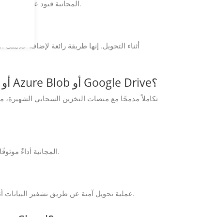
قد يكون لتطبيقات GroupDocs.Conversion Cloud المجانية قيود على عدد التحويلات أو حجم الملف أو تنسيقات الإخراج مقارنة بخطط الاشتراك المدفوعة.
هل يمكنني إضافة العلامة المائية الخاصة بي عند تحويل ملف VSX إلى ODP في cURL؟
هل تدعم واجهة برمجة التطبيقات التكامل مع موفري التخزين السحابي مثل AWS S3 أو Azure Blob أو Google Drive؟
تقدم تطبيقات GroupDocs.Conversion Cloud المجانية أداءً موثوقًا ومخرجات عالية الجودة لاحتياجات التحويل الخاصة بك، مما يضمن تجربة سلسة.
تضمن GroupDocs.Conversion Cloud عملية تحويل آمنة عن طريق تشفير البيانات أثناء النقل وفي حالة عدم النشاط، وباتباع بروتوكولات الأمان المتوافقة مع معايير الصناعة.