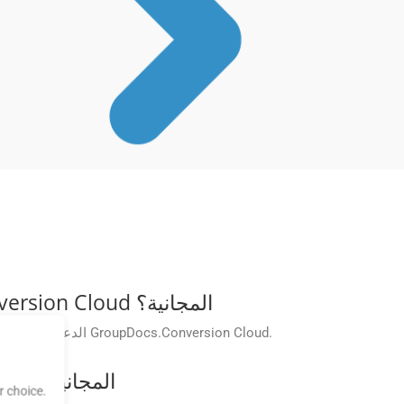
هل توفر GroupDocs الدعم للمشكلات الفنية المتعلقة بتطبيقات GroupDocs.Conversion Cloud المجانية؟
يقدم GroupDocs الدعم الفني لمستخدمي التطبيقات المجانية للمساعدة في حل أية مشكلات أو الإجابة على الأسئلة المتعلقة بالنظام الأساسي GroupDocs.Conversion Cloud.
هل هناك أي قيود على الميزات المتوفرة في تطبيقات GroupDocs.Conversion Cloud المجانية؟
 choice.