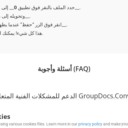
__.
حدد الملف بالنقر فوق تطبيق
0
__ إلى
2
__.
لتحميل VSX_ وتحويله 
__.
انقر فوق الزر “حفظ” عندما يظه
__ المحول حسب الحاجة.
هذا كل شيء! يمكنك 
أسئلة وأجوبة (FAQ)
ies
sing various cookies files. Learn more in our
privacy policy
and make your