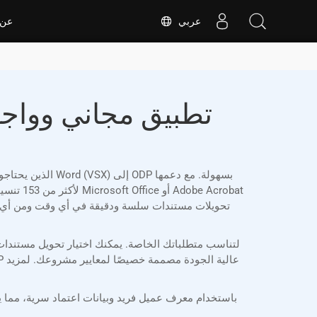
عربي
عن
لأكثر م