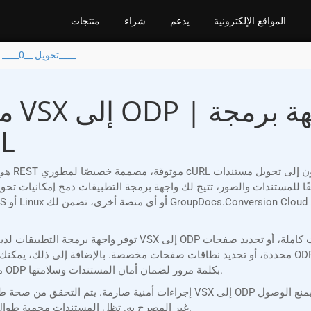
المواقع الإلكترونية
يدعم
شراء
منتجات
تحويل __0____ إلى __2____
محول
تطبيق
ن 153 تنسيقًا للمستندات والصور، تتيح لك واجهة برمجة التطبيقات دمج إمكانيات تحويل فعّالة في تط
توفر واجهة برمجة التطبيقات لدينا مرونة لا مثيل لها، مما يسمح 
محددة، أو تحديد نطاقات صفحات مخصصة. بالإضافة إلى ذلك، يمكنك التحكم في جودة ودقة الإخراج، م
من الوظائف، يمكنك إضافة علامات مائية أو حماية ملفاتك ODP بكلمة مرور لضمان أمان المستندات وسلامتها.
غير المصرح به. تظل المستندات محمية طوال عملية المعالجة، وتكتمل جميع التحويلات باتساق وسرية.