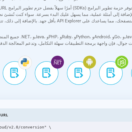
افة إلى أمثلة عملية، مما يسهل عليك البدء بسرعة. سواء كنت تُنشئ نصًا برمجيًا بسيطًا أو تطبيقًا 
تحويل VSX إلى ODP عبر
oud/v2.0/conversion" \
