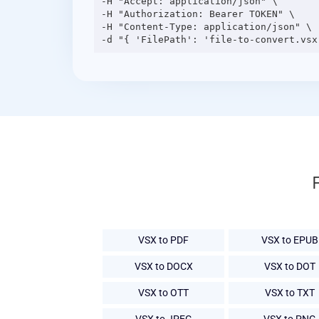
-H "Accept: application/json" \

-H "Authorization: Bearer TOKEN" \

-H "Content-Type: application/json" \

VSX to PDF
VSX to EPUB
VSX to DOCX
VSX to DOT
VSX to OTT
VSX to TXT