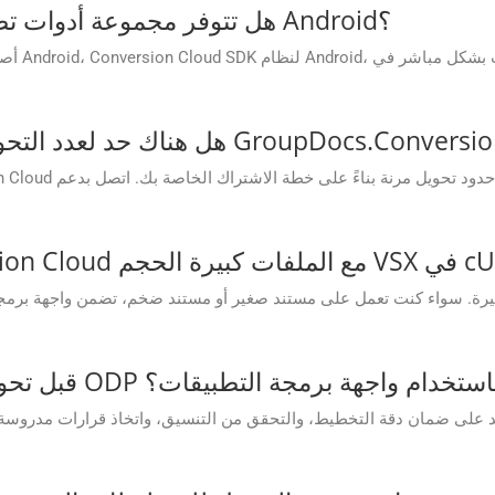
هل تتوفر مجموعة أدوات تطوير برمجيات للجوال لبناء تطبيقات Android؟
 يمكنني معاينة ملف VSX قبل تحويله إلى ODP باستخدام واجهة برمجة التطبيقات؟