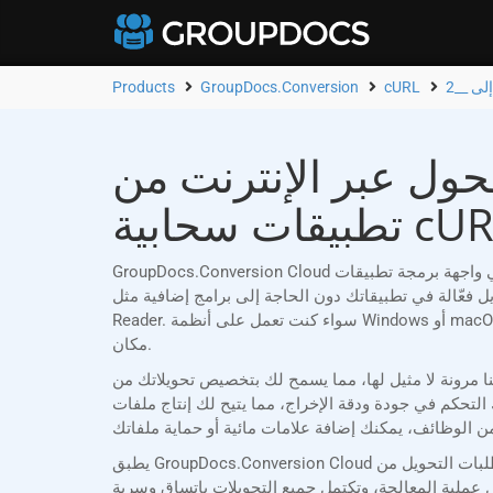
Products
GroupDocs.Conversion
cURL
 عبر الإنترنت من VSX إلى ODP | تطبيق مجاني وواجهة برمجة
ات سحابية cURL
GroupDocs.Conversion Cloud هي واجهة برمجة تطبيقات REST موثوقة، مصممة خصيصًا لمطوري cURL الذين يحتاجون إلى تحويل مستندات Word (VSX) إلى ODP بسهولة. مع دعمها
بيقاتك دون الحاجة إلى برامج إضافية مثل Microsoft Office أو Adobe Acrobat
Reader. سواء كنت تعمل على أنظمة Windows أو macOS أو Linux أو أي منصة أخرى، تضمن لك GroupDocs.Conversion Cloud تحويلات مستندات سلسة ودقيقة في أي وقت ومن أي
مكان.
لك بتخصيص تحويلاتك من VSX إلى ODP لتناسب متطلباتك الخاصة. يمكنك اختيار تحويل مستندات كاملة، أو تحديد صفحات
ما يتيح لك إنتاج ملفات ODP عالية الجودة مصممة خصيصًا لمعايير مشروعك. لمزيد
يطبق GroupDocs.Conversion Cloud إجراءات أمنية صارمة. يتم التحقق من صحة طلبات التحويل من VSX إلى ODP باستخدام معرف عميل فريد وبيانات اعتماد سرية، مما يمنع الوصول