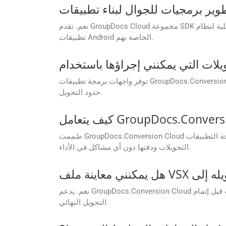
نعم. تقدم GroupDocs Cloud مجموعة SDK أصلية لنظام Android، Conversion Cloud SDK لنظام Android، مما يتيح للمطورين دمج قدرات معالجة المستندات بشكل مباشر في
تطبيقات Android الخاصة بهم.
توفر واجهات برمجة تطبيقات GroupDocs.Conversion Cloud حدود تحويل مرنة بناءً على خطة الاشتراك الخاصة بك. اتصل بدعم GroupDocs للحصول على مزيد من المعلومات حول
حدود التحويل.
صُممت GroupDocs.Conversion Cloud للتعامل بسلاسة مع الملفات الكبيرة. سواء كنت تعمل على مستند صغير أو مستند ضخم، تضمن واجهة برمجة التطبيقات (API) سرعة
التحويلات ودقتها دون أي مشاكل في الأداء.
نعم. يدعم GroupDocs.Conversion Cloud ميزة معاينة المستندات قبل التحويل. هذا يساعد على ضمان دقة التخطيط، والتحقق من التنسيق، واتخاذ قرارات مدروسة قبل إتمام
التحويل النهائي.