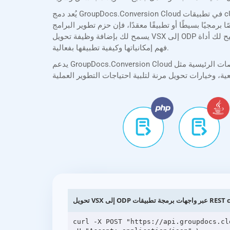
يُعد دمج GroupDocs.Conversion Cloud في تطبيقات cURL أمرًا سهلاً بفضل حزم تطوير البرامج (SDKs) الشاملة لدينا. توفر حزمة تطوير البرامج (SDK) الخاصة بنا cURL توثيقًا واضحًا
معقدًا، فإن حزم تطوير البرامج (SDKs) الخاصة بنا تُبسط عملية التكامل، مما
يسمح لك بإضافة وظيفة تحويل VSX إلى ODP بأقل جهد. بالإضافة إلى ذلك، تتيح لك أداة API Explorer اختبار واجهة برمجة التطبيقات وتجربتها مباشرةً في متصفحك، مما يساعدك على
فهم إمكانياتها وكيفية تطبيقها بفعالية.
يدعم GroupDocs.Conversion Cloud جميع المنصات الرئيسية مثل .NET، وJava، وPHP، وRuby، وPython، وAndroid، وGo، وJavaScript، وcURL. سواء كنت تُنشئ تطبيقات ويب، أو
 واجهات برمجة تطبيقات REST cURL
curl -X POST "https://api.groupdocs.cl