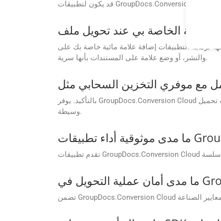
ة مائية خاصة بك على ODP أثناء التحويل. إنها طريقة رائعة لإضافة علامتك التجارية، أو إضافة إشعارات حقوق الطبع
والنشر، أو وضع علامة على المستندات بأنها سرية.
بالتأكيد. يوفر GroupDocs.Conversion Cloud تكاملاً مدمجًا مع منصات التخزين السحابي الشهيرة، مما يسمح باسترداد الملفات مباشرة وحفظ النتائج دون الحاجة إلى عمليات تحميل
وسيطة.