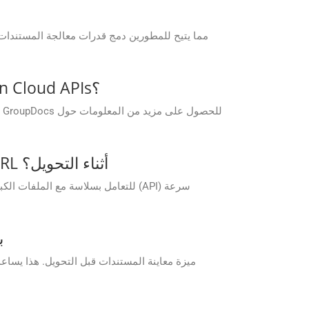
هل هناك حد لعدد التحويلات التي يمكنني إجراؤها باستخدام GroupDocs.Conversion Cloud APIs؟
كيف يتعامل GroupDocs.Conversion Cloud مع الملفات كبيرة الحجم VSX في cURL أثناء التحويل؟
هل