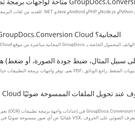
كيف يمكنني الوصول إلى تطبيقات GroupDocs.Conversion Cloud المجانية؟
نعم، توفر واجهات برمجة التطبيقات خيارات تخصيص متقدمة، مثل ضبط ج
نعم. يمكنك