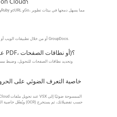
هل هناك أي مجموعات SDK متاحة لواجهات برمجة تطبيقات GroupDocs.Conversion Cloud؟
يمكن الوصول إلى تطبيقات GroupDocs.Conversion Cloud المجانية مباشرة من موقع GroupDocs أو من خلال تطبيقات الويب أو الهاتف المحمول الخاصة بـ GroupDocs.
هل يمكنني تخصيص تنسيقات الإخراج (على سبيل المثال، ضبط جودة الصورة، أو ضغط PDF، أو نطاقات الصفحات)؟