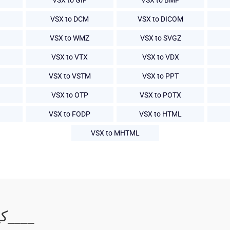
VSX to GIF
VSX to BMP
VSX to DCM
VSX to DICOM
VSX to WMZ
VSX to SVGZ
VSX to VTX
VSX to VDX
VSX to VSTM
VSX to PPT
VSX to OTP
VSX to POTX
VSX to FODP
VSX to HTML
VSX to MHTML
كيفية تحويل __0____ إلى __2____