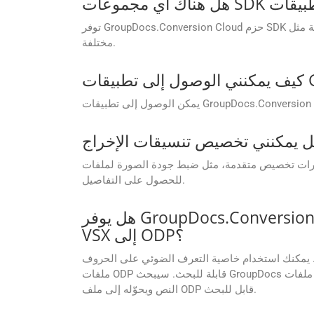
توفر GroupDocs.Conversion Cloud حزم SDK للعديد من لغات البرمجة مثل .NET وJava وAndroid وPHP وNode.js وPython وRuby وcURL وGo، مما يسهل دمجها في بيئات تطوير
مختلفة.
ودة الصورة لملفات PDF، وتحديد نطاقات الصفحات للتحويل، وضبط مستويات الضغط. راجع الوثائق
للحصول على التفاصيل.
هل يوفر GroupDocs.Conversion Cloud خاصية التعرف الضوئي على الحروف عند تحويل الملفات الممسوحة ضوئيًا
VSX إلى ODP؟
 استخدام خاصية التعرف الضوئي على الحروف (OCR) في إعدادات واجهة برمجة تطبيقات GroupDocs.Conversion Cloud عند تحويل ملفات VSX الممسوحة ضوئيًا إلى
ملفات ODP قابلة للبحث. سيبحث GroupDocs تلقائيًا عن أي صور ممسوحة ضوئيًا في ملفات VSX، ويُفعّل خاصية التعرف الضوئي على الحروف (OCR) حسب تفضيلاتك، ثم يستخرج
النص ويحوّله إلى ملف ODP قابل للبحث.