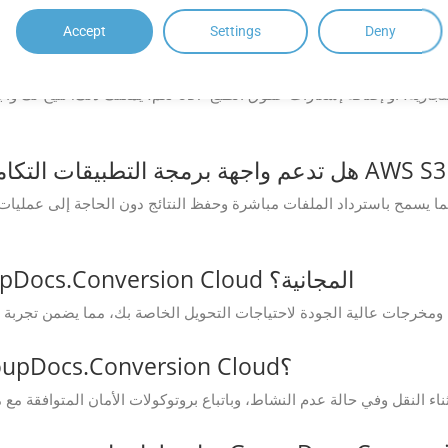
Accept
Settings
Deny
نعم، يمكنك ذلك. تتيح لك واجهة برمجة التطبيقات إضافة علام
ما مدى موثوقية أداء تطبيقات GroupDocs.Conversion Cloud المجانية؟
ما مدى أمان عملية التحويل في GroupDocs.Conversion Cloud؟