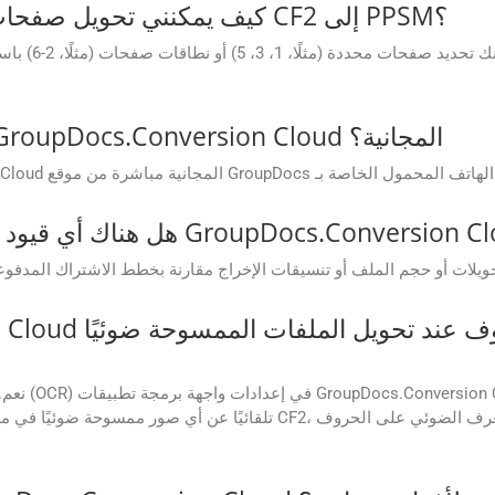
كيف يمكنني تحويل صفحات محددة فقط أو نطاق صفحات من CF2 إلى PPSM؟
كيف يمكنني الوصول إلى تطبيقات GroupDocs.Conversion Cloud المجانية؟
نعم. يمكنك