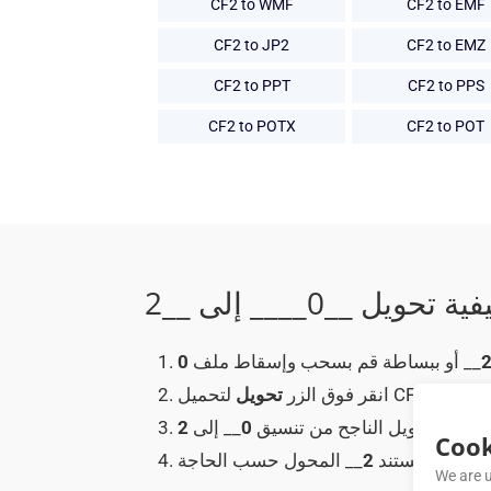
CF2 to WMF
CF2 to EMF
CF2 to JP2
CF2 to EMZ
CF2 to PPT
CF2 to PPS
CF2 to POTX
CF2 to POT
__ أو ببساطة قم بسحب وإسقاط ملف
0
 إلى ملف
2
انقر فوق الزر
تحويل
ر بعد التحويل الناجح من تنسيق
0
__ إلى
2
Cook
استخدام مستند
2
We are u