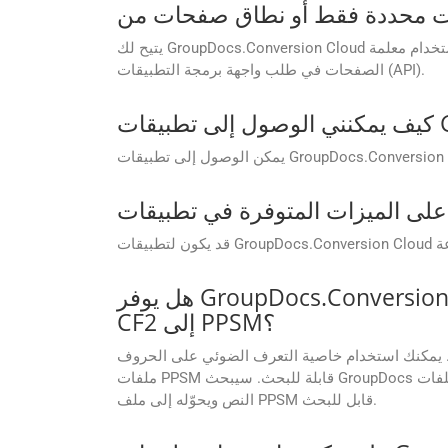
يتيح لك GroupDocs.Conversion Cloud تحديد نطاقات صفحات مخصصة للتحويل. يمكنك تحديد صفحات محددة (مثلًا، 1، 3، 5) أو نطاقات صفحات (مثلًا، 2-6) باستخدام معلمة
الصفحات في طلب واجهة برمجة التطبيقات (API).
هل يوفر GroupDocs.Conversion Cloud خاصية التعرف الضوئي على الحروف عند تحويل الملفات الممسوحة ضوئيًا
CF2 إلى PPSM؟
 استخدام خاصية التعرف الضوئي على الحروف (OCR) في إعدادات واجهة برمجة تطبيقات GroupDocs.Conversion Cloud عند تحويل ملفات CF2 الممسوحة ضوئيًا إلى
ملفات PPSM قابلة للبحث. سيبحث GroupDocs تلقائيًا عن أي صور ممسوحة ضوئيًا في ملفات CF2، ويُفعّل خاصية التعرف الضوئي على الحروف (OCR) حسب تفضيلاتك، ثم يستخرج
النص ويحوّله إلى ملف PPSM قابل للبحث.