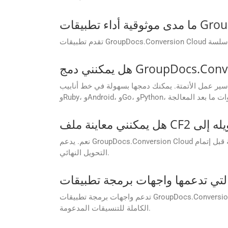
ولة في خط أنابيب CI/CD باستخدام حزم تطوير البرامج (SDKs) المتوفرة لـ .NET، وJava، وPHP،
نعم. يدعم GroupDocs.Conversion Cloud ميزة معاينة المستندات قبل التحويل. هذا يساعد على ضمان دقة التخطيط، والتحقق من التنسيق، واتخاذ قرارات مدروسة قبل إتمام
التحويل النهائي.
تدعم واجهات برمجة تطبيقات GroupDocs.Conversion Cloud مجموعة واسعة من تنسيقات الملفات بما في ذلك Word وExcel وPDF والمزيد. راجع الوثائق للحصول على القائمة
الكاملة للتنسيقات المدعومة.