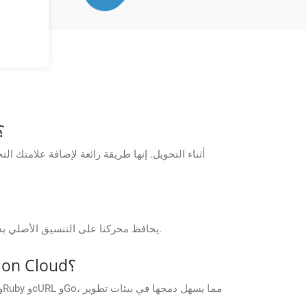
هل يمكنني إضافة العلامة المائية الخاصة بي عن
يحافظ محركنا على التنسيق الأصلي بدقة تصل إلى 99%، وخاصة بالنسبة للجداول والرسومات المتجهة؛ ومع ذلك، في الحالات القصوى، قد يتم تخصيص القواعد البديلة.
هل هناك أي مجموعات SDK متاحة لواجهات برمجة تطبيقات GroupDocs.Conversion Cloud؟