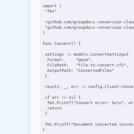
import (

 "fmt"

 "github.com/groupdocs-conversion-cloud/groupdocs-conversion-cloud-go-samples/config"

 "github.com/groupdocs-conversion-cloud/groupdocs-conversion-cloud-go/models"

)

func Convert() {

 settings := models.ConvertSettings{

  Format:     "ppsm",

  FilePath:   "file-to-convert.cf2",

  OutputPath: "ConvertedFiles"

 }

 result, _, err := config.Client.ConvertApi.ConvertDocument(config.Ctx, settings)

 if err != nil {

  fmt.Printf("Convert error: %v\n", err)

  return

 }

 fmt.Printf("Document converted successfully: %v\n", result[0].Url)
