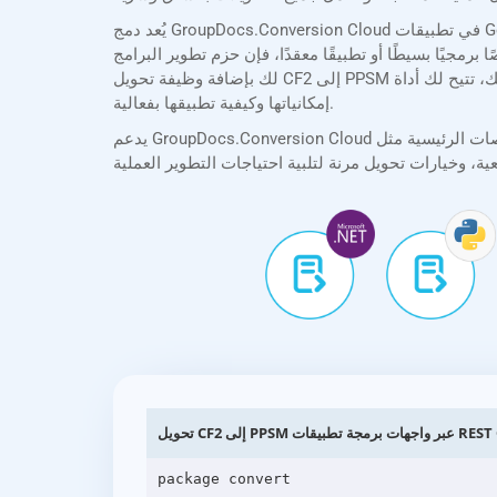
يُعد دمج GroupDocs.Conversion Cloud في تطبيقات Go أمرًا سهلاً بفضل حزم تطوير البرامج (SDKs) الشاملة لدينا. توفر حزمة تطوير البرامج (SDK) الخاصة بنا Go توثيقًا واضحًا وموجزًا،
قدًا، فإن حزم تطوير البرامج (SDKs) الخاصة بنا تُبسط عملية التكامل، مما يسمح
لك بإضافة وظيفة تحويل CF2 إلى PPSM بأقل جهد. بالإضافة إلى ذلك، تتيح لك أداة API Explorer اختبار واجهة برمجة التطبيقات وتجربتها مباشرةً في متصفحك، مما يساعدك على فهم
إمكانياتها وكيفية تطبيقها بفعالية.
يدعم GroupDocs.Conversion Cloud جميع المنصات الرئيسية مثل .NET، وJava، وPHP، وRuby، وPython، وAndroid، وGo، وJavaScript، وcURL. سواء كنت تُنشئ تطبيقات ويب، أو
PP عبر واجهات برمجة تطبيقات REST Go
package convert
