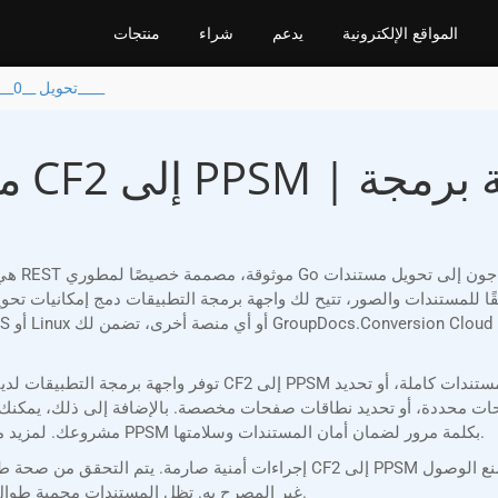
المواقع الإلكترونية
يدعم
شراء
منتجات
تحويل __0____ إلى __2____
محول
ن 153 تنسيقًا للمستندات والصور، تتيح لك واجهة برمجة التطبيقات دمج إمكانيات تحويل فعّالة في تط
توفر واجهة برمجة التطبيقات لدينا مرونة لا مثيل لها، مما يسم
 محددة، أو تحديد نطاقات صفحات مخصصة. بالإضافة إلى ذلك، يمكنك التحكم في جودة ودقة الإخر
مشروعك. لمزيد من الوظائف، يمكنك إضافة علامات مائية أو حماية ملفاتك PPSM بكلمة مرور لضمان أمان المستندات وسلامتها.
غير المصرح به. تظل المستندات محمية طوال عملية المعالجة، وتكتمل جميع التحويلات باتساق وسرية.