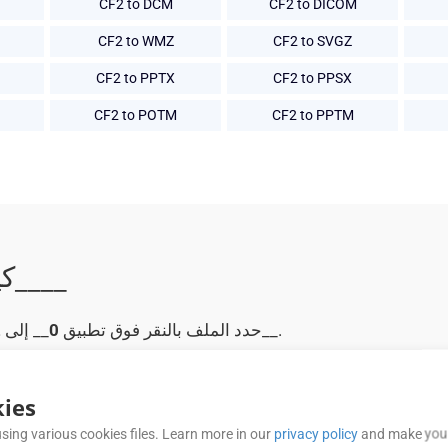
CF2 to DCM
CF2 to DICOM
CF2 to WMZ
CF2 to SVGZ
CF2 to PPTX
CF2 to PPSX
CF2 to POTM
CF2 to PPTM
كيفية تحويل __0____ إلى __2____
__.
حدد الملف بالنقر فوق تطبيق
0
__ إلى
2
__.
لتحميل CF2_ وتحويله
__.
انقر فوق الزر “حفظ” عندما يظه
ies
__ المحول حسب الحاجة.
هذا كل شيء! يمكنك 
sing various cookies files. Learn more in our
privacy policy
and make your