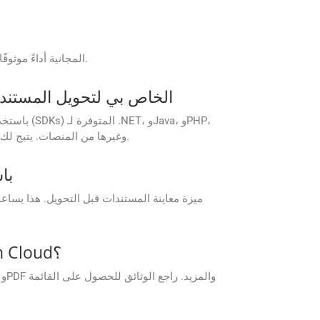
تقدم تطبيقات GroupDocs.Conversion Cloud المجانية أداءً موثوقًا ومخرجات عالية الجودة لاحتياجات التحويل الخاصة بك، مما يضمن تجربة سلسة.
هل يمكنني دمج GroupDocs.Conversion Cloud في خط أنابيب CI/CD الخاص بي
وRuby، وAndroid، وGo، وPython، وغيرها من المنصات. يتيح لك هذا تشغيل تحويلات المستندات تلقائيًا أثناء عمليات البناء، والنشر، أو خطوات ما بعد المعالجة.
هل يم
ما تنسيقات الملفات التي تدعمها واجهات برمجة تطبيقات GroupDocs.Conversion Cloud؟