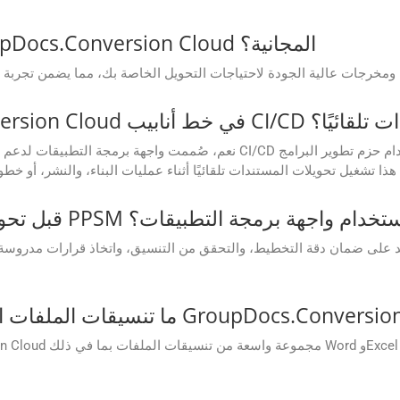
ما مدى موثوقية أداء تطبيقات GroupDocs.Conversion Cloud المجانية؟
 لتحويل المستندات تلقائيًا؟
نعم، صُممت واجهة برمجة التطبيقات لدعم سير عمل الأتمتة. يمكنك دمجها بسه
كنني معاينة ملف CF2 قبل تحويله إلى PPSM باستخدام واجهة برمجة التطبيقات؟