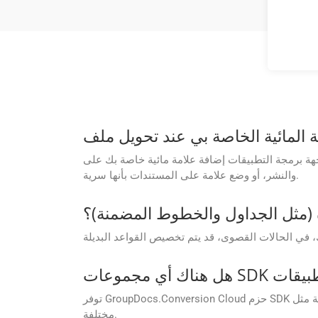
 مائية خاصة بك على PPSM أثناء التحويل. إنها طريقة رائعة لإضافة علامتك التجارية، أو إضافة إشعارات حقوق الطبع
والنشر، أو وضع علامة على المستندات بأنها سرية.
 (مثل الجداول والخطوط المضمنة)؟
توفر GroupDocs.Conversion Cloud حزم SDK للعديد من لغات البرمجة مثل .NET وJava وAndroid وPHP وNode.js وPython وRuby وcURL وGo، مما يسهل دمجها في بيئات تطوير
مختلفة.