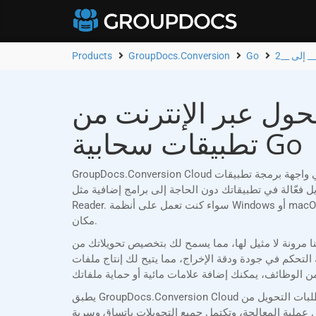
Products
GroupDocs.Conversion
Go
 عبر الإنترنت من CF2 إلى PPSM | تطبيق مجاني وواجهة برمجة
تطبيقات سحابية Go
GroupDocs.Conversion Cloud هي واجهة برمجة تطبيقات REST موثوقة، مصممة خصيصًا لمطوري Go الذين يحتاجون إلى تحويل مستندات Word (CF2) إلى PPSM بسهولة. مع دعمها
بيقاتك دون الحاجة إلى برامج إضافية مثل Microsoft Office أو Adobe Acrobat
Reader. سواء كنت تعمل على أنظمة Windows أو macOS أو Linux أو أي منصة أخرى، تضمن لك GroupDocs.Conversion Cloud تحويلات مستندات سلسة ودقيقة في أي وقت ومن أي
مكان.
ح لك بتخصيص تحويلاتك من CF2 إلى PPSM لتناسب متطلباتك الخاصة. يمكنك اختيار تحويل مستندات كاملة، أو تحديد
اج، مما يتيح لك إنتاج ملفات PPSM عالية الجودة مصممة خصيصًا لمعايير
يطبق GroupDocs.Conversion Cloud إجراءات أمنية صارمة. يتم التحقق من صحة طلبات التحويل من CF2 إلى PPSM باستخدام معرف عميل فريد وبيانات اعتماد سرية، مما يمنع الوصول