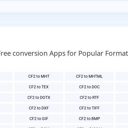
Free conversion Apps for Popular Format
CF2 to MHT
CF2 to MHTML
CF2 to TEX
CF2 to DOC
CF2 to DOTX
CF2 to RTF
CF2 to DXF
CF2 to TIFF
CF2 to GIF
CF2 to BMP