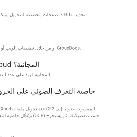
يمكن الوصول إلى تطبيقات GroupDocs.Conversion Cloud المجانية مباشرة من موقع GroupDocs أو من خلال تطبيقات الويب أو الهاتف المحمول الخاصة بـ GroupDocs.
هل هناك أي قيود على الميزات المتوفرة في تطبيقات GroupDocs.Conversion Cloud المجانية؟
قد يكون لتطبيقات GroupDocs.Conversion Cloud المجانية قيود على عدد التحويلات أو حجم الملف أو تنسيقات الإخراج مقارنة بخطط الاشتراك المدفوعة.