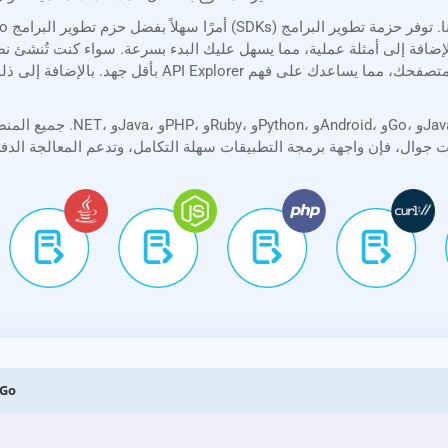
إضافة إلى أمثلة عملية، مما يسهل عليك البدء بسرعة. سواء كنت تُنشئ نصًا برمجيًا بسيطًا أو تطبيقًا مع
تحويل CF2 إلى SM