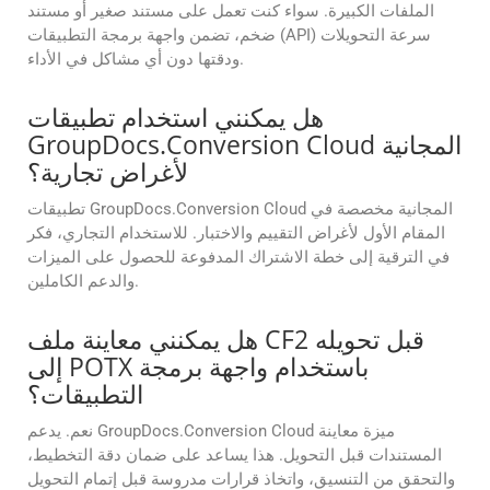
الملفات الكبيرة. سواء كنت تعمل على مستند صغير أو مستند
ضخم، تضمن واجهة برمجة التطبيقات (API) سرعة التحويلات
ودقتها دون أي مشاكل في الأداء.
هل يمكنني استخدام تطبيقات
GroupDocs.Conversion Cloud المجانية
لأغراض تجارية؟
تطبيقات GroupDocs.Conversion Cloud المجانية مخصصة في
المقام الأول لأغراض التقييم والاختبار. للاستخدام التجاري، فكر
في الترقية إلى خطة الاشتراك المدفوعة للحصول على الميزات
والدعم الكاملين.
هل يمكنني معاينة ملف CF2 قبل تحويله
إلى POTX باستخدام واجهة برمجة
التطبيقات؟
نعم. يدعم GroupDocs.Conversion Cloud ميزة معاينة
المستندات قبل التحويل. هذا يساعد على ضمان دقة التخطيط،
والتحقق من التنسيق، واتخاذ قرارات مدروسة قبل إتمام التحويل