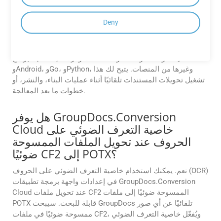
Cloud في خط أنابيب CI/CD الخاص بي
لتحويل المستندات تلقائيًا؟
Deny
نعم، صُممت واجهة برمجة التطبيقات لدعم سير عمل الأتمتة.
يمكنك دمجها بسهولة في خط أنابيب CI/CD باستخدام حزم تطوير
البرامج (SDKs) المتوفرة لـ .NET، وJava، وPHP، وRuby،
وAndroid، وGo، وPython، وغيرها من المنصات. يتيح لك هذا
تشغيل تحويلات المستندات تلقائيًا أثناء عمليات البناء، والنشر، أو
خطوات ما بعد المعالجة.
هل يوفر GroupDocs.Conversion
Cloud خاصية التعرف الضوئي على
الحروف عند تحويل الملفات الممسوحة
ضوئيًا CF2 إلى POTX؟
نعم. يمكنك استخدام خاصية التعرف الضوئي على الحروف (OCR)
في إعدادات واجهة برمجة تطبيقات GroupDocs.Conversion
Cloud عند تحويل ملفات CF2 الممسوحة ضوئيًا إلى ملفات
POTX قابلة للبحث. سيبحث GroupDocs تلقائيًا عن أي صور
ممسوحة ضوئيًا في ملفات CF2، ويُفعّل خاصية التعرف الضوئي