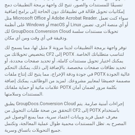
تنسيقًا للمستندات والصور، تتيح لك واجهة برمجة التطبيقات دمج
إمكانيات تحويل فعّالة في تطبيقاتك دون الحاجة إلى برامج إضافية
مثل Microsoft Office أو Adobe Acrobat Reader. سواء كنت تعمل
على أنظمة Windows أو macOS أو Linux أو أي منصة أخرى، تضمن
لك GroupDocs.Conversion Cloud تحويلات مستندات سلسة
ودقيقة في أي وقت ومن أي مكان.
توفر واجهة برمجة التطبيقات لدينا مرونة لا مثيل لها، مما يسمح لك
بتخصيص تحويلاتك من CF2 إلى POTX لتناسب متطلباتك الخاصة.
يمكنك اختيار تحويل مستندات كاملة، أو تحديد صفحات محددة، أو
تحديد نطاقات صفحات مخصصة. بالإضافة إلى ذلك، يمكنك التحكم
في جودة ودقة الإخراج، مما يتيح لك إنتاج ملفات POTX عالية الجودة
مصممة خصيصًا لمعايير مشروعك. لمزيد من الوظائف، يمكنك إضافة
علامات مائية أو حماية ملفاتك POTX بكلمة مرور لضمان أمان
المستندات وسلامتها.
يطبق GroupDocs.Conversion Cloud إجراءات أمنية صارمة. يتم
التحقق من صحة طلبات التحويل من CF2 إلى POTX باستخدام
معرف عميل فريد وبيانات اعتماد سرية، مما يمنع الوصول غير
المصرح به. تظل المستندات محمية طوال عملية المعالجة، وتكتمل
جميع التحويلات باتساق وسرية.