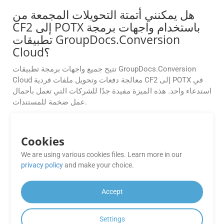
هل يمكنني أتمتة التحويلات المجمعة من
CF2 إلى POTX باستخدام واجهات برمجة
تطبيقات GroupDocs.Conversion
Cloud؟
تتيح جميع واجهات برمجة تطبيقات GroupDocs.Conversion
Cloud معالجة دفعات وتحويل ملفات فردية CF2 إلى POTX في
استدعاء واحد. هذه الميزة مفيدة جدًا للشركات التي تعمل بأحمال
عمل ضخمة للمستندات.
ما مدى موثوقية أداء تطبيقات
GroupDocs.Conversion Cloud
Cookies
المجانية؟
We are using various cookies files. Learn more in our
privacy policy
and make your choice.
تقدم تطبيقات GroupDocs.Conversion Cloud المجانية أداءً
موثوقًا ومخرجات عالية الجودة لاحتياجات التحويل الخاصة بك،
Accept
مما يضمن تجربة سلسة.
هل يمكنني دمج GroupDocs.Conversion
Settings