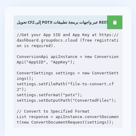
تحويل CF2 إلى POTX عبر واجهات برمجة تطبيقات REST Java
//Get your App SID and App Key at https://
dashboard.groupdocs.cloud (free registrati
on is required).
ConversionApi apiInstance = new Conversion
Api("AppSID", "AppKey");
ConvertSettings settings = new ConvertSett
ings();
settings.setFilePath("file-to-convert.cf
2");
settings.setFormat("potx");
settings.setOutputPath("ConvertedFiles");
// Convert to Specified Format
List response = apiInstance.convertDocumen