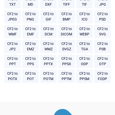
TXT
MD
DXF
TIFF
TIF
JPG
CF2 to
CF2 to
CF2 to
CF2 to
CF2 to
CF2 to
JPEG
PNG
GIF
BMP
ICO
PSD
CF2 to
CF2 to
CF2 to
CF2 to
CF2 to
CF2 to
WMF
EMF
DCM
DICOM
WEBP
SVG
CF2 to
CF2 to
CF2 to
CF2 to
CF2 to
CF2 to
JP2
EMZ
WMZ
SVGZ
TGA
PSB
CF2 to
CF2 to
CF2 to
CF2 to
CF2 to
CF2 to
PPT
PPS
PPTX
PPSX
ODP
OTP
CF2 to
CF2 to
CF2 to
CF2 to
CF2 to
CF2 to
POTX
POT
POTM
PPTM
PPSM
FODP