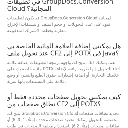
في تطبيقات GroupDocs.Conversion
Cloud المجانية؟
قد يكون لتطبيقات GroupDocs.Conversion Cloud المجانية
قيود على عدد التحويلات أو حجم الملف أو تنسيقات الإخراج
مقارنة بخطط الاشتراك المدفوعة.
هل يمكنني إضافة العلامة المائية الخاصة بي
عند تحويل ملف CF2 إلى POTX في Java؟
نعم، يمكنك ذلك. تتيح لك واجهة برمجة التطبيقات إضافة علامة
مائية خاصة بك على POTX أثناء التحويل. إنها طريقة رائعة لإضافة
علامتك التجارية، أو إضافة إشعارات حقوق الطبع والنشر، أو وضع
علامة على المستندات بأنها سرية.
كيف يمكنني تحويل صفحات محددة فقط أو
نطاق صفحات من CF2 إلى POTX؟
يتيح لك GroupDocs.Conversion Cloud تحديد نطاقات صفحات
مخصصة للتحويل. يمكنك تحديد صفحات محددة (مثلًا، 1، 3، 5) أو
نطاقات صفحات (مثلًا، 2-6) باستخدام معلمة الصفحات في طلب