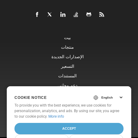
بيت
منتجات
الإصدارات الجديدة
التسعير
المستندات
دعم مجاني
مدونة
COOKIE NOTICE
COOKIE NOTICE
المواقع الإلكترونية
To provide you with the best experience, we use cookies for
To provide you with the best experience, we use cookies for
personalization, analytics, and ads. By using our site, you agree
personalization, analytics, and ads. By using our site, you agree
عن
to
to our cookie policy.
our cookie policy
.
More info
ACCEPT
ACCEPT