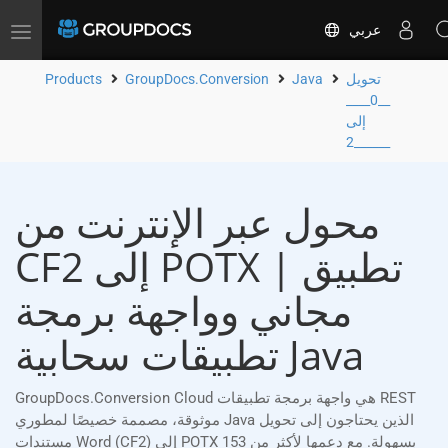
عربي
Toggle
navigation
تحويل
Java
GroupDocs.Conversion
Products
__0____
إلى
__2____
محول عبر الإنترنت من
CF2 إلى POTX | تطبيق
مجاني وواجهة برمجة
تطبيقات سحابية Java
GroupDocs.Conversion Cloud هي واجهة برمجة تطبيقات REST
موثوقة، مصممة خصيصًا لمطوري Java الذين يحتاجون إلى تحويل
مستندات Word (CF2) إلى POTX بسهولة. مع دعمها لأكثر من 153