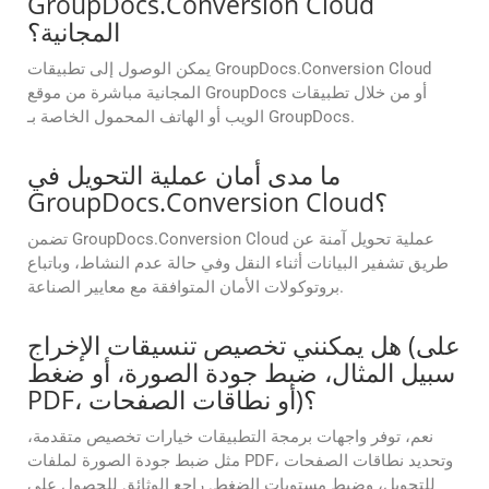
GroupDocs.Conversion Cloud
المجانية؟
يمكن الوصول إلى تطبيقات GroupDocs.Conversion Cloud
المجانية مباشرة من موقع GroupDocs أو من خلال تطبيقات
الويب أو الهاتف المحمول الخاصة بـ GroupDocs.
ما مدى أمان عملية التحويل في
GroupDocs.Conversion Cloud؟
تضمن GroupDocs.Conversion Cloud عملية تحويل آمنة عن
طريق تشفير البيانات أثناء النقل وفي حالة عدم النشاط، وباتباع
بروتوكولات الأمان المتوافقة مع معايير الصناعة.
هل يمكنني تخصيص تنسيقات الإخراج (على
سبيل المثال، ضبط جودة الصورة، أو ضغط
PDF، أو نطاقات الصفحات)؟
نعم، توفر واجهات برمجة التطبيقات خيارات تخصيص متقدمة،
مثل ضبط جودة الصورة لملفات PDF، وتحديد نطاقات الصفحات
للتحويل، وضبط مستويات الضغط. راجع الوثائق للحصول على