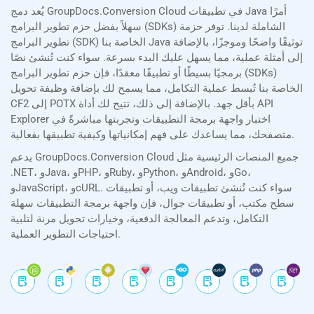
يُعد دمج GroupDocs.Conversion Cloud في تطبيقات Java أمرًا
سهلاً بفضل حزم تطوير البرامج (SDKs) الشاملة لدينا. توفر حزمة
تطوير البرامج (SDK) الخاصة بنا Java توثيقًا واضحًا وموجزًا، بالإضافة
إلى أمثلة عملية، مما يسهل عليك البدء بسرعة. سواء كنت تُنشئ نصًا
برمجيًا بسيطًا أو تطبيقًا معقدًا، فإن حزم تطوير البرامج (SDKs)
الخاصة بنا تُبسط عملية التكامل، مما يسمح لك بإضافة وظيفة تحويل
CF2 إلى POTX بأقل جهد. بالإضافة إلى ذلك، تتيح لك أداة API
Explorer اختبار واجهة برمجة التطبيقات وتجربتها مباشرةً في
متصفحك، مما يساعدك على فهم إمكانياتها وكيفية تطبيقها بفعالية.
يدعم GroupDocs.Conversion Cloud جميع المنصات الرئيسية مثل
.NET، وJava، وPHP، وRuby، وPython، وAndroid، وGo،
وJavaScript، وcURL. سواء كنت تُنشئ تطبيقات ويب، أو تطبيقات
سطح مكتب، أو تطبيقات جوال، فإن واجهة برمجة التطبيقات سهلة
التكامل، وتدعم المعالجة الدفعية، وخيارات تحويل مرنة لتلبية
احتياجات التطوير العملية.