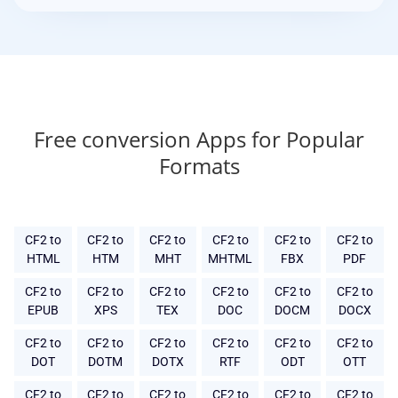
Free conversion Apps for Popular
Formats
CF2 to
CF2 to
CF2 to
CF2 to
CF2 to
CF2 to
HTML
HTM
MHT
MHTML
FBX
PDF
CF2 to
CF2 to
CF2 to
CF2 to
CF2 to
CF2 to
EPUB
XPS
TEX
DOC
DOCM
DOCX
CF2 to
CF2 to
CF2 to
CF2 to
CF2 to
CF2 to
DOT
DOTM
DOTX
RTF
ODT
OTT
CF2 to
CF2 to
CF2 to
CF2 to
CF2 to
CF2 to