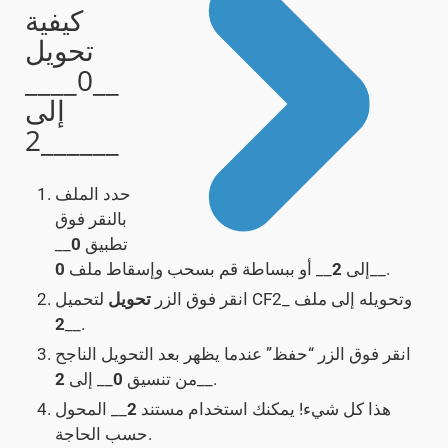
كيفية
تحويل
__0____
إلى
__2____
حدد الملف
بالنقر فوق
تطبيق
0
__
__.
إلى
2
__ أو ببساطة قم بسحب وإسقاط ملف
0
لتحميل CF2_ وتحويله إلى ملف
انقر فوق الزر
تحويل
2
__.
انقر فوق الزر “حفظ” عندما يظهر بعد التحويل الناجح
__.
من تنسيق
0
__ إلى
2
هذا كل شيء! يمكنك استخدام مستند
2
__ المحول
حسب الحاجة.