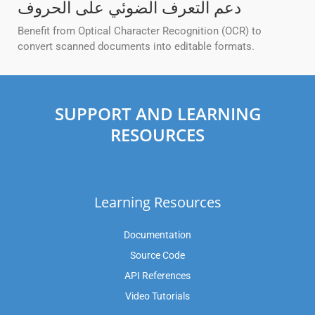
دعم التعرف الضوئي على الحروف
Benefit from Optical Character Recognition (OCR) to
convert scanned documents into editable formats.
SUPPORT AND LEARNING
RESOURCES
Learning Resources
Documentation
Source Code
API References
Video Tutorials