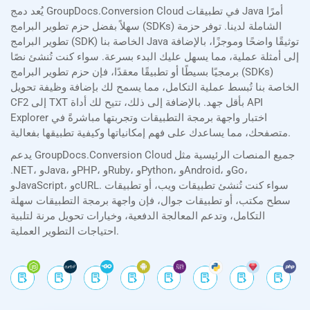
يُعد دمج GroupDocs.Conversion Cloud في تطبيقات Java أمرًا
سهلاً بفضل حزم تطوير البرامج (SDKs) الشاملة لدينا. توفر حزمة
تطوير البرامج (SDK) الخاصة بنا Java توثيقًا واضحًا وموجزًا، بالإضافة
إلى أمثلة عملية، مما يسهل عليك البدء بسرعة. سواء كنت تُنشئ نصًا
برمجيًا بسيطًا أو تطبيقًا معقدًا، فإن حزم تطوير البرامج (SDKs)
الخاصة بنا تُبسط عملية التكامل، مما يسمح لك بإضافة وظيفة تحويل
CF2 إلى TXT بأقل جهد. بالإضافة إلى ذلك، تتيح لك أداة API
Explorer اختبار واجهة برمجة التطبيقات وتجربتها مباشرةً في
متصفحك، مما يساعدك على فهم إمكانياتها وكيفية تطبيقها بفعالية.
يدعم GroupDocs.Conversion Cloud جميع المنصات الرئيسية مثل
.NET، وJava، وPHP، وRuby، وPython، وAndroid، وGo،
وJavaScript، وcURL. سواء كنت تُنشئ تطبيقات ويب، أو تطبيقات
سطح مكتب، أو تطبيقات جوال، فإن واجهة برمجة التطبيقات سهلة
التكامل، وتدعم المعالجة الدفعية، وخيارات تحويل مرنة لتلبية
احتياجات التطوير العملية.