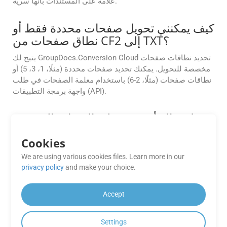
علامة على المستندات بأنها سرية.
كيف يمكنني تحويل صفحات محددة فقط أو
نطاق صفحات من CF2 إلى TXT؟
يتيح لك GroupDocs.Conversion Cloud تحديد نطاقات صفحات
مخصصة للتحويل. يمكنك تحديد صفحات محددة (مثلًا، 1، 3، 5) أو
نطاقات صفحات (مثلًا، 2-6) باستخدام معلمة الصفحات في طلب
واجهة برمجة التطبيقات (API).
هل هناك أي قيود على الميزات المتوفرة
في تطبيقات GroupDocs.Conversion
Cloud المجانية؟
Cookies
We are using various cookies files. Learn more in our
قد يكون لتطبيقات GroupDocs.Conversion Cloud المجانية
privacy policy
and make your choice.
قيود على عدد التحويلات أو حجم الملف أو تنسيقات الإخراج
مقارنة بخطط الاشتراك المدفوعة.
Accept
ما مدى موثوقية أداء تطبيقات
GroupDocs.Conversion Cloud
Settings