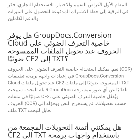
المقام الأول لأغراض التقييم والاختبار. للاستخدام التجاري، فكر
في الترقية إلى خطة الاشتراك المدفوعة للحصول على الميزات
والدعم الكاملين.
هل يوفر GroupDocs.Conversion
Cloud خاصية التعرف الضوئي على
الحروف عند تحويل الملفات الممسوحة
ضوئيًا CF2 إلى TXT؟
نعم. يمكنك استخدام خاصية التعرف الضوئي على الحروف (OCR)
في إعدادات واجهة برمجة تطبيقات GroupDocs.Conversion
Cloud عند تحويل ملفات CF2 الممسوحة ضوئيًا إلى ملفات TXT
قابلة للبحث. سيبحث GroupDocs تلقائيًا عن أي صور ممسوحة
ضوئيًا في ملفات CF2، ويُفعّل خاصية التعرف الضوئي على
الحروف (OCR) حسب تفضيلاتك، ثم يستخرج النص ويحوّله إلى
ملف TXT قابل للبحث.
هل يمكنني أتمتة التحويلات المجمعة من
CF2 إلى TXT باستخدام واجهات برمجة