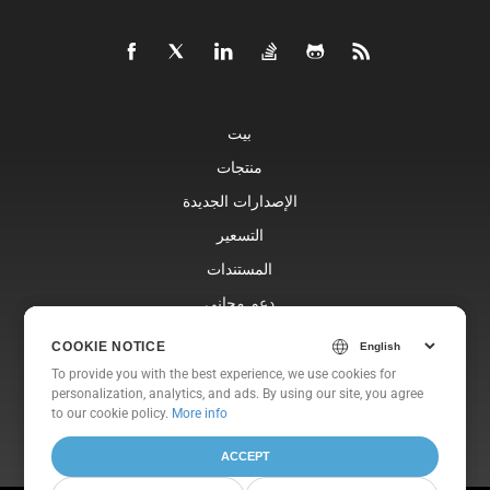
بيت
منتجات
الإصدارات الجديدة
التسعير
المستندات
دعم مجاني
مدونة
COOKIE NOTICE
COOKIE NOTICE
المواقع الإلكترونية
To provide you with the best experience, we use cookies for
To provide you with the best experience, we use cookies for
personalization, analytics, and ads. By using our site, you agree
personalization, analytics, and ads. By using our site, you agree
عن
to
to our cookie policy.
our cookie policy
.
More info
ACCEPT
ACCEPT