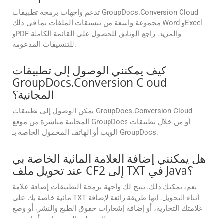
تدعم واجهات برمجة تطبيقات GroupDocs.Conversion Cloud
مجموعة واسعة من تنسيقات الملفات بما في ذلك Word وExcel
وPDF والمزيد. راجع الوثائق للحصول على القائمة الكاملة
للتنسيقات المدعومة.
كيف يمكنني الوصول إلى تطبيقات
GroupDocs.Conversion Cloud
المجانية؟
يمكن الوصول إلى تطبيقات GroupDocs.Conversion Cloud
المجانية مباشرة من موقع GroupDocs أو من خلال تطبيقات
الويب أو الهاتف المحمول الخاصة بـ GroupDocs.
هل يمكنني إضافة العلامة المائية الخاصة بي
عند تحويل ملف CF2 إلى TXT في Java؟
نعم، يمكنك ذلك. تتيح لك واجهة برمجة التطبيقات إضافة علامة
مائية خاصة بك على TXT أثناء التحويل. إنها طريقة رائعة لإضافة
علامتك التجارية، أو إضافة إشعارات حقوق الطبع والنشر، أو وضع