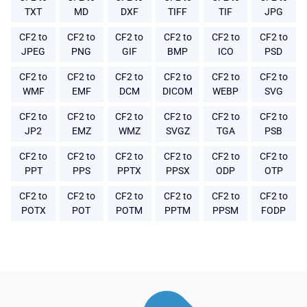
TXT
MD
DXF
TIFF
TIF
JPG
CF2 to
CF2 to
CF2 to
CF2 to
CF2 to
CF2 to
JPEG
PNG
GIF
BMP
ICO
PSD
CF2 to
CF2 to
CF2 to
CF2 to
CF2 to
CF2 to
WMF
EMF
DCM
DICOM
WEBP
SVG
CF2 to
CF2 to
CF2 to
CF2 to
CF2 to
CF2 to
JP2
EMZ
WMZ
SVGZ
TGA
PSB
CF2 to
CF2 to
CF2 to
CF2 to
CF2 to
CF2 to
PPT
PPS
PPTX
PPSX
ODP
OTP
CF2 to
CF2 to
CF2 to
CF2 to
CF2 to
CF2 to
POTX
POT
POTM
PPTM
PPSM
FODP