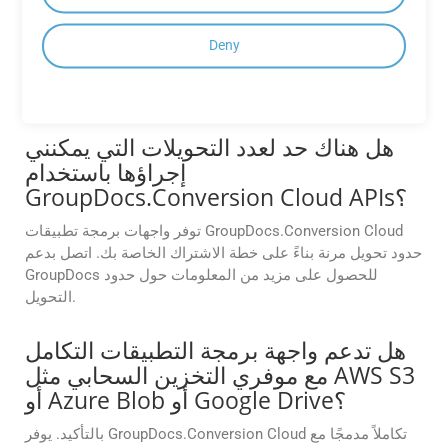
المجانية؟
Deny
تقدم تطبيقات GroupDocs.Conversion Cloud المجانية أداءً
موثوقًا ومخرجات عالية الجودة لاحتياجات التحويل الخاصة بك،
مما يضمن تجربة سلسة.
هل هناك حد لعدد التحويلات التي يمكنني
إجراؤها باستخدام
GroupDocs.Conversion Cloud APIs؟
توفر واجهات برمجة تطبيقات GroupDocs.Conversion Cloud
حدود تحويل مرنة بناءً على خطة الاشتراك الخاصة بك. اتصل بدعم
GroupDocs للحصول على مزيد من المعلومات حول حدود
التحويل.
هل تدعم واجهة برمجة التطبيقات التكامل
مع موفري التخزين السحابي مثل AWS S3
أو Azure Blob أو Google Drive؟
بالتأكيد. يوفر GroupDocs.Conversion Cloud تكاملاً مدمجًا مع