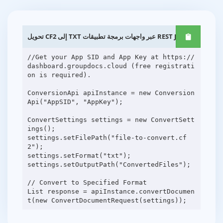
تحويل CF2 إلى TXT عبر واجهات برمجة تطبيقات REST Java
//Get your App SID and App Key at https://
dashboard.groupdocs.cloud (free registrati
on is required).
ConversionApi apiInstance = new Conversion
Api("AppSID", "AppKey");
ConvertSettings settings = new ConvertSett
ings();
settings.setFilePath("file-to-convert.cf
2");
settings.setFormat("txt");
settings.setOutputPath("ConvertedFiles");
// Convert to Specified Format
List response = apiInstance.convertDocumen