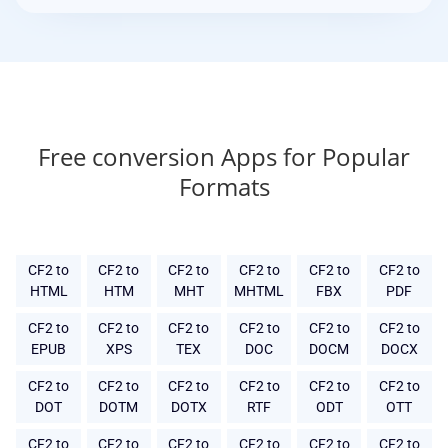
Free conversion Apps for Popular
Formats
CF2 to
CF2 to
CF2 to
CF2 to
CF2 to
CF2 to
HTML
HTM
MHT
MHTML
FBX
PDF
CF2 to
CF2 to
CF2 to
CF2 to
CF2 to
CF2 to
EPUB
XPS
TEX
DOC
DOCM
DOCX
CF2 to
CF2 to
CF2 to
CF2 to
CF2 to
CF2 to
DOT
DOTM
DOTX
RTF
ODT
OTT
CF2 to
CF2 to
CF2 to
CF2 to
CF2 to
CF2 to