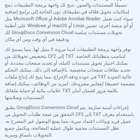
تنسيقًا للمستندات والصور، تتيح لك واجهة برمجة التطبيقات دمج
إمكانيات تحويل فعّالة في تطبيقاتك دون الحاجة إلى برامج إضافية
مثل Microsoft Office أو Adobe Acrobat Reader. سواء كنت تعمل
على أنظمة Windows أو macOS أو Linux أو أي منصة أخرى، تضمن
لك GroupDocs.Conversion Cloud تحويلات مستندات سلسة
ودقيقة في أي وقت ومن أي مكان.
توفر واجهة برمجة التطبيقات لدينا مرونة لا مثيل لها، مما يسمح لك
بتخصيص تحويلاتك من CF2 إلى TXT لتناسب متطلباتك الخاصة.
يمكنك اختيار تحويل مستندات كاملة، أو تحديد صفحات محددة، أو
تحديد نطاقات صفحات مخصصة. بالإضافة إلى ذلك، يمكنك التحكم
في جودة ودقة الإخراج، مما يتيح لك إنتاج ملفات TXT عالية الجودة
مصممة خصيصًا لمعايير مشروعك. لمزيد من الوظائف، يمكنك إضافة
علامات مائية أو حماية ملفاتك TXT بكلمة مرور لضمان أمان
المستندات وسلامتها.
يطبق GroupDocs.Conversion Cloud إجراءات أمنية صارمة. يتم
التحقق من صحة طلبات التحويل من CF2 إلى TXT باستخدام معرف
عميل فريد وبيانات اعتماد سرية، مما يمنع الوصول غير المصرح به.
تظل المستندات محمية طوال عملية المعالجة، وتكتمل جميع
التحويلات باتساق وسرية.