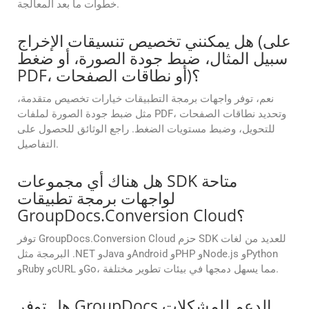
خطوات ما بعد المعالجة.
هل يمكنني تخصيص تنسيقات الإخراج (على
سبيل المثال، ضبط جودة الصورة، أو ضغط
PDF، أو نطاقات الصفحات)؟
نعم، توفر واجهات برمجة التطبيقات خيارات تخصيص متقدمة،
مثل ضبط جودة الصورة لملفات PDF، وتحديد نطاقات الصفحات
للتحويل، وضبط مستويات الضغط. راجع الوثائق للحصول على
التفاصيل.
هل هناك أي مجموعات SDK متاحة
لواجهات برمجة تطبيقات
GroupDocs.Conversion Cloud؟
توفر GroupDocs.Conversion Cloud حزم SDK للعديد من لغات
البرمجة مثل .NET وJava وAndroid وPHP وNode.js وPython
وRuby وcURL وGo، مما يسهل دمجها في بيئات تطوير مختلفة.
هل توفر GroupDocs الدعم للمشكلات