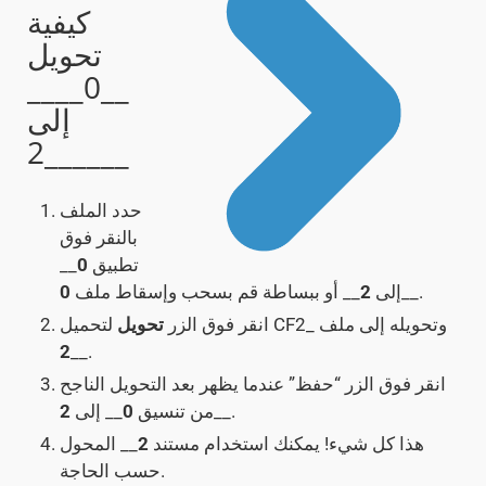
كيفية
تحويل
__0____
إلى
__2____
حدد الملف
بالنقر فوق
تطبيق
0
__
__.
إلى
2
__ أو ببساطة قم بسحب وإسقاط ملف
0
لتحميل CF2_ وتحويله إلى ملف
انقر فوق الزر
تحويل
2
__.
انقر فوق الزر “حفظ” عندما يظهر بعد التحويل الناجح
__.
من تنسيق
0
__ إلى
2
هذا كل شيء! يمكنك استخدام مستند
2
__ المحول
حسب الحاجة.