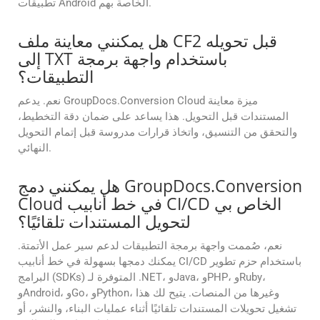
تطبيقات Android الخاصة بهم.
هل يمكنني معاينة ملف CF2 قبل تحويله
إلى TXT باستخدام واجهة برمجة
التطبيقات؟
نعم. يدعم GroupDocs.Conversion Cloud ميزة معاينة
المستندات قبل التحويل. هذا يساعد على ضمان دقة التخطيط،
والتحقق من التنسيق، واتخاذ قرارات مدروسة قبل إتمام التحويل
النهائي.
هل يمكنني دمج GroupDocs.Conversion
Cloud في خط أنابيب CI/CD الخاص بي
لتحويل المستندات تلقائيًا؟
نعم، صُممت واجهة برمجة التطبيقات لدعم سير عمل الأتمتة.
يمكنك دمجها بسهولة في خط أنابيب CI/CD باستخدام حزم تطوير
البرامج (SDKs) المتوفرة لـ .NET، وJava، وPHP، وRuby،
وAndroid، وGo، وPython، وغيرها من المنصات. يتيح لك هذا
تشغيل تحويلات المستندات تلقائيًا أثناء عمليات البناء، والنشر، أو