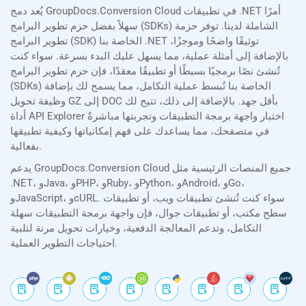
يُعد دمج GroupDocs.Conversion Cloud في تطبيقات .NET أمرًا
سهلاً بفضل حزم تطوير البرامج (SDKs) الشاملة لدينا. توفر حزمة
تطوير البرامج (SDK) الخاصة بنا .NET توثيقًا واضحًا وموجزًا،
بالإضافة إلى أمثلة عملية، مما يسهل عليك البدء بسرعة. سواء كنت
تُنشئ نصًا برمجيًا بسيطًا أو تطبيقًا معقدًا، فإن حزم تطوير البرامج
(SDKs) الخاصة بنا تُبسط عملية التكامل، مما يسمح لك بإضافة
وظيفة تحويل GZ إلى DOC بأقل جهد. بالإضافة إلى ذلك، تتيح لك
أداة API Explorer اختبار واجهة برمجة التطبيقات وتجربتها مباشرةً
في متصفحك، مما يساعدك على فهم إمكانياتها وكيفية تطبيقها
بفعالية.
يدعم GroupDocs.Conversion Cloud جميع المنصات الرئيسية مثل
.NET، وJava، وPHP، وRuby، وPython، وAndroid، وGo،
وJavaScript، وcURL. سواء كنت تُنشئ تطبيقات ويب، أو تطبيقات
سطح مكتب، أو تطبيقات جوال، فإن واجهة برمجة التطبيقات سهلة
التكامل، وتدعم المعالجة الدفعية، وخيارات تحويل مرنة لتلبية
احتياجات التطوير العملية.