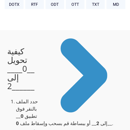
DOTX
RTF
ODT
OTT
TXT
MD
كيفية
تحويل
__0____
إلى
__2____
حدد الملف
بالنقر فوق
تطبيق
0
__
__.
إلى
2
__ أو ببساطة قم بسحب وإسقاط ملف
0