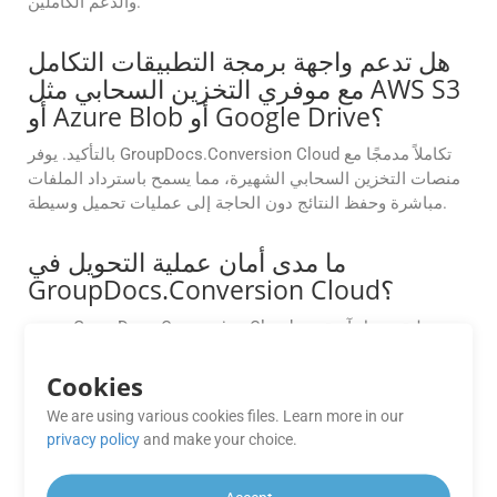
والدعم الكاملين.
هل تدعم واجهة برمجة التطبيقات التكامل
مع موفري التخزين السحابي مثل AWS S3
أو Azure Blob أو Google Drive؟
بالتأكيد. يوفر GroupDocs.Conversion Cloud تكاملاً مدمجًا مع
منصات التخزين السحابي الشهيرة، مما يسمح باسترداد الملفات
مباشرة وحفظ النتائج دون الحاجة إلى عمليات تحميل وسيطة.
ما مدى أمان عملية التحويل في
GroupDocs.Conversion Cloud؟
تضمن GroupDocs.Conversion Cloud عملية تحويل آمنة عن
طريق تشفير البيانات أثناء النقل وفي حالة عدم النشاط، وباتباع
بروتوكولات الأمان المتوافقة مع معايير الصناعة.
Cookies
We are using various cookies files. Learn more in our
كيف يمكنني تحويل صفحات محددة فقط أو
privacy policy
and make your choice.
نطاق صفحات من GZ إلى DOC؟