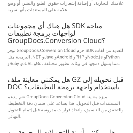
علامتك التجارية، أو إضافة إشعارات حقوق الطبع والنشر، أو وضع
علامة على المستندات بأنها سرية.
هل هناك أي مجموعات SDK متاحة
لواجهات برمجة تطبيقات
GroupDocs.Conversion Cloud؟
توفر GroupDocs.Conversion Cloud حزم SDK للعديد من لغات
البرمجة مثل .NET وJava وAndroid وPHP وNode.js وPython
وRuby وcURL وGo، مما يسهل دمجها في بيئات تطوير مختلفة.
هل يمكنني معاينة ملف GZ قبل تحويله إلى
DOC باستخدام واجهة برمجة التطبيقات؟
نعم. يدعم GroupDocs.Conversion Cloud ميزة معاينة
المستندات قبل التحويل. هذا يساعد على ضمان دقة التخطيط،
والتحقق من التنسيق، واتخاذ قرارات مدروسة قبل إتمام التحويل
النهائي.
هل يمكنني أتمتة التحويلات المجمعة من