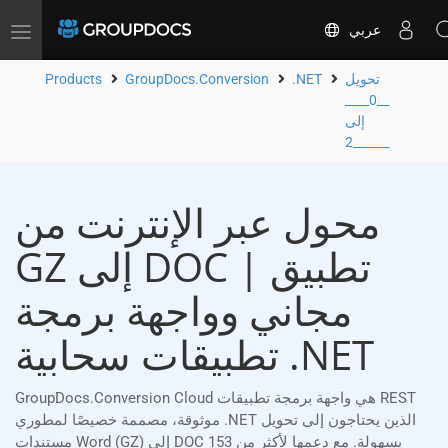
عربي
Toggle
navigation
تحويل
.NET
GroupDocs.Conversion
Products
__0____
إلى
__2____
محول عبر الإنترنت من
GZ إلى DOC | تطبيق
مجاني وواجهة برمجة
تطبيقات سحابية .NET
GroupDocs.Conversion Cloud هي واجهة برمجة تطبيقات REST
موثوقة، مصممة خصيصًا لمطوري .NET الذين يحتاجون إلى تحويل
مستندات Word (GZ) إلى DOC بسهولة. مع دعمها لأكثر من 153