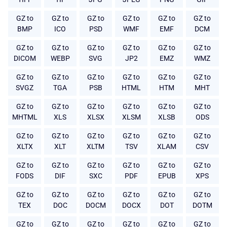
GZ to
GZ to
GZ to
GZ to
GZ to
GZ to
BMP
ICO
PSD
WMF
EMF
DCM
GZ to
GZ to
GZ to
GZ to
GZ to
GZ to
DICOM
WEBP
SVG
JP2
EMZ
WMZ
GZ to
GZ to
GZ to
GZ to
GZ to
GZ to
SVGZ
TGA
PSB
HTML
HTM
MHT
GZ to
GZ to
GZ to
GZ to
GZ to
GZ to
MHTML
XLS
XLSX
XLSM
XLSB
ODS
GZ to
GZ to
GZ to
GZ to
GZ to
GZ to
XLTX
XLT
XLTM
TSV
XLAM
CSV
GZ to
GZ to
GZ to
GZ to
GZ to
GZ to
FODS
DIF
SXC
PDF
EPUB
XPS
GZ to
GZ to
GZ to
GZ to
GZ to
GZ to
TEX
DOC
DOCM
DOCX
DOT
DOTM
GZ to
GZ to
GZ to
GZ to
GZ to
GZ to