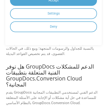
Accept
يتيح لك GroupDocs.Conversion Cloud تحديد نطاقات صفحات
مخصصة للتحويل. يمكنك تحديد صفحات محددة (مثلًا، 1، 3، 5) أو
نطاقات صفحات (مثلًا، 2-6) باستخدام معلمة الصفحات في طلب
Settings
واجهة برمجة التطبيقات (API).
Deny
ما مدى دقة التحويل للتخطيطات المعقدة
(مثل الجداول والخطوط المضمنة)؟
يحافظ محركنا على التنسيق الأصلي بدقة تصل إلى 99%، وخاصة
بالنسبة للجداول والرسومات المتجهة؛ ومع ذلك، في الحالات
القصوى، قد يتم تخصيص القواعد البديلة.
هل توفر GroupDocs الدعم للمشكلات
الفنية المتعلقة بتطبيقات
GroupDocs.Conversion Cloud
المجانية؟
يقدم GroupDocs الدعم الفني لمستخدمي التطبيقات المجانية
للمساعدة في حل أية مشكلات أو الإجابة على الأسئلة المتعلقة
بالنظام الأساسي GroupDocs.Conversion Cloud.