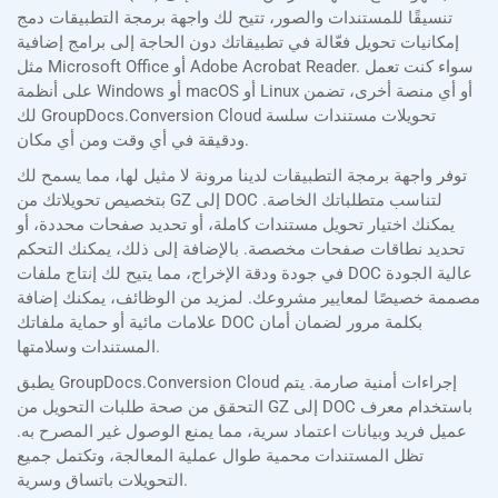
تنسيقًا للمستندات والصور، تتيح لك واجهة برمجة التطبيقات دمج
إمكانيات تحويل فعّالة في تطبيقاتك دون الحاجة إلى برامج إضافية
مثل Microsoft Office أو Adobe Acrobat Reader. سواء كنت تعمل
على أنظمة Windows أو macOS أو Linux أو أي منصة أخرى، تضمن
لك GroupDocs.Conversion Cloud تحويلات مستندات سلسة
ودقيقة في أي وقت ومن أي مكان.
توفر واجهة برمجة التطبيقات لدينا مرونة لا مثيل لها، مما يسمح لك
بتخصيص تحويلاتك من GZ إلى DOC لتناسب متطلباتك الخاصة.
يمكنك اختيار تحويل مستندات كاملة، أو تحديد صفحات محددة، أو
تحديد نطاقات صفحات مخصصة. بالإضافة إلى ذلك، يمكنك التحكم
في جودة ودقة الإخراج، مما يتيح لك إنتاج ملفات DOC عالية الجودة
مصممة خصيصًا لمعايير مشروعك. لمزيد من الوظائف، يمكنك إضافة
علامات مائية أو حماية ملفاتك DOC بكلمة مرور لضمان أمان
المستندات وسلامتها.
يطبق GroupDocs.Conversion Cloud إجراءات أمنية صارمة. يتم
التحقق من صحة طلبات التحويل من GZ إلى DOC باستخدام معرف
عميل فريد وبيانات اعتماد سرية، مما يمنع الوصول غير المصرح به.
تظل المستندات محمية طوال عملية المعالجة، وتكتمل جميع
التحويلات باتساق وسرية.