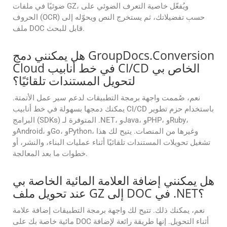
ضوئيًا في ملفات GZ، ويُفعّل خاصية التعرف الضوئي على
الحروف (OCR) حسب تفضيلاتك، ثم يستخرج النص ويحوّله إلى
ملف DOC قابل للبحث.
هل يمكنني دمج GroupDocs.Conversion
Cloud في خط أنابيب CI/CD الخاص بي
لتحويل المستندات تلقائيًا؟
نعم، صُممت واجهة برمجة التطبيقات لدعم سير عمل الأتمتة.
يمكنك دمجها بسهولة في خط أنابيب CI/CD باستخدام حزم تطوير
البرامج (SDKs) المتوفرة لـ .NET، وJava، وPHP، وRuby،
وAndroid، وGo، وPython، وغيرها من المنصات. يتيح لك هذا
تشغيل تحويلات المستندات تلقائيًا أثناء عمليات البناء، والنشر، أو
خطوات ما بعد المعالجة.
هل يمكنني إضافة العلامة المائية الخاصة بي
عند تحويل ملف GZ إلى DOC في .NET؟
نعم، يمكنك ذلك. تتيح لك واجهة برمجة التطبيقات إضافة علامة
مائية خاصة بك على DOC أثناء التحويل. إنها طريقة رائعة لإضافة