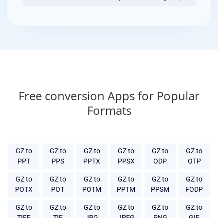
Free conversion Apps for Popular
Formats
GZ to
GZ to
GZ to
GZ to
GZ to
GZ to
PPT
PPS
PPTX
PPSX
ODP
OTP
GZ to
GZ to
GZ to
GZ to
GZ to
GZ to
POTX
POT
POTM
PPTM
PPSM
FODP
GZ to
GZ to
GZ to
GZ to
GZ to
GZ to
TIFF
TIF
JPG
JPEG
PNG
GIF