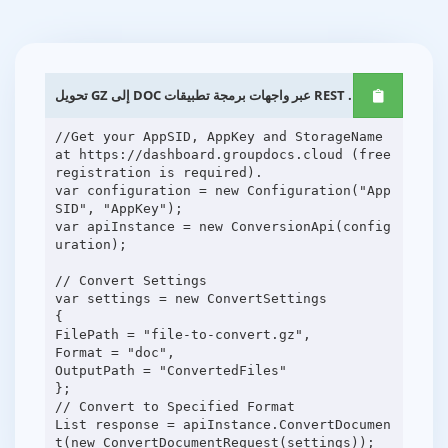
تحويل GZ إلى DOC عبر واجهات برمجة تطبيقات REST .NET
//Get your AppSID, AppKey and StorageName
at https://dashboard.groupdocs.cloud (free
registration is required).
var configuration = new Configuration("App
SID", "AppKey");
var apiInstance = new ConversionApi(config
uration);
// Convert Settings
var settings = new ConvertSettings
{
FilePath = "file-to-convert.gz",
Format = "doc",
OutputPath = "ConvertedFiles"
};
// Convert to Specified Format
List response = apiInstance.ConvertDocumen