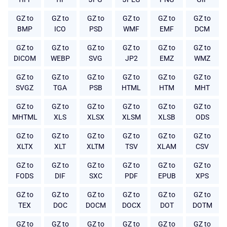
GZ to
GZ to
GZ to
GZ to
GZ to
GZ to
BMP
ICO
PSD
WMF
EMF
DCM
GZ to
GZ to
GZ to
GZ to
GZ to
GZ to
DICOM
WEBP
SVG
JP2
EMZ
WMZ
GZ to
GZ to
GZ to
GZ to
GZ to
GZ to
SVGZ
TGA
PSB
HTML
HTM
MHT
GZ to
GZ to
GZ to
GZ to
GZ to
GZ to
MHTML
XLS
XLSX
XLSM
XLSB
ODS
GZ to
GZ to
GZ to
GZ to
GZ to
GZ to
XLTX
XLT
XLTM
TSV
XLAM
CSV
GZ to
GZ to
GZ to
GZ to
GZ to
GZ to
FODS
DIF
SXC
PDF
EPUB
XPS
GZ to
GZ to
GZ to
GZ to
GZ to
GZ to
TEX
DOC
DOCM
DOCX
DOT
DOTM
GZ to
GZ to
GZ to
GZ to
GZ to
GZ to