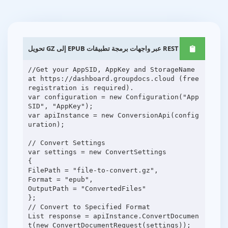
تحويل GZ إلى EPUB عبر واجهات برمجة تطبيقات REST .NET
//Get your AppSID, AppKey and StorageName
at https://dashboard.groupdocs.cloud (free
registration is required).
var configuration = new Configuration("App
SID", "AppKey");
var apiInstance = new ConversionApi(config
uration);
// Convert Settings
var settings = new ConvertSettings
{
FilePath = "file-to-convert.gz",
Format = "epub",
OutputPath = "ConvertedFiles"
};
// Convert to Specified Format
List response = apiInstance.ConvertDocumen