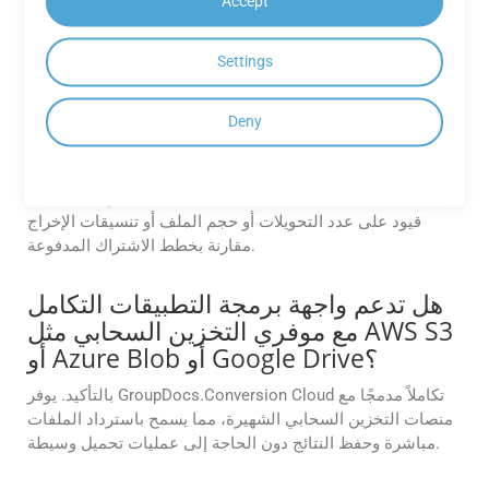
Android، Conversion Cloud SDK لنظام Android، مما يتيح
Accept
للمطورين دمج قدرات معالجة المستندات بشكل مباشر في
تطبيقات Android الخاصة بهم.
Settings
هل هناك أي قيود على الميزات المتوفرة
Deny
في تطبيقات GroupDocs.Conversion
Cloud المجانية؟
قد يكون لتطبيقات GroupDocs.Conversion Cloud المجانية
قيود على عدد التحويلات أو حجم الملف أو تنسيقات الإخراج
مقارنة بخطط الاشتراك المدفوعة.
هل تدعم واجهة برمجة التطبيقات التكامل
مع موفري التخزين السحابي مثل AWS S3
أو Azure Blob أو Google Drive؟
بالتأكيد. يوفر GroupDocs.Conversion Cloud تكاملاً مدمجًا مع
منصات التخزين السحابي الشهيرة، مما يسمح باسترداد الملفات
مباشرة وحفظ النتائج دون الحاجة إلى عمليات تحميل وسيطة.