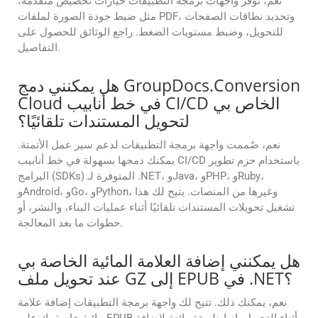
نعم، توفر واجهات برمجة التطبيقات خيارات تخصيص متقدمة،
مثل ضبط جودة الصورة لملفات PDF، وتحديد نطاقات الصفحات
للتحويل، وضبط مستويات الضغط. راجع الوثائق للحصول على
التفاصيل.
هل يمكنني دمج GroupDocs.Conversion
Cloud في خط أنابيب CI/CD الخاص بي
لتحويل المستندات تلقائيًا؟
نعم، صُممت واجهة برمجة التطبيقات لدعم سير عمل الأتمتة.
يمكنك دمجها بسهولة في خط أنابيب CI/CD باستخدام حزم تطوير
البرامج (SDKs) المتوفرة لـ .NET، وJava، وPHP، وRuby،
وAndroid، وGo، وPython، وغيرها من المنصات. يتيح لك هذا
تشغيل تحويلات المستندات تلقائيًا أثناء عمليات البناء، والنشر، أو
خطوات ما بعد المعالجة.
هل يمكنني إضافة العلامة المائية الخاصة بي
عند تحويل ملف GZ إلى EPUB في .NET؟
نعم، يمكنك ذلك. تتيح لك واجهة برمجة التطبيقات إضافة علامة