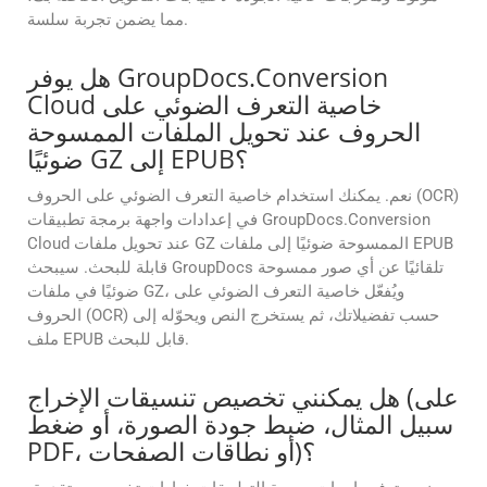
مما يضمن تجربة سلسة.
هل يوفر GroupDocs.Conversion
Cloud خاصية التعرف الضوئي على
الحروف عند تحويل الملفات الممسوحة
ضوئيًا GZ إلى EPUB؟
نعم. يمكنك استخدام خاصية التعرف الضوئي على الحروف (OCR)
في إعدادات واجهة برمجة تطبيقات GroupDocs.Conversion
Cloud عند تحويل ملفات GZ الممسوحة ضوئيًا إلى ملفات EPUB
قابلة للبحث. سيبحث GroupDocs تلقائيًا عن أي صور ممسوحة
ضوئيًا في ملفات GZ، ويُفعّل خاصية التعرف الضوئي على
الحروف (OCR) حسب تفضيلاتك، ثم يستخرج النص ويحوّله إلى
ملف EPUB قابل للبحث.
هل يمكنني تخصيص تنسيقات الإخراج (على
سبيل المثال، ضبط جودة الصورة، أو ضغط
PDF، أو نطاقات الصفحات)؟