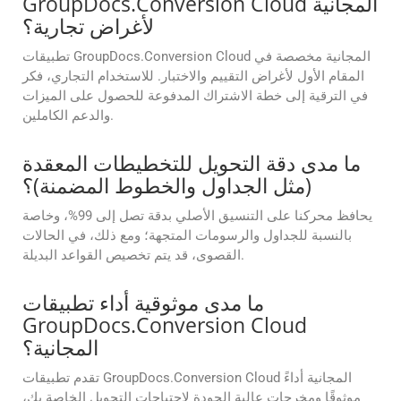
GroupDocs.Conversion Cloud المجانية
لأغراض تجارية؟
تطبيقات GroupDocs.Conversion Cloud المجانية مخصصة في
المقام الأول لأغراض التقييم والاختبار. للاستخدام التجاري، فكر
في الترقية إلى خطة الاشتراك المدفوعة للحصول على الميزات
والدعم الكاملين.
ما مدى دقة التحويل للتخطيطات المعقدة
(مثل الجداول والخطوط المضمنة)؟
يحافظ محركنا على التنسيق الأصلي بدقة تصل إلى 99%، وخاصة
بالنسبة للجداول والرسومات المتجهة؛ ومع ذلك، في الحالات
القصوى، قد يتم تخصيص القواعد البديلة.
ما مدى موثوقية أداء تطبيقات
GroupDocs.Conversion Cloud
المجانية؟
تقدم تطبيقات GroupDocs.Conversion Cloud المجانية أداءً
موثوقًا ومخرجات عالية الجودة لاحتياجات التحويل الخاصة بك،