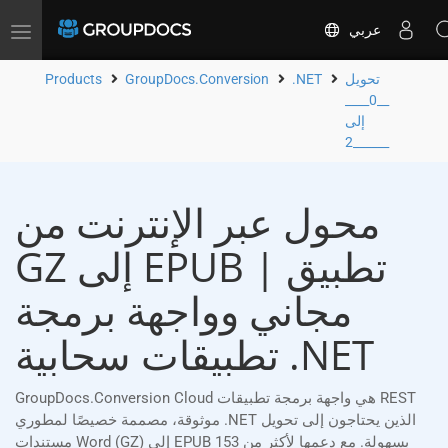
عربي
Toggle
navigation
تحويل
.NET
GroupDocs.Conversion
Products
__0____
إلى
__2____
محول عبر الإنترنت من
GZ إلى EPUB | تطبيق
مجاني وواجهة برمجة
تطبيقات سحابية .NET
GroupDocs.Conversion Cloud هي واجهة برمجة تطبيقات REST
موثوقة، مصممة خصيصًا لمطوري .NET الذين يحتاجون إلى تحويل
مستندات Word (GZ) إلى EPUB بسهولة. مع دعمها لأكثر من 153