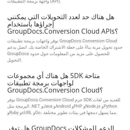
واجهة برمجة التطبيقات (API).
هل هناك حد لعدد التحويلات التي يمكنني
إجراؤها باستخدام
GroupDocs.Conversion Cloud APIs؟
توفر واجهات برمجة تطبيقات GroupDocs.Conversion Cloud
حدود تحويل مرنة بناءً على خطة الاشتراك الخاصة بك. اتصل بدعم
GroupDocs للحصول على مزيد من المعلومات حول حدود
التحويل.
هل هناك أي مجموعات SDK متاحة
لواجهات برمجة تطبيقات
GroupDocs.Conversion Cloud؟
توفر GroupDocs.Conversion Cloud حزم SDK للعديد من لغات
البرمجة مثل .NET وJava وAndroid وPHP وNode.js وPython
وRuby وcURL وGo، مما يسهل دمجها في بيئات تطوير مختلفة.
هل توفر GroupDocs الدعم للمشكلات