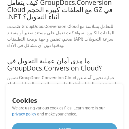
كيف يتعامل GroupDocs.Conversion
Cloud مع الملفات كبيرة الحجم GZ في
.NET أثناء التحويل؟
صُممت GroupDocs.Conversion Cloud للتعامل بسلاسة مع
الملفات الكبيرة. سواء كنت تعمل على مستند صغير أو مستند
ضخم، تضمن واجهة برمجة التطبيقات (API) سرعة التحويلات
ودقتها دون أي مشاكل في الأداء.
ما مدى أمان عملية التحويل في
GroupDocs.Conversion Cloud؟
تضمن GroupDocs.Conversion Cloud عملية تحويل آمنة عن
طريق تشفير البيانات أثناء النقل وفي حالة عدم النشاط، وباتباع
بروتوكولات الأمان المتوافقة مع معايير الصناعة.
Cookies
هل تتوفر مجموعة أدوات تطوير برمجيات
We are using various cookies files. Learn more in our
للجوال لبناء تطبيقات Android؟
privacy policy
and make your choice.
نعم. تقدم GroupDocs Cloud مجموعة SDK أصلية لنظام