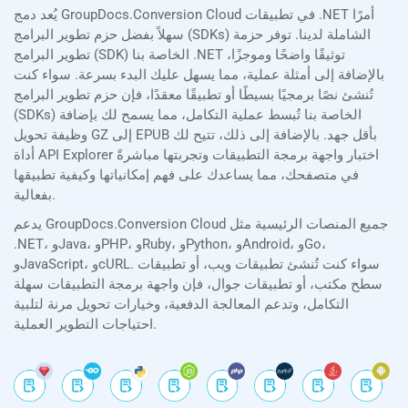
يُعد دمج GroupDocs.Conversion Cloud في تطبيقات .NET أمرًا
سهلاً بفضل حزم تطوير البرامج (SDKs) الشاملة لدينا. توفر حزمة
تطوير البرامج (SDK) الخاصة بنا .NET توثيقًا واضحًا وموجزًا،
بالإضافة إلى أمثلة عملية، مما يسهل عليك البدء بسرعة. سواء كنت
تُنشئ نصًا برمجيًا بسيطًا أو تطبيقًا معقدًا، فإن حزم تطوير البرامج
(SDKs) الخاصة بنا تُبسط عملية التكامل، مما يسمح لك بإضافة
وظيفة تحويل GZ إلى EPUB بأقل جهد. بالإضافة إلى ذلك، تتيح لك
أداة API Explorer اختبار واجهة برمجة التطبيقات وتجربتها مباشرةً
في متصفحك، مما يساعدك على فهم إمكانياتها وكيفية تطبيقها
بفعالية.
يدعم GroupDocs.Conversion Cloud جميع المنصات الرئيسية مثل
.NET، وJava، وPHP، وRuby، وPython، وAndroid، وGo،
وJavaScript، وcURL. سواء كنت تُنشئ تطبيقات ويب، أو تطبيقات
سطح مكتب، أو تطبيقات جوال، فإن واجهة برمجة التطبيقات سهلة
التكامل، وتدعم المعالجة الدفعية، وخيارات تحويل مرنة لتلبية
احتياجات التطوير العملية.