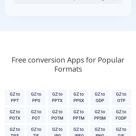
Free conversion Apps for Popular
Formats
GZ to
GZ to
GZ to
GZ to
GZ to
GZ to
PPT
PPS
PPTX
PPSX
ODP
OTP
GZ to
GZ to
GZ to
GZ to
GZ to
GZ to
POTX
POT
POTM
PPTM
PPSM
FODP
GZ to
GZ to
GZ to
GZ to
GZ to
GZ to
TIFF
TIF
JPG
JPEG
PNG
GIF