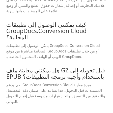
مائية خاصة بك على EPUB أثناء التحويل. إنها طريقة رائعة لإضافة
علامتك التجارية، أو إضافة إشعارات حقوق الطبع والنشر، أو وضع
علامة على المستندات بأنها سرية.
كيف يمكنني الوصول إلى تطبيقات
GroupDocs.Conversion Cloud
المجانية؟
يمكن الوصول إلى تطبيقات GroupDocs.Conversion Cloud
المجانية مباشرة من موقع GroupDocs أو من خلال تطبيقات
الويب أو الهاتف المحمول الخاصة بـ GroupDocs.
هل يمكنني معاينة ملف GZ قبل تحويله إلى
EPUB باستخدام واجهة برمجة التطبيقات؟
نعم. يدعم GroupDocs.Conversion Cloud ميزة معاينة
المستندات قبل التحويل. هذا يساعد على ضمان دقة التخطيط،
والتحقق من التنسيق، واتخاذ قرارات مدروسة قبل إتمام التحويل
النهائي.