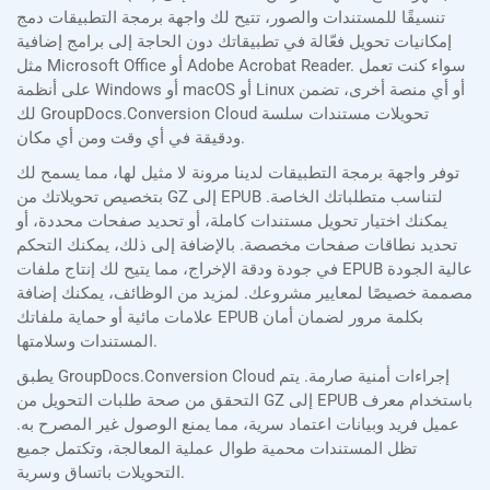
تنسيقًا للمستندات والصور، تتيح لك واجهة برمجة التطبيقات دمج
إمكانيات تحويل فعّالة في تطبيقاتك دون الحاجة إلى برامج إضافية
مثل Microsoft Office أو Adobe Acrobat Reader. سواء كنت تعمل
على أنظمة Windows أو macOS أو Linux أو أي منصة أخرى، تضمن
لك GroupDocs.Conversion Cloud تحويلات مستندات سلسة
ودقيقة في أي وقت ومن أي مكان.
توفر واجهة برمجة التطبيقات لدينا مرونة لا مثيل لها، مما يسمح لك
بتخصيص تحويلاتك من GZ إلى EPUB لتناسب متطلباتك الخاصة.
يمكنك اختيار تحويل مستندات كاملة، أو تحديد صفحات محددة، أو
تحديد نطاقات صفحات مخصصة. بالإضافة إلى ذلك، يمكنك التحكم
في جودة ودقة الإخراج، مما يتيح لك إنتاج ملفات EPUB عالية الجودة
مصممة خصيصًا لمعايير مشروعك. لمزيد من الوظائف، يمكنك إضافة
علامات مائية أو حماية ملفاتك EPUB بكلمة مرور لضمان أمان
المستندات وسلامتها.
يطبق GroupDocs.Conversion Cloud إجراءات أمنية صارمة. يتم
التحقق من صحة طلبات التحويل من GZ إلى EPUB باستخدام معرف
عميل فريد وبيانات اعتماد سرية، مما يمنع الوصول غير المصرح به.
تظل المستندات محمية طوال عملية المعالجة، وتكتمل جميع
التحويلات باتساق وسرية.