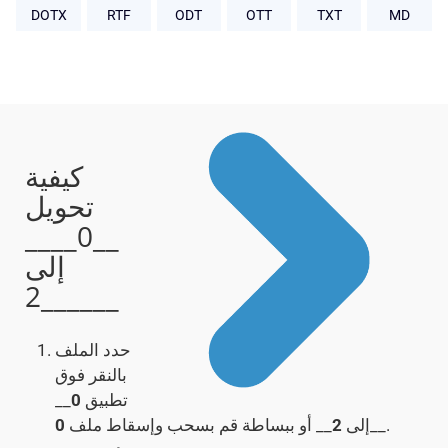
DOTX
RTF
ODT
OTT
TXT
MD
كيفية
تحويل
__0____
إلى
__2____
حدد الملف
بالنقر فوق
تطبيق
0
__
__.
إلى
2
__ أو ببساطة قم بسحب وإسقاط ملف
0