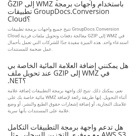
GZIP إلى WMZ باستخدام واجهات برمجة
تطبيقات GroupDocs.Conversion
Cloud؟
تتيح جميع واجهات برمجة تطبيقات GroupDocs.Conversion
Cloud معالجة دفعات وتحويل ملفات فردية GZIP إلى WMZ في
استدعاء واحد. هذه الميزة مفيدة جدًا للشركات التي تعمل بأحمال
عمل ضخمة للمستندات.
هل يمكنني إضافة العلامة المائية الخاصة بي
عند تحويل ملف GZIP إلى WMZ في
.NET؟
نعم، يمكنك ذلك. تتيح لك واجهة برمجة التطبيقات إضافة علامة
مائية خاصة بك على WMZ أثناء التحويل. إنها طريقة رائعة لإضافة
علامتك التجارية، أو إضافة إشعارات حقوق الطبع والنشر، أو وضع
علامة على المستندات بأنها سرية.
هل تدعم واجهة برمجة التطبيقات التكامل
مع موفري التخزين السحابي مثل AWS S3