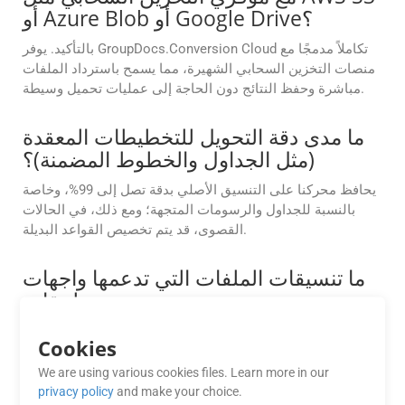
أو Azure Blob أو Google Drive؟
بالتأكيد. يوفر GroupDocs.Conversion Cloud تكاملاً مدمجًا مع
منصات التخزين السحابي الشهيرة، مما يسمح باسترداد الملفات
مباشرة وحفظ النتائج دون الحاجة إلى عمليات تحميل وسيطة.
ما مدى دقة التحويل للتخطيطات المعقدة
(مثل الجداول والخطوط المضمنة)؟
يحافظ محركنا على التنسيق الأصلي بدقة تصل إلى 99%، وخاصة
بالنسبة للجداول والرسومات المتجهة؛ ومع ذلك، في الحالات
القصوى، قد يتم تخصيص القواعد البديلة.
ما تنسيقات الملفات التي تدعمها واجهات
برمجة تطبيقات
GroupDocs.Conversion Cloud؟
Cookies
تدعم واجهات برمجة تطبيقات GroupDocs.Conversion Cloud
مجموعة واسعة من تنسيقات الملفات بما في ذلك Word وExcel
We are using various cookies files. Learn more in our
privacy policy
and make your choice.
وPDF والمزيد. راجع الوثائق للحصول على القائمة الكاملة