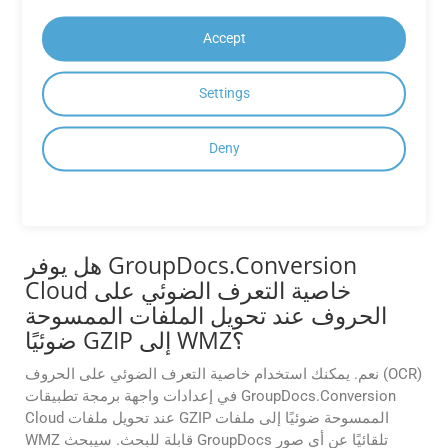
للتنسيقات المدعومة.
Accept
هل يمكنني تخصيص تنسيقات الإخراج (على
سبيل المثال، ضبط جودة الصورة، أو ضغط
Settings
PDF، أو نطاقات الصفحات)؟
نعم، توفر واجهات برمجة التطبيقات خيارات تخصيص متقدمة،
Deny
مثل ضبط جودة الصورة لملفات PDF، وتحديد نطاقات الصفحات
للتحويل، وضبط مستويات الضغط. راجع الوثائق للحصول على
التفاصيل.
هل يوفر GroupDocs.Conversion
Cloud خاصية التعرف الضوئي على
الحروف عند تحويل الملفات الممسوحة
ضوئيًا GZIP إلى WMZ؟
نعم. يمكنك استخدام خاصية التعرف الضوئي على الحروف (OCR)
في إعدادات واجهة برمجة تطبيقات GroupDocs.Conversion
Cloud عند تحويل ملفات GZIP الممسوحة ضوئيًا إلى ملفات
WMZ قابلة للبحث. سيبحث GroupDocs تلقائيًا عن أي صور