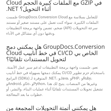
Cloud مع الملفات كبيرة الحجم GZIP في
.NET أثناء التحويل؟
صُممت GroupDocs.Conversion Cloud للتعامل بسلاسة مع
الملفات الكبيرة. سواء كنت تعمل على مستند صغير أو مستند
ضخم، تضمن واجهة برمجة التطبيقات (API) سرعة التحويلات
ودقتها دون أي مشاكل في الأداء.
هل يمكنني دمج GroupDocs.Conversion
Cloud في خط أنابيب CI/CD الخاص بي
لتحويل المستندات تلقائيًا؟
نعم، صُممت واجهة برمجة التطبيقات لدعم سير عمل الأتمتة.
يمكنك دمجها بسهولة في خط أنابيب CI/CD باستخدام حزم تطوير
البرامج (SDKs) المتوفرة لـ .NET، وJava، وPHP، وRuby،
وAndroid، وGo، وPython، وغيرها من المنصات. يتيح لك هذا
تشغيل تحويلات المستندات تلقائيًا أثناء عمليات البناء، والنشر، أو
خطوات ما بعد المعالجة.
هل يمكنني أتمتة التحويلات المجمعة من