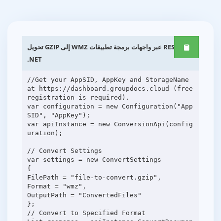
تحويل GZIP إلى WMZ عبر واجهات برمجة تطبيقات REST
.NET
//Get your AppSID, AppKey and StorageName
at https://dashboard.groupdocs.cloud (free
registration is required).
var configuration = new Configuration("App
SID", "AppKey");
var apiInstance = new ConversionApi(config
uration);
// Convert Settings
var settings = new ConvertSettings
{
FilePath = "file-to-convert.gzip",
Format = "wmz",
OutputPath = "ConvertedFiles"
};
// Convert to Specified Format