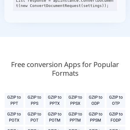
List response = apiInstance.ConvertDocumen
Free conversion Apps for Popular
Formats
GZIP to
GZIP to
GZIP to
GZIP to
GZIP to
GZIP to
PPT
PPS
PPTX
PPSX
ODP
OTP
GZIP to
GZIP to
GZIP to
GZIP to
GZIP to
GZIP to
POTX
POT
POTM
PPTM
PPSM
FODP