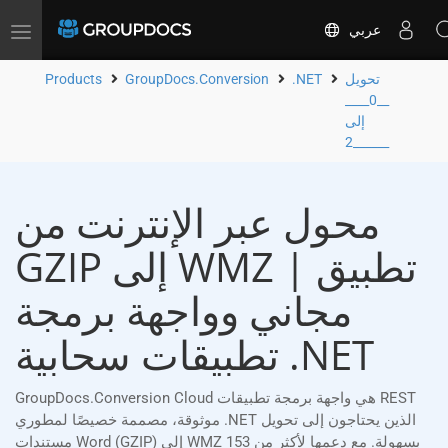
عربي
Toggle
navigation
تحويل
.NET
GroupDocs.Conversion
Products
__0____
إلى
__2____
محول عبر الإنترنت من
GZIP إلى WMZ | تطبيق
مجاني وواجهة برمجة
تطبيقات سحابية .NET
GroupDocs.Conversion Cloud هي واجهة برمجة تطبيقات REST
موثوقة، مصممة خصيصًا لمطوري .NET الذين يحتاجون إلى تحويل
مستندات Word (GZIP) إلى WMZ بسهولة. مع دعمها لأكثر من 153