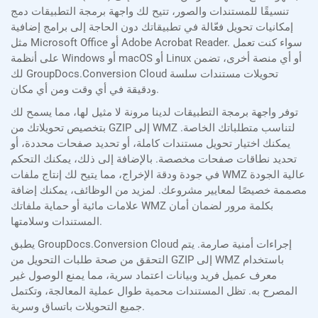
تنسيقًا للمستندات والصور، تتيح لك واجهة برمجة التطبيقات دمج
إمكانيات تحويل فعّالة في تطبيقاتك دون الحاجة إلى برامج إضافية
مثل Microsoft Office أو Adobe Acrobat Reader. سواء كنت تعمل
على أنظمة Windows أو macOS أو Linux أو أي منصة أخرى، تضمن
لك GroupDocs.Conversion Cloud تحويلات مستندات سلسة
ودقيقة في أي وقت ومن أي مكان.
توفر واجهة برمجة التطبيقات لدينا مرونة لا مثيل لها، مما يسمح لك
بتخصيص تحويلاتك من GZIP إلى WMZ لتناسب متطلباتك الخاصة.
يمكنك اختيار تحويل مستندات كاملة، أو تحديد صفحات محددة، أو
تحديد نطاقات صفحات مخصصة. بالإضافة إلى ذلك، يمكنك التحكم
في جودة ودقة الإخراج، مما يتيح لك إنتاج ملفات WMZ عالية الجودة
مصممة خصيصًا لمعايير مشروعك. لمزيد من الوظائف، يمكنك إضافة
علامات مائية أو حماية ملفاتك WMZ بكلمة مرور لضمان أمان
المستندات وسلامتها.
يطبق GroupDocs.Conversion Cloud إجراءات أمنية صارمة. يتم
التحقق من صحة طلبات التحويل من GZIP إلى WMZ باستخدام
معرف عميل فريد وبيانات اعتماد سرية، مما يمنع الوصول غير
المصرح به. تظل المستندات محمية طوال عملية المعالجة، وتكتمل
جميع التحويلات باتساق وسرية.