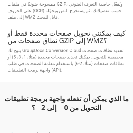
ممسوحة ضوئيًا في ملفات GZIP، ويُفعّل خاصية التعرف الضوئي
على الحروف (OCR) حسب تفضيلاتك، ثم يستخرج النص ويحوّله
إلى ملف WMZ قابل للبحث.
كيف يمكنني تحويل صفحات محددة فقط أو
نطاق صفحات من GZIP إلى WMZ؟
يتيح لك GroupDocs.Conversion Cloud تحديد نطاقات صفحات
مخصصة للتحويل. يمكنك تحديد صفحات محددة (مثلًا، 1، 3، 5) أو
نطاقات صفحات (مثلًا، 2-6) باستخدام معلمة الصفحات في طلب
واجهة برمجة التطبيقات (API).
ما الذي يمكن أن تفعله واجهة برمجة تطبيقات
التحويل من
0
__ إلى
2
__؟