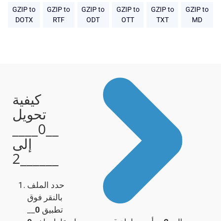
GZIP to
GZIP to
GZIP to
GZIP to
GZIP to
GZIP to
DOTX
RTF
ODT
OTT
TXT
MD
كيفية
تحويل
__0____
إلى
__2____
حدد الملف
بالنقر فوق
تطبيق
0
__