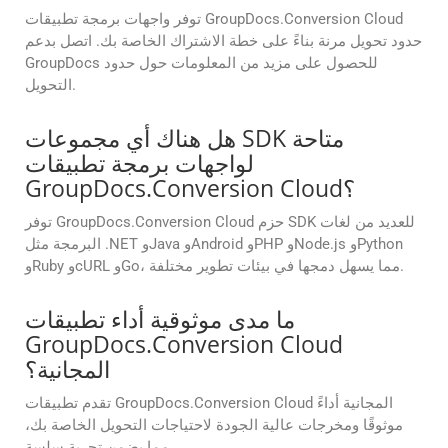
توفر واجهات برمجة تطبيقات GroupDocs.Conversion Cloud
حدود تحويل مرنة بناءً على خطة الاشتراك الخاصة بك. اتصل بدعم
GroupDocs للحصول على مزيد من المعلومات حول حدود
التحويل.
هل هناك أي مجموعات SDK متاحة
لواجهات برمجة تطبيقات
GroupDocs.Conversion Cloud؟
توفر GroupDocs.Conversion Cloud حزم SDK للعديد من لغات
البرمجة مثل .NET وJava وAndroid وPHP وNode.js وPython
وRuby وcURL وGo، مما يسهل دمجها في بيئات تطوير مختلفة.
ما مدى موثوقية أداء تطبيقات
GroupDocs.Conversion Cloud
المجانية؟
تقدم تطبيقات GroupDocs.Conversion Cloud المجانية أداءً
موثوقًا ومخرجات عالية الجودة لاحتياجات التحويل الخاصة بك،
مما يضمن تجربة سلسة.