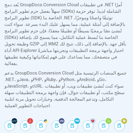
يُعد دمج GroupDocs.Conversion Cloud في تطبيقات .NET أمرًا
سهلاً بفضل حزم تطوير البرامج (SDKs) الشاملة لدينا. توفر حزمة
تطوير البرامج (SDK) الخاصة بنا .NET توثيقًا واضحًا وموجزًا،
بالإضافة إلى أمثلة عملية، مما يسهل عليك البدء بسرعة. سواء كنت
تُنشئ نصًا برمجيًا بسيطًا أو تطبيقًا معقدًا، فإن حزم تطوير البرامج
(SDKs) الخاصة بنا تُبسط عملية التكامل، مما يسمح لك بإضافة
وظيفة تحويل GZIP إلى WMZ بأقل جهد. بالإضافة إلى ذلك، تتيح لك
أداة API Explorer اختبار واجهة برمجة التطبيقات وتجربتها مباشرةً
في متصفحك، مما يساعدك على فهم إمكانياتها وكيفية تطبيقها
بفعالية.
يدعم GroupDocs.Conversion Cloud جميع المنصات الرئيسية مثل
.NET، وJava، وPHP، وRuby، وPython، وAndroid، وGo،
وJavaScript، وcURL. سواء كنت تُنشئ تطبيقات ويب، أو تطبيقات
سطح مكتب، أو تطبيقات جوال، فإن واجهة برمجة التطبيقات سهلة
التكامل، وتدعم المعالجة الدفعية، وخيارات تحويل مرنة لتلبية
احتياجات التطوير العملية.