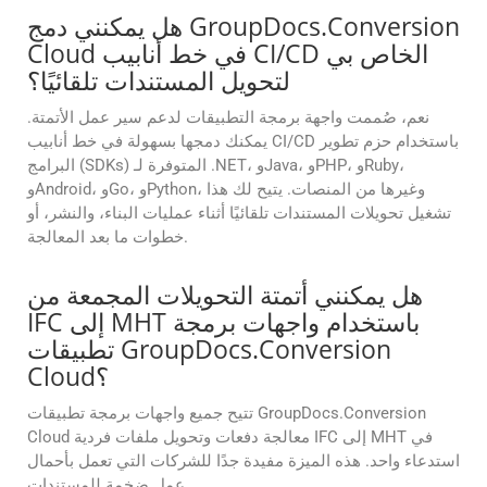
هل يمكنني دمج GroupDocs.Conversion
Cloud في خط أنابيب CI/CD الخاص بي
لتحويل المستندات تلقائيًا؟
نعم، صُممت واجهة برمجة التطبيقات لدعم سير عمل الأتمتة.
يمكنك دمجها بسهولة في خط أنابيب CI/CD باستخدام حزم تطوير
البرامج (SDKs) المتوفرة لـ .NET، وJava، وPHP، وRuby،
وAndroid، وGo، وPython، وغيرها من المنصات. يتيح لك هذا
تشغيل تحويلات المستندات تلقائيًا أثناء عمليات البناء، والنشر، أو
خطوات ما بعد المعالجة.
هل يمكنني أتمتة التحويلات المجمعة من
IFC إلى MHT باستخدام واجهات برمجة
تطبيقات GroupDocs.Conversion
Cloud؟
تتيح جميع واجهات برمجة تطبيقات GroupDocs.Conversion
Cloud معالجة دفعات وتحويل ملفات فردية IFC إلى MHT في
استدعاء واحد. هذه الميزة مفيدة جدًا للشركات التي تعمل بأحمال
عمل ضخمة للمستندات.