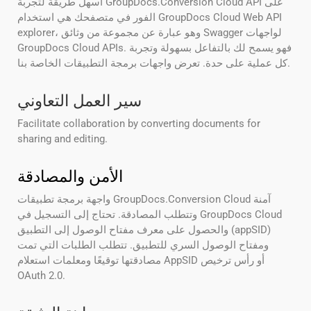
أسهل طريقة لتجربة GroupDocs.Conversion Cloud API على
الفور في متصفحك هي استخدام GroupDocs Cloud Web API
explorer، وهو عبارة عن مجموعة من وثائق Swagger لواجهات
GroupDocs Cloud APIs. فهو يسمح لك بالتفاعل بسهولة وتجربة
كل عملية على حدة. تعرض واجهات برمجة التطبيقات الخاصة بنا.
سير العمل التعاوني
Facilitate collaboration by converting documents for
sharing and editing.
الأمن والمصادقة
واجهة برمجة تطبيقات GroupDocs.Conversion Cloud آمنة
وتتطلب المصادقة. تحتاج إلى التسجيل في GroupDocs Cloud
والحصول على معرف مفتاح الوصول إلى التطبيق (appSID)
ومفتاح الوصول السري للتطبيق. تتطلب الطلبات التي تمت
مصادقتها توقيعًا ومعلمات استعلام AppSID أو رأس ترخيص
OAuth 2.0.