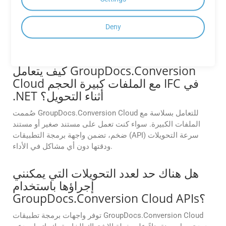
نعم. تقدم GroupDocs Cloud مجموعة SDK أصلية لنظام
Android، Conversion Cloud SDK لنظام Android، مما يتيح
Deny
للمطورين دمج قدرات معالجة المستندات بشكل مباشر في
تطبيقات Android الخاصة بهم.
كيف يتعامل GroupDocs.Conversion
Cloud مع الملفات كبيرة الحجم IFC في
.NET أثناء التحويل؟
صُممت GroupDocs.Conversion Cloud للتعامل بسلاسة مع
الملفات الكبيرة. سواء كنت تعمل على مستند صغير أو مستند
ضخم، تضمن واجهة برمجة التطبيقات (API) سرعة التحويلات
ودقتها دون أي مشاكل في الأداء.
هل هناك حد لعدد التحويلات التي يمكنني
إجراؤها باستخدام
GroupDocs.Conversion Cloud APIs؟
توفر واجهات برمجة تطبيقات GroupDocs.Conversion Cloud