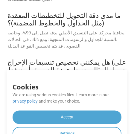
ما مدى دقة التحويل للتخطيطات المعقدة
(مثل الجداول والخطوط المضمنة)؟
يحافظ محركنا على التنسيق الأصلي بدقة تصل إلى 99%، وخاصة
بالنسبة للجداول والرسومات المتجهة؛ ومع ذلك، في الحالات
القصوى، قد يتم تخصيص القواعد البديلة.
هل يمكنني تخصيص تنسيقات الإخراج (على
سبيل المثال، ضبط جودة الصورة، أو ضغط
PDF، أو نطاقات الصفحات)؟
Cookies
نعم، توفر واجهات برمجة التطبيقات خيارات تخصيص متقدمة،
مثل ضبط جودة الصورة لملفات PDF، وتحديد نطاقات الصفحات
We are using various cookies files. Learn more in our
للتحويل، وضبط مستويات الضغط. راجع الوثائق للحصول على
privacy policy
and make your choice.
التفاصيل.
Accept
هل تتوفر مجموعة أدوات تطوير برمجيات
للجوال لبناء تطبيقات Android؟
Settings