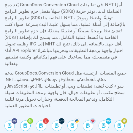
يُعد دمج GroupDocs.Conversion Cloud في تطبيقات .NET أمرًا
سهلاً بفضل حزم تطوير البرامج (SDKs) الشاملة لدينا. توفر حزمة
تطوير البرامج (SDK) الخاصة بنا .NET توثيقًا واضحًا وموجزًا،
بالإضافة إلى أمثلة عملية، مما يسهل عليك البدء بسرعة. سواء كنت
تُنشئ نصًا برمجيًا بسيطًا أو تطبيقًا معقدًا، فإن حزم تطوير البرامج
(SDKs) الخاصة بنا تُبسط عملية التكامل، مما يسمح لك بإضافة
وظيفة تحويل IFC إلى MHT بأقل جهد. بالإضافة إلى ذلك، تتيح لك
أداة API Explorer اختبار واجهة برمجة التطبيقات وتجربتها مباشرةً
في متصفحك، مما يساعدك على فهم إمكانياتها وكيفية تطبيقها
بفعالية.
يدعم GroupDocs.Conversion Cloud جميع المنصات الرئيسية مثل
.NET، وJava، وPHP، وRuby، وPython، وAndroid، وGo،
وJavaScript، وcURL. سواء كنت تُنشئ تطبيقات ويب، أو تطبيقات
سطح مكتب، أو تطبيقات جوال، فإن واجهة برمجة التطبيقات سهلة
التكامل، وتدعم المعالجة الدفعية، وخيارات تحويل مرنة لتلبية
احتياجات التطوير العملية.