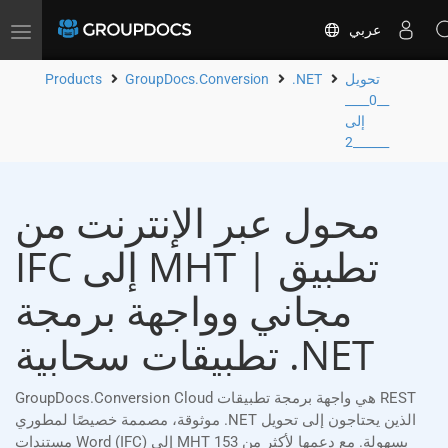
عربي
Toggle
navigation
تحويل
.NET
GroupDocs.Conversion
Products
__0____
إلى
__2____
محول عبر الإنترنت من
IFC إلى MHT | تطبيق
مجاني وواجهة برمجة
تطبيقات سحابية .NET
GroupDocs.Conversion Cloud هي واجهة برمجة تطبيقات REST
موثوقة، مصممة خصيصًا لمطوري .NET الذين يحتاجون إلى تحويل
مستندات Word (IFC) إلى MHT بسهولة. مع دعمها لأكثر من 153