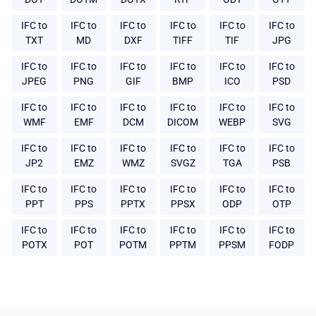
IFC to
IFC to
IFC to
IFC to
IFC to
IFC to
TXT
MD
DXF
TIFF
TIF
JPG
IFC to
IFC to
IFC to
IFC to
IFC to
IFC to
JPEG
PNG
GIF
BMP
ICO
PSD
IFC to
IFC to
IFC to
IFC to
IFC to
IFC to
WMF
EMF
DCM
DICOM
WEBP
SVG
IFC to
IFC to
IFC to
IFC to
IFC to
IFC to
JP2
EMZ
WMZ
SVGZ
TGA
PSB
IFC to
IFC to
IFC to
IFC to
IFC to
IFC to
PPT
PPS
PPTX
PPSX
ODP
OTP
IFC to
IFC to
IFC to
IFC to
IFC to
IFC to
POTX
POT
POTM
PPTM
PPSM
FODP