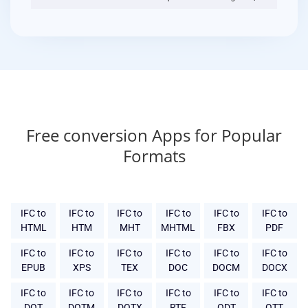
Free conversion Apps for Popular
Formats
IFC to
IFC to
IFC to
IFC to
IFC to
IFC to
HTML
HTM
MHT
MHTML
FBX
PDF
IFC to
IFC to
IFC to
IFC to
IFC to
IFC to
EPUB
XPS
TEX
DOC
DOCM
DOCX
IFC to
IFC to
IFC to
IFC to
IFC to
IFC to
DOT
DOTM
DOTX
RTF
ODT
OTT