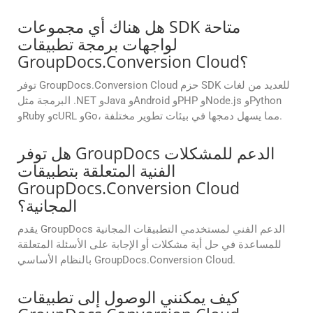
هل هناك أي مجموعات SDK متاحة
لواجهات برمجة تطبيقات
GroupDocs.Conversion Cloud؟
توفر GroupDocs.Conversion Cloud حزم SDK للعديد من لغات
البرمجة مثل .NET وJava وAndroid وPHP وNode.js وPython
وRuby وcURL وGo، مما يسهل دمجها في بيئات تطوير مختلفة.
هل توفر GroupDocs الدعم للمشكلات
الفنية المتعلقة بتطبيقات
GroupDocs.Conversion Cloud
المجانية؟
يقدم GroupDocs الدعم الفني لمستخدمي التطبيقات المجانية
للمساعدة في حل أية مشكلات أو الإجابة على الأسئلة المتعلقة
بالنظام الأساسي GroupDocs.Conversion Cloud.
كيف يمكنني الوصول إلى تطبيقات