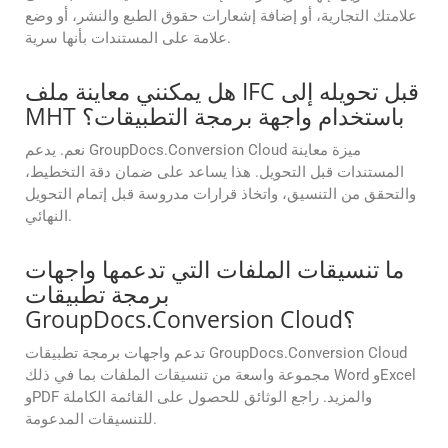
علامتك التجارية، أو إضافة إشعارات حقوق الطبع والنشر، أو وضع
علامة على المستندات بأنها سرية.
هل يمكنني معاينة ملف IFC قبل تحويله إلى
MHT باستخدام واجهة برمجة التطبيقات؟
نعم. يدعم GroupDocs.Conversion Cloud ميزة معاينة
المستندات قبل التحويل. هذا يساعد على ضمان دقة التخطيط،
والتحقق من التنسيق، واتخاذ قرارات مدروسة قبل إتمام التحويل
النهائي.
ما تنسيقات الملفات التي تدعمها واجهات
برمجة تطبيقات
GroupDocs.Conversion Cloud؟
تدعم واجهات برمجة تطبيقات GroupDocs.Conversion Cloud
مجموعة واسعة من تنسيقات الملفات بما في ذلك Word وExcel
وPDF والمزيد. راجع الوثائق للحصول على القائمة الكاملة
للتنسيقات المدعومة.