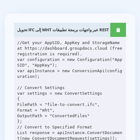
تحويل IFC إلى MHT عبر واجهات برمجة تطبيقات REST .NET
//Get your AppSID, AppKey and StorageName
at https://dashboard.groupdocs.cloud (free
registration is required).
var configuration = new Configuration("App
SID", "AppKey");
var apiInstance = new ConversionApi(config
uration);
// Convert Settings
var settings = new ConvertSettings
{
FilePath = "file-to-convert.ifc",
Format = "mht",
OutputPath = "ConvertedFiles"
};
// Convert to Specified Format
List response = apiInstance.ConvertDocumen