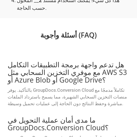
هذا كل شيء! يمكنك استخدام مستند
2
__ المحول
حسب الحاجة.
أسئلة وأجوبة (FAQ)
هل تدعم واجهة برمجة التطبيقات التكامل
مع موفري التخزين السحابي مثل AWS S3
أو Azure Blob أو Google Drive؟
بالتأكيد. يوفر GroupDocs.Conversion Cloud تكاملاً مدمجًا مع
منصات التخزين السحابي الشهيرة، مما يسمح باسترداد الملفات
مباشرة وحفظ النتائج دون الحاجة إلى عمليات تحميل وسيطة.
ما مدى أمان عملية التحويل في
GroupDocs.Conversion Cloud؟