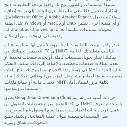
تنسيقًا للمستندات والصور، تتيح لك واجهة برمجة التطبيقات دمج
إمكانيات تحويل فعّالة في تطبيقاتك دون الحاجة إلى برامج إضافية
مثل Microsoft Office أو Adobe Acrobat Reader. سواء كنت تعمل
على أنظمة Windows أو macOS أو Linux أو أي منصة أخرى، تضمن
لك GroupDocs.Conversion Cloud تحويلات مستندات سلسة
ودقيقة في أي وقت ومن أي مكان.
توفر واجهة برمجة التطبيقات لدينا مرونة لا مثيل لها، مما يسمح لك
بتخصيص تحويلاتك من IFC إلى MHT لتناسب متطلباتك الخاصة.
يمكنك اختيار تحويل مستندات كاملة، أو تحديد صفحات محددة، أو
تحديد نطاقات صفحات مخصصة. بالإضافة إلى ذلك، يمكنك التحكم
في جودة ودقة الإخراج، مما يتيح لك إنتاج ملفات MHT عالية الجودة
مصممة خصيصًا لمعايير مشروعك. لمزيد من الوظائف، يمكنك إضافة
علامات مائية أو حماية ملفاتك MHT بكلمة مرور لضمان أمان
المستندات وسلامتها.
يطبق GroupDocs.Conversion Cloud إجراءات أمنية صارمة. يتم
التحقق من صحة طلبات التحويل من IFC إلى MHT باستخدام معرف
عميل فريد وبيانات اعتماد سرية، مما يمنع الوصول غير المصرح به.
تظل المستندات محمية طوال عملية المعالجة، وتكتمل جميع
التحويلات باتساق وسرية.