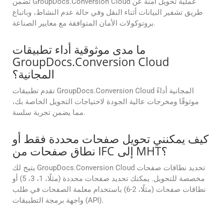
تضمن GroupDocs.Conversion Cloud عملية تحويل آمنة عن
طريق تشفير البيانات أثناء النقل وفي حالة عدم النشاط، وباتباع
بروتوكولات الأمان المتوافقة مع معايير الصناعة.
ما مدى موثوقية أداء تطبيقات
GroupDocs.Conversion Cloud
المجانية؟
تقدم تطبيقات GroupDocs.Conversion Cloud المجانية أداءً
موثوقًا ومخرجات عالية الجودة لاحتياجات التحويل الخاصة بك،
مما يضمن تجربة سلسة.
كيف يمكنني تحويل صفحات محددة فقط أو
نطاق صفحات من IFC إلى MHT؟
يتيح لك GroupDocs.Conversion Cloud تحديد نطاقات صفحات
مخصصة للتحويل. يمكنك تحديد صفحات محددة (مثلًا، 1، 3، 5) أو
نطاقات صفحات (مثلًا، 2-6) باستخدام معلمة الصفحات في طلب
واجهة برمجة التطبيقات (API).