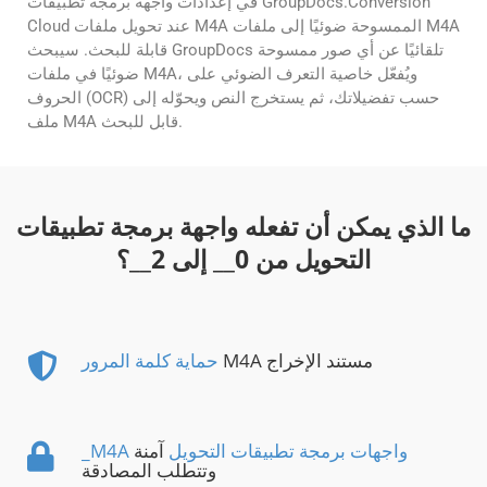
في إعدادات واجهة برمجة تطبيقات GroupDocs.Conversion
Cloud عند تحويل ملفات M4A الممسوحة ضوئيًا إلى ملفات M4A
قابلة للبحث. سيبحث GroupDocs تلقائيًا عن أي صور ممسوحة
ضوئيًا في ملفات M4A، ويُفعّل خاصية التعرف الضوئي على
الحروف (OCR) حسب تفضيلاتك، ثم يستخرج النص ويحوّله إلى
ملف M4A قابل للبحث.
ما الذي يمكن أن تفعله واجهة برمجة تطبيقات
التحويل من
0
__ إلى
2
__؟
M4A مستند الإخراج
حماية كلمة المرور
_M4A واجهات برمجة تطبيقات التحويل
آمنة
وتتطلب المصادقة