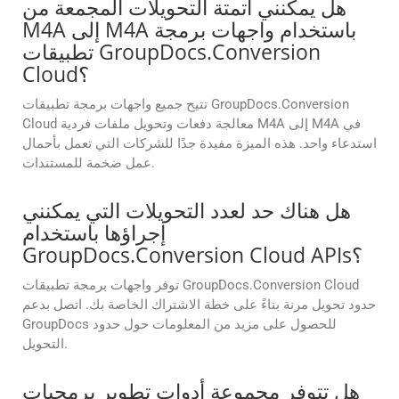
هل يمكنني أتمتة التحويلات المجمعة من
M4A إلى M4A باستخدام واجهات برمجة
تطبيقات GroupDocs.Conversion
Cloud؟
تتيح جميع واجهات برمجة تطبيقات GroupDocs.Conversion
Cloud معالجة دفعات وتحويل ملفات فردية M4A إلى M4A في
استدعاء واحد. هذه الميزة مفيدة جدًا للشركات التي تعمل بأحمال
عمل ضخمة للمستندات.
هل هناك حد لعدد التحويلات التي يمكنني
إجراؤها باستخدام
GroupDocs.Conversion Cloud APIs؟
توفر واجهات برمجة تطبيقات GroupDocs.Conversion Cloud
حدود تحويل مرنة بناءً على خطة الاشتراك الخاصة بك. اتصل بدعم
GroupDocs للحصول على مزيد من المعلومات حول حدود
التحويل.
هل تتوفر مجموعة أدوات تطوير برمجيات