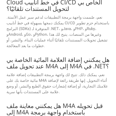
Cloud في خط أنابيب CI/CD الخاص بي
لتحويل المستندات تلقائيًا؟
نعم، صُممت واجهة برمجة التطبيقات لدعم سير عمل الأتمتة.
يمكنك دمجها بسهولة في خط أنابيب CI/CD باستخدام حزم تطوير
البرامج (SDKs) المتوفرة لـ .NET، وJava، وPHP، وRuby،
وAndroid، وGo، وPython، وغيرها من المنصات. يتيح لك هذا
تشغيل تحويلات المستندات تلقائيًا أثناء عمليات البناء، والنشر، أو
خطوات ما بعد المعالجة.
هل يمكنني إضافة العلامة المائية الخاصة بي
عند تحويل ملف M4A إلى M4A في .NET؟
نعم، يمكنك ذلك. تتيح لك واجهة برمجة التطبيقات إضافة علامة
مائية خاصة بك على M4A أثناء التحويل. إنها طريقة رائعة لإضافة
علامتك التجارية، أو إضافة إشعارات حقوق الطبع والنشر، أو وضع
علامة على المستندات بأنها سرية.
هل يمكنني معاينة ملف M4A قبل تحويله
إلى M4A باستخدام واجهة برمجة