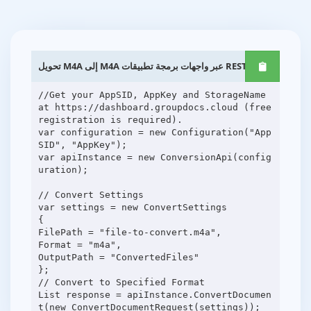
تحويل M4A إلى M4A عبر واجهات برمجة تطبيقات REST .NET
//Get your AppSID, AppKey and StorageName
at https://dashboard.groupdocs.cloud (free
registration is required).
var configuration = new Configuration("App
SID", "AppKey");
var apiInstance = new ConversionApi(config
uration);
// Convert Settings
var settings = new ConvertSettings
{
FilePath = "file-to-convert.m4a",
Format = "m4a",
OutputPath = "ConvertedFiles"
};
// Convert to Specified Format
List response = apiInstance.ConvertDocumen