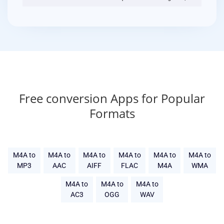
Free conversion Apps for Popular
Formats
M4A to
M4A to
M4A to
M4A to
M4A to
M4A to
MP3
AAC
AIFF
FLAC
M4A
WMA
M4A to
M4A to
M4A to
AC3
OGG
WAV