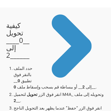
كيفية
تحويل
__0____
إلى
__2____
حدد الملف
بالنقر فوق
تطبيق
0
__
__.
إلى
2
__ أو ببساطة قم بسحب وإسقاط ملف
0
لتحميل M4A_ وتحويله إلى ملف
انقر فوق الزر
تحويل
2
__.
انقر فوق الزر “حفظ” عندما يظهر بعد التحويل الناجح