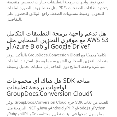
نعم، توفر واجهات برمجة التطبيقات خيارات تخصيص متقدمة،
مثل ضبط جودة الصورة لملفات PDF، وتحديد نطاقات الصفحات
للتحويل، وضبط مستويات الضغط. راجع الوثائق للحصول على
التفاصيل.
هل تدعم واجهة برمجة التطبيقات التكامل
مع موفري التخزين السحابي مثل AWS S3
أو Azure Blob أو Google Drive؟
بالتأكيد. يوفر GroupDocs.Conversion Cloud تكاملاً مدمجًا مع
منصات التخزين السحابي الشهيرة، مما يسمح باسترداد الملفات
مباشرة وحفظ النتائج دون الحاجة إلى عمليات تحميل وسيطة.
هل هناك أي مجموعات SDK متاحة
لواجهات برمجة تطبيقات
GroupDocs.Conversion Cloud؟
توفر GroupDocs.Conversion Cloud حزم SDK للعديد من لغات
البرمجة مثل .NET وJava وAndroid وPHP وNode.js وPython
وRuby وcURL وGo، مما يسهل دمجها في بيئات تطوير مختلفة.