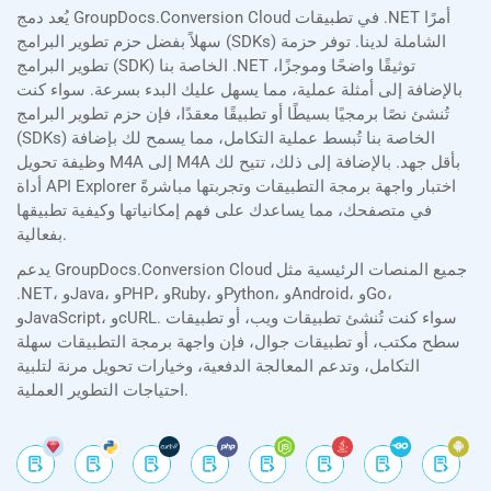
يُعد دمج GroupDocs.Conversion Cloud في تطبيقات .NET أمرًا
سهلاً بفضل حزم تطوير البرامج (SDKs) الشاملة لدينا. توفر حزمة
تطوير البرامج (SDK) الخاصة بنا .NET توثيقًا واضحًا وموجزًا،
بالإضافة إلى أمثلة عملية، مما يسهل عليك البدء بسرعة. سواء كنت
تُنشئ نصًا برمجيًا بسيطًا أو تطبيقًا معقدًا، فإن حزم تطوير البرامج
(SDKs) الخاصة بنا تُبسط عملية التكامل، مما يسمح لك بإضافة
وظيفة تحويل M4A إلى M4A بأقل جهد. بالإضافة إلى ذلك، تتيح لك
أداة API Explorer اختبار واجهة برمجة التطبيقات وتجربتها مباشرةً
في متصفحك، مما يساعدك على فهم إمكانياتها وكيفية تطبيقها
بفعالية.
يدعم GroupDocs.Conversion Cloud جميع المنصات الرئيسية مثل
.NET، وJava، وPHP، وRuby، وPython، وAndroid، وGo،
وJavaScript، وcURL. سواء كنت تُنشئ تطبيقات ويب، أو تطبيقات
سطح مكتب، أو تطبيقات جوال، فإن واجهة برمجة التطبيقات سهلة
التكامل، وتدعم المعالجة الدفعية، وخيارات تحويل مرنة لتلبية
احتياجات التطوير العملية.