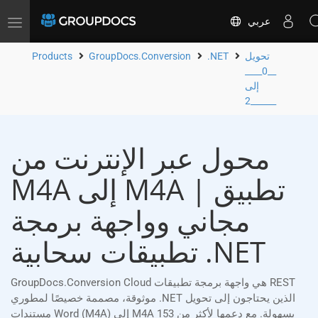
عربي
Toggle
navigation
تحويل
.NET
GroupDocs.Conversion
Products
__0____
إلى
__2____
محول عبر الإنترنت من
M4A إلى M4A | تطبيق
مجاني وواجهة برمجة
تطبيقات سحابية .NET
GroupDocs.Conversion Cloud هي واجهة برمجة تطبيقات REST
موثوقة، مصممة خصيصًا لمطوري .NET الذين يحتاجون إلى تحويل
مستندات Word (M4A) إلى M4A بسهولة. مع دعمها لأكثر من 153