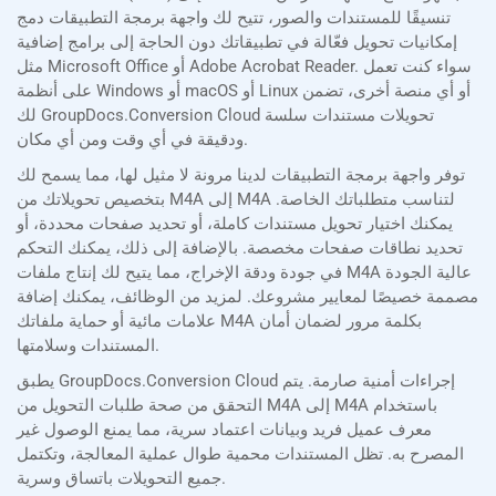
تنسيقًا للمستندات والصور، تتيح لك واجهة برمجة التطبيقات دمج
إمكانيات تحويل فعّالة في تطبيقاتك دون الحاجة إلى برامج إضافية
مثل Microsoft Office أو Adobe Acrobat Reader. سواء كنت تعمل
على أنظمة Windows أو macOS أو Linux أو أي منصة أخرى، تضمن
لك GroupDocs.Conversion Cloud تحويلات مستندات سلسة
ودقيقة في أي وقت ومن أي مكان.
توفر واجهة برمجة التطبيقات لدينا مرونة لا مثيل لها، مما يسمح لك
بتخصيص تحويلاتك من M4A إلى M4A لتناسب متطلباتك الخاصة.
يمكنك اختيار تحويل مستندات كاملة، أو تحديد صفحات محددة، أو
تحديد نطاقات صفحات مخصصة. بالإضافة إلى ذلك، يمكنك التحكم
في جودة ودقة الإخراج، مما يتيح لك إنتاج ملفات M4A عالية الجودة
مصممة خصيصًا لمعايير مشروعك. لمزيد من الوظائف، يمكنك إضافة
علامات مائية أو حماية ملفاتك M4A بكلمة مرور لضمان أمان
المستندات وسلامتها.
يطبق GroupDocs.Conversion Cloud إجراءات أمنية صارمة. يتم
التحقق من صحة طلبات التحويل من M4A إلى M4A باستخدام
معرف عميل فريد وبيانات اعتماد سرية، مما يمنع الوصول غير
المصرح به. تظل المستندات محمية طوال عملية المعالجة، وتكتمل
جميع التحويلات باتساق وسرية.