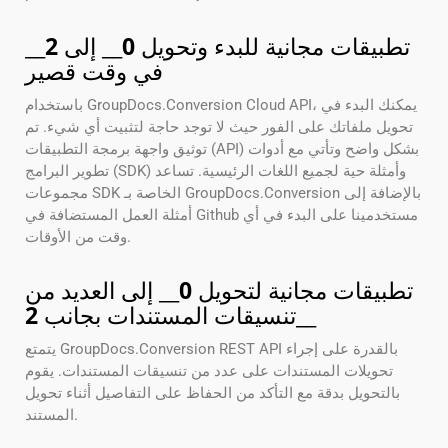
تطبيقات مجانية للبدء وتحويل
0
__ إلى
2
__
في وقت قصير
باستخدام GroupDocs.Conversion Cloud API، يمكنك البدء في
تحويل ملفاتك على الفور حيث لا توجد حاجة لتثبيت أي شيء. تم
توثيق واجهة برمجة التطبيقات (API) بشكل واضح وتأتي مع أدوات
تطوير البرامج (SDK) وأمثلة حية لجميع اللغات الرئيسية. تساعد
مجموعات SDK الخاصة بـ GroupDocs.Conversion بالإضافة إلى
أمثلة العمل المستضافة في Github مستخدمينا على البدء في أي
وقت من الأوقات.
تطبيقات مجانية لتحويل
0
__ إلى العديد من
__
تنسيقات المستندات بجانب
2
يتمتع GroupDocs.Conversion REST API بالقدرة على إجراء
تحويلات المستندات على عدد من تنسيقات المستندات. يقوم
بالتحويل بدقة مع التأكد من الحفاظ على التفاصيل أثناء تحويل
المستند.