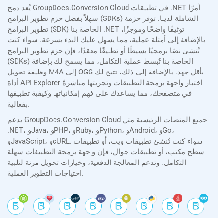
يُعد دمج GroupDocs.Conversion Cloud في تطبيقات .NET أمرًا
سهلاً بفضل حزم تطوير البرامج (SDKs) الشاملة لدينا. توفر حزمة
تطوير البرامج (SDK) الخاصة بنا .NET توثيقًا واضحًا وموجزًا،
بالإضافة إلى أمثلة عملية، مما يسهل عليك البدء بسرعة. سواء كنت
تُنشئ نصًا برمجيًا بسيطًا أو تطبيقًا معقدًا، فإن حزم تطوير البرامج
(SDKs) الخاصة بنا تُبسط عملية التكامل، مما يسمح لك بإضافة
وظيفة تحويل M4A إلى OGG بأقل جهد. بالإضافة إلى ذلك، تتيح لك
أداة API Explorer اختبار واجهة برمجة التطبيقات وتجربتها مباشرةً
في متصفحك، مما يساعدك على فهم إمكانياتها وكيفية تطبيقها
بفعالية.
يدعم GroupDocs.Conversion Cloud جميع المنصات الرئيسية مثل
.NET، وJava، وPHP، وRuby، وPython، وAndroid، وGo،
وJavaScript، وcURL. سواء كنت تُنشئ تطبيقات ويب، أو تطبيقات
سطح مكتب، أو تطبيقات جوال، فإن واجهة برمجة التطبيقات سهلة
التكامل، وتدعم المعالجة الدفعية، وخيارات تحويل مرنة لتلبية
احتياجات التطوير العملية.