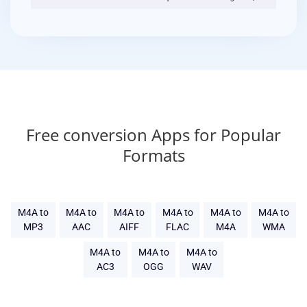
Free conversion Apps for Popular
Formats
M4A to
M4A to
M4A to
M4A to
M4A to
M4A to
MP3
AAC
AIFF
FLAC
M4A
WMA
M4A to
M4A to
M4A to
AC3
OGG
WAV