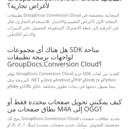
لأغراض تجارية؟
تطبيقات GroupDocs.Conversion Cloud المجانية مخصصة في
المقام الأول لأغراض التقييم والاختبار. للاستخدام التجاري، فكر
في الترقية إلى خطة الاشتراك المدفوعة للحصول على الميزات
والدعم الكاملين.
هل هناك أي مجموعات SDK متاحة
لواجهات برمجة تطبيقات
GroupDocs.Conversion Cloud؟
توفر GroupDocs.Conversion Cloud حزم SDK للعديد من لغات
البرمجة مثل .NET وJava وAndroid وPHP وNode.js وPython
وRuby وcURL وGo، مما يسهل دمجها في بيئات تطوير مختلفة.
كيف يمكنني تحويل صفحات محددة فقط أو
نطاق صفحات من M4A إلى OGG؟
يتيح لك GroupDocs.Conversion Cloud تحديد نطاقات صفحات
مخصصة للتحويل. يمكنك تحديد صفحات محددة (مثلًا، 1، 3، 5) أو