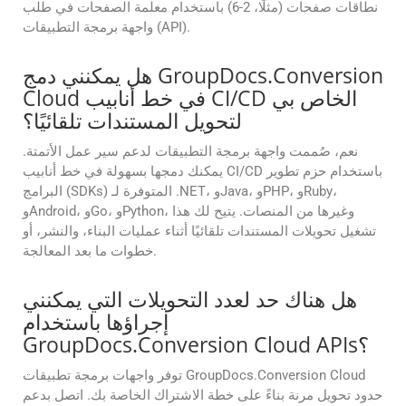
نطاقات صفحات (مثلًا، 2-6) باستخدام معلمة الصفحات في طلب
واجهة برمجة التطبيقات (API).
هل يمكنني دمج GroupDocs.Conversion
Cloud في خط أنابيب CI/CD الخاص بي
لتحويل المستندات تلقائيًا؟
نعم، صُممت واجهة برمجة التطبيقات لدعم سير عمل الأتمتة.
يمكنك دمجها بسهولة في خط أنابيب CI/CD باستخدام حزم تطوير
البرامج (SDKs) المتوفرة لـ .NET، وJava، وPHP، وRuby،
وAndroid، وGo، وPython، وغيرها من المنصات. يتيح لك هذا
تشغيل تحويلات المستندات تلقائيًا أثناء عمليات البناء، والنشر، أو
خطوات ما بعد المعالجة.
هل هناك حد لعدد التحويلات التي يمكنني
إجراؤها باستخدام
GroupDocs.Conversion Cloud APIs؟
توفر واجهات برمجة تطبيقات GroupDocs.Conversion Cloud
حدود تحويل مرنة بناءً على خطة الاشتراك الخاصة بك. اتصل بدعم