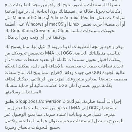
تنسيقًا للمستندات والصور، تتيح لك واجهة برمجة التطبيقات دمج
إمكانيات تحويل فعّالة في تطبيقاتك دون الحاجة إلى برامج إضافية
مثل Microsoft Office أو Adobe Acrobat Reader. سواء كنت تعمل
على أنظمة Windows أو macOS أو Linux أو أي منصة أخرى، تضمن
لك GroupDocs.Conversion Cloud تحويلات مستندات سلسة
ودقيقة في أي وقت ومن أي مكان.
توفر واجهة برمجة التطبيقات لدينا مرونة لا مثيل لها، مما يسمح لك
بتخصيص تحويلاتك من M4A إلى OGG لتناسب متطلباتك الخاصة.
يمكنك اختيار تحويل مستندات كاملة، أو تحديد صفحات محددة، أو
تحديد نطاقات صفحات مخصصة. بالإضافة إلى ذلك، يمكنك التحكم
في جودة ودقة الإخراج، مما يتيح لك إنتاج ملفات OGG عالية الجودة
مصممة خصيصًا لمعايير مشروعك. لمزيد من الوظائف، يمكنك إضافة
علامات مائية أو حماية ملفاتك OGG بكلمة مرور لضمان أمان
المستندات وسلامتها.
يطبق GroupDocs.Conversion Cloud إجراءات أمنية صارمة. يتم
التحقق من صحة طلبات التحويل من M4A إلى OGG باستخدام
معرف عميل فريد وبيانات اعتماد سرية، مما يمنع الوصول غير
المصرح به. تظل المستندات محمية طوال عملية المعالجة، وتكتمل
جميع التحويلات باتساق وسرية.