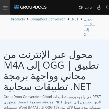
عربي
Toggle
navigation
تحويل
.NET
GroupDocs.Conversion
Products
__0____
إلى
__2____
محول عبر الإنترنت من
M4A إلى OGG | تطبيق
مجاني وواجهة برمجة
تطبيقات سحابية .NET
GroupDocs.Conversion Cloud هي واجهة برمجة تطبيقات REST
موثوقة، مصممة خصيصًا لمطوري .NET الذين يحتاجون إلى تحويل
مستندات Word (M4A) إلى OGG بسهولة. مع دعمها لأكثر من 153