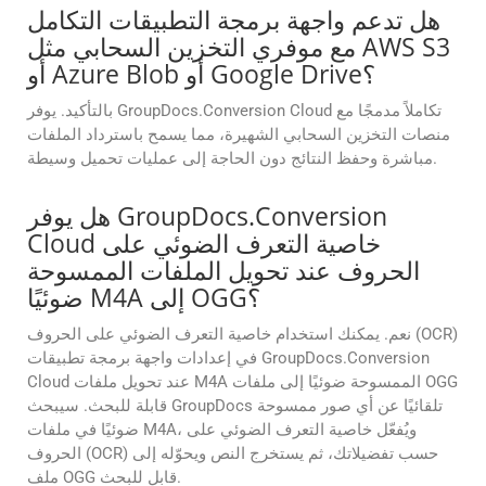
هل تدعم واجهة برمجة التطبيقات التكامل
مع موفري التخزين السحابي مثل AWS S3
أو Azure Blob أو Google Drive؟
بالتأكيد. يوفر GroupDocs.Conversion Cloud تكاملاً مدمجًا مع
منصات التخزين السحابي الشهيرة، مما يسمح باسترداد الملفات
مباشرة وحفظ النتائج دون الحاجة إلى عمليات تحميل وسيطة.
هل يوفر GroupDocs.Conversion
Cloud خاصية التعرف الضوئي على
الحروف عند تحويل الملفات الممسوحة
ضوئيًا M4A إلى OGG؟
نعم. يمكنك استخدام خاصية التعرف الضوئي على الحروف (OCR)
في إعدادات واجهة برمجة تطبيقات GroupDocs.Conversion
Cloud عند تحويل ملفات M4A الممسوحة ضوئيًا إلى ملفات OGG
قابلة للبحث. سيبحث GroupDocs تلقائيًا عن أي صور ممسوحة
ضوئيًا في ملفات M4A، ويُفعّل خاصية التعرف الضوئي على
الحروف (OCR) حسب تفضيلاتك، ثم يستخرج النص ويحوّله إلى
ملف OGG قابل للبحث.