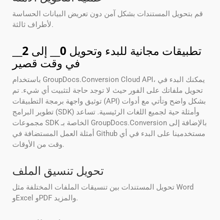
قم بتحويل المستندات بشكل آمن دون تعريض البيانات الحساسة
لأطراف ثالثة.
تطبيقات مجانية للبدء وتحويل
0
__ إلى
2
__
في وقت قصير
باستخدام GroupDocs.Conversion Cloud API، يمكنك البدء في
تحويل ملفاتك على الفور حيث لا توجد حاجة لتثبيت أي شيء. تم
توثيق واجهة برمجة التطبيقات (API) بشكل واضح وتأتي مع أدوات
تطوير البرامج (SDK) وأمثلة حية لجميع اللغات الرئيسية. تساعد
مجموعات SDK الخاصة بـ GroupDocs.Conversion بالإضافة إلى
أمثلة العمل المستضافة في Github مستخدمينا على البدء في أي
وقت من الأوقات.
تحويل تنسيق الملف
تحويل المستندات بين تنسيقات الملفات المختلفة مثل Word
وExcel وPDF والمزيد.