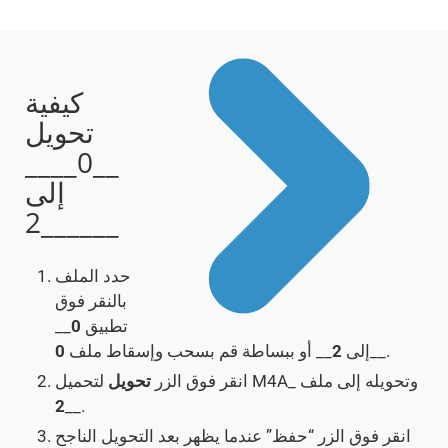
كيفية
تحويل
__0____
إلى
__2____
حدد الملف
بالنقر فوق
تطبيق
0
__
__.
إلى
2
__ أو ببساطة قم بسحب وإسقاط ملف
0
لتحميل M4A_ وتحويله إلى ملف
انقر فوق الزر
تحويل
2
__.
انقر فوق الزر “حفظ” عندما يظهر بعد التحويل الناجح