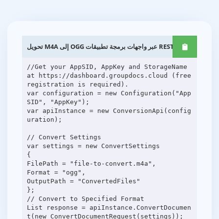
تحويل M4A إلى OGG عبر واجهات برمجة تطبيقات REST .NET
//Get your AppSID, AppKey and StorageName
at https://dashboard.groupdocs.cloud (free
registration is required).
var configuration = new Configuration("App
SID", "AppKey");
var apiInstance = new ConversionApi(config
uration);
// Convert Settings
var settings = new ConvertSettings
{
FilePath = "file-to-convert.m4a",
Format = "ogg",
OutputPath = "ConvertedFiles"
};
// Convert to Specified Format
List response = apiInstance.ConvertDocumen