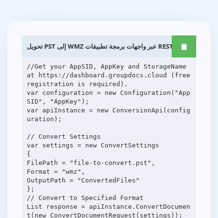
تحويل PST إلى WMZ عبر واجهات برمجة تطبيقات REST .NET
//Get your AppSID, AppKey and StorageName
at https://dashboard.groupdocs.cloud (free
registration is required).
var configuration = new Configuration("App
SID", "AppKey");
var apiInstance = new ConversionApi(config
uration);
// Convert Settings
var settings = new ConvertSettings
{
FilePath = "file-to-convert.pst",
Format = "wmz",
OutputPath = "ConvertedFiles"
};
// Convert to Specified Format
List response = apiInstance.ConvertDocumen