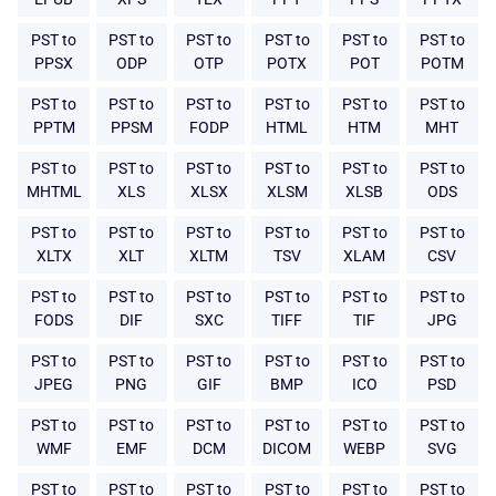
PST to
PST to
PST to
PST to
PST to
PST to
PPSX
ODP
OTP
POTX
POT
POTM
PST to
PST to
PST to
PST to
PST to
PST to
PPTM
PPSM
FODP
HTML
HTM
MHT
PST to
PST to
PST to
PST to
PST to
PST to
MHTML
XLS
XLSX
XLSM
XLSB
ODS
PST to
PST to
PST to
PST to
PST to
PST to
XLTX
XLT
XLTM
TSV
XLAM
CSV
PST to
PST to
PST to
PST to
PST to
PST to
FODS
DIF
SXC
TIFF
TIF
JPG
PST to
PST to
PST to
PST to
PST to
PST to
JPEG
PNG
GIF
BMP
ICO
PSD
PST to
PST to
PST to
PST to
PST to
PST to
WMF
EMF
DCM
DICOM
WEBP
SVG
PST to
PST to
PST to
PST to
PST to
PST to