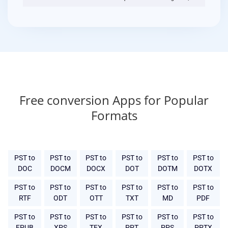
Free conversion Apps for Popular
Formats
PST to
PST to
PST to
PST to
PST to
PST to
DOC
DOCM
DOCX
DOT
DOTM
DOTX
PST to
PST to
PST to
PST to
PST to
PST to
RTF
ODT
OTT
TXT
MD
PDF
PST to
PST to
PST to
PST to
PST to
PST to
EPUB
XPS
TEX
PPT
PPS
PPTX