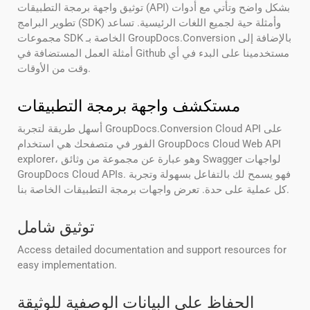
توثيق واجهة برمجة التطبيقات (API) بشكل واضح وتأتي مع أدوات
تطوير البرامج (SDK) وأمثلة حية لجميع اللغات الرئيسية. تساعد
مجموعات SDK الخاصة بـ GroupDocs.Conversion بالإضافة إلى
أمثلة العمل المستضافة في Github مستخدمينا على البدء في أي
وقت من الأوقات.
مستكشف واجهة برمجة التطبيقات
أسهل طريقة لتجربة GroupDocs.Conversion Cloud API على
الفور في متصفحك هي استخدام GroupDocs Cloud Web API
explorer، وهو عبارة عن مجموعة من وثائق Swagger لواجهات
GroupDocs Cloud APIs. فهو يسمح لك بالتفاعل بسهولة وتجربة
كل عملية على حدة. تعرض واجهات برمجة التطبيقات الخاصة بنا.
توثيق شامل
Access detailed documentation and support resources for
easy implementation.
الحفاظ على البيانات الوصفية للوثيقة