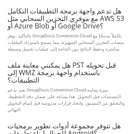
هل تدعم واجهة برمجة التطبيقات التكامل
مع موفري التخزين السحابي مثل AWS S3
أو Azure Blob أو Google Drive؟
بالتأكيد. يوفر GroupDocs.Conversion Cloud تكاملاً مدمجًا مع
منصات التخزين السحابي الشهيرة، مما يسمح باسترداد الملفات
مباشرة وحفظ النتائج دون الحاجة إلى عمليات تحميل وسيطة.
هل يمكنني معاينة ملف PST قبل تحويله
إلى WMZ باستخدام واجهة برمجة
التطبيقات؟
نعم. يدعم GroupDocs.Conversion Cloud ميزة معاينة
المستندات قبل التحويل. هذا يساعد على ضمان دقة التخطيط،
والتحقق من التنسيق، واتخاذ قرارات مدروسة قبل إتمام التحويل
النهائي.
هل تتوفر مجموعة أدوات تطوير برمجيات
للجوال لبناء تطبيقات Android؟