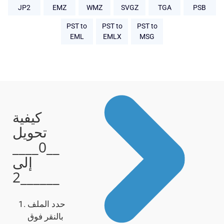
JP2
EMZ
WMZ
SVGZ
TGA
PSB
PST to
PST to
PST to
EML
EMLX
MSG
كيفية
تحويل
__0____
إلى
__2____
حدد الملف
بالنقر فوق