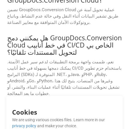
GroupDocs.Conversion Cloud؟
تضمن GroupDocs.Conversion Cloud عملية تحويل آمنة عن
طريق تشفير البيانات أثناء النقل وفي حالة عدم النشاط، وباتباع
بروتوكولات الأمان المتوافقة مع معايير الصناعة.
هل يمكنني دمج GroupDocs.Conversion
Cloud في خط أنابيب CI/CD الخاص بي
لتحويل المستندات تلقائيًا؟
نعم، صُممت واجهة برمجة التطبيقات لدعم سير عمل الأتمتة.
يمكنك دمجها بسهولة في خط أنابيب CI/CD باستخدام حزم تطوير
البرامج (SDKs) المتوفرة لـ .NET، وJava، وPHP، وRuby،
وAndroid، وGo، وPython، وغيرها من المنصات. يتيح لك هذا
تشغيل تحويلات المستندات تلقائيًا أثناء عمليات البناء، والنشر، أو
خطوات ما بعد المعالجة.
هل يمكنني أتمتة التحويلات المجمعة من
Cookies
PST إلى WMZ باستخدام واجهات برمجة
We are using various cookies files. Learn more in our
تطبيقات GroupDocs.Conversion
privacy policy
and make your choice.