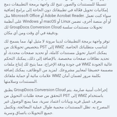
تنسيقًا للمستندات والصور، تتيح لك واجهة برمجة التطبيقات دمج
إمكانيات تحويل فعّالة في تطبيقاتك دون الحاجة إلى برامج إضافية
مثل Microsoft Office أو Adobe Acrobat Reader. سواء كنت تعمل
على أنظمة Windows أو macOS أو Linux أو أي منصة أخرى، تضمن
لك GroupDocs.Conversion Cloud تحويلات مستندات سلسة
ودقيقة في أي وقت ومن أي مكان.
توفر واجهة برمجة التطبيقات لدينا مرونة لا مثيل لها، مما يسمح لك
بتخصيص تحويلاتك من PST إلى WMZ لتناسب متطلباتك الخاصة.
يمكنك اختيار تحويل مستندات كاملة، أو تحديد صفحات محددة، أو
تحديد نطاقات صفحات مخصصة. بالإضافة إلى ذلك، يمكنك التحكم
في جودة ودقة الإخراج، مما يتيح لك إنتاج ملفات WMZ عالية الجودة
مصممة خصيصًا لمعايير مشروعك. لمزيد من الوظائف، يمكنك إضافة
علامات مائية أو حماية ملفاتك WMZ بكلمة مرور لضمان أمان
المستندات وسلامتها.
يطبق GroupDocs.Conversion Cloud إجراءات أمنية صارمة. يتم
التحقق من صحة طلبات التحويل من PST إلى WMZ باستخدام
معرف عميل فريد وبيانات اعتماد سرية، مما يمنع الوصول غير
المصرح به. تظل المستندات محمية طوال عملية المعالجة، وتكتمل
جميع التحويلات باتساق وسرية.