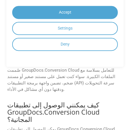
Cloud؟
تتيح جميع واجهات برمجة تطبيقات GroupDocs.Conversion
Accept
Cloud معالجة دفعات وتحويل ملفات فردية PST إلى WMZ في
استدعاء واحد. هذه الميزة مفيدة جدًا للشركات التي تعمل بأحمال
Settings
عمل ضخمة للمستندات.
كيف يتعامل GroupDocs.Conversion
Deny
Cloud مع الملفات كبيرة الحجم PST في
.NET أثناء التحويل؟
صُممت GroupDocs.Conversion Cloud للتعامل بسلاسة مع
الملفات الكبيرة. سواء كنت تعمل على مستند صغير أو مستند
ضخم، تضمن واجهة برمجة التطبيقات (API) سرعة التحويلات
ودقتها دون أي مشاكل في الأداء.
كيف يمكنني الوصول إلى تطبيقات
GroupDocs.Conversion Cloud
المجانية؟
يمكن الوصول إلى تطبيقات GroupDocs.Conversion Cloud