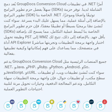
يُعد دمج GroupDocs.Conversion Cloud في تطبيقات .NET أمرًا
سهلاً بفضل حزم تطوير البرامج (SDKs) الشاملة لدينا. توفر حزمة
تطوير البرامج (SDK) الخاصة بنا .NET توثيقًا واضحًا وموجزًا،
بالإضافة إلى أمثلة عملية، مما يسهل عليك البدء بسرعة. سواء كنت
تُنشئ نصًا برمجيًا بسيطًا أو تطبيقًا معقدًا، فإن حزم تطوير البرامج
(SDKs) الخاصة بنا تُبسط عملية التكامل، مما يسمح لك بإضافة
وظيفة تحويل PST إلى WMZ بأقل جهد. بالإضافة إلى ذلك، تتيح لك
أداة API Explorer اختبار واجهة برمجة التطبيقات وتجربتها مباشرةً
في متصفحك، مما يساعدك على فهم إمكانياتها وكيفية تطبيقها
بفعالية.
يدعم GroupDocs.Conversion Cloud جميع المنصات الرئيسية مثل
.NET، وJava، وPHP، وRuby، وPython، وAndroid، وGo،
وJavaScript، وcURL. سواء كنت تُنشئ تطبيقات ويب، أو تطبيقات
سطح مكتب، أو تطبيقات جوال، فإن واجهة برمجة التطبيقات سهلة
التكامل، وتدعم المعالجة الدفعية، وخيارات تحويل مرنة لتلبية
احتياجات التطوير العملية.