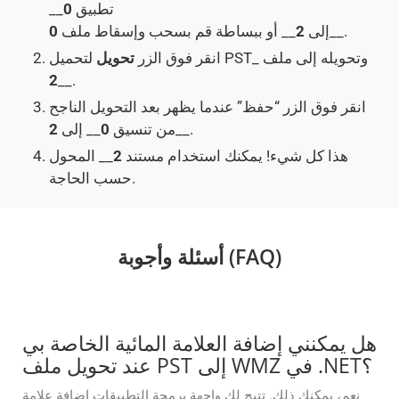
تطبيق
0
__
__.
إلى
2
__ أو ببساطة قم بسحب وإسقاط ملف
0
لتحميل PST_ وتحويله إلى ملف
انقر فوق الزر
تحويل
2
__.
انقر فوق الزر “حفظ” عندما يظهر بعد التحويل الناجح
__.
من تنسيق
0
__ إلى
2
هذا كل شيء! يمكنك استخدام مستند
2
__ المحول
حسب الحاجة.
أسئلة وأجوبة (FAQ)
هل يمكنني إضافة العلامة المائية الخاصة بي
عند تحويل ملف PST إلى WMZ في .NET؟
نعم، يمكنك ذلك. تتيح لك واجهة برمجة التطبيقات إضافة علامة