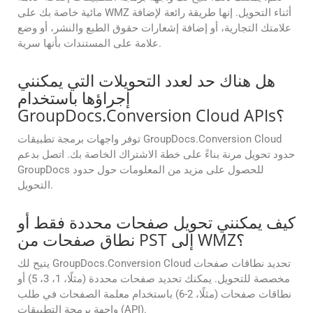
مائية خاصة بك على WMZ أثناء التحويل. إنها طريقة رائعة لإضافة
علامتك التجارية، أو إضافة إشعارات حقوق الطبع والنشر، أو وضع
علامة على المستندات بأنها سرية.
هل هناك حد لعدد التحويلات التي يمكنني
إجراؤها باستخدام
GroupDocs.Conversion Cloud APIs؟
توفر واجهات برمجة تطبيقات GroupDocs.Conversion Cloud
حدود تحويل مرنة بناءً على خطة الاشتراك الخاصة بك. اتصل بدعم
GroupDocs للحصول على مزيد من المعلومات حول حدود
التحويل.
كيف يمكنني تحويل صفحات محددة فقط أو
نطاق صفحات من PST إلى WMZ؟
يتيح لك GroupDocs.Conversion Cloud تحديد نطاقات صفحات
مخصصة للتحويل. يمكنك تحديد صفحات محددة (مثلًا، 1، 3، 5) أو
نطاقات صفحات (مثلًا، 2-6) باستخدام معلمة الصفحات في طلب
واجهة برمجة التطبيقات (API).