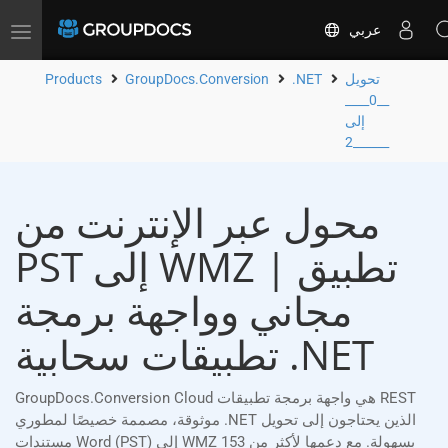
عربي
Toggle
navigation
تحويل
.NET
GroupDocs.Conversion
Products
__0____
إلى
__2____
محول عبر الإنترنت من
PST إلى WMZ | تطبيق
مجاني وواجهة برمجة
تطبيقات سحابية .NET
GroupDocs.Conversion Cloud هي واجهة برمجة تطبيقات REST
موثوقة، مصممة خصيصًا لمطوري .NET الذين يحتاجون إلى تحويل
مستندات Word (PST) إلى WMZ بسهولة. مع دعمها لأكثر من 153