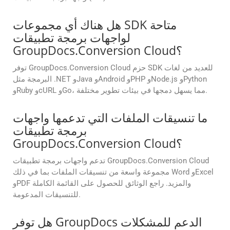
هل هناك أي مجموعات SDK متاحة
لواجهات برمجة تطبيقات
GroupDocs.Conversion Cloud؟
توفر GroupDocs.Conversion Cloud حزم SDK للعديد من لغات
البرمجة مثل .NET وJava وAndroid وPHP وNode.js وPython
وRuby وcURL وGo، مما يسهل دمجها في بيئات تطوير مختلفة.
ما تنسيقات الملفات التي تدعمها واجهات
برمجة تطبيقات
GroupDocs.Conversion Cloud؟
تدعم واجهات برمجة تطبيقات GroupDocs.Conversion Cloud
مجموعة واسعة من تنسيقات الملفات بما في ذلك Word وExcel
وPDF والمزيد. راجع الوثائق للحصول على القائمة الكاملة
للتنسيقات المدعومة.
هل توفر GroupDocs الدعم للمشكلات