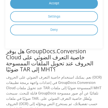
هل يمكنني تخصيص تنسيقات الإخراج (على
Accept
سبيل المثال، ضبط جودة الصورة، أو ضغط
PDF، أو نطاقات الصفحات)؟
Settings
نعم، توفر واجهات برمجة التطبيقات خيارات تخصيص متقدمة،
مثل ضبط جودة الصورة لملفات PDF، وتحديد نطاقات الصفحات
Deny
للتحويل، وضبط مستويات الضغط. راجع الوثائق للحصول على
التفاصيل.
هل يوفر GroupDocs.Conversion
Cloud خاصية التعرف الضوئي على
الحروف عند تحويل الملفات الممسوحة
ضوئيًا TAR إلى MHT؟
نعم. يمكنك استخدام خاصية التعرف الضوئي على الحروف (OCR)
في إعدادات واجهة برمجة تطبيقات GroupDocs.Conversion
Cloud عند تحويل ملفات TAR الممسوحة ضوئيًا إلى ملفات MHT
قابلة للبحث. سيبحث GroupDocs تلقائيًا عن أي صور ممسوحة
ضوئيًا في ملفات TAR، ويُفعّل خاصية التعرف الضوئي على
الحروف (OCR) حسب تفضيلاتك، ثم يستخرج النص ويحوّله إلى