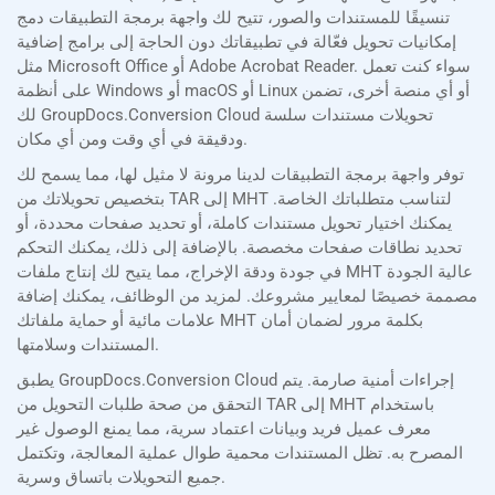
تنسيقًا للمستندات والصور، تتيح لك واجهة برمجة التطبيقات دمج
إمكانيات تحويل فعّالة في تطبيقاتك دون الحاجة إلى برامج إضافية
مثل Microsoft Office أو Adobe Acrobat Reader. سواء كنت تعمل
على أنظمة Windows أو macOS أو Linux أو أي منصة أخرى، تضمن
لك GroupDocs.Conversion Cloud تحويلات مستندات سلسة
ودقيقة في أي وقت ومن أي مكان.
توفر واجهة برمجة التطبيقات لدينا مرونة لا مثيل لها، مما يسمح لك
بتخصيص تحويلاتك من TAR إلى MHT لتناسب متطلباتك الخاصة.
يمكنك اختيار تحويل مستندات كاملة، أو تحديد صفحات محددة، أو
تحديد نطاقات صفحات مخصصة. بالإضافة إلى ذلك، يمكنك التحكم
في جودة ودقة الإخراج، مما يتيح لك إنتاج ملفات MHT عالية الجودة
مصممة خصيصًا لمعايير مشروعك. لمزيد من الوظائف، يمكنك إضافة
علامات مائية أو حماية ملفاتك MHT بكلمة مرور لضمان أمان
المستندات وسلامتها.
يطبق GroupDocs.Conversion Cloud إجراءات أمنية صارمة. يتم
التحقق من صحة طلبات التحويل من TAR إلى MHT باستخدام
معرف عميل فريد وبيانات اعتماد سرية، مما يمنع الوصول غير
المصرح به. تظل المستندات محمية طوال عملية المعالجة، وتكتمل
جميع التحويلات باتساق وسرية.