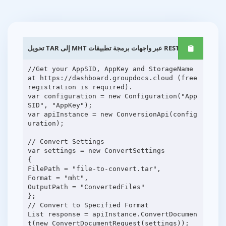
تحويل TAR إلى MHT عبر واجهات برمجة تطبيقات REST .NET
//Get your AppSID, AppKey and StorageName
at https://dashboard.groupdocs.cloud (free
registration is required).
var configuration = new Configuration("App
SID", "AppKey");
var apiInstance = new ConversionApi(config
uration);
// Convert Settings
var settings = new ConvertSettings
{
FilePath = "file-to-convert.tar",
Format = "mht",
OutputPath = "ConvertedFiles"
};
// Convert to Specified Format
List response = apiInstance.ConvertDocumen