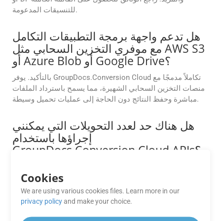
للتنسيقات المدعومة.
هل تدعم واجهة برمجة التطبيقات التكامل
مع موفري التخزين السحابي مثل AWS S3
أو Azure Blob أو Google Drive؟
بالتأكيد. يوفر GroupDocs.Conversion Cloud تكاملاً مدمجًا مع
منصات التخزين السحابي الشهيرة، مما يسمح باسترداد الملفات
مباشرة وحفظ النتائج دون الحاجة إلى عمليات تحميل وسيطة.
هل هناك حد لعدد التحويلات التي يمكنني
إجراؤها باستخدام
GroupDocs.Conversion Cloud APIs؟
توفر واجهات برمجة تطبيقات GroupDocs.Conversion Cloud
Cookies
حدود تحويل مرنة بناءً على خطة الاشتراك الخاصة بك. اتصل بدعم
GroupDocs للحصول على مزيد من المعلومات حول حدود
We are using various cookies files. Learn more in our
التحويل.
privacy policy
and make your choice.