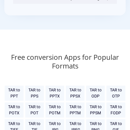
Free conversion Apps for Popular
Formats
TAR to
TAR to
TAR to
TAR to
TAR to
TAR to
PPT
PPS
PPTX
PPSX
ODP
OTP
TAR to
TAR to
TAR to
TAR to
TAR to
TAR to
POTX
POT
POTM
PPTM
PPSM
FODP
TAR to
TAR to
TAR to
TAR to
TAR to
TAR to
TIFF
TIF
JPG
JPEG
PNG
GIF