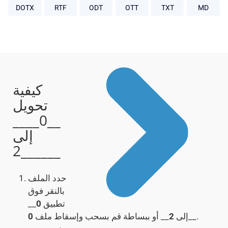
DOTX
RTF
ODT
OTT
TXT
MD
كيفية
تحويل
__0____
إلى
__2____
حدد الملف
بالنقر فوق
تطبيق
0
__
__.
إلى
2
__ أو ببساطة قم بسحب وإسقاط ملف
0