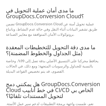
ما مدى أمان عملية التحويل في
GroupDocs.Conversion Cloud؟
تضمن GroupDocs.Conversion Cloud عملية تحويل آمنة عن
طريق تشفير البيانات أثناء النقل وفي حالة عدم النشاط، وباتباع
بروتوكولات الأمان المتوافقة مع معايير الصناعة.
ما مدى دقة التحويل للتخطيطات المعقدة
(مثل الجداول والخطوط المضمنة)؟
يحافظ محركنا على التنسيق الأصلي بدقة تصل إلى 99%، وخاصة
بالنسبة للجداول والرسومات المتجهة؛ ومع ذلك، في الحالات
القصوى، قد يتم تخصيص القواعد البديلة.
هل يمكنني دمج GroupDocs.Conversion
Cloud في خط أنابيب CI/CD الخاص بي
لتحويل المستندات تلقائيًا؟
نعم، صُممت واجهة برمجة التطبيقات لدعم سير عمل الأتمتة.