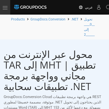
عربي
Toggle
navigation
تحويل
.NET
GroupDocs.Conversion
Products
__0____
إلى
__2____
محول عبر الإنترنت من
TAR إلى MHT | تطبيق
مجاني وواجهة برمجة
تطبيقات سحابية .NET
GroupDocs.Conversion Cloud هي واجهة برمجة تطبيقات REST
موثوقة، مصممة خصيصًا لمطوري .NET الذين يحتاجون إلى تحويل
مستندات Word (TAR) إلى MHT بسهولة. مع دعمها لأكثر من 153