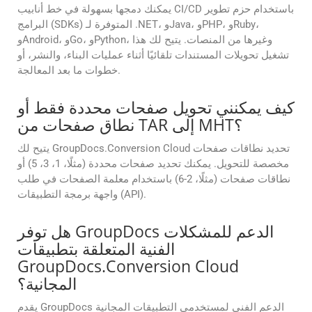
يمكنك دمجها بسهولة في خط أنابيب CI/CD باستخدام حزم تطوير
البرامج (SDKs) المتوفرة لـ .NET، وJava، وPHP، وRuby،
وAndroid، وGo، وPython، وغيرها من المنصات. يتيح لك هذا
تشغيل تحويلات المستندات تلقائيًا أثناء عمليات البناء، والنشر، أو
خطوات ما بعد المعالجة.
كيف يمكنني تحويل صفحات محددة فقط أو
نطاق صفحات من TAR إلى MHT؟
يتيح لك GroupDocs.Conversion Cloud تحديد نطاقات صفحات
مخصصة للتحويل. يمكنك تحديد صفحات محددة (مثلًا، 1، 3، 5) أو
نطاقات صفحات (مثلًا، 2-6) باستخدام معلمة الصفحات في طلب
واجهة برمجة التطبيقات (API).
هل توفر GroupDocs الدعم للمشكلات
الفنية المتعلقة بتطبيقات
GroupDocs.Conversion Cloud
المجانية؟
يقدم GroupDocs الدعم الفني لمستخدمي التطبيقات المجانية