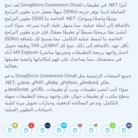
يُعد دمج GroupDocs.Conversion Cloud في تطبيقات .NET أمرًا
سهلاً بفضل حزم تطوير البرامج (SDKs) الشاملة لدينا. توفر حزمة
تطوير البرامج (SDK) الخاصة بنا .NET توثيقًا واضحًا وموجزًا،
بالإضافة إلى أمثلة عملية، مما يسهل عليك البدء بسرعة. سواء كنت
تُنشئ نصًا برمجيًا بسيطًا أو تطبيقًا معقدًا، فإن حزم تطوير البرامج
(SDKs) الخاصة بنا تُبسط عملية التكامل، مما يسمح لك بإضافة
وظيفة تحويل TAR إلى MHT بأقل جهد. بالإضافة إلى ذلك، تتيح لك
أداة API Explorer اختبار واجهة برمجة التطبيقات وتجربتها مباشرةً
في متصفحك، مما يساعدك على فهم إمكانياتها وكيفية تطبيقها
بفعالية.
يدعم GroupDocs.Conversion Cloud جميع المنصات الرئيسية مثل
.NET، وJava، وPHP، وRuby، وPython، وAndroid، وGo،
وJavaScript، وcURL. سواء كنت تُنشئ تطبيقات ويب، أو تطبيقات
سطح مكتب، أو تطبيقات جوال، فإن واجهة برمجة التطبيقات سهلة
التكامل، وتدعم المعالجة الدفعية، وخيارات تحويل مرنة لتلبية
احتياجات التطوير العملية.