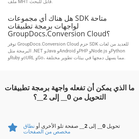
ملف MHT قابل للبحث.
هل هناك أي مجموعات SDK متاحة
لواجهات برمجة تطبيقات
GroupDocs.Conversion Cloud؟
توفر GroupDocs.Conversion Cloud حزم SDK للعديد من لغات
البرمجة مثل .NET وJava وAndroid وPHP وNode.js وPython
وRuby وcURL وGo، مما يسهل دمجها في بيئات تطوير مختلفة.
ما الذي يمكن أن تفعله واجهة برمجة تطبيقات
التحويل من
0
__ إلى
2
__؟
تحويل
0
__ إلى
2
__ صفحة تلو الأخرى أو
نطاق
مخصص من الصفحات