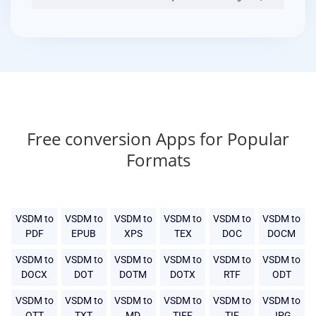
Free conversion Apps for Popular
Formats
VSDM to
VSDM to
VSDM to
VSDM to
VSDM to
VSDM to
PDF
EPUB
XPS
TEX
DOC
DOCM
VSDM to
VSDM to
VSDM to
VSDM to
VSDM to
VSDM to
DOCX
DOT
DOTM
DOTX
RTF
ODT
VSDM to
VSDM to
VSDM to
VSDM to
VSDM to
VSDM to
OTT
TXT
MD
TIFF
TIF
JPG