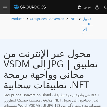
عربي
Toggle
navigation
تحويل
.NET
GroupDocs.Conversion
Products
__0____
إلى
__2____
محول عبر الإنترنت من
VSDM إلى JPG | تطبيق
مجاني وواجهة برمجة
تطبيقات سحابية .NET
GroupDocs.Conversion Cloud هي واجهة برمجة تطبيقات REST
موثوقة، مصممة خصيصًا لمطوري .NET الذين يحتاجون إلى تحويل
مستندات Word (VSDM) إلى JPG بسهولة. مع دعمها لأكثر من 153