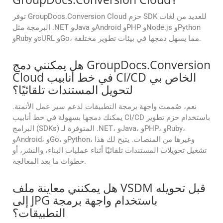
توفر GroupDocs.Conversion Cloud حزم SDK للعديد من لغات
البرمجة مثل .NET وJava وAndroid وPHP وNode.js وPython
وRuby وcURL وGo، مما يسهل دمجها في بيئات تطوير مختلفة.
هل يمكنني دمج GroupDocs.Conversion
Cloud في خط أنابيب CI/CD الخاص بي
لتحويل المستندات تلقائيًا؟
نعم، صُممت واجهة برمجة التطبيقات لدعم سير عمل الأتمتة.
يمكنك دمجها بسهولة في خط أنابيب CI/CD باستخدام حزم تطوير
البرامج (SDKs) المتوفرة لـ .NET، وJava، وPHP، وRuby،
وAndroid، وGo، وPython، وغيرها من المنصات. يتيح لك هذا
تشغيل تحويلات المستندات تلقائيًا أثناء عمليات البناء، والنشر، أو
خطوات ما بعد المعالجة.
هل يمكنني معاينة ملف VSDM قبل تحويله
إلى JPG باستخدام واجهة برمجة
التطبيقات؟