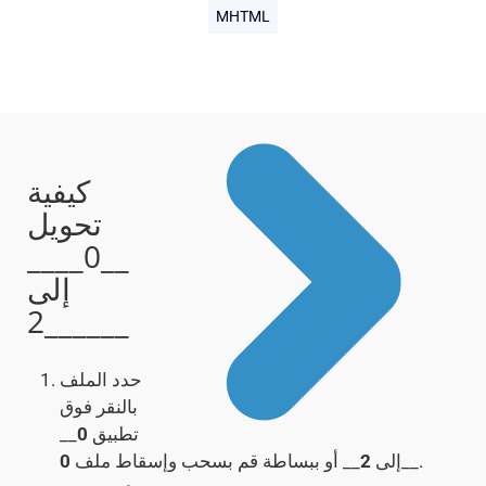
MHTML
كيفية
تحويل
__0____
إلى
__2____
حدد الملف
بالنقر فوق
تطبيق
0
__
__.
إلى
2
__ أو ببساطة قم بسحب وإسقاط ملف
0