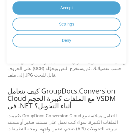
هل يوفر GroupDocs.Conversion
Accept
Cloud خاصية التعرف الضوئي على
الحروف عند تحويل الملفات الممسوحة
ضوئيًا VSDM إلى JPG؟
Settings
نعم. يمكنك استخدام خاصية التعرف الضوئي على الحروف (OCR)
Deny
في إعدادات واجهة برمجة تطبيقات GroupDocs.Conversion
Cloud عند تحويل ملفات VSDM الممسوحة ضوئيًا إلى ملفات
JPG قابلة للبحث. سيبحث GroupDocs تلقائيًا عن أي صور
ممسوحة ضوئيًا في ملفات VSDM، ويُفعّل خاصية التعرف الضوئي
على الحروف (OCR) حسب تفضيلاتك، ثم يستخرج النص ويحوّله
إلى ملف JPG قابل للبحث.
كيف يتعامل GroupDocs.Conversion
Cloud مع الملفات كبيرة الحجم VSDM
في .NET أثناء التحويل؟
صُممت GroupDocs.Conversion Cloud للتعامل بسلاسة مع
الملفات الكبيرة. سواء كنت تعمل على مستند صغير أو مستند
ضخم، تضمن واجهة برمجة التطبيقات (API) سرعة التحويلات