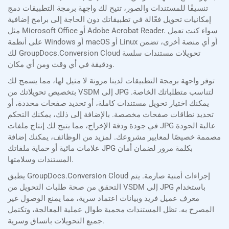
تنسيقًا للمستندات والصور، تتيح لك واجهة برمجة التطبيقات دمج
إمكانيات تحويل فعّالة في تطبيقاتك دون الحاجة إلى برامج إضافية
مثل Microsoft Office أو Adobe Acrobat Reader. سواء كنت تعمل
على أنظمة Windows أو macOS أو Linux أو أي منصة أخرى، تضمن
لك GroupDocs.Conversion Cloud تحويلات مستندات سلسة
ودقيقة في أي وقت ومن أي مكان.
توفر واجهة برمجة التطبيقات لدينا مرونة لا مثيل لها، مما يسمح لك
بتخصيص تحويلاتك من VSDM إلى JPG لتناسب متطلباتك الخاصة.
يمكنك اختيار تحويل مستندات كاملة، أو تحديد صفحات محددة، أو
تحديد نطاقات صفحات مخصصة. بالإضافة إلى ذلك، يمكنك التحكم
في جودة ودقة الإخراج، مما يتيح لك إنتاج ملفات JPG عالية الجودة
مصممة خصيصًا لمعايير مشروعك. لمزيد من الوظائف، يمكنك إضافة
علامات مائية أو حماية ملفاتك JPG بكلمة مرور لضمان أمان
المستندات وسلامتها.
يطبق GroupDocs.Conversion Cloud إجراءات أمنية صارمة. يتم
التحقق من صحة طلبات التحويل من VSDM إلى JPG باستخدام
معرف عميل فريد وبيانات اعتماد سرية، مما يمنع الوصول غير
المصرح به. تظل المستندات محمية طوال عملية المعالجة، وتكتمل
جميع التحويلات باتساق وسرية.