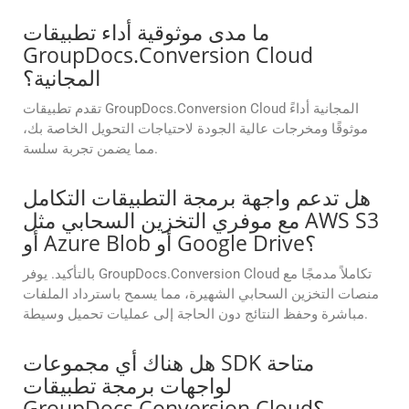
ما مدى موثوقية أداء تطبيقات
GroupDocs.Conversion Cloud
المجانية؟
تقدم تطبيقات GroupDocs.Conversion Cloud المجانية أداءً
موثوقًا ومخرجات عالية الجودة لاحتياجات التحويل الخاصة بك،
مما يضمن تجربة سلسة.
هل تدعم واجهة برمجة التطبيقات التكامل
مع موفري التخزين السحابي مثل AWS S3
أو Azure Blob أو Google Drive؟
بالتأكيد. يوفر GroupDocs.Conversion Cloud تكاملاً مدمجًا مع
منصات التخزين السحابي الشهيرة، مما يسمح باسترداد الملفات
مباشرة وحفظ النتائج دون الحاجة إلى عمليات تحميل وسيطة.
هل هناك أي مجموعات SDK متاحة
لواجهات برمجة تطبيقات
GroupDocs.Conversion Cloud؟