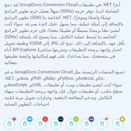
يُعد دمج GroupDocs.Conversion Cloud في تطبيقات .NET أمرًا
سهلاً بفضل حزم تطوير البرامج (SDKs) الشاملة لدينا. توفر حزمة
تطوير البرامج (SDK) الخاصة بنا .NET توثيقًا واضحًا وموجزًا،
بالإضافة إلى أمثلة عملية، مما يسهل عليك البدء بسرعة. سواء كنت
تُنشئ نصًا برمجيًا بسيطًا أو تطبيقًا معقدًا، فإن حزم تطوير البرامج
(SDKs) الخاصة بنا تُبسط عملية التكامل، مما يسمح لك بإضافة
وظيفة تحويل VSDM إلى JPG بأقل جهد. بالإضافة إلى ذلك، تتيح لك
أداة API Explorer اختبار واجهة برمجة التطبيقات وتجربتها مباشرةً
في متصفحك، مما يساعدك على فهم إمكانياتها وكيفية تطبيقها
بفعالية.
يدعم GroupDocs.Conversion Cloud جميع المنصات الرئيسية مثل
.NET، وJava، وPHP، وRuby، وPython، وAndroid، وGo،
وJavaScript، وcURL. سواء كنت تُنشئ تطبيقات ويب، أو تطبيقات
سطح مكتب، أو تطبيقات جوال، فإن واجهة برمجة التطبيقات سهلة
التكامل، وتدعم المعالجة الدفعية، وخيارات تحويل مرنة لتلبية
احتياجات التطوير العملية.