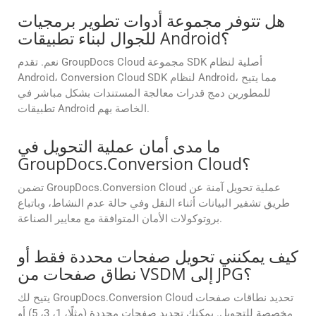
هل تتوفر مجموعة أدوات تطوير برمجيات
للجوال لبناء تطبيقات Android؟
نعم. تقدم GroupDocs Cloud مجموعة SDK أصلية لنظام
Android، Conversion Cloud SDK لنظام Android، مما يتيح
للمطورين دمج قدرات معالجة المستندات بشكل مباشر في
تطبيقات Android الخاصة بهم.
ما مدى أمان عملية التحويل في
GroupDocs.Conversion Cloud؟
تضمن GroupDocs.Conversion Cloud عملية تحويل آمنة عن
طريق تشفير البيانات أثناء النقل وفي حالة عدم النشاط، وباتباع
بروتوكولات الأمان المتوافقة مع معايير الصناعة.
كيف يمكنني تحويل صفحات محددة فقط أو
نطاق صفحات من VSDM إلى JPG؟
يتيح لك GroupDocs.Conversion Cloud تحديد نطاقات صفحات
مخصصة للتحويل. يمكنك تحديد صفحات محددة (مثلًا، 1، 3، 5) أو