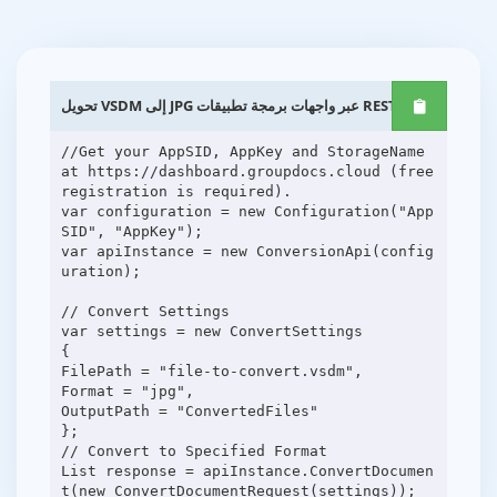
تحويل VSDM إلى JPG عبر واجهات برمجة تطبيقات REST .NET
//Get your AppSID, AppKey and StorageName
at https://dashboard.groupdocs.cloud (free
registration is required).
var configuration = new Configuration("App
SID", "AppKey");
var apiInstance = new ConversionApi(config
uration);
// Convert Settings
var settings = new ConvertSettings
{
FilePath = "file-to-convert.vsdm",
Format = "jpg",
OutputPath = "ConvertedFiles"
};
// Convert to Specified Format
List response = apiInstance.ConvertDocumen