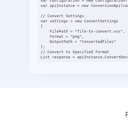
var configuration = new Configuration(
var apiInstance = new ConversionApi(con
// Convert Settings

var settings = new ConvertSettings

{

    FilePath = "file-to-convert.vss",

    Format = "png",

    OutputPath = "ConvertedFiles"

};

// Convert to Specified Format
