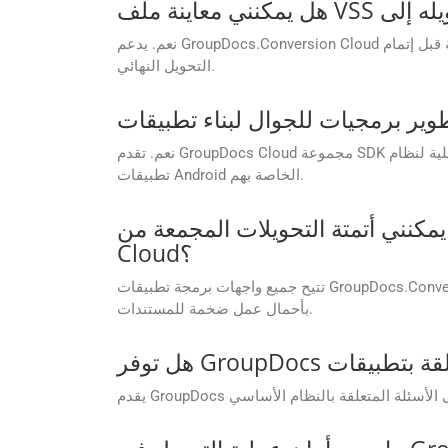
نعم. يدعم GroupDocs.Conversion Cloud ميزة معاينة المستندات قبل التحويل. هذا يساعد على ضمان دقة التخطيط، والتحقق من التنسيق، واتخاذ قرارات مدروسة قبل إتمام
التحويل النهائي.
نعم. تقدم GroupDocs Cloud مجموعة SDK أصلية لنظام Android، Conversion Cloud SDK لنظام Android، مما يتيح للمطورين دمج قدرات معالجة المستندات بشكل مباشر في
تطبيقات Android الخاصة بهم.
 أتمتة التحويلات المجمعة من VSS إلى PNG باستخدام واجهات برمجة تطبيقات GroupDocs.Conversion
Cloud؟
تتيح جميع واجهات برمجة تطبيقات GroupDocs.Conversion Cloud معالجة دفعات وتحويل ملفات فردية VSS إلى PNG في استدعاء واحد. هذه الميزة مفيدة جدًا للشركات التي تعمل
بأحمال عمل ضخمة للمستندات.