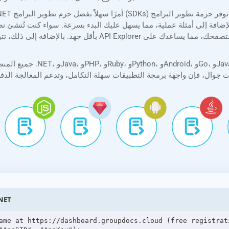
افة إلى أمثلة عملية، مما يسهل عليك البدء بسرعة. سواء كنت تُنشئ نصًا برمجيًا بسيطًا أو تطبيقًا 
تحويل VSS إلى PNG 
ame at https://dashboard.groupdocs.cloud (free registrati