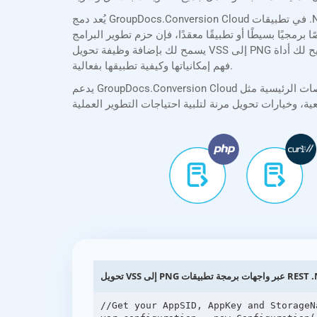
يُعد دمج GroupDocs.Conversion Cloud في تطبيقات .NET أمرًا سهلاً بفضل حزم تطوير البرامج (SDKs) الشاملة لدينا. توفر حزمة تطوير البرامج (SDK) الخاصة بنا .NET توثيقًا واضحًا
معقدًا، فإن حزم تطوير البرامج (SDKs) الخاصة بنا تُبسط عملية التكامل، مما
يسمح لك بإضافة وظيفة تحويل VSS إلى PNG بأقل جهد. بالإضافة إلى ذلك، تتيح لك أداة API Explorer اختبار واجهة برمجة التطبيقات وتجربتها مباشرةً في متصفحك، مما يساعدك على
فهم إمكانياتها وكيفية تطبيقها بفعالية.
يدعم GroupDocs.Conversion Cloud جميع المنصات الرئيسية مثل .NET، وJava، وPHP، وRuby، وPython، وAndroid، وGo، وJavaScript، وcURL. سواء كنت تُنشئ تطبيقات ويب، أو
عبر واجهات برمجة تطبيقات REST .NET
//Get your AppSID, AppKey and StorageN