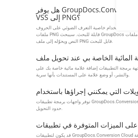
هل يوفر GroupDocs.Conversion Cloud خاصية التعرف الضوئي على الحروف عند تحويل الملفات الممسوحة ضوئيًا
VSS إلى PNG؟
 استخدام خاصية التعرف الضوئي على الحروف (OCR) في إعدادات واجهة برمجة تطبيقات GroupDocs.Conversion Cloud عند تحويل ملفات VSS الممسوحة ضوئيًا إلى
ملفات PNG قابلة للبحث. سيبحث GroupDocs تلقائيًا عن أي صور ممسوحة ضوئيًا في ملفات VSS، ويُفعّل خاصية التعرف الضوئي على الحروف (OCR) حسب تفضيلاتك، ثم يستخرج
النص ويحوّله إلى ملف PNG قابل للبحث.
ة مائية خاصة بك على PNG أثناء التحويل. إنها طريقة رائعة لإضافة علامتك التجارية، أو إضافة إشعارات حقوق الطبع
والنشر، أو وضع علامة على المستندات بأنها سرية.
توفر واجهات برمجة تطبيقات GroupDocs.Conversion Cloud حدود تحويل مرنة بناءً على خطة الاشتراك الخاصة بك. اتصل بدعم GroupDocs للحصول على مزيد من المعلومات حول
حدود التحويل.