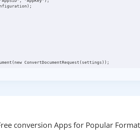
"AppSID", "AppKey");

figuration);

Free conversion Apps for Popular Format