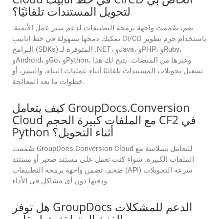
لتحويل المستندات تلقائيًا؟
نعم، صُممت واجهة برمجة التطبيقات لدعم سير عمل الأتمتة.
يمكنك دمجها بسهولة في خط أنابيب CI/CD باستخدام حزم تطوير
البرامج (SDKs) المتوفرة لـ .NET، وJava، وPHP، وRuby،
وAndroid، وGo، وPython، وغيرها من المنصات. يتيح لك هذا
تشغيل تحويلات المستندات تلقائيًا أثناء عمليات البناء، والنشر، أو
خطوات ما بعد المعالجة.
كيف يتعامل GroupDocs.Conversion
Cloud مع الملفات كبيرة الحجم CF2 في
Python أثناء التحويل؟
صُممت GroupDocs.Conversion Cloud للتعامل بسلاسة مع
الملفات الكبيرة. سواء كنت تعمل على مستند صغير أو مستند
ضخم، تضمن واجهة برمجة التطبيقات (API) سرعة التحويلات
ودقتها دون أي مشاكل في الأداء.
هل توفر GroupDocs الدعم للمشكلات