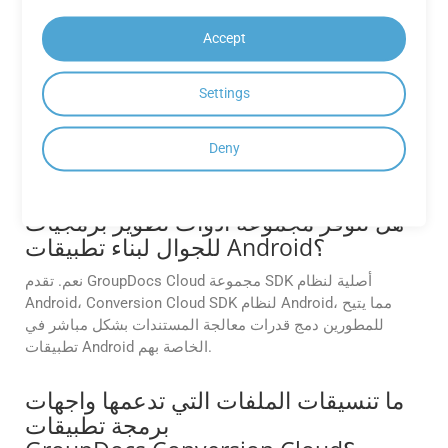
كيف يمكنني الوصول إلى تطبيقات
Accept
GroupDocs.Conversion Cloud
المجانية؟
Settings
يمكن الوصول إلى تطبيقات GroupDocs.Conversion Cloud
المجانية مباشرة من موقع GroupDocs أو من خلال تطبيقات
Deny
الويب أو الهاتف المحمول الخاصة بـ GroupDocs.
هل تتوفر مجموعة أدوات تطوير برمجيات
للجوال لبناء تطبيقات Android؟
نعم. تقدم GroupDocs Cloud مجموعة SDK أصلية لنظام
Android، Conversion Cloud SDK لنظام Android، مما يتيح
للمطورين دمج قدرات معالجة المستندات بشكل مباشر في
تطبيقات Android الخاصة بهم.
ما تنسيقات الملفات التي تدعمها واجهات
برمجة تطبيقات