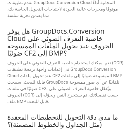
تقدم تطبيقات GroupDocs.Conversion Cloud المجانية أداءً
موثوقًا ومخرجات عالية الجودة لاحتياجات التحويل الخاصة بك،
مما يضمن تجربة سلسة.
هل يوفر GroupDocs.Conversion
Cloud خاصية التعرف الضوئي على
الحروف عند تحويل الملفات الممسوحة
ضوئيًا CF2 إلى BMP؟
نعم. يمكنك استخدام خاصية التعرف الضوئي على الحروف (OCR)
في إعدادات واجهة برمجة تطبيقات GroupDocs.Conversion
Cloud عند تحويل ملفات CF2 الممسوحة ضوئيًا إلى ملفات BMP
قابلة للبحث. سيبحث GroupDocs تلقائيًا عن أي صور ممسوحة
ضوئيًا في ملفات CF2، ويُفعّل خاصية التعرف الضوئي على
الحروف (OCR) حسب تفضيلاتك، ثم يستخرج النص ويحوّله إلى
ملف BMP قابل للبحث.
ما مدى دقة التحويل للتخطيطات المعقدة
(مثل الجداول والخطوط المضمنة)؟