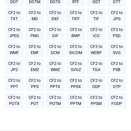
DOT
DOTM
DOTX
RTF
ODT
OTT
CF2 to
CF2 to
CF2 to
CF2 to
CF2 to
CF2 to
TXT
MD
DXF
TIFF
TIF
JPG
CF2 to
CF2 to
CF2 to
CF2 to
CF2 to
CF2 to
JPEG
PNG
GIF
BMP
ICO
PSD
CF2 to
CF2 to
CF2 to
CF2 to
CF2 to
CF2 to
WMF
EMF
DCM
DICOM
WEBP
SVG
CF2 to
CF2 to
CF2 to
CF2 to
CF2 to
CF2 to
JP2
EMZ
WMZ
SVGZ
TGA
PSB
CF2 to
CF2 to
CF2 to
CF2 to
CF2 to
CF2 to
PPT
PPS
PPTX
PPSX
ODP
OTP
CF2 to
CF2 to
CF2 to
CF2 to
CF2 to
CF2 to
POTX
POT
POTM
PPTM
PPSM
FODP