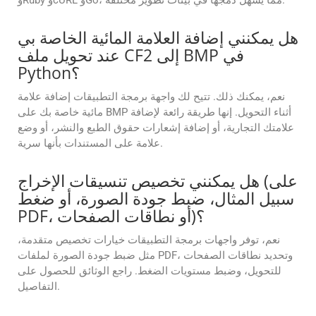
وRuby وcURL وGo، مما يسهل دمجها في بيئات تطوير مختلفة.
هل يمكنني إضافة العلامة المائية الخاصة بي
عند تحويل ملف CF2 إلى BMP في
Python؟
نعم، يمكنك ذلك. تتيح لك واجهة برمجة التطبيقات إضافة علامة
مائية خاصة بك على BMP أثناء التحويل. إنها طريقة رائعة لإضافة
علامتك التجارية، أو إضافة إشعارات حقوق الطبع والنشر، أو وضع
علامة على المستندات بأنها سرية.
هل يمكنني تخصيص تنسيقات الإخراج (على
سبيل المثال، ضبط جودة الصورة، أو ضغط
PDF، أو نطاقات الصفحات)؟
نعم، توفر واجهات برمجة التطبيقات خيارات تخصيص متقدمة،
مثل ضبط جودة الصورة لملفات PDF، وتحديد نطاقات الصفحات
للتحويل، وضبط مستويات الضغط. راجع الوثائق للحصول على
التفاصيل.