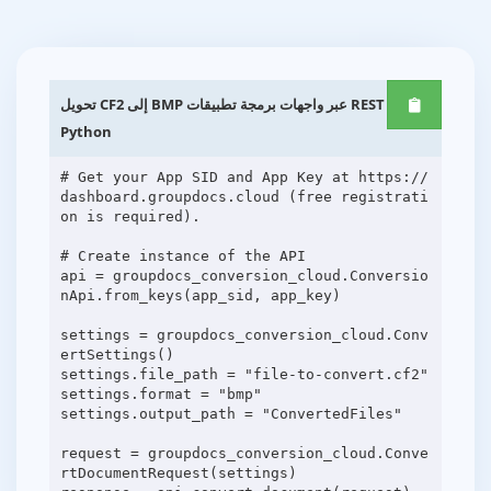
تحويل CF2 إلى BMP عبر واجهات برمجة تطبيقات REST
Python
# Get your App SID and App Key at https://
dashboard.groupdocs.cloud (free registrati
on is required).
# Create instance of the API
api = groupdocs_conversion_cloud.Conversio
nApi.from_keys(app_sid, app_key)
settings = groupdocs_conversion_cloud.Conv
ertSettings()
settings.file_path = "file-to-convert.cf2"
settings.format = "bmp"
settings.output_path = "ConvertedFiles"
request = groupdocs_conversion_cloud.Conve
rtDocumentRequest(settings)