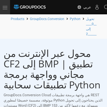
عربي
Toggle
navigation
تحويل
Python
GroupDocs.Conversion
Products
__0____
إلى
__2____
محول عبر الإنترنت من
CF2 إلى BMP | تطبيق
مجاني وواجهة برمجة
تطبيقات سحابية Python
GroupDocs.Conversion Cloud هي واجهة برمجة تطبيقات REST
موثوقة، مصممة خصيصًا لمطوري Python الذين يحتاجون إلى تحويل
مستندات Word (CF2) إلى BMP بسهولة. مع دعمها لأكثر من 153