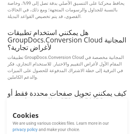
يحافظ محركنا على التنسيق الأصلي بدقة تصل إلى 99%، وخاصة
بالنسبة للجداول والرسومات المتجهة؛ ومع ذلك، في الحالات
القصوى، قد يتم تخصيص القواعد البديلة.
هل يمكنني استخدام تطبيقات
GroupDocs.Conversion Cloud المجانية
لأغراض تجارية؟
تطبيقات GroupDocs.Conversion Cloud المجانية مخصصة في
المقام الأول لأغراض التقييم والاختبار. للاستخدام التجاري، فكر
في الترقية إلى خطة الاشتراك المدفوعة للحصول على الميزات
والدعم الكاملين.
كيف يمكنني تحويل صفحات محددة فقط أو
نطاق صفحات من CF2 إلى BMP؟
يتيح لك GroupDocs.Conversion Cloud تحديد نطاقات صفحات
Cookies
مخصصة للتحويل. يمكنك تحديد صفحات محددة (مثلًا، 1، 3، 5) أو
We are using various cookies files. Learn more in our
نطاقات صفحات (مثلًا، 2-6) باستخدام معلمة الصفحات في طلب
privacy policy
and make your choice.
واجهة برمجة التطبيقات (API).