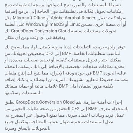
تنسيقًا للمستندات والصور، تتيح لك واجهة برمجة التطبيقات دمج
إمكانيات تحويل فعّالة في تطبيقاتك دون الحاجة إلى برامج إضافية
مثل Microsoft Office أو Adobe Acrobat Reader. سواء كنت تعمل
على أنظمة Windows أو macOS أو Linux أو أي منصة أخرى، تضمن
لك GroupDocs.Conversion Cloud تحويلات مستندات سلسة
ودقيقة في أي وقت ومن أي مكان.
توفر واجهة برمجة التطبيقات لدينا مرونة لا مثيل لها، مما يسمح لك
بتخصيص تحويلاتك من CF2 إلى BMP لتناسب متطلباتك الخاصة.
يمكنك اختيار تحويل مستندات كاملة، أو تحديد صفحات محددة، أو
تحديد نطاقات صفحات مخصصة. بالإضافة إلى ذلك، يمكنك التحكم
في جودة ودقة الإخراج، مما يتيح لك إنتاج ملفات BMP عالية الجودة
مصممة خصيصًا لمعايير مشروعك. لمزيد من الوظائف، يمكنك إضافة
علامات مائية أو حماية ملفاتك BMP بكلمة مرور لضمان أمان
المستندات وسلامتها.
يطبق GroupDocs.Conversion Cloud إجراءات أمنية صارمة. يتم
التحقق من صحة طلبات التحويل من CF2 إلى BMP باستخدام معرف
عميل فريد وبيانات اعتماد سرية، مما يمنع الوصول غير المصرح به.
تظل المستندات محمية طوال عملية المعالجة، وتكتمل جميع
التحويلات باتساق وسرية.