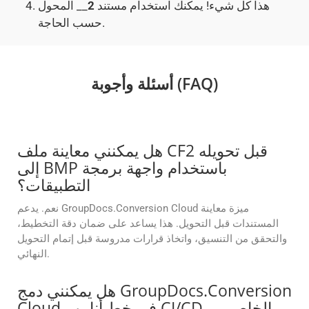
هذا كل شيء! يمكنك استخدام مستند
2
__ المحول
حسب الحاجة.
أسئلة وأجوبة (FAQ)
هل يمكنني معاينة ملف CF2 قبل تحويله
إلى BMP باستخدام واجهة برمجة
التطبيقات؟
نعم. يدعم GroupDocs.Conversion Cloud ميزة معاينة
المستندات قبل التحويل. هذا يساعد على ضمان دقة التخطيط،
والتحقق من التنسيق، واتخاذ قرارات مدروسة قبل إتمام التحويل
النهائي.
هل يمكنني دمج GroupDocs.Conversion
Cloud في خط أنابيب CI/CD الخاص بي