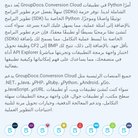
يُعد دمج GroupDocs.Conversion Cloud في تطبيقات Python أمرًا
سهلاً بفضل حزم تطوير البرامج (SDKs) الشاملة لدينا. توفر حزمة
تطوير البرامج (SDK) الخاصة بنا Python توثيقًا واضحًا وموجزًا،
بالإضافة إلى أمثلة عملية، مما يسهل عليك البدء بسرعة. سواء كنت
تُنشئ نصًا برمجيًا بسيطًا أو تطبيقًا معقدًا، فإن حزم تطوير البرامج
(SDKs) الخاصة بنا تُبسط عملية التكامل، مما يسمح لك بإضافة
وظيفة تحويل CF2 إلى BMP بأقل جهد. بالإضافة إلى ذلك، تتيح لك
أداة API Explorer اختبار واجهة برمجة التطبيقات وتجربتها مباشرةً
في متصفحك، مما يساعدك على فهم إمكانياتها وكيفية تطبيقها
بفعالية.
يدعم GroupDocs.Conversion Cloud جميع المنصات الرئيسية مثل
.NET، وJava، وPHP، وRuby، وPython، وAndroid، وGo،
وJavaScript، وcURL. سواء كنت تُنشئ تطبيقات ويب، أو تطبيقات
سطح مكتب، أو تطبيقات جوال، فإن واجهة برمجة التطبيقات سهلة
التكامل، وتدعم المعالجة الدفعية، وخيارات تحويل مرنة لتلبية
احتياجات التطوير العملية.