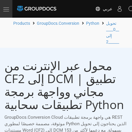
عربي
Toggle
navigation
تحويل
Python
GroupDocs.Conversion
Products
__0____
إلى
__2____
محول عبر الإنترنت من
CF2 إلى DCM | تطبيق
مجاني وواجهة برمجة
تطبيقات سحابية Python
GroupDocs.Conversion Cloud هي واجهة برمجة تطبيقات REST
موثوقة، مصممة خصيصًا لمطوري Python الذين يحتاجون إلى تحويل
مستندات Word (CF2) إلى DCM بسهولة. مع دعمها لأكثر من 153