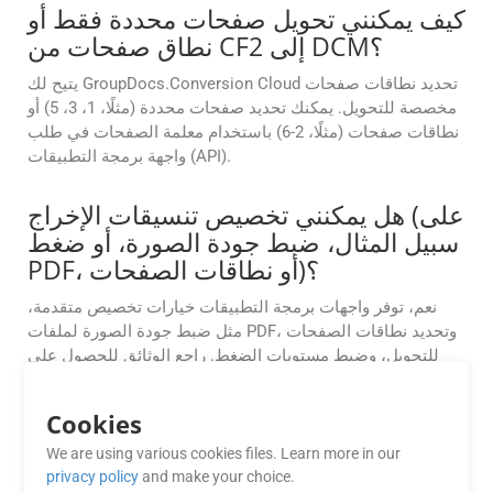
كيف يمكنني تحويل صفحات محددة فقط أو
نطاق صفحات من CF2 إلى DCM؟
يتيح لك GroupDocs.Conversion Cloud تحديد نطاقات صفحات
مخصصة للتحويل. يمكنك تحديد صفحات محددة (مثلًا، 1، 3، 5) أو
نطاقات صفحات (مثلًا، 2-6) باستخدام معلمة الصفحات في طلب
واجهة برمجة التطبيقات (API).
هل يمكنني تخصيص تنسيقات الإخراج (على
سبيل المثال، ضبط جودة الصورة، أو ضغط
PDF، أو نطاقات الصفحات)؟
نعم، توفر واجهات برمجة التطبيقات خيارات تخصيص متقدمة،
مثل ضبط جودة الصورة لملفات PDF، وتحديد نطاقات الصفحات
للتحويل، وضبط مستويات الضغط. راجع الوثائق للحصول على
التفاصيل.
Cookies
ما مدى موثوقية أداء تطبيقات
We are using various cookies files. Learn more in our
GroupDocs.Conversion Cloud
privacy policy
and make your choice.