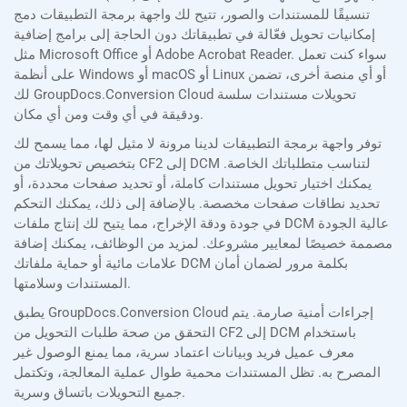
تنسيقًا للمستندات والصور، تتيح لك واجهة برمجة التطبيقات دمج
إمكانيات تحويل فعّالة في تطبيقاتك دون الحاجة إلى برامج إضافية
مثل Microsoft Office أو Adobe Acrobat Reader. سواء كنت تعمل
على أنظمة Windows أو macOS أو Linux أو أي منصة أخرى، تضمن
لك GroupDocs.Conversion Cloud تحويلات مستندات سلسة
ودقيقة في أي وقت ومن أي مكان.
توفر واجهة برمجة التطبيقات لدينا مرونة لا مثيل لها، مما يسمح لك
بتخصيص تحويلاتك من CF2 إلى DCM لتناسب متطلباتك الخاصة.
يمكنك اختيار تحويل مستندات كاملة، أو تحديد صفحات محددة، أو
تحديد نطاقات صفحات مخصصة. بالإضافة إلى ذلك، يمكنك التحكم
في جودة ودقة الإخراج، مما يتيح لك إنتاج ملفات DCM عالية الجودة
مصممة خصيصًا لمعايير مشروعك. لمزيد من الوظائف، يمكنك إضافة
علامات مائية أو حماية ملفاتك DCM بكلمة مرور لضمان أمان
المستندات وسلامتها.
يطبق GroupDocs.Conversion Cloud إجراءات أمنية صارمة. يتم
التحقق من صحة طلبات التحويل من CF2 إلى DCM باستخدام
معرف عميل فريد وبيانات اعتماد سرية، مما يمنع الوصول غير
المصرح به. تظل المستندات محمية طوال عملية المعالجة، وتكتمل
جميع التحويلات باتساق وسرية.