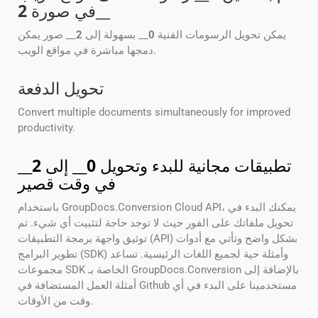
__
في صورة
2
يمكن تحويل الرسومات الفنية
0
__ بسهولة إلى
2
__ صور يمكن
دمجها مباشرة في مواقع الويب.
تحويل الدفعة
Convert multiple documents simultaneously for improved
productivity.
تطبيقات مجانية للبدء وتحويل
0
__ إلى
2
__
في وقت قصير
باستخدام GroupDocs.Conversion Cloud API، يمكنك البدء في
تحويل ملفاتك على الفور حيث لا توجد حاجة لتثبيت أي شيء. تم
توثيق واجهة برمجة التطبيقات (API) بشكل واضح وتأتي مع أدوات
تطوير البرامج (SDK) وأمثلة حية لجميع اللغات الرئيسية. تساعد
مجموعات SDK الخاصة بـ GroupDocs.Conversion بالإضافة إلى
أمثلة العمل المستضافة في Github مستخدمينا على البدء في أي
وقت من الأوقات.