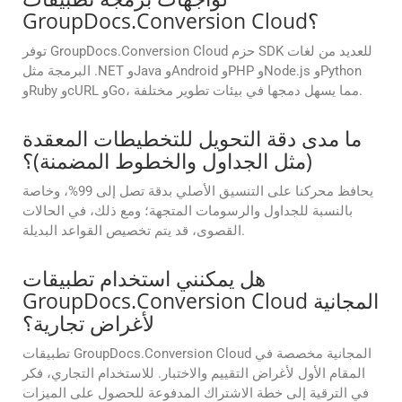
GroupDocs.Conversion Cloud؟
توفر GroupDocs.Conversion Cloud حزم SDK للعديد من لغات
البرمجة مثل .NET وJava وAndroid وPHP وNode.js وPython
وRuby وcURL وGo، مما يسهل دمجها في بيئات تطوير مختلفة.
ما مدى دقة التحويل للتخطيطات المعقدة
(مثل الجداول والخطوط المضمنة)؟
يحافظ محركنا على التنسيق الأصلي بدقة تصل إلى 99%، وخاصة
بالنسبة للجداول والرسومات المتجهة؛ ومع ذلك، في الحالات
القصوى، قد يتم تخصيص القواعد البديلة.
هل يمكنني استخدام تطبيقات
GroupDocs.Conversion Cloud المجانية
لأغراض تجارية؟
تطبيقات GroupDocs.Conversion Cloud المجانية مخصصة في
المقام الأول لأغراض التقييم والاختبار. للاستخدام التجاري، فكر
في الترقية إلى خطة الاشتراك المدفوعة للحصول على الميزات