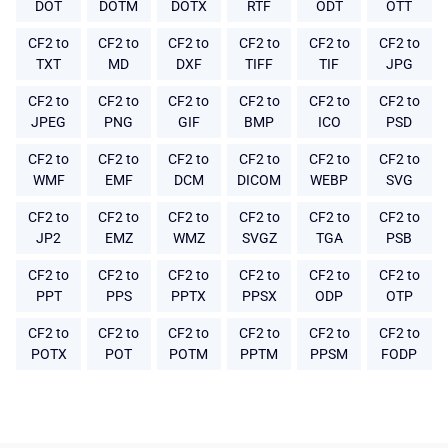
DOT
DOTM
DOTX
RTF
ODT
OTT
CF2 to
CF2 to
CF2 to
CF2 to
CF2 to
CF2 to
TXT
MD
DXF
TIFF
TIF
JPG
CF2 to
CF2 to
CF2 to
CF2 to
CF2 to
CF2 to
JPEG
PNG
GIF
BMP
ICO
PSD
CF2 to
CF2 to
CF2 to
CF2 to
CF2 to
CF2 to
WMF
EMF
DCM
DICOM
WEBP
SVG
CF2 to
CF2 to
CF2 to
CF2 to
CF2 to
CF2 to
JP2
EMZ
WMZ
SVGZ
TGA
PSB
CF2 to
CF2 to
CF2 to
CF2 to
CF2 to
CF2 to
PPT
PPS
PPTX
PPSX
ODP
OTP
CF2 to
CF2 to
CF2 to
CF2 to
CF2 to
CF2 to
POTX
POT
POTM
PPTM
PPSM
FODP