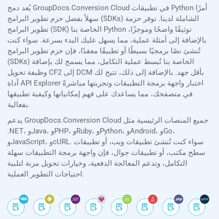
يُعد دمج GroupDocs.Conversion Cloud في تطبيقات Python أمرًا
سهلاً بفضل حزم تطوير البرامج (SDKs) الشاملة لدينا. توفر حزمة
تطوير البرامج (SDK) الخاصة بنا Python توثيقًا واضحًا وموجزًا،
بالإضافة إلى أمثلة عملية، مما يسهل عليك البدء بسرعة. سواء كنت
تُنشئ نصًا برمجيًا بسيطًا أو تطبيقًا معقدًا، فإن حزم تطوير البرامج
(SDKs) الخاصة بنا تُبسط عملية التكامل، مما يسمح لك بإضافة
وظيفة تحويل CF2 إلى DCM بأقل جهد. بالإضافة إلى ذلك، تتيح لك
أداة API Explorer اختبار واجهة برمجة التطبيقات وتجربتها مباشرةً
في متصفحك، مما يساعدك على فهم إمكانياتها وكيفية تطبيقها
بفعالية.
يدعم GroupDocs.Conversion Cloud جميع المنصات الرئيسية مثل
.NET، وJava، وPHP، وRuby، وPython، وAndroid، وGo،
وJavaScript، وcURL. سواء كنت تُنشئ تطبيقات ويب، أو تطبيقات
سطح مكتب، أو تطبيقات جوال، فإن واجهة برمجة التطبيقات سهلة
التكامل، وتدعم المعالجة الدفعية، وخيارات تحويل مرنة لتلبية
احتياجات التطوير العملية.