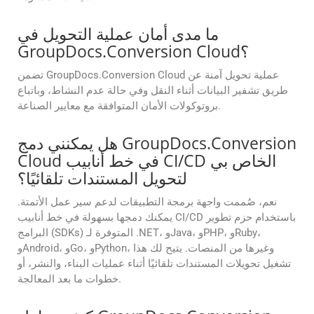
ما مدى أمان عملية التحويل في
GroupDocs.Conversion Cloud؟
تضمن GroupDocs.Conversion Cloud عملية تحويل آمنة عن
طريق تشفير البيانات أثناء النقل وفي حالة عدم النشاط، وباتباع
بروتوكولات الأمان المتوافقة مع معايير الصناعة.
هل يمكنني دمج GroupDocs.Conversion
Cloud في خط أنابيب CI/CD الخاص بي
لتحويل المستندات تلقائيًا؟
نعم، صُممت واجهة برمجة التطبيقات لدعم سير عمل الأتمتة.
يمكنك دمجها بسهولة في خط أنابيب CI/CD باستخدام حزم تطوير
البرامج (SDKs) المتوفرة لـ .NET، وJava، وPHP، وRuby،
وAndroid، وGo، وPython، وغيرها من المنصات. يتيح لك هذا
تشغيل تحويلات المستندات تلقائيًا أثناء عمليات البناء، والنشر، أو
خطوات ما بعد المعالجة.