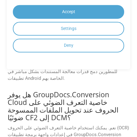
المجانية؟
تقدم تطبيقات GroupDocs.Conversion Cloud المجانية أداءً
Accept
موثوقًا ومخرجات عالية الجودة لاحتياجات التحويل الخاصة بك،
مما يضمن تجربة سلسة.
Settings
هل تتوفر مجموعة أدوات تطوير برمجيات
للجوال لبناء تطبيقات Android؟
Deny
نعم. تقدم GroupDocs Cloud مجموعة SDK أصلية لنظام
Android، Conversion Cloud SDK لنظام Android، مما يتيح
للمطورين دمج قدرات معالجة المستندات بشكل مباشر في
تطبيقات Android الخاصة بهم.
هل يوفر GroupDocs.Conversion
Cloud خاصية التعرف الضوئي على
الحروف عند تحويل الملفات الممسوحة
ضوئيًا CF2 إلى DCM؟
نعم. يمكنك استخدام خاصية التعرف الضوئي على الحروف (OCR)
في إعدادات واجهة برمجة تطبيقات GroupDocs.Conversion