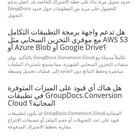
حدود تحويل مرنة بناءً على خطة الاشتراك الخاصة بك. اتصل بدعم
GroupDocs للحصول على مزيد من المعلومات حول حدود
التحويل.
هل تدعم واجهة برمجة التطبيقات التكامل
مع موفري التخزين السحابي مثل AWS S3
أو Azure Blob أو Google Drive؟
بالتأكيد. يوفر GroupDocs.Conversion Cloud تكاملاً مدمجًا مع
منصات التخزين السحابي الشهيرة، مما يسمح باسترداد الملفات
مباشرة وحفظ النتائج دون الحاجة إلى عمليات تحميل وسيطة.
هل هناك أي قيود على الميزات المتوفرة
في تطبيقات GroupDocs.Conversion
Cloud المجانية؟
قد يكون لتطبيقات GroupDocs.Conversion Cloud المجانية
قيود على عدد التحويلات أو حجم الملف أو تنسيقات الإخراج
مقارنة بخطط الاشتراك المدفوعة.