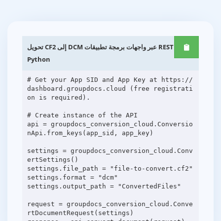
تحويل CF2 إلى DCM عبر واجهات برمجة تطبيقات REST
Python
# Get your App SID and App Key at https://
dashboard.groupdocs.cloud (free registrati
on is required).
# Create instance of the API
api = groupdocs_conversion_cloud.Conversio
nApi.from_keys(app_sid, app_key)
settings = groupdocs_conversion_cloud.Conv
ertSettings()
settings.file_path = "file-to-convert.cf2"
settings.format = "dcm"
settings.output_path = "ConvertedFiles"
request = groupdocs_conversion_cloud.Conve
rtDocumentRequest(settings)