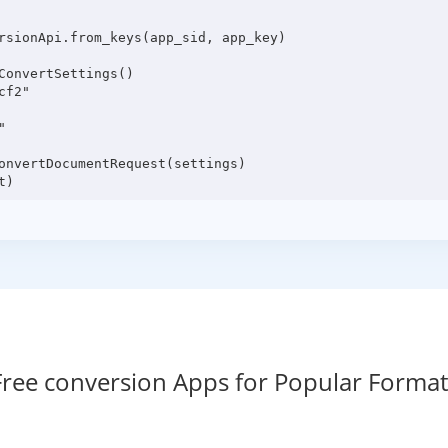
rsionApi.from_keys(app_sid, app_key)

onvertSettings()

f2"



onvertDocumentRequest(settings)

Free conversion Apps for Popular Format