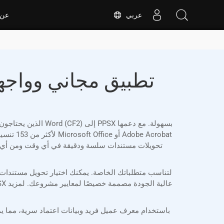
عربي
عن
لأكثر م