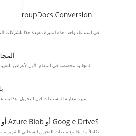
هل يمكنني استخدام
هل 
هل تدعم واجهة برمجة التطبيقات التكامل مع موفري التخزين السحابي مثل AWS S3 أو Azure Blob أو Google Drive؟