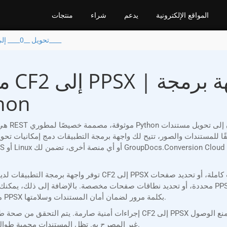
المواقع الإلكترونية
يدعم
شراء
منتجات
تحويل __0____ إلى __2____
محول
تطبيقات س
ن 153 تنسيقًا للمستندات والصور، تتيح لك واجهة برمجة التطبيقات دمج إمكانيات تحويل فعّالة في تط
توفر واجهة برمجة التطبيقات لدينا مرونة لا مثيل لها، مما يسمح 
محددة، أو تحديد نطاقات صفحات مخصصة. بالإضافة إلى ذلك، يمكنك التحكم في جودة ودقة الإخراج، مم
من الوظائف، يمكنك إضافة علامات مائية أو حماية ملفاتك PPSX بكلمة مرور لضمان أمان المستندات وسلامتها.
غير المصرح به. تظل المستندات محمية طوال عملية المعالجة، وتكتمل جميع التحويلات باتساق وسرية.