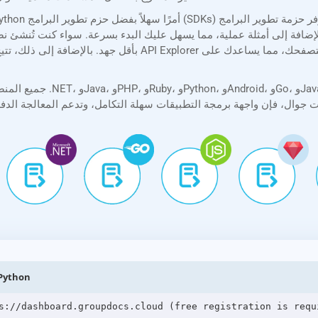
افة إلى أمثلة عملية، مما يسهل عليك البدء بسرعة. سواء كنت تُنشئ نصًا برمجيًا بسيطًا أو تطبيقًا 
تحويل CF2 إلى PPSX عبر واجهات
s://dashboard.groupdocs.cloud (free registration is requi