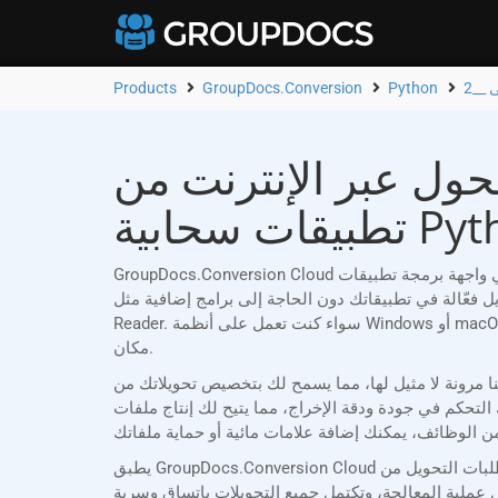
Products
GroupDocs.Conversion
Python
 عبر الإنترنت من CF2 إلى PPSX | تطبيق مجاني وواجهة برمجة
حابية Python
GroupDocs.Conversion Cloud هي واجهة برمجة تطبيقات REST موثوقة، مصممة خصيصًا لمطوري Python الذين يحتاجون إلى تحويل مستندات Word (CF2) إلى PPSX بسهولة. مع دعمها
بيقاتك دون الحاجة إلى برامج إضافية مثل Microsoft Office أو Adobe Acrobat
Reader. سواء كنت تعمل على أنظمة Windows أو macOS أو Linux أو أي منصة أخرى، تضمن لك GroupDocs.Conversion Cloud تحويلات مستندات سلسة ودقيقة في أي وقت ومن أي
مكان.
لك بتخصيص تحويلاتك من CF2 إلى PPSX لتناسب متطلباتك الخاصة. يمكنك اختيار تحويل مستندات كاملة، أو تحديد صفحات
ا يتيح لك إنتاج ملفات PPSX عالية الجودة مصممة خصيصًا لمعايير مشروعك. لمزيد
يطبق GroupDocs.Conversion Cloud إجراءات أمنية صارمة. يتم التحقق من صحة طلبات التحويل من CF2 إلى PPSX باستخدام معرف عميل فريد وبيانات اعتماد سرية، مما يمنع الوصول