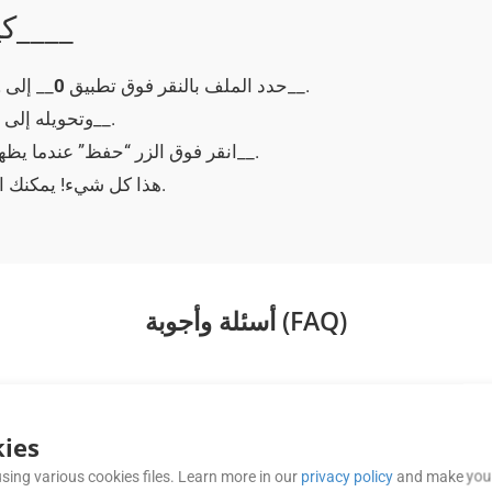
كيفية تحويل __0____ إلى __2____
__.
حدد الملف بالنقر فوق تطبيق
0
__ إلى
2
__.
لتحميل CF2_ وتحويله
__.
انقر فوق الزر “حفظ” عندما يظه
__ المحول حسب الحاجة.
هذا كل شيء! يمكنك 
أسئلة وأجوبة (FAQ)
هل تتوفر مجموعة أدوات تطوير برمجيات للجوال لبناء تطبيقات Android؟
ies
sing various cookies files. Learn more in our
privacy policy
and make your