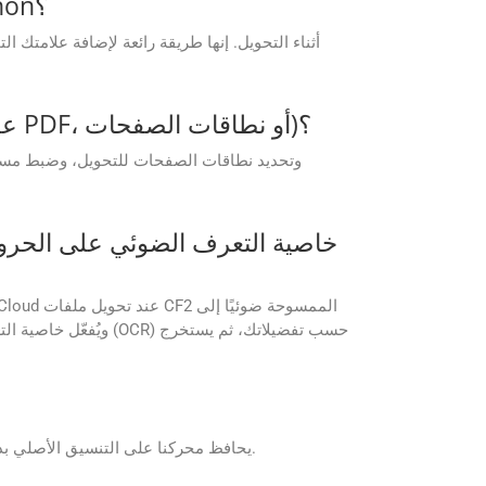
هل يمكنني إضافة العلامة المائية الخاصة بي عند تحويل ملف CF2 إلى PPSX في Python؟
هل يمكنني تخصيص تنسيقات الإخراج (على سبيل المثال، ضبط جودة الصورة، أو ضغط PDF، أو نطاقات الصفحات)؟
يحافظ محركنا على التنسيق الأصلي بدقة تصل إلى 99%، وخاصة بالنسبة للجداول والرسومات المتجهة؛ ومع ذلك، في الحالات القصوى، قد يتم تخصيص القواعد البديلة.