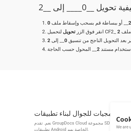
__ أو ببساطة قم بسحب وإسقاط ملف
0
 إلى ملف
2
انقر فوق الزر
تحويل
ر بعد التحويل الناجح من تنسيق
0
__ إلى
2
استخدام مستند
2
Cook
نعم. تقدم GroupDocs Cloud مجموعة SDK أصلية لنظام Android، Conversion Cloud SDK لنظام Android، مما يتيح للمطورين دمج قدرات معالجة المستندات بشكل مباشر في
We are u
تطبيقات Android الخاصة بهم.