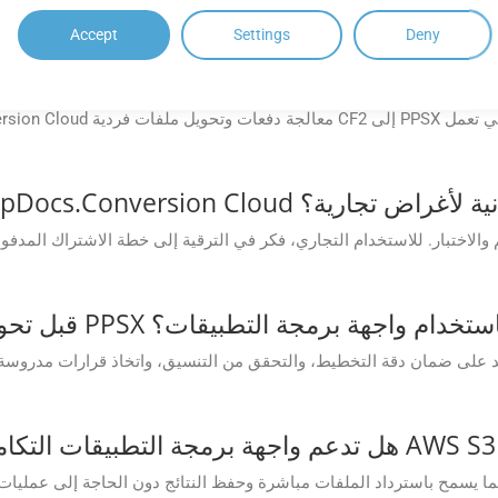
Accept
Settings
Deny
هل يمكنني 
 تطبيقات GroupDocs.Conversion Cloud المجانية لأغراض تجارية؟
يمكنني معاينة ملف CF2 قبل تحويله إلى PPSX باستخدام واجهة برمجة التطبيقات؟