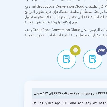
يُعد دمج GroupDocs.Conversion Cloud في تطبيقات Python أمرًا سهلاً بفضل حزم تطوير البرامج (SDKs) الشاملة لدينا. توفر حزمة تطوير البرامج (SDK) الخاصة بنا Python توثيقًا واضحًا
معقدًا، فإن حزم تطوير البرامج (SDKs) الخاصة بنا تُبسط عملية التكامل، مما
يسمح لك بإضافة وظيفة تحويل CF2 إلى PPSX بأقل جهد. بالإضافة إلى ذلك، تتيح لك أداة API Explorer اختبار واجهة برمجة التطبيقات وتجربتها مباشرةً في متصفحك، مما يساعدك على
فهم إمكانياتها وكيفية تطبيقها بفعالية.
يدعم GroupDocs.Conversion Cloud جميع المنصات الرئيسية مثل .NET، وJava، وPHP، وRuby، وPython، وAndroid، وGo، وJavaScript، وcURL. سواء كنت تُنشئ تطبيقات ويب، أو
 برمجة تطبيقات REST Python
# Get your App SID and App Key at http