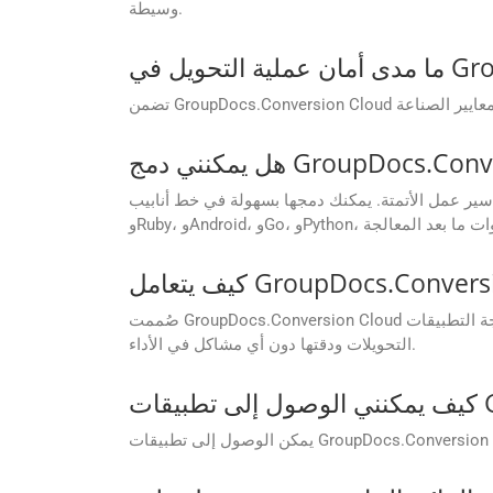
وسيطة.
ولة في خط أنابيب CI/CD باستخدام حزم تطوير البرامج (SDKs) المتوفرة لـ .NET، وJava، وPHP،
صُممت GroupDocs.Conversion Cloud للتعامل بسلاسة مع الملفات الكبيرة. سواء كنت تعمل على مستند صغير أو مستند ضخم، تضمن واجهة برمجة التطبيقات (API) سرعة
التحويلات ودقتها دون أي مشاكل في الأداء.