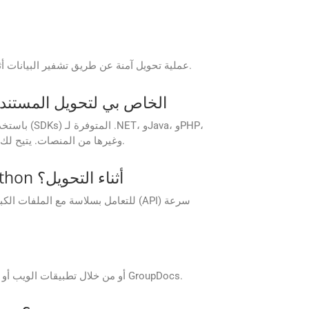
تضمن GroupDocs.Conversion Cloud عملية تحويل آمنة عن طريق تشفير البيانات أثناء النقل وفي حالة عدم النشاط، وباتباع بروتوكولات الأمان المتوافقة مع معايير الصناعة.
هل يمكنني دمج GroupDocs.Conversion Cloud في خط أنابيب CI/CD الخاص بي
وRuby، وAndroid، وGo، وPython، وغيرها من المنصات. يتيح لك هذا تشغيل تحويلات المستندات تلقائيًا أثناء عمليات البناء، والنشر، أو خطوات ما بعد المعالجة.
كيف يتعامل GroupDocs.Conversion Cloud مع الملفات كبيرة الحجم CF2 في Python أثناء التحويل؟
يمكن الوصول إلى تطبيقات GroupDocs.Conversion Cloud المجانية مباشرة من موقع GroupDocs أو من خلال تطبيقات الويب أو الهاتف المحمول الخاصة بـ GroupDocs.