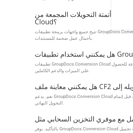
أتمتة التحويلات المجمعة من CF2 إلى PPSX باستخدام واجهات برمجة تطبيقات GroupDocs.Conversion
Cloud؟
تتيح جميع واجهات برمجة تطبيقات GroupDocs.Conversion Cloud معالجة دفعات وتحويل ملفات فردية CF2 إلى PPSX في استدعاء واحد. هذه الميزة مفيدة جدًا للشركات التي تعمل
بأحمال عمل ضخمة للمستندات.
تطبيقات GroupDocs.Conversion Cloud المجانية مخصصة في المقام الأول لأغراض التقييم والاختبار. للاستخدام التجاري، فكر في الترقية إلى خطة الاشتراك المدفوعة للحصول
على الميزات والدعم الكاملين.
نعم. يدعم GroupDocs.Conversion Cloud ميزة معاينة المستندات قبل التحويل. هذا يساعد على ضمان دقة التخطيط، والتحقق من التنسيق، واتخاذ قرارات مدروسة قبل إتمام
التحويل النهائي.
بالتأكيد. يوفر GroupDocs.Conversion Cloud تكاملاً مدمجًا مع منصات التخزين السحابي الشهيرة، مما يسمح باسترداد الملفات مباشرة وحفظ النتائج دون الحاجة إلى عمليات تحميل