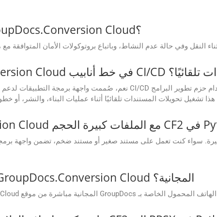
ما مدى أمان عملية التحويل في GroupDocs.Conversion Cloud؟
 لتحويل المستندات تلقائيًا؟
نعم، صُممت واجهة برمجة التطبيقات لدعم سير عمل الأتمتة. يمكنك دمجها بسه
كيف يمكنني الوصول إلى تطبيقات GroupDocs.Conversion Cloud المجانية؟