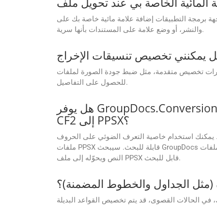
 مائية خاصة بك على PPSX أثناء التحويل. إنها طريقة رائعة لإضافة علامتك التجارية، أو إضافة إشعارات حقوق الطبع
والنشر، أو وضع علامة على المستندات بأنها سرية.
ودة الصورة لملفات PDF، وتحديد نطاقات الصفحات للتحويل، وضبط مستويات الضغط. راجع الوثائق
للحصول على التفاصيل.
هل يوفر GroupDocs.Conversion Cloud خاصية التعرف الضوئي على الحروف عند تحويل الملفات الممسوحة ضوئيًا
CF2 إلى PPSX؟
 استخدام خاصية التعرف الضوئي على الحروف (OCR) في إعدادات واجهة برمجة تطبيقات GroupDocs.Conversion Cloud عند تحويل ملفات CF2 الممسوحة ضوئيًا إلى
ملفات PPSX قابلة للبحث. سيبحث GroupDocs تلقائيًا عن أي صور ممسوحة ضوئيًا في ملفات CF2، ويُفعّل خاصية التعرف الضوئي على الحروف (OCR) حسب تفضيلاتك، ثم يستخرج
النص ويحوّله إلى ملف PPSX قابل للبحث.
 (مثل الجداول والخطوط المضمنة)؟