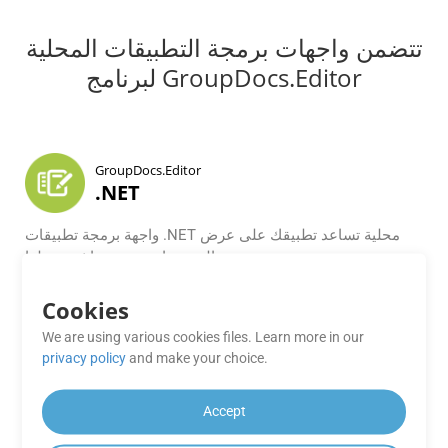
تتضمن واجهات برمجة التطبيقات المحلية
لبرنامج GroupDocs.Editor
GroupDocs.Editor
.NET
واجهة برمجة تطبيقات .NET محلية تساعد تطبيقك على عرض
المستندات وتحريرها ثم تحويلها.
Cookies
GroupDocs.Editor
Java
We are using various cookies files. Learn more in our
privacy policy
and make your choice.
واجهة برمجة تطبيقات تحرير المستندات لـ Microsoft Office
وOpenOffice وHTML والمستندات الأخرى للتعامل معها داخل
Accept
تطبيقاتك المستندة إلى Java.