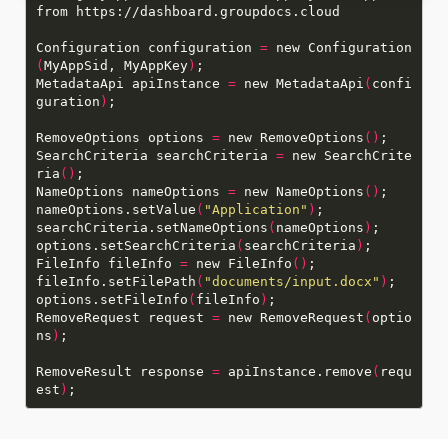
Configuration configuration
=
new Configuration
(
MyAppSid, MyAppKey
)
MetadataApi apiInstance
=
new MetadataApi
(
confi
guration
)
RemoveOptions options
=
new RemoveOptions
()
SearchCriteria searchCriteria
=
new SearchCrite
ria
()
NameOptions nameOptions
=
new NameOptions
()
nameOptions.setValue
(
"Application"
)
searchCriteria.setNameOptions
(
nameOptions
)
options.setSearchCriteria
(
searchCriteria
)
FileInfo fileInfo
=
new FileInfo
()
fileInfo.setFilePath
(
"documents/input.docx"
)
options.setFileInfo
(
fileInfo
)
RemoveRequest request
=
new RemoveRequest
(
optio
ns
)
RemoveResult response
=
apiInstance.remove
(
requ
est
)