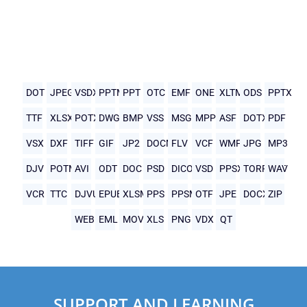
DOT
JPEG
VSDX
PPTM
PPT
OTC
EMF
ONE
XLTM
ODS
PPTX
TTF
XLSX
POTX
DWG
BMP
VSS
MSG
MPP
ASF
DOTX
PDF
VSX
DXF
TIFF
GIF
JP2
DOCM
FLV
VCF
WMF
JPG
MP3
DJV
POTM
AVI
ODT
DOC
PSD
DICOM
VSD
PPSX
TORRENT
WAV
VCR
TTC
DJVU
EPUB
XLSM
PPS
PPSM
OTF
JPE
DOCX
ZIP
WEBP
EML
MOV
XLS
PNG
VDX
QT
SUPPORT AND LEARNING