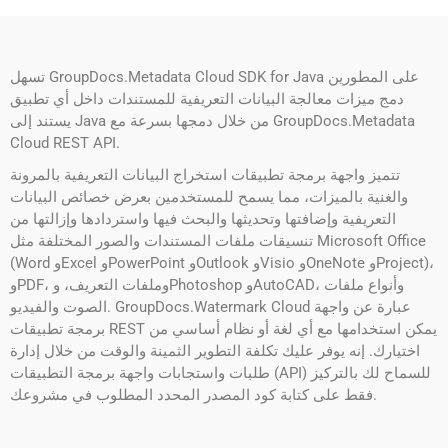
تسهل GroupDocs.Metadata Cloud SDK for Java على المطورين
دمج ميزات معالجة البيانات التعريفية للمستندات داخل أي تطبيق
يستند إلى Java من خلال دمجها بسرعة مع GroupDocs.Metadata
Cloud REST API.
تتميز واجهة برمجة تطبيقات استخراج البيانات التعريفية بالمرونة
والغنية بالميزات، مما يسمح للمستخدمين بعرض خصائص البيانات
التعريفية وإضافتها وتحديثها والبحث فيها واستردادها وإزالتها من
تنسيقات ملفات المستندات والصور المختلفة مثل Microsoft Office
(Word وExcel وPowerPoint وOutlook وVisio وOneNote وProject)،
وPDF، وملفات التعريف، وPhotoshop وAutoCAD، وأنواع ملفات
الصوت والفيديو. GroupDocs.Watermark Cloud عبارة عن واجهة
برمجة تطبيقات REST يمكن استخدامها مع أي لغة أو نظام أساسي من
اختيارك. إنه يوفر عليك تكلفة التطوير الثمينة والوقت من خلال إدارة
طلبات واستجابات واجهة برمجة التطبيقات (API) للسماح لك بالتركيز
فقط على كتابة كود المصدر المحدد المطلوب في مشروعك.