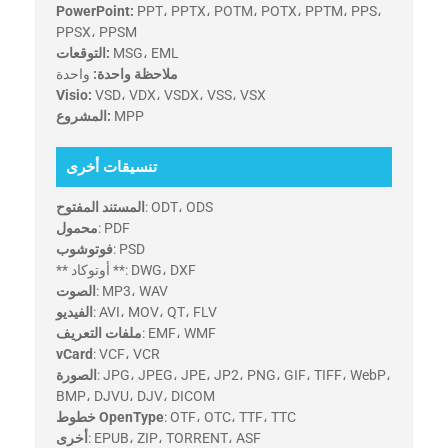
PowerPoint:
PPT، PPTX، POTM، POTX، PPTM، PPS،
PPSX، PPSM
MSG، EML
التوقعات:
ملاحظة واحدة:
واحدة
Visio:
VSD، VDX، VSDX، VSS، VSX
MPP
المشروع:
تنسيقات أخرى
: ODT، ODS
المستند المفتوح
: PDF
محمول
: PSD
فوتوشوب
** أوتوكاد **: DWG، DXF
: MP3، WAV
الصوت
: AVI، MOV، QT، FLV
الفيديو
: EMF، WMF
ملفات التعريف
vCard
: VCF، VCR
: JPG، JPEG، JPE، JP2، PNG، GIF، TIFF، WebP،
الصورة
BMP، DJVU، DJV، DICOM
: OTF، OTC، TTF، TTC
خطوط OpenType
: EPUB، ZIP، TORRENT، ASF
أخرى