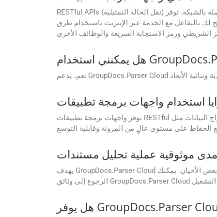
RESTful APIs (نقل الحالة التمثيلية) هي مجموعة من المبادئ المعمارية لتصميم التطبيقات المتصلة بالشبكة. توفر GroupDocs.Parser Cloud واجهات برمجة تطبيقات RESTful التي
فاعل مع الخدمة عبر الإنترنت باستخدام طرق HTTP القياسية. تمكنك واجهات برمجة التطبيقات هذه من الوصول برمجيًا إلى ميزات GroupDocs.Parser Cloud لتحليل
توفر واجهات برمجة تطبيقات RESTful طريقة موحدة ويمكن الوصول إليها للتفاعل مع خدمات تحليل المستندات واستخراج البيانات مثل GroupDocs.Parser Cloud. إنها تتيح التكامل
يهدف GroupDocs.Parser Cloud إلى تقديم خدمة موثوقة. على الرغم من أنه يعمل بشكل جيد بشكل عام، إلا أنه قد تحدث مشكلات أو فترات توقف عن العمل في بعض الأحيان. يمكنك