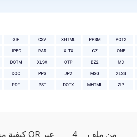
GIF
CSV
XHTML
PPSM
POTX
JPEG
RAR
XLTX
GZ
ONE
DOTM
XLSX
OTP
BZ2
MD
DOC
PPS
JP2
MSG
XLSB
PDF
PST
DOTX
MHTML
ZIP
كيفية مسح ال