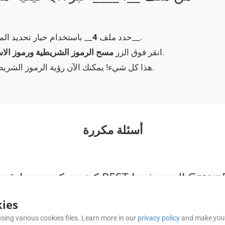
__.
حدد ملف
4
__ باستخدام خيار تحديد 
__ المحدد.
انقر فوق الزر
مسح الرموز الشريطية ورموز الاس
__ الخاص بك عبر الإنترنت.
هذا كل شيء! يمكنك الآن رؤية الرموز الشري
أسئلة مكررة
ies
(API) الخاصة بك. توفر وثائق API تفاصيل حول عملية المصادقة المطلوبة ونقاط النهاية وبنية الطلب وتنسيقات الاستجابة.
sing various cookies files. Learn more in our
privacy policy
and make your