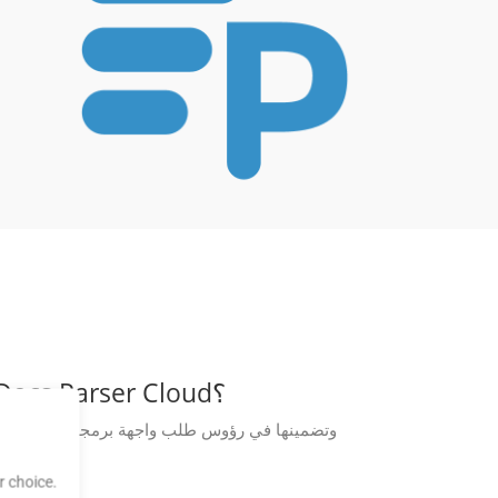
كيف يمكنني مصادقة واستخدام واجهات برمجة التطبيقات REST التي توفرها GroupDocs.Parser Cloud؟
 choice.