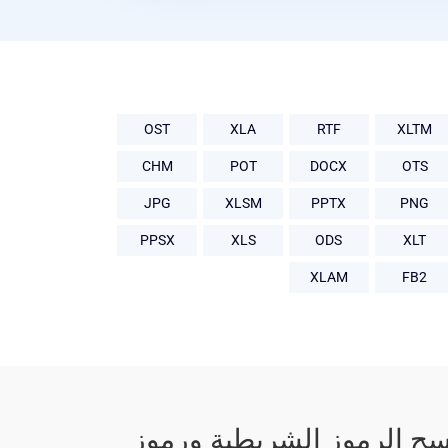
OST
XLA
RTF
XLTM
CHM
POT
DOCX
OTS
JPG
XLSM
PPTX
PNG
PPSX
XLS
ODS
XLT
XLAM
FB2
رموز الشريطية ورموز QR من ملف __4____ عبر