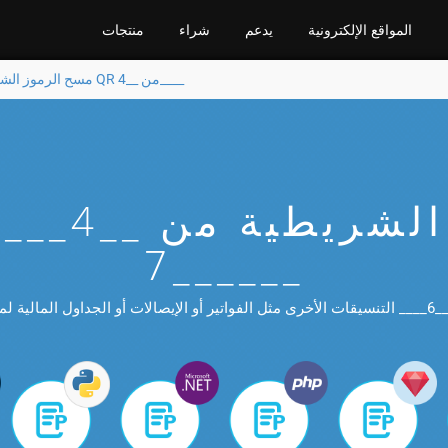
المواقع الإلكترونية
يدعم
شراء
منتجات
مسح الرموز الشريطية ورموز QR من __4____
مسح الرمو
__7____