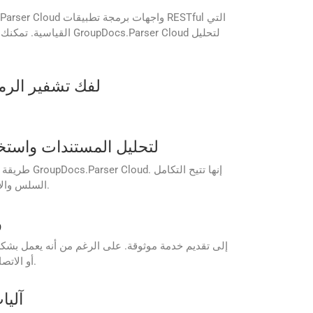
هل يمكنني استخدام arser Cloud
ما هي مزايا استخدام واجهات برمجة تطبيقات Tful
السلس والأتمتة والتخصيص للمهام المتعلقة بالمستندات داخل التطبيق الخاص بك، مع الحفاظ على مستوى عالٍ من المرونة وقابلية التوسع.
ما
الرجوع إلى وثائق GroupDocs.Parser Cloud أو الاتصال بالدعم الخاص بهم للحصول على معلومات حول موثوقية الخدمة ووقت التشغيل.
هل يوف