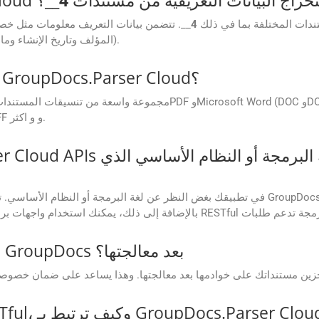
 تنسيقات المستندات المختلفة بما في ذلك
4
__. تتضمن بيانات التعريف معلومات مثل خص
(المؤلف وتاريخ الإنشاء وما إلى ذلك) وعنوان المستند والكلمات الأساسية والمزيد.
ما تنسيقات المستندات التي يدعمها GroupDocs.Parser Cloud؟
يدعم GroupDocs.Parser Cloud مجموعة واسعة من تنسيقات ا
وPPTX) وتنسيقات صور متنوعة مثل JPEG وPNG وTIFF و و اكثر.
هل يتم تخزين مستنداتي على خوادم GroupDocs بعد معالجتها؟