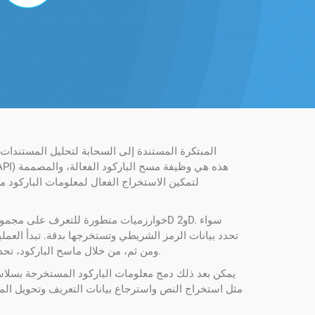
لتمكين الاستخراج الفعال لمعلومات الباركود م
برمجة التطبيقات (API)، ومن ثم، من خلال ماسح الباركود، تحدد موقع صور الباركود وتستخدم تقنيات التعرف على الأنماط لاستخراج البيانات الأساسية المشفرة بداخلها.
يمكن بعد ذلك دمج معلومات الباركود المستخرجة بسلاسة 