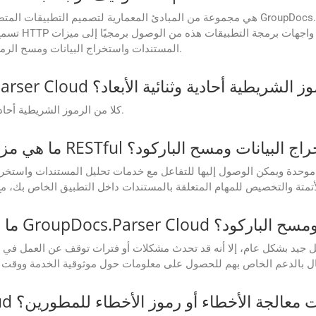
تسمح لك بالت
المستندات واستخراج البيانات ومسح الرمز الشريطي ورمز الاستجابة السريعة والوظائف الأخرى.
GroupDocs.P لفك تشفير الرموز الشريطية أحادية وثنائية الأبعاد؟
نعم، يدعم GroupDocs.Parser Cloud كلا من الرموز الشريطية أحادية وثنائية الأبعاد.
RES لتحليل المستندات واستخراج البيانات ومسح الباركود؟
 مدى موثوقية عملية تحليل مستندات GroupDocs.Parser Cloud ومسح الباركود؟
ر GroupDocs.Parser Cloud آليات معالجة الأخطاء أو رموز الأخطاء للمطورين؟