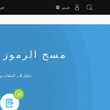
عربي
عن
__ الملفات و__6____ التنسيقات الأخرى مثل الفواتير أو الإيصالات أو الجداول المالية لمسح الرموز الشريطية.
تحليل
4