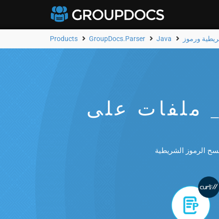
Products
GroupDocs.Parser
Java
ز الشريطية من __4____ ملفات على