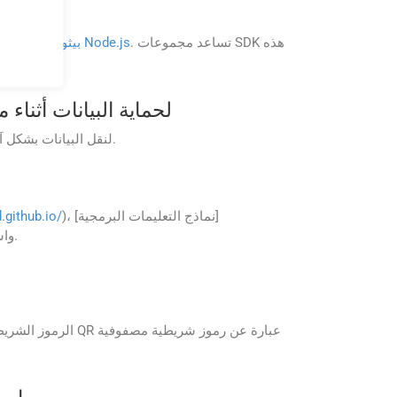
ما لغات البرمجة التي تدعمها مجموعات SDK التي توفرها GroupDocs.Parser Cloud؟
. تساعد مجموعات SDK هذه
Node.js
، و
بيثون
،
روبي
،
ما هي الإجراءات الأمنية التي تطبقها ocs.Parser Cloud
يستخدم GroupDocs.Parser Cloud تشفير SSL/TLS لنقل البيانات بشكل آمن بين التطبيق الخاص بك وخوادمهم. وهذا يضمن حماية بياناتك أثناء النقل.
)، [نماذج التعليمات البرمجية]
.github.io/
)، وأدلة لمساعدتك على البدء في دمج واجهة برمجة التطبيقات (API) واستخدامها بشكل فعال.
الرموز الشريطية 
هل يم