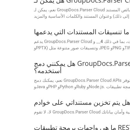
ائص المستند
لمستندات، بما في ذلك
4
__ وPDF وMicrosoft Word (DOC وDOCX) وExcel (XLS وXLSX) وPowerPoint (PPT
هل يمكنني دمج GroupDocs.Parser Cloud APIs في تطبيقي، بغض النظر عن لغة البرمجة أو النظام الأساسي الذي
أستخدمه؟
نعم، يمكنك دمج GroupDocs.Parser Cloud APIs في تطبيقك بغض النظر عن لغة البرمجة أو النظام الأساسي. توفر GroupDocs مجموعات SDK للغات البرمجة الشائعة مثل .NET