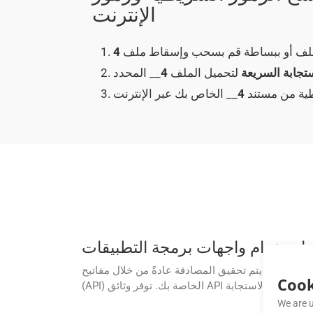
الإنترنت
الملف أو ببساطة قم بسحب وإسقاط ملف
4
تجابة السريعة
لتحميل الملف
4
طية من مستند
4
يتم تحقيق المصادقة عادةً من خلال مفاتيح API أو رموز OAuth المميزة. سوف تحصل على بيانات الاعتماد هذه من GroupDocs وتضمينها في رؤوس طلب واجهة برمجة التطبيقات
Cook
We are u