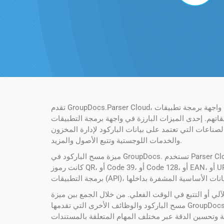
تقدم GroupDocs.Parser Cloud، وهي واجهة برمجة تطبيقات REST API المبتكرة المستندة إلى السحابة لتحليل المستندات واستخراج البيانات، حلاً شاملاً للشركات والمطورين الذين
ي واجهة برمجة التطبيقات (API) هذه هي وظيفة مسح الباركود الفعالة، والمصممة
صناعات التي تعتمد على بيانات الباركود لإدارة المخزون
والخدمات اللوجستية وتتبع الأصول والمزيد.
ميزة مسح الباركود في GroupDocs. تستخدم Parser Cloud خوارزميات متطورة للتعرف على مجموعة واسعة من تنسيقات الباركود وفك تشفيرها، بما في ذلك الباركود 1D و2D. سواء
كانت رموز QR، أو Code 39، أو Code 128، أو EAN، أو UPC، فإن واجهة برمجة التطبيقات (API) تحدد بيانات الرمز الشريطي وتستخرجها بدقة. تبدأ العملية بتحميل المستند باستخدام واجهة
لي أو التتبع في الوقت الفعلي. من خلال الجمع بين ميزة
مسح الباركود والوظائف الأخرى التي تقدمها GroupDocs.Parser Cloud، مثل استخراج النص واسترجاع بيانات التعريف وتحويل المستندات، يمكن للمطورين إنشاء تطبيقات قوية تعمل على