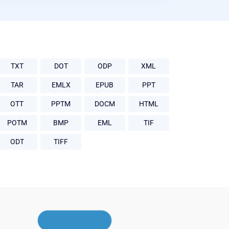
TXT
DOT
ODP
XML
TAR
EMLX
EPUB
PPT
OTT
PPTM
DOCM
HTML
POTM
BMP
EML
TIF
ODT
TIFF