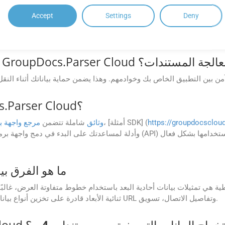
Accept
Settings
Deny
، [PHP] (../../../php/)
Java
،
.NET
توفر GroupDocs.Parser Cloud مجموعات تطوير البرامج (SDK) للغات البرمجة الشائعة مثل
على تبسيط عملية دمج GroupDocs.Parser Cloud في تطبيقاتك.
GroupD لحماية البيانات أثناء معالجة المستندات؟
هل هناك وثائق متاحة لـ GroupDocs.Parser Cloud؟
https://groupdocscloud
، [أمثلة SDK] (
وثائق
شاملة تتضمن
مرجع واجهة ب
ما هو الفرق بي
هي تمثيلات بيانات أحادية البعد باستخدام خطوط متفاوتة العرض، غالبًا ما تستخدم لتحديد 
ثنائية الأبعاد قادرة على تخزين أنواع بيانات أكثر تنوعًا، وتستخدم عادةً لأغراض تفاعلية مثل ربط URL وتفاصيل الاتصال، تسويق.
كن لـ GroupDocs.Parser Cloud استخراج البيانات التعريفية من مستندات
4
__؟