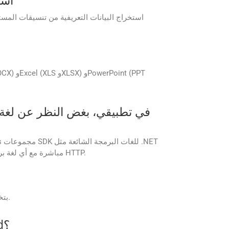
نعم، يمكن لـ GroupDocs.Parser Cloud استخراج البيانات التعريفية من
وJava وPHP وPython وRuby وNode.js. بالإضافة إلى ذلك، يمكنك استخدام واجهات برمجة تطبيقات RESTful مباشرة مع أي لغة برمجة تدعم طلبات HTTP.
لا، لا تقوم GroupDocs.Parser Cloud بتخزين مستنداتك على خوادمها بعد معالجتها. وهذا يساعد على ضمان خصوصية وأمان بياناتك.
ما هي واجهات برمجة تطبيقات RESTful، وكيف ترتبط بـ GroupDocs.Parser Cloud؟