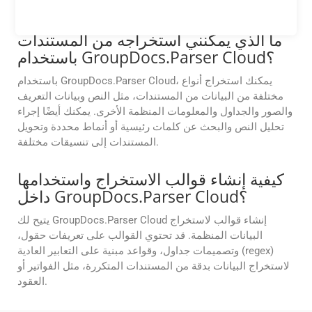
وتنسيقات صور متنوعة مثل JPEG وPNG وTIFF و و اكثر.
ما الذي يمكنني استخراجه من المستندات
باستخدام GroupDocs.Parser Cloud؟
باستخدام GroupDocs.Parser Cloud، يمكنك استخراج أنواع
مختلفة من البيانات من المستندات، مثل النص وبيانات التعريف
والصور والجداول والمعلومات المنظمة الأخرى. يمكنك أيضًا إجراء
تحليل النص والبحث عن كلمات رئيسية أو أنماط محددة وتحويل
المستندات إلى تنسيقات مختلفة.
كيفية إنشاء قوالب الاستخراج واستخدامها
داخل GroupDocs.Parser Cloud؟
يتيح لك GroupDocs.Parser Cloud إنشاء قوالب لاستخراج
البيانات المنظمة. قد تحتوي القوالب على تعريفات حقول،
وتصميمات جداول، وقواعد مبنية على التعابير العادية (regex)
لاستخراج البيانات بدقة من المستندات المتكررة، مثل الفواتير أو
العقود.