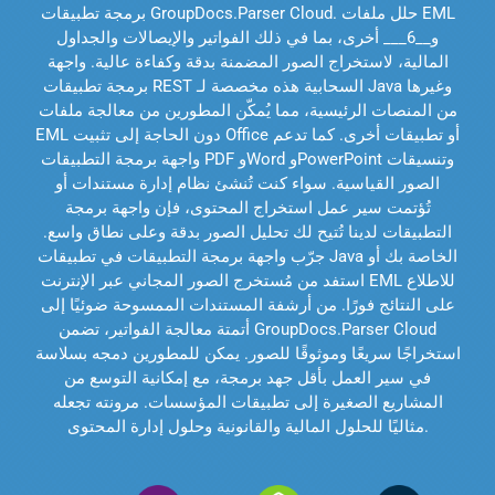
برمجة تطبيقات GroupDocs.Parser Cloud. حلل ملفات EML
و__6___ أخرى، بما في ذلك الفواتير والإيصالات والجداول
المالية، لاستخراج الصور المضمنة بدقة وكفاءة عالية. واجهة
برمجة تطبيقات REST السحابية هذه مخصصة لـ Java وغيرها
من المنصات الرئيسية، مما يُمكّن المطورين من معالجة ملفات
EML دون الحاجة إلى تثبيت Office أو تطبيقات أخرى. كما تدعم
واجهة برمجة التطبيقات PDF وWord وPowerPoint وتنسيقات
الصور القياسية. سواء كنت تُنشئ نظام إدارة مستندات أو
تُؤتمت سير عمل استخراج المحتوى، فإن واجهة برمجة
التطبيقات لدينا تُتيح لك تحليل الصور بدقة وعلى نطاق واسع.
جرّب واجهة برمجة التطبيقات في تطبيقات Java الخاصة بك أو
استفد من مُستخرج الصور المجاني عبر الإنترنت EML للاطلاع
على النتائج فورًا. من أرشفة المستندات الممسوحة ضوئيًا إلى
أتمتة معالجة الفواتير، تضمن GroupDocs.Parser Cloud
استخراجًا سريعًا وموثوقًا للصور. يمكن للمطورين دمجه بسلاسة
في سير العمل بأقل جهد برمجة، مع إمكانية التوسع من
المشاريع الصغيرة إلى تطبيقات المؤسسات. مرونته تجعله
مثاليًا للحلول المالية والقانونية وحلول إدارة المحتوى.