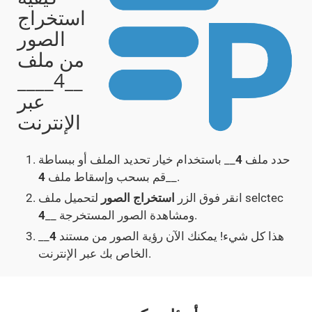
استخراج
الصور
من ملف
__4____
عبر
الإنترنت
حدد ملف
4
__ باستخدام خيار تحديد الملف أو ببساطة
__.
قم بسحب وإسقاط ملف
4
لتحميل ملف selctec
انقر فوق الزر
استخراج الصور
__ ومشاهدة الصور المستخرجة.
4
هذا كل شيء! يمكنك الآن رؤية الصور من مستند
4
__
الخاص بك عبر الإنترنت.