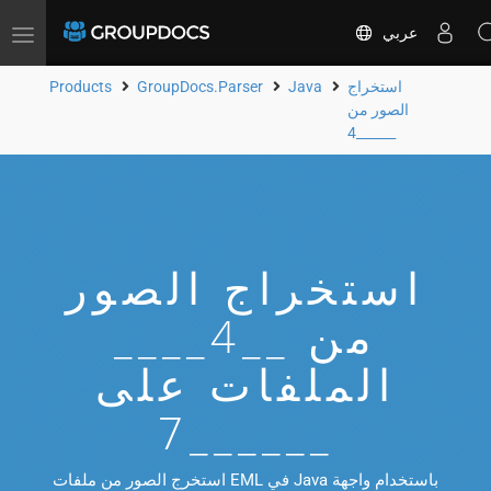
عربي
Toggle
navigation
استخراج
Java
GroupDocs.Parser
Products
الصور من
__4____
استخراج الصور
من __4____
الملفات على
__7____
استخرج الصور من ملفات EML في Java باستخدام واجهة