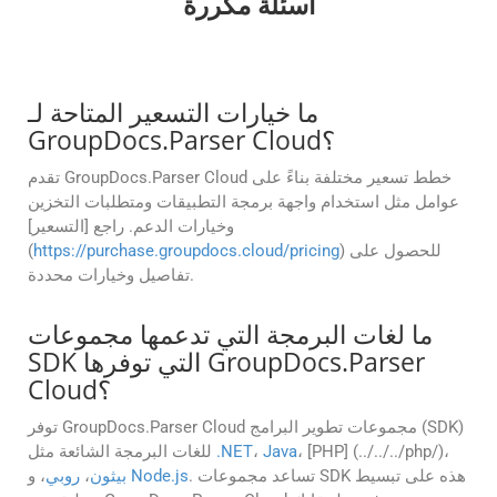
أسئلة مكررة
ما خيارات التسعير المتاحة لـ
GroupDocs.Parser Cloud؟
تقدم GroupDocs.Parser Cloud خطط تسعير مختلفة بناءً على
عوامل مثل استخدام واجهة برمجة التطبيقات ومتطلبات التخزين
وخيارات الدعم. راجع [التسعير]
) للحصول على
https://purchase.groupdocs.cloud/pricing
(
تفاصيل وخيارات محددة.
ما لغات البرمجة التي تدعمها مجموعات
SDK التي توفرها GroupDocs.Parser
Cloud؟
توفر GroupDocs.Parser Cloud مجموعات تطوير البرامج (SDK)
، [PHP] (../../../php/)،
Java
،
.NET
للغات البرمجة الشائعة مثل
. تساعد مجموعات SDK هذه على تبسيط
Node.js
، و
بيثون
،
روبي