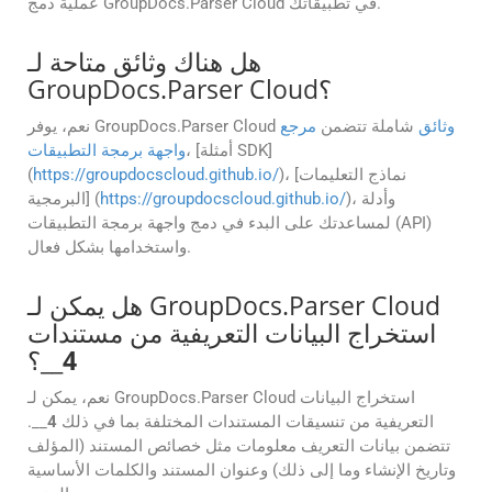
عملية دمج GroupDocs.Parser Cloud في تطبيقاتك.
هل هناك وثائق متاحة لـ
GroupDocs.Parser Cloud؟
وثائق
شاملة تتضمن
مرجع
نعم، يوفر GroupDocs.Parser Cloud
، [أمثلة SDK]
واجهة برمجة التطبيقات
)، [نماذج التعليمات
https://groupdocscloud.github.io/
(
)، وأدلة
https://groupdocscloud.github.io/
البرمجية] (
لمساعدتك على البدء في دمج واجهة برمجة التطبيقات (API)
واستخدامها بشكل فعال.
هل يمكن لـ GroupDocs.Parser Cloud
استخراج البيانات التعريفية من مستندات
4
__؟
نعم، يمكن لـ GroupDocs.Parser Cloud استخراج البيانات
التعريفية من تنسيقات المستندات المختلفة بما في ذلك
4
__.
تتضمن بيانات التعريف معلومات مثل خصائص المستند (المؤلف
وتاريخ الإنشاء وما إلى ذلك) وعنوان المستند والكلمات الأساسية