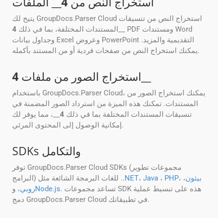
استخراج النص من
4
__ الملفات
يتيح لك GroupDocs.Parser Cloud استخراج النص من تنسيقات
__ PDF ومستندات Word
المستندات المختلفة، بما في ذلك
4
وجداول بيانات Excel وعروض PowerPoint التقديمية والمزيد.
يمكنك استخراج النص من صفحات فردية أو من المستند بأكمله.
__
استخراج الصور من ملفات
4
باستخدام GroupDocs.Parser Cloud، يمكنك استخراج الصور من
المستندات. تمكنك هذه الميزة من استرداد الصور المضمنة في
تنسيقات المستندات المختلفة بما في ذلك
4
__، مما يوفر لك
إمكانية الوصول إلى المحتوى المرئي.
SDKs والتكامل
توفر GroupDocs.Parser Cloud SDKs (مجموعات تطوير
بيثون
،
،
PHP
،
Java
،
..NET
البرامج) للغات البرمجة الشائعة مثل
. تساعد مجموعات SDK هذه على تبسيط عملية
Node.js
روبي
، و
دمج GroupDocs.Parser Cloud في تطبيقاتك.