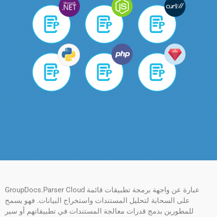
GroupDocs.Parser Cloud عبارة عن واجهة برمجة تطبيقات قائمة
على السحابة لتحليل المستندات واستخراج البيانات. فهو يسمح
للمطورين بدمج قدرات معالجة المستندات في تطبيقاتهم أو سير