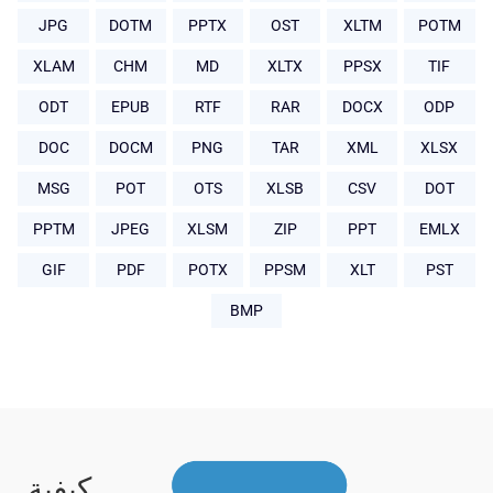
JPG
DOTM
PPTX
OST
XLTM
POTM
XLAM
CHM
MD
XLTX
PPSX
TIF
ODT
EPUB
RTF
RAR
DOCX
ODP
DOC
DOCM
PNG
TAR
XML
XLSX
MSG
POT
OTS
XLSB
CSV
DOT
PPTM
JPEG
XLSM
ZIP
PPT
EMLX
GIF
PDF
POTX
PPSM
XLT
PST
BMP
كيفية