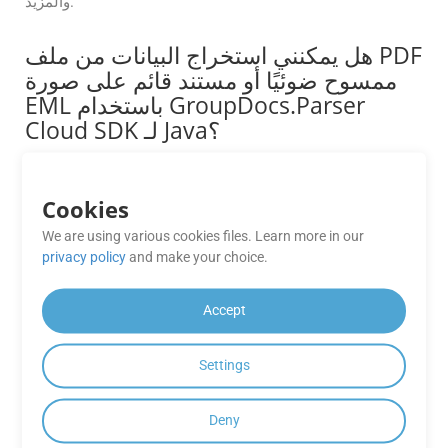
والمزيد.
هل يمكنني استخراج البيانات من ملف PDF
ممسوح ضوئيًا أو مستند قائم على صورة
EML باستخدام GroupDocs.Parser
Cloud SDK لـ Java؟
نعم، يتضمن GroupDocs.Parser Cloud تقنية التعرف الضوئي
على الحروف (OCR)، ويمكنه استخراج النص من ملفات PDF
Cookies
الممسوحة ضوئيًا ومستندات EML المستندة إلى الصور. يمكنك
تفعيل خيارات التعرف الضوئي على الحروف (OCR) من خلال
We are using various cookies files. Learn more in our
إعدادات واجهة برمجة التطبيقات (API) لتحويل المحتوى
privacy policy
and make your choice.
الممسوح ضوئيًا إلى نص قابل للقراءة آليًا.
Accept
ما تنسيقات المستندات التي يدعمها
GroupDocs.Parser Cloud؟
Settings
يدعم GroupDocs.Parser Cloud مجموعة واسعة من تنسيقات
المستندات، بما في ذلك
4
__ وPDF وMicrosoft Word (DOC
Deny
وDOCX) وExcel (XLS وXLSX) وPowerPoint (PPT وPPTX)