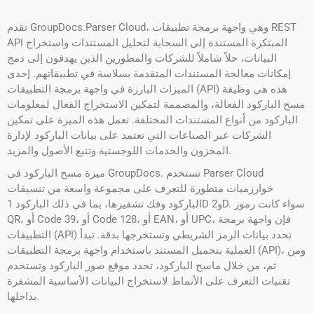
تقدم GroupDocs.Parser Cloud، وهي واجهة برمجة تطبيقات REST
API المبتكرة المستندة إلى السحابة لتحليل المستندات واستخراج
البيانات، حلاً شاملاً للشركات والمطورين الذين يهدفون إلى دمج
إمكانات معالجة المستندات المتقدمة بسلاسة في تطبيقاتهم. إحدى
الميزات البارزة في واجهة برمجة التطبيقات (API) هذه هي وظيفة
مسح الباركود الفعالة، والمصممة لتمكين الاستخراج الفعال لمعلومات
الباركود من أنواع المستندات المختلفة. تعمل هذه الميزة على تمكين
الشركات عبر الصناعات التي تعتمد على بيانات الباركود لإدارة
المخزون والخدمات اللوجستية وتتبع الأصول والمزيد.
ميزة مسح الباركود في GroupDocs. تستخدم Parser Cloud
خوارزميات متطورة للتعرف على مجموعة واسعة من تنسيقات
الباركود وفك تشفيرها، بما في ذلك الباركود 1D و2D. سواء كانت رموز
QR، أو Code 39، أو Code 128، أو EAN، أو UPC، فإن واجهة برمجة
التطبيقات (API) تحدد بيانات الرمز الشريطي وتستخرجها بدقة. تبدأ
العملية بتحميل المستند باستخدام واجهة برمجة التطبيقات (API)، ومن
ثم، من خلال ماسح الباركود، تحدد موقع صور الباركود وتستخدم
تقنيات التعرف على الأنماط لاستخراج البيانات الأساسية المشفرة
بداخلها.