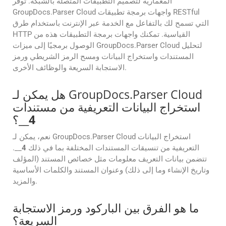
المعمارية لتصميم التطبيقات المتصلة بالشبكة. توفر
GroupDocs.Parser Cloud واجهات برمجة تطبيقات RESTful
التي تسمح لك بالتفاعل مع الخدمة عبر الإنترنت باستخدام طرق
HTTP القياسية. تمكنك واجهات برمجة التطبيقات هذه من
الوصول برمجيًا إلى ميزات GroupDocs.Parser Cloud لتحليل
المستندات واستخراج البيانات ومسح الرمز الشريطي ورمز
الاستجابة السريعة والوظائف الأخرى.
هل يمكن لـ GroupDocs.Parser Cloud
استخراج البيانات التعريفية من مستندات
4
__؟
نعم، يمكن لـ GroupDocs.Parser Cloud استخراج البيانات
التعريفية من تنسيقات المستندات المختلفة بما في ذلك
4
__.
تتضمن بيانات التعريف معلومات مثل خصائص المستند (المؤلف
وتاريخ الإنشاء وما إلى ذلك) وعنوان المستند والكلمات الأساسية
والمزيد.
ما هو الفرق بين الباركود ورمز الاستجابة
السريعة؟