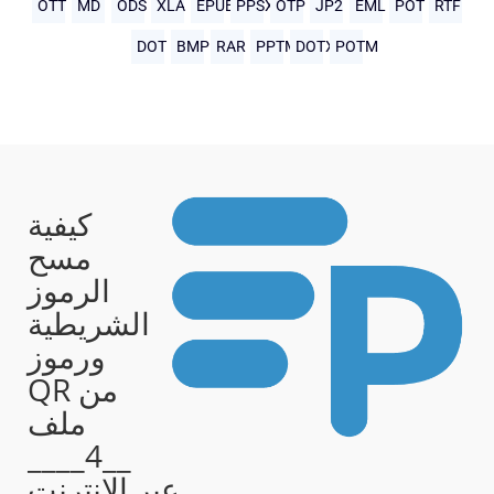
OTT
MD
ODS
XLA
EPUB
PPSX
OTP
JP2
EML
POT
RTF
DOT
BMP
RAR
PPTM
DOTX
POTM
كيفية
مسح
الرموز
الشريطية
ورموز
QR من
ملف
__4____
عبر الإنترنت