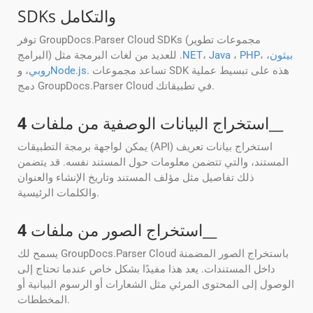
SDKs والتكامل
توفر GroupDocs.Parser Cloud SDKs (مجموعات تطوير
بيثون
،
،
PHP
،
Java
،
.NET
البرامج) للعديد من لغات البرمجة مثل
. تساعد مجموعات SDK هذه على تبسيط عملية
Node.js
روبي
، و
دمج GroupDocs.Parser Cloud في تطبيقاتك.
__
استخراج البيانات الوصفية من ملفات
4
يمكن لواجهة برمجة التطبيقات (API) استخراج بيانات تعريف
المستند، والتي تتضمن معلومات حول المستند نفسه. قد يتضمن
ذلك تفاصيل مثل مؤلف المستند وتاريخ الإنشاء والعنوان
والكلمات الرئيسية.
__
استخراج الصور من ملفات
4
يسمح لك GroupDocs.Parser Cloud باستخراج الصور المضمنة
داخل المستندات. يعد هذا مفيدًا بشكل خاص عندما تحتاج إلى
الوصول إلى المحتوى المرئي مثل الشعارات أو الرسوم البيانية أو
المخططات.