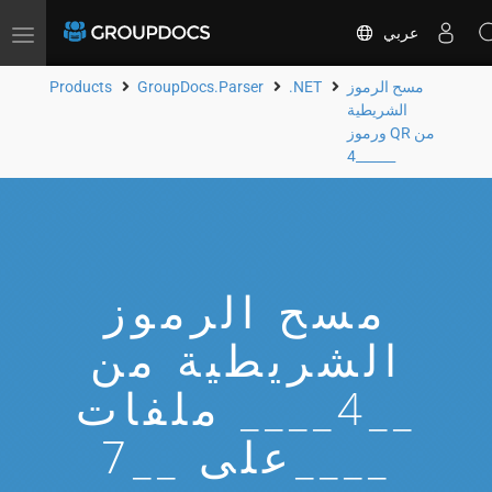
عربي
Toggle
navigation
مسح الرموز
.NET
GroupDocs.Parser
Products
الشريطية
ورموز QR من
__4____
مسح الرموز
الشريطية من
__4____ ملفات
على __7____