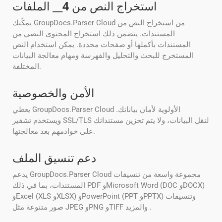
استخراج النص من
4
__ الملفات
يمكّنك GroupDocs.Parser Cloud من استخراج النص من
المستندات. يتضمن ذلك استخراج المحتوى النصي من
المستندات بأكملها أو صفحات محددة. يمكن استخدام النص
المستخرج للبحث والتحليل والفهرسة ومهام معالجة البيانات
المختلفة.
الأمن والخصوصية
يعطي GroupDocs.Parser Cloud الأولوية لأمان بياناتك.
ويستخدم تشفير SSL/TLS لنقل البيانات، ولا يتم تخزين مستنداتك
على خوادمهم بعد معالجتها.
دعم تنسيق الملف
يدعم GroupDocs.Parser Cloud مجموعة واسعة من تنسيقات
المستندات، بما في ذلك PDF وMicrosoft Word (DOC وDOCX)
وExcel (XLS وXLSX) وPowerPoint (PPT وPPTX) وتنسيقات
صور متنوعة مثل JPEG وPNG وTIFF والمزيد .