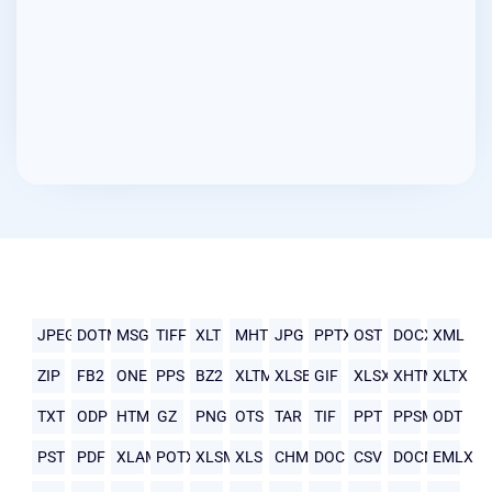
JPEG
DOTM
MSG
TIFF
XLT
MHTML
JPG
PPTX
OST
DOCX
XML
ZIP
FB2
ONE
PPS
BZ2
XLTM
XLSB
GIF
XLSX
XHTML
XLTX
TXT
ODP
HTML
GZ
PNG
OTS
TAR
TIF
PPT
PPSM
ODT
PST
PDF
XLAM
POTX
XLSM
XLS
CHM
DOC
CSV
DOCM
EMLX