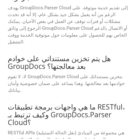
يهدف GroupDocs.Parser Cloud إلى تقديم خدمة موثوقة. على
الرغم من أنه يعمل بشكل جيد بشكل عام، إلا أنه قد تحدث
مشكلات أو فترات توقف عن العمل في بعض الأحيان. يمكنك
الرجوع إلى وثائق GroupDocs.Parser Cloud أو الاتصال بالدعم
الخاص بهم للحصول على معلومات حول موثوقية الخدمة ووقت
التشغيل.
هل يتم تخزين مستنداتي على خوادم
GroupDocs بعد معالجتها؟
لا، لا تقوم GroupDocs.Parser Cloud بتخزين مستنداتك على
خوادمها بعد معالجتها. وهذا يساعد على ضمان خصوصية وأمان
بياناتك.
ما هي واجهات برمجة تطبيقات RESTful،
وكيف ترتبط بـ GroupDocs.Parser
Cloud؟
RESTful APIs (نقل الحالة التمثيلية) هي مجموعة من المبادئ