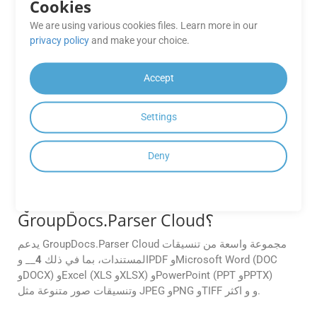
Cookies
هل يمكنني دمج GroupDocs.Parser
Cloud APIs في تطبيقي، بغض النظر عن
We are using various cookies files. Learn more in our
لغة البرمجة أو النظام الأساسي الذي
privacy policy
and make your choice.
أستخدمه؟
Accept
نعم، يمكنك دمج GroupDocs.Parser Cloud APIs في تطبيقك
بغض النظر عن لغة البرمجة أو النظام الأساسي. توفر
Settings
GroupDocs مجموعات SDK للغات البرمجة الشائعة مثل .NET
وJava وPHP وPython وRuby وNode.js. بالإضافة إلى ذلك،
يمكنك استخدام واجهات برمجة تطبيقات RESTful مباشرة مع أي
Deny
لغة برمجة تدعم طلبات HTTP.
ما تنسيقات المستندات التي يدعمها
GroupDocs.Parser Cloud؟
يدعم GroupDocs.Parser Cloud مجموعة واسعة من تنسيقات
المستندات، بما في ذلك
4
__ وPDF وMicrosoft Word (DOC
وDOCX) وExcel (XLS وXLSX) وPowerPoint (PPT وPPTX)
وتنسيقات صور متنوعة مثل JPEG وPNG وTIFF و و اكثر.