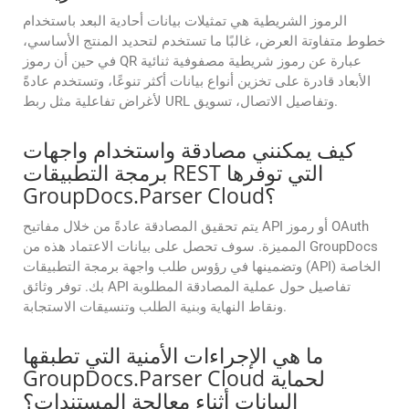
الرموز الشريطية هي تمثيلات بيانات أحادية البعد باستخدام
خطوط متفاوتة العرض، غالبًا ما تستخدم لتحديد المنتج الأساسي،
في حين أن رموز QR عبارة عن رموز شريطية مصفوفية ثنائية
الأبعاد قادرة على تخزين أنواع بيانات أكثر تنوعًا، وتستخدم عادةً
لأغراض تفاعلية مثل ربط URL وتفاصيل الاتصال، تسويق.
كيف يمكنني مصادقة واستخدام واجهات
برمجة التطبيقات REST التي توفرها
GroupDocs.Parser Cloud؟
يتم تحقيق المصادقة عادةً من خلال مفاتيح API أو رموز OAuth
المميزة. سوف تحصل على بيانات الاعتماد هذه من GroupDocs
وتضمينها في رؤوس طلب واجهة برمجة التطبيقات (API) الخاصة
بك. توفر وثائق API تفاصيل حول عملية المصادقة المطلوبة
ونقاط النهاية وبنية الطلب وتنسيقات الاستجابة.
ما هي الإجراءات الأمنية التي تطبقها
GroupDocs.Parser Cloud لحماية
البيانات أثناء معالجة المستندات؟