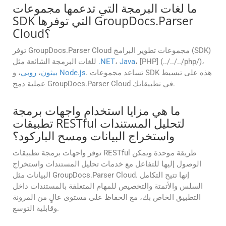
ما لغات البرمجة التي تدعمها مجموعات
SDK التي توفرها GroupDocs.Parser
Cloud؟
توفر GroupDocs.Parser Cloud مجموعات تطوير البرامج (SDK)
، [PHP] (../../../php/)،
Java
،
.NET
للغات البرمجة الشائعة مثل
. تساعد مجموعات SDK هذه على تبسيط
Node.js
، و
بيثون
،
روبي
عملية دمج GroupDocs.Parser Cloud في تطبيقاتك.
ما هي مزايا استخدام واجهات برمجة
تطبيقات RESTful لتحليل المستندات
واستخراج البيانات ومسح الباركود؟
توفر واجهات برمجة تطبيقات RESTful طريقة موحدة ويمكن
الوصول إليها للتفاعل مع خدمات تحليل المستندات واستخراج
البيانات مثل GroupDocs.Parser Cloud. إنها تتيح التكامل
السلس والأتمتة والتخصيص للمهام المتعلقة بالمستندات داخل
التطبيق الخاص بك، مع الحفاظ على مستوى عالٍ من المرونة
وقابلية التوسع.