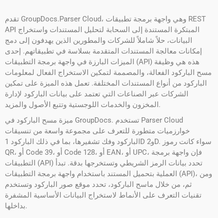
تقدم GroupDocs.Parser Cloud، وهي واجهة برمجة تطبيقات REST
API المبتكرة المستندة إلى السحابة لتحليل المستندات واستخراج
البيانات، حلاً شاملاً للشركات والمطورين الذين يهدفون إلى دمج
إمكانات معالجة المستندات المتقدمة بسلاسة في تطبيقاتهم. إحدى
الميزات البارزة في واجهة برمجة التطبيقات (API) هذه هي وظيفة
مسح الباركود الفعالة، والمصممة لتمكين الاستخراج الفعال لمعلومات
الباركود من أنواع المستندات المختلفة. تعمل هذه الميزة على تمكين
الشركات عبر الصناعات التي تعتمد على بيانات الباركود لإدارة
المخزون والخدمات اللوجستية وتتبع الأصول والمزيد.
ميزة مسح الباركود في GroupDocs. تستخدم Parser Cloud
خوارزميات متطورة للتعرف على مجموعة واسعة من تنسيقات
الباركود وفك تشفيرها، بما في ذلك الباركود 1D و2D. سواء كانت رموز
QR، أو Code 39، أو Code 128، أو EAN، أو UPC، فإن واجهة برمجة
التطبيقات (API) تحدد بيانات الرمز الشريطي وتستخرجها بدقة. تبدأ
العملية بتحميل المستند باستخدام واجهة برمجة التطبيقات (API)، ومن
ثم، من خلال ماسح الباركود، تحدد موقع صور الباركود وتستخدم
تقنيات التعرف على الأنماط لاستخراج البيانات الأساسية المشفرة
بداخلها.