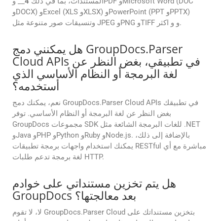
المستندات، بما في ذلك
4
__ وPDF وMicrosoft Word (DOC
وDOCX) وExcel (XLS وXLSX) وPowerPoint (PPT وPPTX)
وتنسيقات صور متنوعة مثل JPEG وPNG وTIFF و و اكثر.
هل يمكنني دمج GroupDocs.Parser
Cloud APIs في تطبيقي، بغض النظر عن
لغة البرمجة أو النظام الأساسي الذي
أستخدمه؟
نعم، يمكنك دمج GroupDocs.Parser Cloud APIs في تطبيقك
بغض النظر عن لغة البرمجة أو النظام الأساسي. توفر
GroupDocs مجموعات SDK للغات البرمجة الشائعة مثل .NET
وJava وPHP وPython وRuby وNode.js. بالإضافة إلى ذلك،
يمكنك استخدام واجهات برمجة تطبيقات RESTful مباشرة مع أي
لغة برمجة تدعم طلبات HTTP.
هل يتم تخزين مستنداتي على خوادم
GroupDocs بعد معالجتها؟
لا، لا تقوم GroupDocs.Parser Cloud بتخزين مستنداتك على