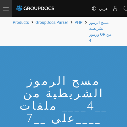
عربي
Toggle
navigation
مسح الرموز
PHP
GroupDocs.Parser
Products
الشريطية
ورموز QR من
__4____
مسح الرموز
الشريطية من
__4____ ملفات
على __7____