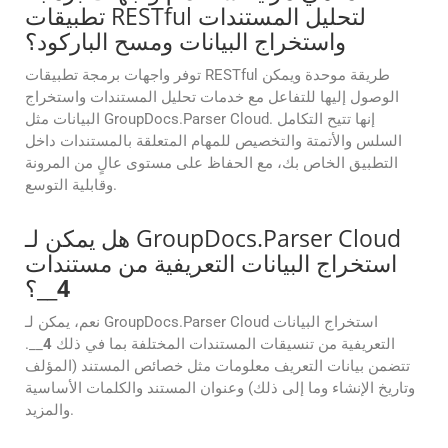
تطبيقات RESTful لتحليل المستندات
واستخراج البيانات ومسح الباركود؟
توفر واجهات برمجة تطبيقات RESTful طريقة موحدة ويمكن
الوصول إليها للتفاعل مع خدمات تحليل المستندات واستخراج
البيانات مثل GroupDocs.Parser Cloud. إنها تتيح التكامل
السلس والأتمتة والتخصيص للمهام المتعلقة بالمستندات داخل
التطبيق الخاص بك، مع الحفاظ على مستوى عالٍ من المرونة
وقابلية التوسع.
هل يمكن لـ GroupDocs.Parser Cloud
استخراج البيانات التعريفية من مستندات
4
__؟
نعم، يمكن لـ GroupDocs.Parser Cloud استخراج البيانات
التعريفية من تنسيقات المستندات المختلفة بما في ذلك
4
__.
تتضمن بيانات التعريف معلومات مثل خصائص المستند (المؤلف
وتاريخ الإنشاء وما إلى ذلك) وعنوان المستند والكلمات الأساسية
والمزيد.