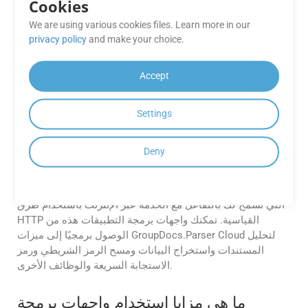
Cookies
الرموز الشريطية هي تمثيلات بيانات أحادية البعد باستخدام
خطوط متفاوتة العرض، غالبًا ما تستخدم لتحديد المنتج الأساسي،
We are using various cookies files. Learn more in our
في حين أن رموز QR عبارة عن رموز شريطية مصفوفية ثنائية
privacy policy
and make your choice.
الأبعاد قادرة على تخزين أنواع بيانات أكثر تنوعًا، وتستخدم عادةً
لأغراض تفاعلية مثل ربط URL وتفاصيل الاتصال، تسويق.
Accept
ما هي واجهات برمجة تطبيقات RESTful،
وكيف ترتبط بـ GroupDocs.Parser
Settings
Cloud؟
Deny
RESTful APIs (نقل الحالة التمثيلية) هي مجموعة من المبادئ
المعمارية لتصميم التطبيقات المتصلة بالشبكة. توفر
GroupDocs.Parser Cloud واجهات برمجة تطبيقات RESTful
التي تسمح لك بالتفاعل مع الخدمة عبر الإنترنت باستخدام طرق
HTTP القياسية. تمكنك واجهات برمجة التطبيقات هذه من
الوصول برمجيًا إلى ميزات GroupDocs.Parser Cloud لتحليل
المستندات واستخراج البيانات ومسح الرمز الشريطي ورمز
الاستجابة السريعة والوظائف الأخرى.
ما هي مزايا استخدام واجهات برمجة