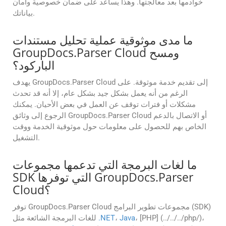
خوادمها بعد معالجتها. وهذا يساعد على ضمان خصوصية وأمان
بياناتك.
ما مدى موثوقية عملية تحليل مستندات
GroupDocs.Parser Cloud ومسح
الباركود؟
يهدف GroupDocs.Parser Cloud إلى تقديم خدمة موثوقة. على
الرغم من أنه يعمل بشكل جيد بشكل عام، إلا أنه قد تحدث
مشكلات أو فترات توقف عن العمل في بعض الأحيان. يمكنك
الرجوع إلى وثائق GroupDocs.Parser Cloud أو الاتصال بالدعم
الخاص بهم للحصول على معلومات حول موثوقية الخدمة ووقت
التشغيل.
ما لغات البرمجة التي تدعمها مجموعات
SDK التي توفرها GroupDocs.Parser
Cloud؟
توفر GroupDocs.Parser Cloud مجموعات تطوير البرامج (SDK)
، [PHP] (../../../php/)،
Java
،
.NET
للغات البرمجة الشائعة مثل