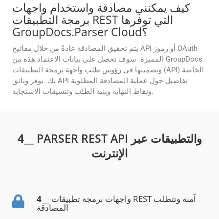
كيف يمكنني مصادقة واستخدام واجهات
برمجة التطبيقات REST التي توفرها
GroupDocs.Parser Cloud؟
يتم تحقيق المصادقة عادةً من خلال مفاتيح API أو رموز OAuth
المميزة. سوف تحصل على بيانات الاعتماد هذه من GroupDocs
وتضمينها في رؤوس طلب واجهة برمجة التطبيقات (API) الخاصة
بك. توفر وثائق API تفاصيل حول عملية المصادقة المطلوبة
ونقاط النهاية وبنية الطلب وتنسيقات الاستجابة.
__ PARSER REST API والتطبيقات عبر
4
الإنترنت
__ واجهات برمجة تطبيقات REST آمنة وتتطلب
4
المصادقة