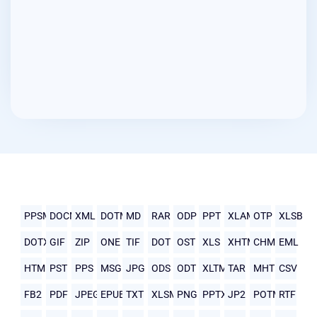
PPSM
DOCM
XML
DOTM
MD
RAR
ODP
PPT
XLAM
OTP
XLSB
DOTX
GIF
ZIP
ONE
TIF
DOT
OST
XLS
XHTML
CHM
EML
HTML
PST
PPS
MSG
JPG
ODS
ODT
XLTM
TAR
MHTML
CSV
FB2
PDF
JPEG
EPUB
TXT
XLSM
PNG
PPTX
JP2
POTM
RTF