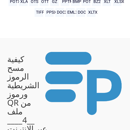
POTX
XLA
OTS
OTT
GZ
PPTM
BMP
POT
BZ2
XLT
XLSX
TIFF
PPSX
DOCX
EMLX
DOC
XLTX
كيفية
مسح
الرموز
الشريطية
ورموز
QR من
ملف
__4____
عبر الإنترنت