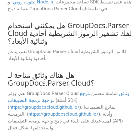
. تساعد مجموعات SDK هذه على تبسيط
Node.js
، و
بيثون
،
روبي
عملية دمج GroupDocs.Parser Cloud في تطبيقاتك.
هل يمكنني استخدام GroupDocs.Parser
Cloud لفك تشفير الرموز الشريطية أحادية
وثنائية الأبعاد؟
نعم، يدعم GroupDocs.Parser Cloud كلا من الرموز الشريطية
أحادية وثنائية الأبعاد.
هل هناك وثائق متاحة لـ
GroupDocs.Parser Cloud؟
وثائق
شاملة تتضمن
مرجع
نعم، يوفر GroupDocs.Parser Cloud
، [أمثلة SDK]
واجهة برمجة التطبيقات
)، [نماذج التعليمات
https://groupdocscloud.github.io/
(
)، وأدلة
https://groupdocscloud.github.io/
البرمجية] (
لمساعدتك على البدء في دمج واجهة برمجة التطبيقات (API)
واستخدامها بشكل فعال.