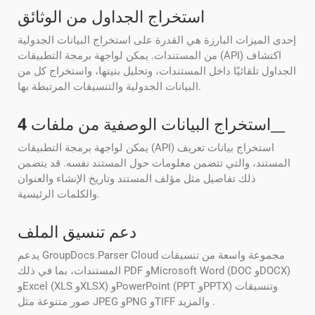
استخراج الجداول من الوثائق
إحدى الميزات البارزة هي القدرة على استخراج البيانات الجدولية
من المستندات. يمكن لواجهة برمجة التطبيقات (API) اكتشاف
الجداول تلقائيًا داخل المستندات، وتحليل بنيتها، واستخراج كل من
البيانات الجدولية والتنسيقات المرتبطة بها.
__
استخراج البيانات الوصفية من ملفات
4
يمكن لواجهة برمجة التطبيقات (API) استخراج بيانات تعريف
المستند، والتي تتضمن معلومات حول المستند نفسه. قد يتضمن
ذلك تفاصيل مثل مؤلف المستند وتاريخ الإنشاء والعنوان
والكلمات الرئيسية.
دعم تنسيق الملف
يدعم GroupDocs.Parser Cloud مجموعة واسعة من تنسيقات
المستندات، بما في ذلك PDF وMicrosoft Word (DOC وDOCX)
وExcel (XLS وXLSX) وPowerPoint (PPT وPPTX) وتنسيقات
صور متنوعة مثل JPEG وPNG وTIFF والمزيد .