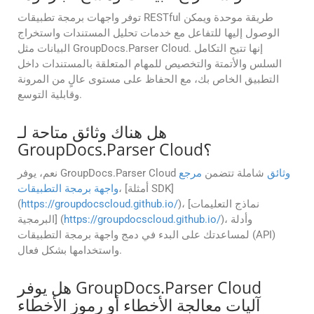
توفر واجهات برمجة تطبيقات RESTful طريقة موحدة ويمكن
الوصول إليها للتفاعل مع خدمات تحليل المستندات واستخراج
البيانات مثل GroupDocs.Parser Cloud. إنها تتيح التكامل
السلس والأتمتة والتخصيص للمهام المتعلقة بالمستندات داخل
التطبيق الخاص بك، مع الحفاظ على مستوى عالٍ من المرونة
وقابلية التوسع.
هل هناك وثائق متاحة لـ
GroupDocs.Parser Cloud؟
وثائق
شاملة تتضمن
مرجع
نعم، يوفر GroupDocs.Parser Cloud
، [أمثلة SDK]
واجهة برمجة التطبيقات
)، [نماذج التعليمات
https://groupdocscloud.github.io/
(
)، وأدلة
https://groupdocscloud.github.io/
البرمجية] (
لمساعدتك على البدء في دمج واجهة برمجة التطبيقات (API)
واستخدامها بشكل فعال.
هل يوفر GroupDocs.Parser Cloud
آليات معالجة الأخطاء أو رموز الأخطاء