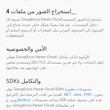
__
استخراج الصور من ملفات
4
يسمح لك GroupDocs.Parser Cloud باستخراج الصور المضمنة
داخل المستندات. يعد هذا مفيدًا بشكل خاص عندما تحتاج إلى
الوصول إلى المحتوى المرئي مثل الشعارات أو الرسوم البيانية أو
المخططات.
الأمن والخصوصية
يعطي GroupDocs.Parser Cloud الأولوية لأمان بياناتك.
ويستخدم تشفير SSL/TLS لنقل البيانات، ولا يتم تخزين مستنداتك
على خوادمهم بعد معالجتها.
SDKs والتكامل
توفر GroupDocs.Parser Cloud SDKs (مجموعات تطوير
بيثون
،
،
PHP
،
Java
،
.NET
البرامج) للعديد من لغات البرمجة مثل
. تساعد مجموعات SDK هذه على تبسيط عملية
Node.js
روبي
، و
دمج GroupDocs.Parser Cloud في تطبيقاتك.