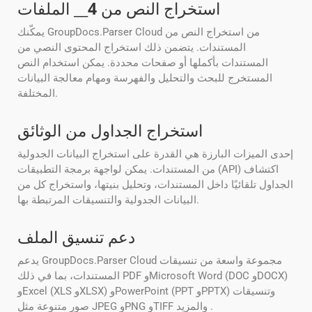
استخراج النص من
4
__ الملفات
يمكّنك GroupDocs.Parser Cloud من استخراج النص من
المستندات. يتضمن ذلك استخراج المحتوى النصي من
المستندات بأكملها أو صفحات محددة. يمكن استخدام النص
المستخرج للبحث والتحليل والفهرسة ومهام معالجة البيانات
المختلفة.
استخراج الجداول من الوثائق
إحدى الميزات البارزة هي القدرة على استخراج البيانات الجدولية
من المستندات. يمكن لواجهة برمجة التطبيقات (API) اكتشاف
الجداول تلقائيًا داخل المستندات، وتحليل بنيتها، واستخراج كل من
البيانات الجدولية والتنسيقات المرتبطة بها.
دعم تنسيق الملف
يدعم GroupDocs.Parser Cloud مجموعة واسعة من تنسيقات
المستندات، بما في ذلك PDF وMicrosoft Word (DOC وDOCX)
وExcel (XLS وXLSX) وPowerPoint (PPT وPPTX) وتنسيقات
صور متنوعة مثل JPEG وPNG وTIFF والمزيد .