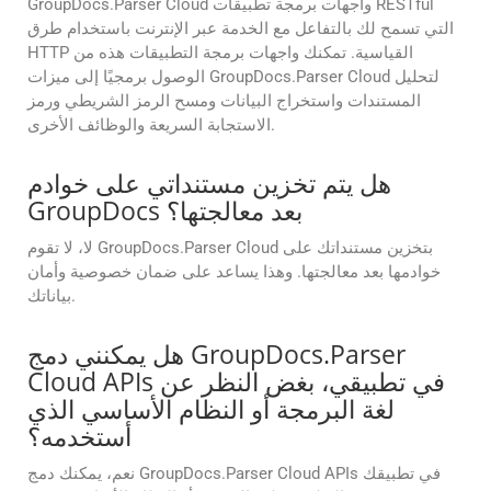
GroupDocs.Parser Cloud واجهات برمجة تطبيقات RESTful
التي تسمح لك بالتفاعل مع الخدمة عبر الإنترنت باستخدام طرق
HTTP القياسية. تمكنك واجهات برمجة التطبيقات هذه من
الوصول برمجيًا إلى ميزات GroupDocs.Parser Cloud لتحليل
المستندات واستخراج البيانات ومسح الرمز الشريطي ورمز
الاستجابة السريعة والوظائف الأخرى.
هل يتم تخزين مستنداتي على خوادم
GroupDocs بعد معالجتها؟
لا، لا تقوم GroupDocs.Parser Cloud بتخزين مستنداتك على
خوادمها بعد معالجتها. وهذا يساعد على ضمان خصوصية وأمان
بياناتك.
هل يمكنني دمج GroupDocs.Parser
Cloud APIs في تطبيقي، بغض النظر عن
لغة البرمجة أو النظام الأساسي الذي
أستخدمه؟
نعم، يمكنك دمج GroupDocs.Parser Cloud APIs في تطبيقك