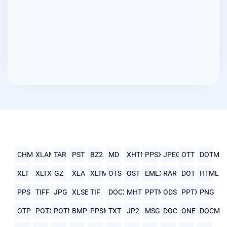
CHM
XLAM
TAR
PST
BZ2
MD
XHTML
PPSX
JPEG
OTT
DOTM
XLT
XLTX
GZ
XLA
XLTM
OTS
OST
EMLX
RAR
DOT
HTML
PPS
TIFF
JPG
XLSB
TIF
DOCX
MHTML
PPTM
ODS
PPTX
PNG
OTP
POTX
POTM
BMP
PPSM
TXT
JP2
MSG
DOC
ONE
DOCM