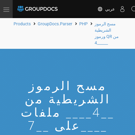
عربي
Toggle
navigation
مسح الرموز
PHP
GroupDocs.Parser
Products
الشريطية
ورموز QR من
__4____
مسح الرموز
الشريطية من
__4____ ملفات
على __7____