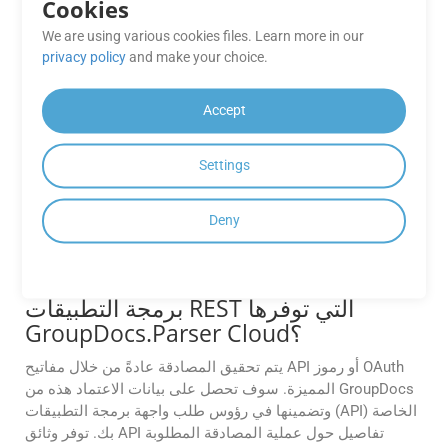
Cookies
وتاريخ الإنشاء وما إلى ذلك) وعنوان المستند والكلمات الأساسية
والمزيد.
We are using various cookies files. Learn more in our
privacy policy
and make your choice.
ما هو الفرق بين الباركود ورمز الاستجابة
السريعة؟
Accept
الرموز الشريطية هي تمثيلات بيانات أحادية البعد باستخدام
خطوط متفاوتة العرض، غالبًا ما تستخدم لتحديد المنتج الأساسي،
Settings
في حين أن رموز QR عبارة عن رموز شريطية مصفوفية ثنائية
الأبعاد قادرة على تخزين أنواع بيانات أكثر تنوعًا، وتستخدم عادةً
Deny
لأغراض تفاعلية مثل ربط URL وتفاصيل الاتصال، تسويق.
كيف يمكنني مصادقة واستخدام واجهات
برمجة التطبيقات REST التي توفرها
GroupDocs.Parser Cloud؟
يتم تحقيق المصادقة عادةً من خلال مفاتيح API أو رموز OAuth
المميزة. سوف تحصل على بيانات الاعتماد هذه من GroupDocs
وتضمينها في رؤوس طلب واجهة برمجة التطبيقات (API) الخاصة
بك. توفر وثائق API تفاصيل حول عملية المصادقة المطلوبة