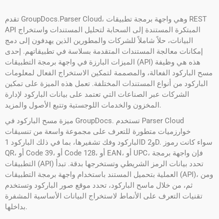
تقدم GroupDocs.Parser Cloud، وهي واجهة برمجة تطبيقات REST
API المبتكرة المستندة إلى السحابة لتحليل المستندات واستخراج
البيانات، حلاً شاملاً للشركات والمطورين الذين يهدفون إلى دمج
إمكانات معالجة المستندات المتقدمة بسلاسة في تطبيقاتهم. إحدى
الميزات البارزة في واجهة برمجة التطبيقات (API) هذه هي وظيفة
مسح الباركود الفعالة، والمصممة لتمكين الاستخراج الفعال لمعلومات
الباركود من أنواع المستندات المختلفة. تعمل هذه الميزة على تمكين
الشركات عبر الصناعات التي تعتمد على بيانات الباركود لإدارة
المخزون والخدمات اللوجستية وتتبع الأصول والمزيد.
ميزة مسح الباركود في GroupDocs. تستخدم Parser Cloud
خوارزميات متطورة للتعرف على مجموعة واسعة من تنسيقات
الباركود وفك تشفيرها، بما في ذلك الباركود 1D و2D. سواء كانت رموز
QR، أو Code 39، أو Code 128، أو EAN، أو UPC، فإن واجهة برمجة
التطبيقات (API) تحدد بيانات الرمز الشريطي وتستخرجها بدقة. تبدأ
العملية بتحميل المستند باستخدام واجهة برمجة التطبيقات (API)، ومن
ثم، من خلال ماسح الباركود، تحدد موقع صور الباركود وتستخدم
تقنيات التعرف على الأنماط لاستخراج البيانات الأساسية المشفرة
بداخلها.