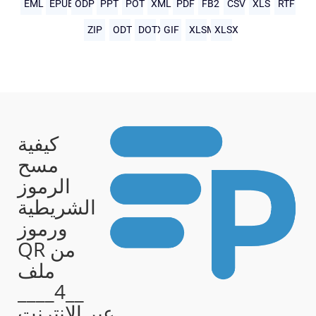
EML
EPUB
ODP
PPT
POT
XML
PDF
FB2
CSV
XLS
RTF
ZIP
ODT
DOTX
GIF
XLSM
XLSX
كيفية
مسح
الرموز
الشريطية
ورموز
QR من
ملف
__4____
عبر الإنترنت