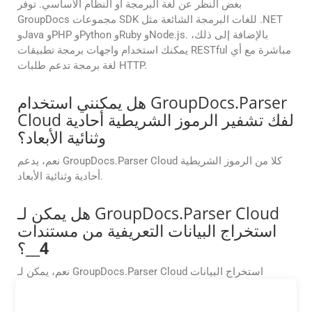
بغض النظر عن لغة البرمجة أو النظام الأساسي. توفر
GroupDocs مجموعات SDK للغات البرمجة الشائعة مثل .NET
وJava وPHP وPython وRuby وNode.js. بالإضافة إلى ذلك،
يمكنك استخدام واجهات برمجة تطبيقات RESTful مباشرة مع أي
لغة برمجة تدعم طلبات HTTP.
هل يمكنني استخدام GroupDocs.Parser
Cloud لفك تشفير الرموز الشريطية أحادية
وثنائية الأبعاد؟
نعم، يدعم GroupDocs.Parser Cloud كلا من الرموز الشريطية
أحادية وثنائية الأبعاد.
هل يمكن لـ GroupDocs.Parser Cloud
استخراج البيانات التعريفية من مستندات
4
__؟
نعم، يمكن لـ GroupDocs.Parser Cloud استخراج البيانات
التعريفية من تنسيقات المستندات المختلفة بما في ذلك
4
__.
تتضمن بيانات التعريف معلومات مثل خصائص المستند (المؤلف