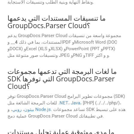
ونقاط النهاية وبنية الطلب وتنسيقات الاستجابة.
ما تنسيقات المستندات التي يدعمها
GroupDocs.Parser Cloud؟
يدعم GroupDocs.Parser Cloud مجموعة واسعة من تنسيقات
المستندات، بما في ذلك
4
__ وPDF وMicrosoft Word (DOC
وDOCX) وExcel (XLS وXLSX) وPowerPoint (PPT وPPTX)
وتنسيقات صور متنوعة مثل JPEG وPNG وTIFF و و اكثر.
ما لغات البرمجة التي تدعمها مجموعات
SDK التي توفرها GroupDocs.Parser
Cloud؟
توفر GroupDocs.Parser Cloud مجموعات تطوير البرامج (SDK)
، [PHP] (../../../php/)،
Java
،
.NET
للغات البرمجة الشائعة مثل
. تساعد مجموعات SDK هذه على تبسيط
Node.js
، و
بيثون
،
روبي
عملية دمج GroupDocs.Parser Cloud في تطبيقاتك.
ما مدى موثوقية عملية تحليل مستندات