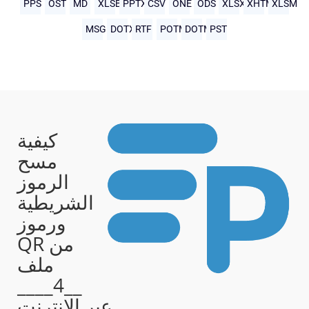
PPS
OST
MD
XLSB
PPTX
CSV
ONE
ODS
XLSX
XHTML
XLSM
MSG
DOTX
RTF
POTM
DOTM
PST
كيفية
مسح
الرموز
الشريطية
ورموز
QR من
ملف
__4____
عبر الإنترنت