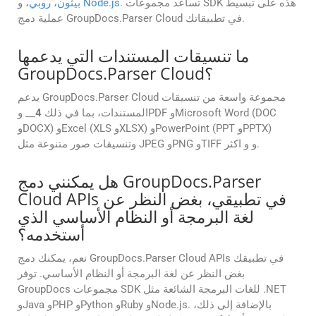
. تساعد مجموعات SDK هذه على تبسيط
Node.js
، و
بيثون
،
روبي
عملية دمج GroupDocs.Parser Cloud في تطبيقاتك.
ما تنسيقات المستندات التي يدعمها
GroupDocs.Parser Cloud؟
يدعم GroupDocs.Parser Cloud مجموعة واسعة من تنسيقات
المستندات، بما في ذلك
4
__ وPDF وMicrosoft Word (DOC
وDOCX) وExcel (XLS وXLSX) وPowerPoint (PPT وPPTX)
وتنسيقات صور متنوعة مثل JPEG وPNG وTIFF و و اكثر.
هل يمكنني دمج GroupDocs.Parser
Cloud APIs في تطبيقي، بغض النظر عن
لغة البرمجة أو النظام الأساسي الذي
أستخدمه؟
نعم، يمكنك دمج GroupDocs.Parser Cloud APIs في تطبيقك
بغض النظر عن لغة البرمجة أو النظام الأساسي. توفر
GroupDocs مجموعات SDK للغات البرمجة الشائعة مثل .NET
وJava وPHP وPython وRuby وNode.js. بالإضافة إلى ذلك،