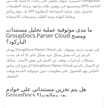
المميزة. سوف تحصل على بيانات الاعتماد هذه من GroupDocs
وتضمينها في رؤوس طلب واجهة برمجة التطبيقات (API) الخاصة
بك. توفر وثائق API تفاصيل حول عملية المصادقة المطلوبة
ونقاط النهاية وبنية الطلب وتنسيقات الاستجابة.
ما مدى موثوقية عملية تحليل مستندات
GroupDocs.Parser Cloud ومسح
الباركود؟
يهدف GroupDocs.Parser Cloud إلى تقديم خدمة موثوقة. على
الرغم من أنه يعمل بشكل جيد بشكل عام، إلا أنه قد تحدث
مشكلات أو فترات توقف عن العمل في بعض الأحيان. يمكنك
الرجوع إلى وثائق GroupDocs.Parser Cloud أو الاتصال بالدعم
الخاص بهم للحصول على معلومات حول موثوقية الخدمة ووقت
التشغيل.
هل يتم تخزين مستنداتي على خوادم
GroupDocs بعد معالجتها؟
لا، لا تقوم GroupDocs.Parser Cloud بتخزين مستنداتك على