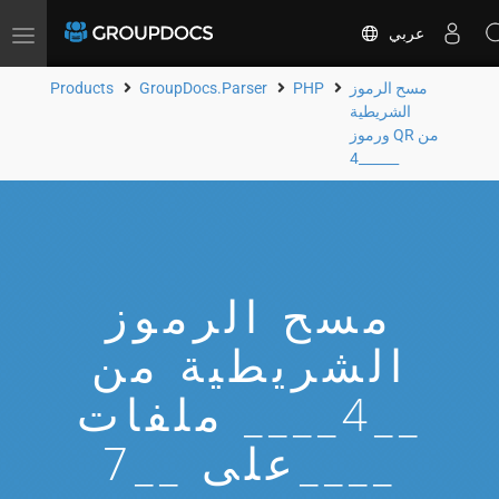
عربي
Toggle
navigation
مسح الرموز
PHP
GroupDocs.Parser
Products
الشريطية
ورموز QR من
__4____
مسح الرموز
الشريطية من
__4____ ملفات
على __7____