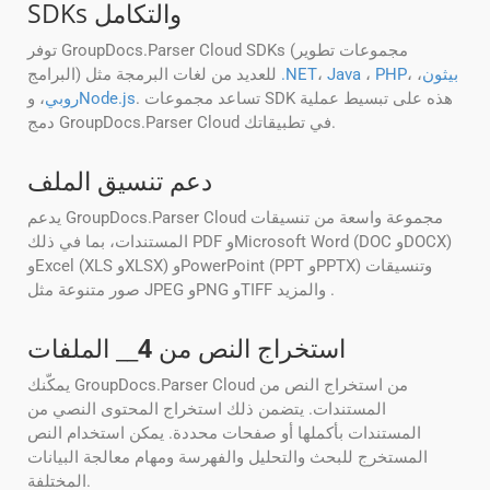
SDKs والتكامل
توفر GroupDocs.Parser Cloud SDKs (مجموعات تطوير
بيثون
،
،
PHP
،
Java
،
.NET
البرامج) للعديد من لغات البرمجة مثل
. تساعد مجموعات SDK هذه على تبسيط عملية
Node.js
روبي
، و
دمج GroupDocs.Parser Cloud في تطبيقاتك.
دعم تنسيق الملف
يدعم GroupDocs.Parser Cloud مجموعة واسعة من تنسيقات
المستندات، بما في ذلك PDF وMicrosoft Word (DOC وDOCX)
وExcel (XLS وXLSX) وPowerPoint (PPT وPPTX) وتنسيقات
صور متنوعة مثل JPEG وPNG وTIFF والمزيد .
استخراج النص من
4
__ الملفات
يمكّنك GroupDocs.Parser Cloud من استخراج النص من
المستندات. يتضمن ذلك استخراج المحتوى النصي من
المستندات بأكملها أو صفحات محددة. يمكن استخدام النص
المستخرج للبحث والتحليل والفهرسة ومهام معالجة البيانات
المختلفة.