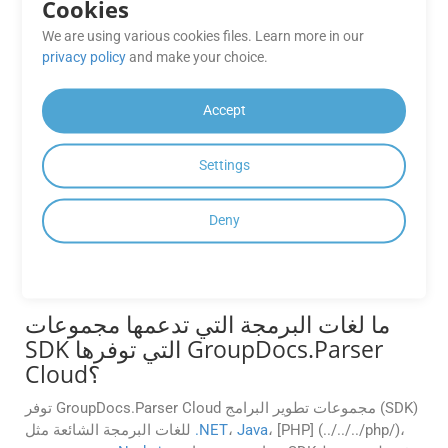
خوادمها بعد معالجتها. وهذا يساعد على ضمان خصوصية وأمان
Cookies
بياناتك.
We are using various cookies files. Learn more in our
privacy policy
and make your choice.
ما هي مزايا استخدام واجهات برمجة
تطبيقات RESTful لتحليل المستندات
Accept
واستخراج البيانات ومسح الباركود؟
توفر واجهات برمجة تطبيقات RESTful طريقة موحدة ويمكن
Settings
الوصول إليها للتفاعل مع خدمات تحليل المستندات واستخراج
البيانات مثل GroupDocs.Parser Cloud. إنها تتيح التكامل
Deny
السلس والأتمتة والتخصيص للمهام المتعلقة بالمستندات داخل
التطبيق الخاص بك، مع الحفاظ على مستوى عالٍ من المرونة
وقابلية التوسع.
ما لغات البرمجة التي تدعمها مجموعات
SDK التي توفرها GroupDocs.Parser
Cloud؟
توفر GroupDocs.Parser Cloud مجموعات تطوير البرامج (SDK)
، [PHP] (../../../php/)،
Java
،
.NET
للغات البرمجة الشائعة مثل