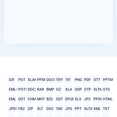
GIF
POT
XLAM
PPSM
DOCM
TIFF
TIF
PNG
PDF
OTT
PPTM
EMLX
POTX
DOCX
RAR
BMP
GZ
XLA
ODP
OTP
XLTM
OTS
EML
DOT
CHM
MHTML
BZ2
ODT
EPUB
XLS
JP2
PPSX
HTML
JPEG
FB2
ZIP
XLT
DOC
TAR
JPG
PPT
XLTX
XML
TXT