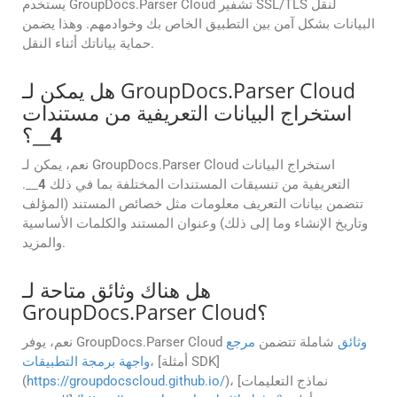
يستخدم GroupDocs.Parser Cloud تشفير SSL/TLS لنقل
البيانات بشكل آمن بين التطبيق الخاص بك وخوادمهم. وهذا يضمن
حماية بياناتك أثناء النقل.
هل يمكن لـ GroupDocs.Parser Cloud
استخراج البيانات التعريفية من مستندات
4
__؟
نعم، يمكن لـ GroupDocs.Parser Cloud استخراج البيانات
التعريفية من تنسيقات المستندات المختلفة بما في ذلك
4
__.
تتضمن بيانات التعريف معلومات مثل خصائص المستند (المؤلف
وتاريخ الإنشاء وما إلى ذلك) وعنوان المستند والكلمات الأساسية
والمزيد.
هل هناك وثائق متاحة لـ
GroupDocs.Parser Cloud؟
وثائق
شاملة تتضمن
مرجع
نعم، يوفر GroupDocs.Parser Cloud
، [أمثلة SDK]
واجهة برمجة التطبيقات
)، [نماذج التعليمات
https://groupdocscloud.github.io/
(