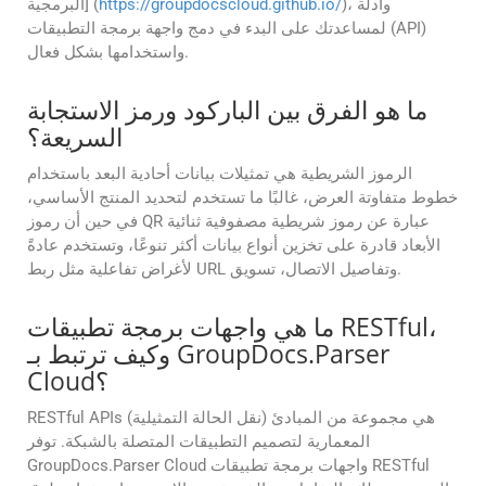
)، وأدلة
https://groupdocscloud.github.io/
البرمجية] (
لمساعدتك على البدء في دمج واجهة برمجة التطبيقات (API)
واستخدامها بشكل فعال.
ما هو الفرق بين الباركود ورمز الاستجابة
السريعة؟
الرموز الشريطية هي تمثيلات بيانات أحادية البعد باستخدام
خطوط متفاوتة العرض، غالبًا ما تستخدم لتحديد المنتج الأساسي،
في حين أن رموز QR عبارة عن رموز شريطية مصفوفية ثنائية
الأبعاد قادرة على تخزين أنواع بيانات أكثر تنوعًا، وتستخدم عادةً
لأغراض تفاعلية مثل ربط URL وتفاصيل الاتصال، تسويق.
ما هي واجهات برمجة تطبيقات RESTful،
وكيف ترتبط بـ GroupDocs.Parser
Cloud؟
RESTful APIs (نقل الحالة التمثيلية) هي مجموعة من المبادئ
المعمارية لتصميم التطبيقات المتصلة بالشبكة. توفر
GroupDocs.Parser Cloud واجهات برمجة تطبيقات RESTful