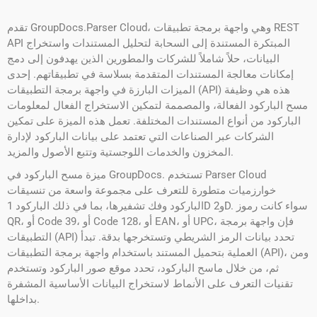
تقدم GroupDocs.Parser Cloud، وهي واجهة برمجة تطبيقات REST
API المبتكرة المستندة إلى السحابة لتحليل المستندات واستخراج
البيانات، حلاً شاملاً للشركات والمطورين الذين يهدفون إلى دمج
إمكانات معالجة المستندات المتقدمة بسلاسة في تطبيقاتهم. إحدى
الميزات البارزة في واجهة برمجة التطبيقات (API) هذه هي وظيفة
مسح الباركود الفعالة، والمصممة لتمكين الاستخراج الفعال لمعلومات
الباركود من أنواع المستندات المختلفة. تعمل هذه الميزة على تمكين
الشركات عبر الصناعات التي تعتمد على بيانات الباركود لإدارة
المخزون والخدمات اللوجستية وتتبع الأصول والمزيد.
ميزة مسح الباركود في GroupDocs. تستخدم Parser Cloud
خوارزميات متطورة للتعرف على مجموعة واسعة من تنسيقات
الباركود وفك تشفيرها، بما في ذلك الباركود 1D و2D. سواء كانت رموز
QR، أو Code 39، أو Code 128، أو EAN، أو UPC، فإن واجهة برمجة
التطبيقات (API) تحدد بيانات الرمز الشريطي وتستخرجها بدقة. تبدأ
العملية بتحميل المستند باستخدام واجهة برمجة التطبيقات (API)، ومن
ثم، من خلال ماسح الباركود، تحدد موقع صور الباركود وتستخدم
تقنيات التعرف على الأنماط لاستخراج البيانات الأساسية المشفرة
بداخلها.