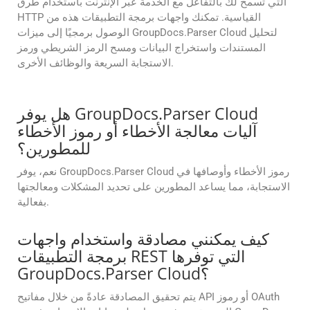
التي تسمح لك بالتفاعل مع الخدمة عبر الإنترنت باستخدام طرق
HTTP القياسية. تمكنك واجهات برمجة التطبيقات هذه من
الوصول برمجيًا إلى ميزات GroupDocs.Parser Cloud لتحليل
المستندات واستخراج البيانات ومسح الرمز الشريطي ورمز
الاستجابة السريعة والوظائف الأخرى.
هل يوفر GroupDocs.Parser Cloud
آليات معالجة الأخطاء أو رموز الأخطاء
للمطورين؟
نعم، يوفر GroupDocs.Parser Cloud رموز الأخطاء وأوصافها في
الاستجابة، مما يساعد المطورين على تحديد المشكلات ومعالجتها
بفعالية.
كيف يمكنني مصادقة واستخدام واجهات
برمجة التطبيقات REST التي توفرها
GroupDocs.Parser Cloud؟
يتم تحقيق المصادقة عادةً من خلال مفاتيح API أو رموز OAuth