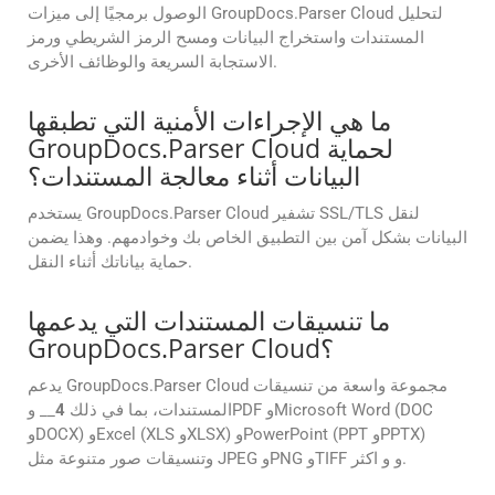
الوصول برمجيًا إلى ميزات GroupDocs.Parser Cloud لتحليل
المستندات واستخراج البيانات ومسح الرمز الشريطي ورمز
الاستجابة السريعة والوظائف الأخرى.
ما هي الإجراءات الأمنية التي تطبقها
GroupDocs.Parser Cloud لحماية
البيانات أثناء معالجة المستندات؟
يستخدم GroupDocs.Parser Cloud تشفير SSL/TLS لنقل
البيانات بشكل آمن بين التطبيق الخاص بك وخوادمهم. وهذا يضمن
حماية بياناتك أثناء النقل.
ما تنسيقات المستندات التي يدعمها
GroupDocs.Parser Cloud؟
يدعم GroupDocs.Parser Cloud مجموعة واسعة من تنسيقات
المستندات، بما في ذلك
4
__ وPDF وMicrosoft Word (DOC
وDOCX) وExcel (XLS وXLSX) وPowerPoint (PPT وPPTX)
وتنسيقات صور متنوعة مثل JPEG وPNG وTIFF و و اكثر.