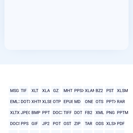
MSG
TIF
XLT
XLA
GZ
MHTML
PPSX
XLAM
BZ2
PST
XLSM
EMLX
DOTX
XHTML
XLSB
OTP
EPUB
MD
ONE
OTS
PPTX
RAR
XLTX
JPEG
BMP
PPT
DOCX
TIFF
DOT
FB2
XML
PNG
PPTM
DOCM
PPS
GIF
JP2
POT
OST
ZIP
TAR
ODS
XLSX
PDF