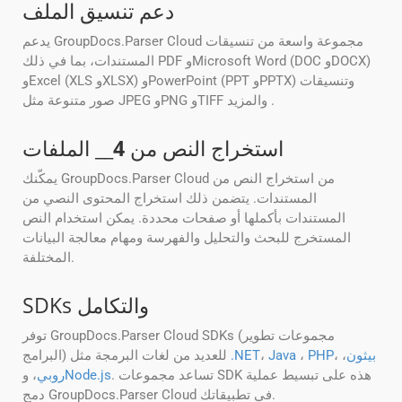
دعم تنسيق الملف
يدعم GroupDocs.Parser Cloud مجموعة واسعة من تنسيقات
المستندات، بما في ذلك PDF وMicrosoft Word (DOC وDOCX)
وExcel (XLS وXLSX) وPowerPoint (PPT وPPTX) وتنسيقات
صور متنوعة مثل JPEG وPNG وTIFF والمزيد .
استخراج النص من
4
__ الملفات
يمكّنك GroupDocs.Parser Cloud من استخراج النص من
المستندات. يتضمن ذلك استخراج المحتوى النصي من
المستندات بأكملها أو صفحات محددة. يمكن استخدام النص
المستخرج للبحث والتحليل والفهرسة ومهام معالجة البيانات
المختلفة.
SDKs والتكامل
توفر GroupDocs.Parser Cloud SDKs (مجموعات تطوير
بيثون
،
،
PHP
،
Java
،
.NET
البرامج) للعديد من لغات البرمجة مثل
. تساعد مجموعات SDK هذه على تبسيط عملية
Node.js
روبي
، و
دمج GroupDocs.Parser Cloud في تطبيقاتك.