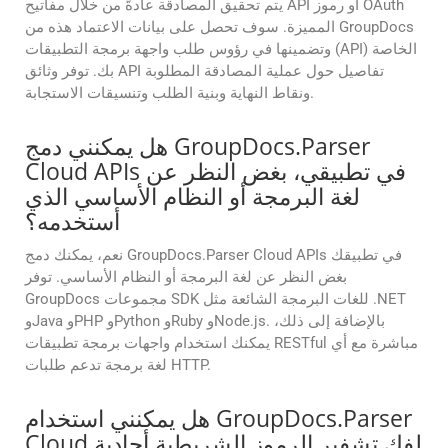
يتم تحقيق المصادقة عادةً من خلال مفاتيح API أو رموز OAuth
المميزة. سوف تحصل على بيانات الاعتماد هذه من GroupDocs
وتضمينها في رؤوس طلب واجهة برمجة التطبيقات (API) الخاصة
بك. توفر وثائق API تفاصيل حول عملية المصادقة المطلوبة
ونقاط النهاية وبنية الطلب وتنسيقات الاستجابة.
هل يمكنني دمج GroupDocs.Parser
Cloud APIs في تطبيقي، بغض النظر عن
لغة البرمجة أو النظام الأساسي الذي
أستخدمه؟
نعم، يمكنك دمج GroupDocs.Parser Cloud APIs في تطبيقك
بغض النظر عن لغة البرمجة أو النظام الأساسي. توفر
GroupDocs مجموعات SDK للغات البرمجة الشائعة مثل .NET
وJava وPHP وPython وRuby وNode.js. بالإضافة إلى ذلك،
يمكنك استخدام واجهات برمجة تطبيقات RESTful مباشرة مع أي
لغة برمجة تدعم طلبات HTTP.
هل يمكنني استخدام GroupDocs.Parser
Cloud لفك تشفير الرموز الشريطية أحادية