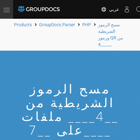
عربي
Toggle
navigation
مسح الرموز
PHP
GroupDocs.Parser
Products
الشريطية
ورموز QR من
__4____
مسح الرموز
الشريطية من
__4____ ملفات
على __7____