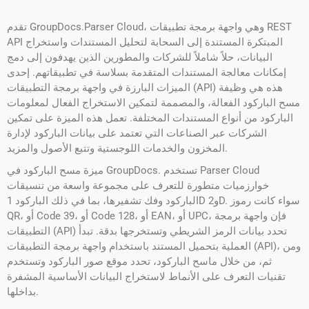
تقدم GroupDocs.Parser Cloud، وهي واجهة برمجة تطبيقات REST
API المبتكرة المستندة إلى السحابة لتحليل المستندات واستخراج
البيانات، حلاً شاملاً للشركات والمطورين الذين يهدفون إلى دمج
إمكانات معالجة المستندات المتقدمة بسلاسة في تطبيقاتهم. إحدى
الميزات البارزة في واجهة برمجة التطبيقات (API) هذه هي وظيفة
مسح الباركود الفعالة، والمصممة لتمكين الاستخراج الفعال لمعلومات
الباركود من أنواع المستندات المختلفة. تعمل هذه الميزة على تمكين
الشركات عبر الصناعات التي تعتمد على بيانات الباركود لإدارة
المخزون والخدمات اللوجستية وتتبع الأصول والمزيد.
ميزة مسح الباركود في GroupDocs. تستخدم Parser Cloud
خوارزميات متطورة للتعرف على مجموعة واسعة من تنسيقات
الباركود وفك تشفيرها، بما في ذلك الباركود 1D و2D. سواء كانت رموز
QR، أو Code 39، أو Code 128، أو EAN، أو UPC، فإن واجهة برمجة
التطبيقات (API) تحدد بيانات الرمز الشريطي وتستخرجها بدقة. تبدأ
العملية بتحميل المستند باستخدام واجهة برمجة التطبيقات (API)، ومن
ثم، من خلال ماسح الباركود، تحدد موقع صور الباركود وتستخدم
تقنيات التعرف على الأنماط لاستخراج البيانات الأساسية المشفرة
بداخلها.