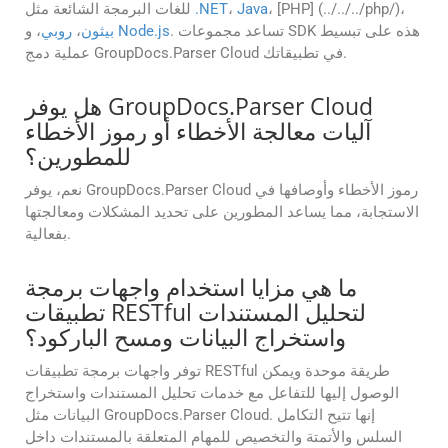
، [PHP] (../../../php/)،
Java
،
.NET
للغات البرمجة الشائعة مثل
. تساعد مجموعات SDK هذه على تبسيط
Node.js
، و
بيثون
،
روبي
عملية دمج GroupDocs.Parser Cloud في تطبيقاتك.
هل يوفر GroupDocs.Parser Cloud
آليات معالجة الأخطاء أو رموز الأخطاء
للمطورين؟
نعم، يوفر GroupDocs.Parser Cloud رموز الأخطاء وأوصافها في
الاستجابة، مما يساعد المطورين على تحديد المشكلات ومعالجتها
بفعالية.
ما هي مزايا استخدام واجهات برمجة
تطبيقات RESTful لتحليل المستندات
واستخراج البيانات ومسح الباركود؟
توفر واجهات برمجة تطبيقات RESTful طريقة موحدة ويمكن
الوصول إليها للتفاعل مع خدمات تحليل المستندات واستخراج
البيانات مثل GroupDocs.Parser Cloud. إنها تتيح التكامل
السلس والأتمتة والتخصيص للمهام المتعلقة بالمستندات داخل