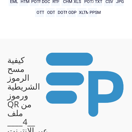
EML
HTML
POTM
DOC
RTF
CHM
XLS
POTX
TXT
CSV
JPG
OTT
ODT
DOTM
ODP
XLTM
PPSM
كيفية
مسح
الرموز
الشريطية
ورموز
QR من
ملف
__4____
عبر الإنترنت