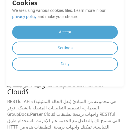
Cookies
ما مدى موثوقية عملية تحليل مستندات
GroupDocs.Parser Cloud ومسح
We are using various cookies files. Learn more in our
privacy policy
and make your choice.
الباركود؟
يهدف GroupDocs.Parser Cloud إلى تقديم خدمة موثوقة. على
Accept
الرغم من أنه يعمل بشكل جيد بشكل عام، إلا أنه قد تحدث
مشكلات أو فترات توقف عن العمل في بعض الأحيان. يمكنك
Settings
الرجوع إلى وثائق GroupDocs.Parser Cloud أو الاتصال بالدعم
الخاص بهم للحصول على معلومات حول موثوقية الخدمة ووقت
التشغيل.
Deny
ما هي واجهات برمجة تطبيقات RESTful،
وكيف ترتبط بـ GroupDocs.Parser
Cloud؟
RESTful APIs (نقل الحالة التمثيلية) هي مجموعة من المبادئ
المعمارية لتصميم التطبيقات المتصلة بالشبكة. توفر
GroupDocs.Parser Cloud واجهات برمجة تطبيقات RESTful
التي تسمح لك بالتفاعل مع الخدمة عبر الإنترنت باستخدام طرق
HTTP القياسية. تمكنك واجهات برمجة التطبيقات هذه من