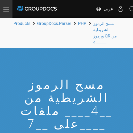
عربي
Toggle
navigation
مسح الرموز
PHP
GroupDocs.Parser
Products
الشريطية
ورموز QR من
__4____
مسح الرموز
الشريطية من
__4____ ملفات
على __7____