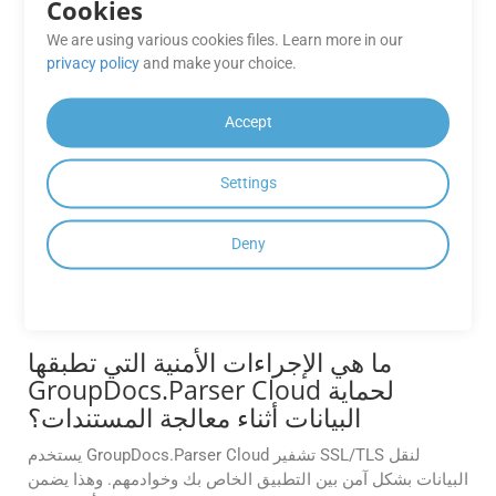
Cookies
لا، لا تقوم GroupDocs.Parser Cloud بتخزين مستنداتك على
We are using various cookies files. Learn more in our
خوادمها بعد معالجتها. وهذا يساعد على ضمان خصوصية وأمان
privacy policy
and make your choice.
بياناتك.
Accept
ما هو الفرق بين الباركود ورمز الاستجابة
السريعة؟
Settings
الرموز الشريطية هي تمثيلات بيانات أحادية البعد باستخدام
خطوط متفاوتة العرض، غالبًا ما تستخدم لتحديد المنتج الأساسي،
Deny
في حين أن رموز QR عبارة عن رموز شريطية مصفوفية ثنائية
الأبعاد قادرة على تخزين أنواع بيانات أكثر تنوعًا، وتستخدم عادةً
لأغراض تفاعلية مثل ربط URL وتفاصيل الاتصال، تسويق.
ما هي الإجراءات الأمنية التي تطبقها
GroupDocs.Parser Cloud لحماية
البيانات أثناء معالجة المستندات؟
يستخدم GroupDocs.Parser Cloud تشفير SSL/TLS لنقل
البيانات بشكل آمن بين التطبيق الخاص بك وخوادمهم. وهذا يضمن