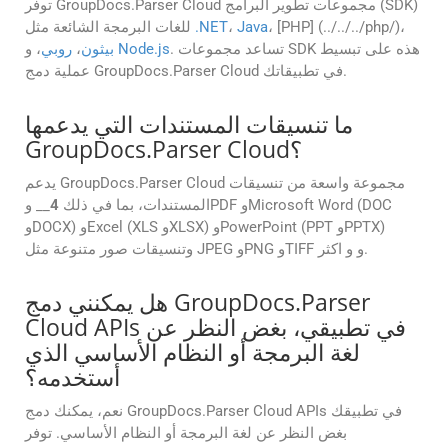
توفر GroupDocs.Parser Cloud مجموعات تطوير البرامج (SDK)
، [PHP] (../../../php/)،
Java
،
.NET
للغات البرمجة الشائعة مثل
. تساعد مجموعات SDK هذه على تبسيط
Node.js
، و
بيثون
،
روبي
عملية دمج GroupDocs.Parser Cloud في تطبيقاتك.
ما تنسيقات المستندات التي يدعمها
GroupDocs.Parser Cloud؟
يدعم GroupDocs.Parser Cloud مجموعة واسعة من تنسيقات
المستندات، بما في ذلك
4
__ وPDF وMicrosoft Word (DOC
وDOCX) وExcel (XLS وXLSX) وPowerPoint (PPT وPPTX)
وتنسيقات صور متنوعة مثل JPEG وPNG وTIFF و و اكثر.
هل يمكنني دمج GroupDocs.Parser
Cloud APIs في تطبيقي، بغض النظر عن
لغة البرمجة أو النظام الأساسي الذي
أستخدمه؟
نعم، يمكنك دمج GroupDocs.Parser Cloud APIs في تطبيقك
بغض النظر عن لغة البرمجة أو النظام الأساسي. توفر