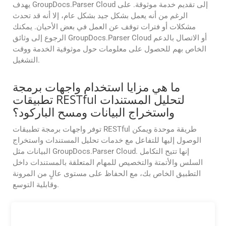
يهدف GroupDocs.Parser Cloud إلى تقديم خدمة موثوقة. على
الرغم من أنه يعمل بشكل جيد بشكل عام، إلا أنه قد تحدث
مشكلات أو فترات توقف عن العمل في بعض الأحيان. يمكنك
الرجوع إلى وثائق GroupDocs.Parser Cloud أو الاتصال بالدعم
الخاص بهم للحصول على معلومات حول موثوقية الخدمة ووقت
التشغيل.
ما هي مزايا استخدام واجهات برمجة
تطبيقات RESTful لتحليل المستندات
واستخراج البيانات ومسح الباركود؟
توفر واجهات برمجة تطبيقات RESTful طريقة موحدة ويمكن
الوصول إليها للتفاعل مع خدمات تحليل المستندات واستخراج
البيانات مثل GroupDocs.Parser Cloud. إنها تتيح التكامل
السلس والأتمتة والتخصيص للمهام المتعلقة بالمستندات داخل
التطبيق الخاص بك، مع الحفاظ على مستوى عالٍ من المرونة
وقابلية التوسع.
هل يتم تخزين مستنداتي على خوادم
GroupDocs بعد معالجتها؟