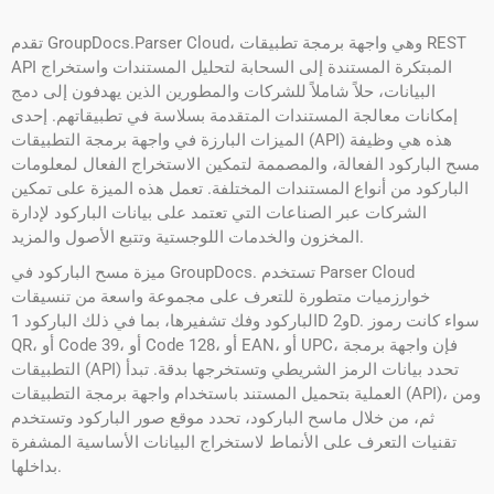
تقدم GroupDocs.Parser Cloud، وهي واجهة برمجة تطبيقات REST
API المبتكرة المستندة إلى السحابة لتحليل المستندات واستخراج
البيانات، حلاً شاملاً للشركات والمطورين الذين يهدفون إلى دمج
إمكانات معالجة المستندات المتقدمة بسلاسة في تطبيقاتهم. إحدى
الميزات البارزة في واجهة برمجة التطبيقات (API) هذه هي وظيفة
مسح الباركود الفعالة، والمصممة لتمكين الاستخراج الفعال لمعلومات
الباركود من أنواع المستندات المختلفة. تعمل هذه الميزة على تمكين
الشركات عبر الصناعات التي تعتمد على بيانات الباركود لإدارة
المخزون والخدمات اللوجستية وتتبع الأصول والمزيد.
ميزة مسح الباركود في GroupDocs. تستخدم Parser Cloud
خوارزميات متطورة للتعرف على مجموعة واسعة من تنسيقات
الباركود وفك تشفيرها، بما في ذلك الباركود 1D و2D. سواء كانت رموز
QR، أو Code 39، أو Code 128، أو EAN، أو UPC، فإن واجهة برمجة
التطبيقات (API) تحدد بيانات الرمز الشريطي وتستخرجها بدقة. تبدأ
العملية بتحميل المستند باستخدام واجهة برمجة التطبيقات (API)، ومن
ثم، من خلال ماسح الباركود، تحدد موقع صور الباركود وتستخدم
تقنيات التعرف على الأنماط لاستخراج البيانات الأساسية المشفرة
بداخلها.