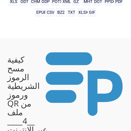
XLS
ODT
CHM
ODP
POTX
XML
GZ
MHTML
DOT
PPSX
PDF
EPUB
CSV
BZ2
TXT
XLSX
GIF
كيفية
مسح
الرموز
الشريطية
ورموز
QR من
ملف
__4____
عبر الإنترنت