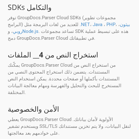
SDKs والتكامل
توفر GroupDocs.Parser Cloud SDKs (مجموعات تطوير
بيثون
،
،
PHP
،
Java
،
.NET
البرامج) للعديد من لغات البرمجة مثل
. تساعد مجموعات SDK هذه على تبسيط عملية
Node.js
روبي
، و
دمج GroupDocs.Parser Cloud في تطبيقاتك.
استخراج النص من
4
__ الملفات
يمكّنك GroupDocs.Parser Cloud من استخراج النص من
المستندات. يتضمن ذلك استخراج المحتوى النصي من
المستندات بأكملها أو صفحات محددة. يمكن استخدام النص
المستخرج للبحث والتحليل والفهرسة ومهام معالجة البيانات
المختلفة.
الأمن والخصوصية
يعطي GroupDocs.Parser Cloud الأولوية لأمان بياناتك.
ويستخدم تشفير SSL/TLS لنقل البيانات، ولا يتم تخزين مستنداتك
على خوادمهم بعد معالجتها.