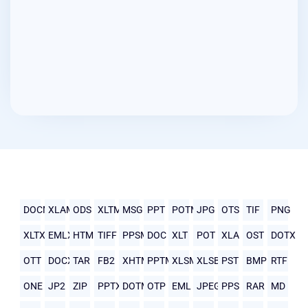
DOCM
XLAM
ODS
XLTM
MSG
PPT
POTM
JPG
OTS
TIF
PNG
XLTX
EMLX
HTML
TIFF
PPSM
DOC
XLT
POT
XLA
OST
DOTX
OTT
DOCX
TAR
FB2
XHTML
PPTM
XLSM
XLSB
PST
BMP
RTF
ONE
JP2
ZIP
PPTX
DOTM
OTP
EML
JPEG
PPS
RAR
MD