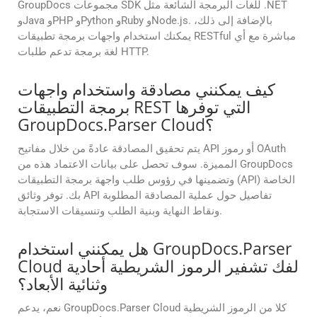
GroupDocs مجموعات SDK للغات البرمجة الشائعة مثل .NET
وJava وPHP وPython وRuby وNode.js. بالإضافة إلى ذلك،
يمكنك استخدام واجهات برمجة تطبيقات RESTful مباشرة مع أي
لغة برمجة تدعم طلبات HTTP.
كيف يمكنني مصادقة واستخدام واجهات
برمجة التطبيقات REST التي توفرها
GroupDocs.Parser Cloud؟
يتم تحقيق المصادقة عادةً من خلال مفاتيح API أو رموز OAuth
المميزة. سوف تحصل على بيانات الاعتماد هذه من GroupDocs
وتضمينها في رؤوس طلب واجهة برمجة التطبيقات (API) الخاصة
بك. توفر وثائق API تفاصيل حول عملية المصادقة المطلوبة
ونقاط النهاية وبنية الطلب وتنسيقات الاستجابة.
هل يمكنني استخدام GroupDocs.Parser
Cloud لفك تشفير الرموز الشريطية أحادية
وثنائية الأبعاد؟
نعم، يدعم GroupDocs.Parser Cloud كلا من الرموز الشريطية