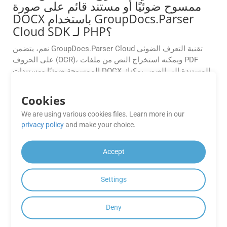
ممسوح ضوئيًا أو مستند قائم على صورة
DOCX باستخدام GroupDocs.Parser
Cloud SDK لـ PHP؟
نعم، يتضمن GroupDocs.Parser Cloud تقنية التعرف الضوئي
على الحروف (OCR)، ويمكنه استخراج النص من ملفات PDF
الممسوحة ضوئيًا ومستندات DOCX المستندة إلى الصور. يمكنك
تفعيل خيارات التعرف الضوئي على الحروف (OCR) من خلال
إعدادات واجهة برمجة التطبيقات (API) لتحويل المحتوى
Cookies
الممسوح ضوئيًا إلى نص قابل للقراءة آليًا.
We are using various cookies files. Learn more in our
privacy policy
and make your choice.
ما الذي يمكنني استخراجه من المستندات
باستخدام GroupDocs.Parser Cloud؟
Accept
باستخدام GroupDocs.Parser Cloud، يمكنك استخراج أنواع
مختلفة من البيانات من المستندات، مثل النص وبيانات التعريف
Settings
والصور والجداول والمعلومات المنظمة الأخرى. يمكنك أيضًا إجراء
تحليل النص والبحث عن كلمات رئيسية أو أنماط محددة وتحويل
المستندات إلى تنسيقات مختلفة.
Deny