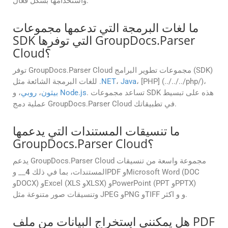
واستخدامها بشكل فعال.
ما لغات البرمجة التي تدعمها مجموعات
SDK التي توفرها GroupDocs.Parser
Cloud؟
توفر GroupDocs.Parser Cloud مجموعات تطوير البرامج (SDK)
، [PHP] (../../../php/)،
Java
،
.NET
للغات البرمجة الشائعة مثل
. تساعد مجموعات SDK هذه على تبسيط
Node.js
، و
بيثون
،
روبي
عملية دمج GroupDocs.Parser Cloud في تطبيقاتك.
ما تنسيقات المستندات التي يدعمها
GroupDocs.Parser Cloud؟
يدعم GroupDocs.Parser Cloud مجموعة واسعة من تنسيقات
المستندات، بما في ذلك
4
__ وPDF وMicrosoft Word (DOC
وDOCX) وExcel (XLS وXLSX) وPowerPoint (PPT وPPTX)
وتنسيقات صور متنوعة مثل JPEG وPNG وTIFF و و اكثر.
هل يمكنني استخراج البيانات من ملف PDF