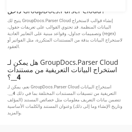
كيفية إنشاء قوالب الاستخراج واستخدامها
داخل GroupDocs.Parser Cloud؟
يتيح لك GroupDocs.Parser Cloud إنشاء قوالب لاستخراج
البيانات المنظمة. قد تحتوي القوالب على تعريفات حقول،
وتصميمات جداول، وقواعد مبنية على التعابير العادية (regex)
لاستخراج البيانات بدقة من المستندات المتكررة، مثل الفواتير أو
العقود.
هل يمكن لـ GroupDocs.Parser Cloud
استخراج البيانات التعريفية من مستندات
4
__؟
نعم، يمكن لـ GroupDocs.Parser Cloud استخراج البيانات
التعريفية من تنسيقات المستندات المختلفة بما في ذلك
4
__.
تتضمن بيانات التعريف معلومات مثل خصائص المستند (المؤلف
وتاريخ الإنشاء وما إلى ذلك) وعنوان المستند والكلمات الأساسية
والمزيد.