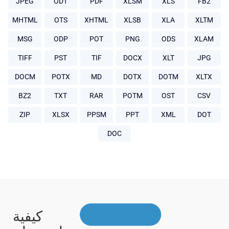
JPEG
ODT
PDF
XLSM
XLS
FB2
MHTML
OTS
XHTML
XLSB
XLA
XLTM
MSG
ODP
POT
PNG
ODS
XLAM
TIFF
PST
TIF
DOCX
XLT
JPG
DOCM
POTX
MD
DOTX
DOTM
XLTX
BZ2
TXT
RAR
POTM
OST
CSV
ZIP
XLSX
PPSM
PPT
XML
DOT
DOC
كيفية