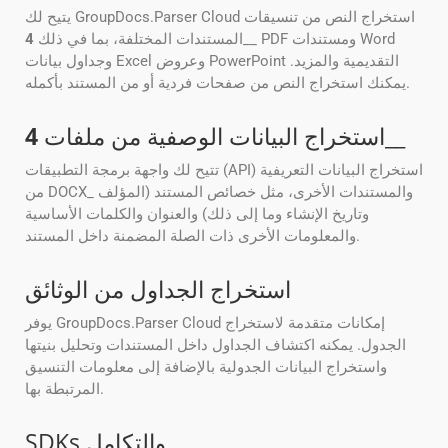
يتيح لك GroupDocs.Parser Cloud استخراج النص من تنسيقات
__ PDF ومستندات Word
المستندات المختلفة، بما في ذلك
4
وجداول بيانات Excel وعروض PowerPoint التقديمية والمزيد.
يمكنك استخراج النص من صفحات فردية أو من المستند بأكمله.
__
استخراج البيانات الوصفية من ملفات
4
تتيح لك واجهة برمجة التطبيقات (API) استخراج البيانات التعريفية
من DOCX_ والمستندات الأخرى، مثل خصائص المستند (المؤلف
وتاريخ الإنشاء وما إلى ذلك) والعنوان والكلمات الأساسية
والمعلومات الأخرى ذات الصلة المضمنة داخل المستند.
استخراج الجداول من الوثائق
يوفر GroupDocs.Parser Cloud إمكانات متقدمة لاستخراج
الجدول. يمكنه اكتشاف الجداول داخل المستندات وتحليل بنيتها
واستخراج البيانات الجدولية بالإضافة إلى معلومات التنسيق
المرتبطة بها.
SDKs والتكامل