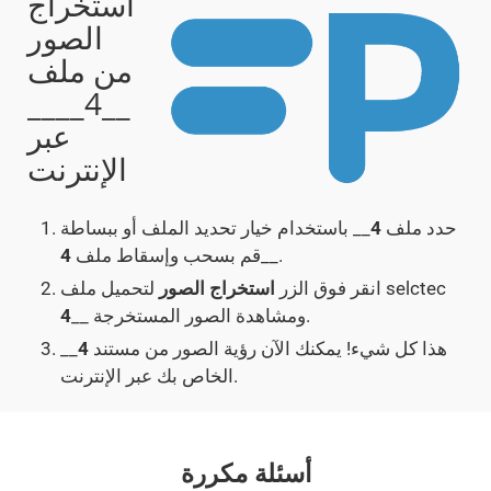
استخراج
الصور
من ملف
__4____
عبر
الإنترنت
حدد ملف
4
__ باستخدام خيار تحديد الملف أو ببساطة
__.
قم بسحب وإسقاط ملف
4
لتحميل ملف selctec
انقر فوق الزر
استخراج الصور
__ ومشاهدة الصور المستخرجة.
4
هذا كل شيء! يمكنك الآن رؤية الصور من مستند
4
__
الخاص بك عبر الإنترنت.
أسئلة مكررة