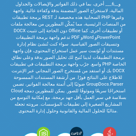
و__6___ أخرى، بما في ذلك الفواتير والإيصالات والجداول
المالية، لاستخراج الصور المضمنة بدقة وكفاءة عالية. واجهة
برمجة تطبيقات REST السحابية هذه مخصصة لـ PHP وغيرها
من المنصات الرئيسية، مما يُمكّن المطورين من معالجة ملفات
DOCX دون الحاجة إلى تثبيت Office أو تطبيقات أخرى. كما
تدعم واجهة برمجة التطبيقات PDF وWord وPowerPoint
وتنسيقات الصور القياسية. سواء كنت تُنشئ نظام إدارة
مستندات أو تُؤتمت سير عمل استخراج المحتوى، فإن واجهة
برمجة التطبيقات لدينا تُتيح لك تحليل الصور بدقة وعلى نطاق
واسع. جرّب واجهة برمجة التطبيقات في تطبيقات PHP الخاصة
بك أو استفد من مُستخرج الصور المجاني عبر الإنترنت DOCX
للاطلاع على النتائج فورًا. من أرشفة المستندات الممسوحة
ضوئيًا إلى أتمتة معالجة الفواتير، تضمن GroupDocs.Parser
Cloud استخراجًا سريعًا وموثوقًا للصور. يمكن للمطورين دمجه
بسلاسة في سير العمل بأقل جهد برمجة، مع إمكانية التوسع من
المشاريع الصغيرة إلى تطبيقات المؤسسات. مرونته تجعله
مثاليًا للحلول المالية والقانونية وحلول إدارة المحتوى.