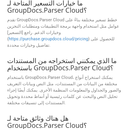
ما خيارات التسعير المتاحة لـ
GroupDocs.Parser Cloud؟
تقدم GroupDocs.Parser Cloud خطط تسعير مختلفة بناءً على
عوامل مثل استخدام واجهة برمجة التطبيقات ومتطلبات التخزين
وخيارات الدعم. راجع [التسعير]
) للحصول على
https://purchase.groupdocs.cloud/pricing
(
تفاصيل وخيارات محددة.
ما الذي يمكنني استخراجه من المستندات
باستخدام GroupDocs.Parser Cloud؟
باستخدام GroupDocs.Parser Cloud، يمكنك استخراج أنواع
مختلفة من البيانات من المستندات، مثل النص وبيانات التعريف
والصور والجداول والمعلومات المنظمة الأخرى. يمكنك أيضًا إجراء
تحليل النص والبحث عن كلمات رئيسية أو أنماط محددة وتحويل
المستندات إلى تنسيقات مختلفة.
هل هناك وثائق متاحة لـ
GroupDocs.Parser Cloud؟