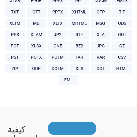
XLSB
EPUB
PPSX
PPT
DOCM
EMLX
TXT
OTT
PPTX
XHTML
OTP
TIF
XLTM
MD
XLTX
MHTML
MSG
ODS
PPS
XLAM
JP2
RTF
XLA
ODT
POT
XLSX
ONE
BZ2
JPG
GZ
PST
POTX
POTM
TAR
RAR
CSV
ZIP
ODP
DOTM
XLS
DOT
HTML
EML
كيفية