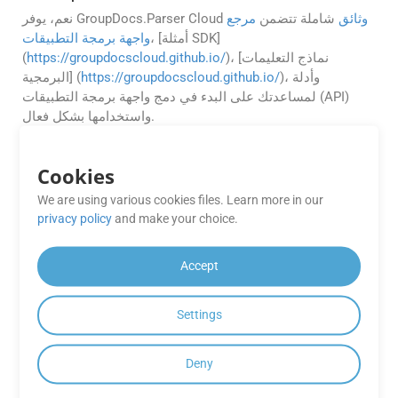
وثائق
شاملة تتضمن
مرجع
نعم، يوفر GroupDocs.Parser Cloud
، [أمثلة SDK]
واجهة برمجة التطبيقات
)، [نماذج التعليمات
https://groupdocscloud.github.io/
(
)، وأدلة
https://groupdocscloud.github.io/
البرمجية] (
لمساعدتك على البدء في دمج واجهة برمجة التطبيقات (API)
واستخدامها بشكل فعال.
هل يمكنني استخراج البيانات من ملف PDF
Cookies
ممسوح ضوئيًا أو مستند قائم على صورة
We are using various cookies files. Learn more in our
OTT باستخدام GroupDocs.Parser
privacy policy
and make your choice.
Cloud SDK لـ PHP؟
نعم، يتضمن GroupDocs.Parser Cloud تقنية التعرف الضوئي
Accept
على الحروف (OCR)، ويمكنه استخراج النص من ملفات PDF
الممسوحة ضوئيًا ومستندات OTT المستندة إلى الصور. يمكنك
Settings
تفعيل خيارات التعرف الضوئي على الحروف (OCR) من خلال
إعدادات واجهة برمجة التطبيقات (API) لتحويل المحتوى
الممسوح ضوئيًا إلى نص قابل للقراءة آليًا.
Deny