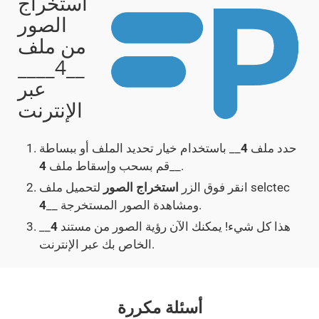
استخراج
الصور
من ملف
__4____
عبر
الإنترنت
حدد ملف
4
__ باستخدام خيار تحديد الملف أو ببساطة
__.
قم بسحب وإسقاط ملف
4
لتحميل ملف selctec
انقر فوق الزر
استخراج الصور
__ ومشاهدة الصور المستخرجة.
4
هذا كل شيء! يمكنك الآن رؤية الصور من مستند
4
__
الخاص بك عبر الإنترنت.
أسئلة مكررة