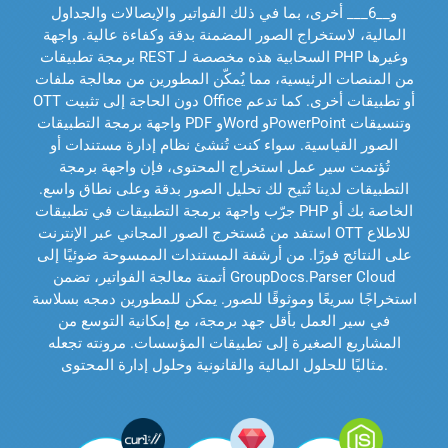
و__6___ أخرى، بما في ذلك الفواتير والإيصالات والجداول
المالية، لاستخراج الصور المضمنة بدقة وكفاءة عالية. واجهة
برمجة تطبيقات REST السحابية هذه مخصصة لـ PHP وغيرها
من المنصات الرئيسية، مما يُمكّن المطورين من معالجة ملفات
OTT دون الحاجة إلى تثبيت Office أو تطبيقات أخرى. كما تدعم
واجهة برمجة التطبيقات PDF وWord وPowerPoint وتنسيقات
الصور القياسية. سواء كنت تُنشئ نظام إدارة مستندات أو
تُؤتمت سير عمل استخراج المحتوى، فإن واجهة برمجة
التطبيقات لدينا تُتيح لك تحليل الصور بدقة وعلى نطاق واسع.
جرّب واجهة برمجة التطبيقات في تطبيقات PHP الخاصة بك أو
استفد من مُستخرج الصور المجاني عبر الإنترنت OTT للاطلاع
على النتائج فورًا. من أرشفة المستندات الممسوحة ضوئيًا إلى
أتمتة معالجة الفواتير، تضمن GroupDocs.Parser Cloud
استخراجًا سريعًا وموثوقًا للصور. يمكن للمطورين دمجه بسلاسة
في سير العمل بأقل جهد برمجة، مع إمكانية التوسع من
المشاريع الصغيرة إلى تطبيقات المؤسسات. مرونته تجعله
مثاليًا للحلول المالية والقانونية وحلول إدارة المحتوى.