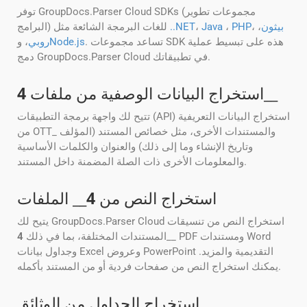
توفر GroupDocs.Parser Cloud SDKs (مجموعات تطوير
بيثون
،
،
PHP
،
Java
،
..NET
البرامج) للغات البرمجة الشائعة مثل
. تساعد مجموعات SDK هذه على تبسيط عملية
Node.js
روبي
، و
دمج GroupDocs.Parser Cloud في تطبيقاتك.
__
استخراج البيانات الوصفية من ملفات
4
تتيح لك واجهة برمجة التطبيقات (API) استخراج البيانات التعريفية
من OTT_ والمستندات الأخرى، مثل خصائص المستند (المؤلف
وتاريخ الإنشاء وما إلى ذلك) والعنوان والكلمات الأساسية
والمعلومات الأخرى ذات الصلة المضمنة داخل المستند.
استخراج النص من
4
__ الملفات
يتيح لك GroupDocs.Parser Cloud استخراج النص من تنسيقات
__ PDF ومستندات Word
المستندات المختلفة، بما في ذلك
4
وجداول بيانات Excel وعروض PowerPoint التقديمية والمزيد.
يمكنك استخراج النص من صفحات فردية أو من المستند بأكمله.
استخراج الجداول من الوثائق