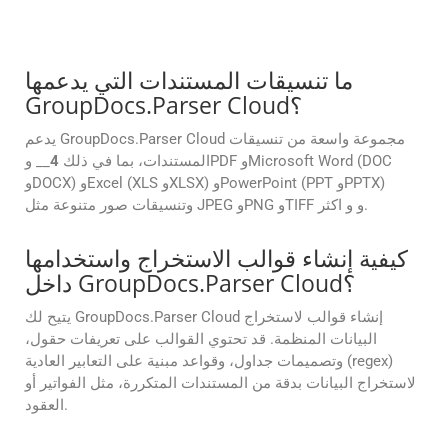
ما تنسيقات المستندات التي يدعمها
GroupDocs.Parser Cloud؟
يدعم GroupDocs.Parser Cloud مجموعة واسعة من تنسيقات
المستندات، بما في ذلك
4
__ وPDF وMicrosoft Word (DOC
وDOCX) وExcel (XLS وXLSX) وPowerPoint (PPT وPPTX)
وتنسيقات صور متنوعة مثل JPEG وPNG وTIFF و و اكثر.
كيفية إنشاء قوالب الاستخراج واستخدامها
داخل GroupDocs.Parser Cloud؟
يتيح لك GroupDocs.Parser Cloud إنشاء قوالب لاستخراج
البيانات المنظمة. قد تحتوي القوالب على تعريفات حقول،
وتصميمات جداول، وقواعد مبنية على التعابير العادية (regex)
لاستخراج البيانات بدقة من المستندات المتكررة، مثل الفواتير أو
العقود.