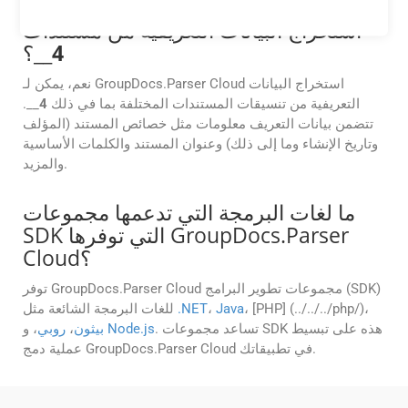
هل يمكن لـ GroupDocs.Parser Cloud
استخراج البيانات التعريفية من مستندات
4
__؟
نعم، يمكن لـ GroupDocs.Parser Cloud استخراج البيانات
التعريفية من تنسيقات المستندات المختلفة بما في ذلك
4
__.
تتضمن بيانات التعريف معلومات مثل خصائص المستند (المؤلف
وتاريخ الإنشاء وما إلى ذلك) وعنوان المستند والكلمات الأساسية
والمزيد.
ما لغات البرمجة التي تدعمها مجموعات
SDK التي توفرها GroupDocs.Parser
Cloud؟
توفر GroupDocs.Parser Cloud مجموعات تطوير البرامج (SDK)
، [PHP] (../../../php/)،
Java
،
.NET
للغات البرمجة الشائعة مثل
. تساعد مجموعات SDK هذه على تبسيط
Node.js
، و
بيثون
،
روبي
عملية دمج GroupDocs.Parser Cloud في تطبيقاتك.