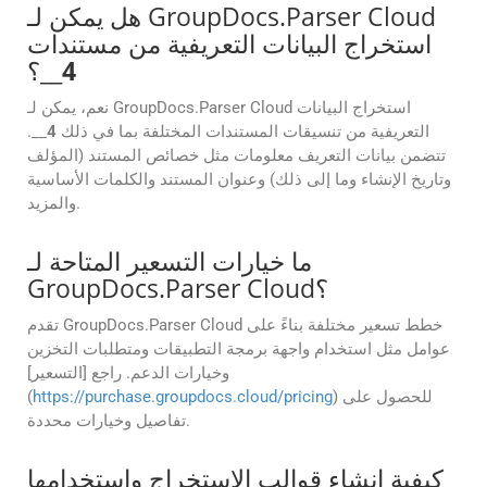
هل يمكن لـ GroupDocs.Parser Cloud
استخراج البيانات التعريفية من مستندات
4
__؟
نعم، يمكن لـ GroupDocs.Parser Cloud استخراج البيانات
التعريفية من تنسيقات المستندات المختلفة بما في ذلك
4
__.
تتضمن بيانات التعريف معلومات مثل خصائص المستند (المؤلف
وتاريخ الإنشاء وما إلى ذلك) وعنوان المستند والكلمات الأساسية
والمزيد.
ما خيارات التسعير المتاحة لـ
GroupDocs.Parser Cloud؟
تقدم GroupDocs.Parser Cloud خطط تسعير مختلفة بناءً على
عوامل مثل استخدام واجهة برمجة التطبيقات ومتطلبات التخزين
وخيارات الدعم. راجع [التسعير]
) للحصول على
https://purchase.groupdocs.cloud/pricing
(
تفاصيل وخيارات محددة.
كيفية إنشاء قوالب الاستخراج واستخدامها