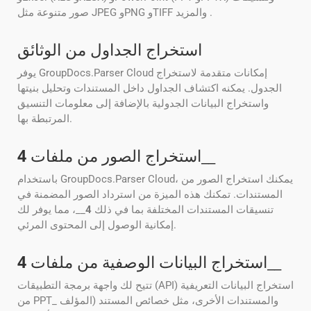
صور متنوعة مثل JPEG وPNG وTIFF والمزيد .
استخراج الجداول من الوثائق
يوفر GroupDocs.Parser Cloud إمكانات متقدمة لاستخراج
الجدول. يمكنه اكتشاف الجداول داخل المستندات وتحليل بنيتها
واستخراج البيانات الجدولية بالإضافة إلى معلومات التنسيق
المرتبطة بها.
__
استخراج الصور من ملفات
4
باستخدام GroupDocs.Parser Cloud، يمكنك استخراج الصور من
المستندات. تمكنك هذه الميزة من استرداد الصور المضمنة في
تنسيقات المستندات المختلفة بما في ذلك
4
__، مما يوفر لك
إمكانية الوصول إلى المحتوى المرئي.
__
استخراج البيانات الوصفية من ملفات
4
تتيح لك واجهة برمجة التطبيقات (API) استخراج البيانات التعريفية
من PPT_ والمستندات الأخرى، مثل خصائص المستند (المؤلف