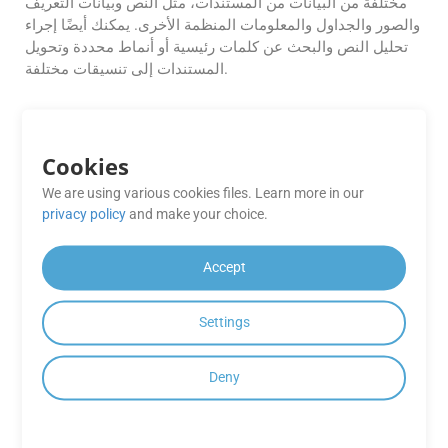
مختلفة من البيانات من المستندات، مثل النص وبيانات التعريف
والصور والجداول والمعلومات المنظمة الأخرى. يمكنك أيضًا إجراء
تحليل النص والبحث عن كلمات رئيسية أو أنماط محددة وتحويل
المستندات إلى تنسيقات مختلفة.
هل هناك وثائق متاحة لـ
GroupDocs.Parser Cloud؟
Cookies
وثائق
شاملة تتضمن
مرجع
نعم، يوفر GroupDocs.Parser Cloud
We are using various cookies files. Learn more in our
، [أمثلة SDK]
واجهة برمجة التطبيقات
privacy policy
and make your choice.
)، [نماذج التعليمات
https://groupdocscloud.github.io/
(
)، وأدلة
https://groupdocscloud.github.io/
البرمجية] (
Accept
لمساعدتك على البدء في دمج واجهة برمجة التطبيقات (API)
واستخدامها بشكل فعال.
Settings
هل يمكنني استخراج البيانات من ملف PDF
ممسوح ضوئيًا أو مستند قائم على صورة
Deny
PPT باستخدام GroupDocs.Parser
Cloud SDK لـ PHP؟