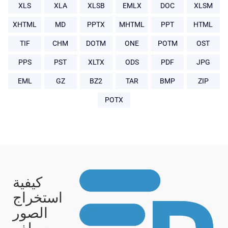
XLS
XLA
XLSB
EMLX
DOC
XLSM
XHTML
MD
PPTX
MHTML
PPT
HTML
TIF
CHM
DOTM
ONE
POTM
OST
PPS
PST
XLTX
ODS
PDF
JPG
EML
GZ
BZ2
TAR
BMP
ZIP
POTX
كيفية
استخراج
الصور
من ملف