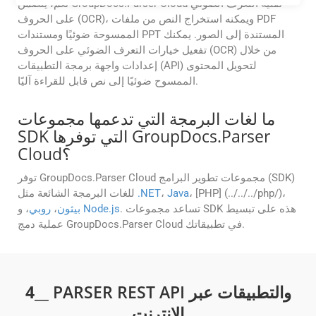
نعم، يتضمن GroupDocs.Parser Cloud تقنية التعرف الضوئي
على الحروف (OCR)، ويمكنه استخراج النص من ملفات PDF
الممسوحة ضوئيًا ومستندات PPT المستندة إلى الصور. يمكنك
تفعيل خيارات التعرف الضوئي على الحروف (OCR) من خلال
إعدادات واجهة برمجة التطبيقات (API) لتحويل المحتوى
الممسوح ضوئيًا إلى نص قابل للقراءة آليًا.
ما لغات البرمجة التي تدعمها مجموعات
SDK التي توفرها GroupDocs.Parser
Cloud؟
توفر GroupDocs.Parser Cloud مجموعات تطوير البرامج (SDK)
، [PHP] (../../../php/)،
Java
،
.NET
للغات البرمجة الشائعة مثل
. تساعد مجموعات SDK هذه على تبسيط
Node.js
، و
بيثون
،
روبي
عملية دمج GroupDocs.Parser Cloud في تطبيقاتك.
__ PARSER REST API والتطبيقات عبر
4
الإنترنت