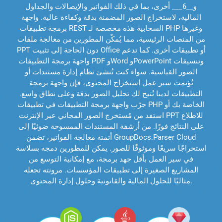
و__6___ أخرى، بما في ذلك الفواتير والإيصالات والجداول
المالية، لاستخراج الصور المضمنة بدقة وكفاءة عالية. واجهة
برمجة تطبيقات REST السحابية هذه مخصصة لـ PHP وغيرها
من المنصات الرئيسية، مما يُمكّن المطورين من معالجة ملفات
PPT دون الحاجة إلى تثبيت Office أو تطبيقات أخرى. كما تدعم
واجهة برمجة التطبيقات PDF وWord وPowerPoint وتنسيقات
الصور القياسية. سواء كنت تُنشئ نظام إدارة مستندات أو
تُؤتمت سير عمل استخراج المحتوى، فإن واجهة برمجة
التطبيقات لدينا تُتيح لك تحليل الصور بدقة وعلى نطاق واسع.
جرّب واجهة برمجة التطبيقات في تطبيقات PHP الخاصة بك أو
استفد من مُستخرج الصور المجاني عبر الإنترنت PPT للاطلاع
على النتائج فورًا. من أرشفة المستندات الممسوحة ضوئيًا إلى
أتمتة معالجة الفواتير، تضمن GroupDocs.Parser Cloud
استخراجًا سريعًا وموثوقًا للصور. يمكن للمطورين دمجه بسلاسة
في سير العمل بأقل جهد برمجة، مع إمكانية التوسع من
المشاريع الصغيرة إلى تطبيقات المؤسسات. مرونته تجعله
مثاليًا للحلول المالية والقانونية وحلول إدارة المحتوى.