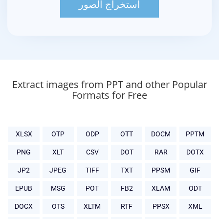
Extract images from PPT and other Popular
Formats for Free
XLSX
OTP
ODP
OTT
DOCM
PPTM
PNG
XLT
CSV
DOT
RAR
DOTX
JP2
JPEG
TIFF
TXT
PPSM
GIF
EPUB
MSG
POT
FB2
XLAM
ODT
DOCX
OTS
XLTM
RTF
PPSX
XML