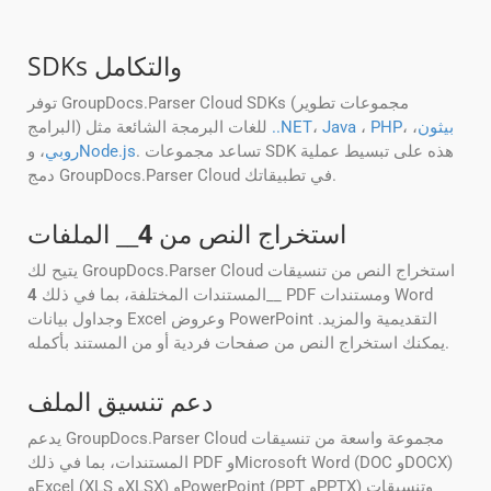
SDKs والتكامل
توفر GroupDocs.Parser Cloud SDKs (مجموعات تطوير
بيثون
،
،
PHP
،
Java
،
..NET
البرامج) للغات البرمجة الشائعة مثل
. تساعد مجموعات SDK هذه على تبسيط عملية
Node.js
روبي
، و
دمج GroupDocs.Parser Cloud في تطبيقاتك.
استخراج النص من
4
__ الملفات
يتيح لك GroupDocs.Parser Cloud استخراج النص من تنسيقات
__ PDF ومستندات Word
المستندات المختلفة، بما في ذلك
4
وجداول بيانات Excel وعروض PowerPoint التقديمية والمزيد.
يمكنك استخراج النص من صفحات فردية أو من المستند بأكمله.
دعم تنسيق الملف
يدعم GroupDocs.Parser Cloud مجموعة واسعة من تنسيقات
المستندات، بما في ذلك PDF وMicrosoft Word (DOC وDOCX)
وExcel (XLS وXLSX) وPowerPoint (PPT وPPTX) وتنسيقات