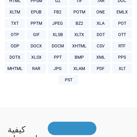
HTML
PPSM
GZ
TIF
TAR
DOC
XLTM
EPUB
FB2
POTM
ONE
EMLX
TXT
PPTM
JPEG
BZ2
XLA
POT
OTP
GIF
XLSB
XLTX
DOT
OTT
ODP
DOCX
DOCM
XHTML
CSV
RTF
DOTX
XLSX
PPT
BMP
XML
PPS
MHTML
RAR
JPG
XLAM
PDF
XLT
PST
كيفية