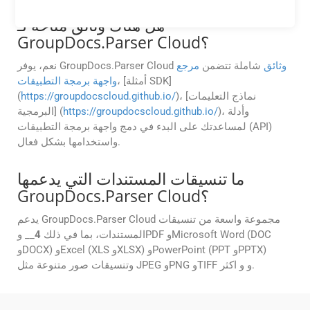
هل هناك وثائق متاحة لـ
GroupDocs.Parser Cloud؟
وثائق
شاملة تتضمن
مرجع
نعم، يوفر GroupDocs.Parser Cloud
، [أمثلة SDK]
واجهة برمجة التطبيقات
)، [نماذج التعليمات
https://groupdocscloud.github.io/
(
)، وأدلة
https://groupdocscloud.github.io/
البرمجية] (
لمساعدتك على البدء في دمج واجهة برمجة التطبيقات (API)
واستخدامها بشكل فعال.
ما تنسيقات المستندات التي يدعمها
GroupDocs.Parser Cloud؟
يدعم GroupDocs.Parser Cloud مجموعة واسعة من تنسيقات
المستندات، بما في ذلك
4
__ وPDF وMicrosoft Word (DOC
وDOCX) وExcel (XLS وXLSX) وPowerPoint (PPT وPPTX)
وتنسيقات صور متنوعة مثل JPEG وPNG وTIFF و و اكثر.