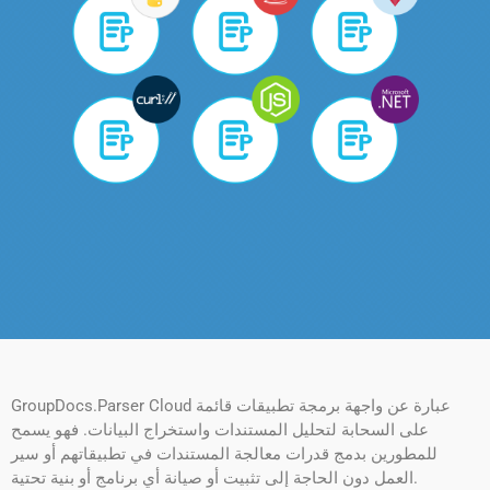
GroupDocs.Parser Cloud عبارة عن واجهة برمجة تطبيقات قائمة
على السحابة لتحليل المستندات واستخراج البيانات. فهو يسمح
للمطورين بدمج قدرات معالجة المستندات في تطبيقاتهم أو سير
العمل دون الحاجة إلى تثبيت أو صيانة أي برنامج أو بنية تحتية.