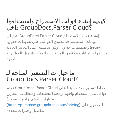
كيفية إنشاء قوالب الاستخراج واستخدامها
داخل GroupDocs.Parser Cloud؟
يتيح لك GroupDocs.Parser Cloud إنشاء قوالب لاستخراج
البيانات المنظمة. قد تحتوي القوالب على تعريفات حقول،
وتصميمات جداول، وقواعد مبنية على التعابير العادية (regex)
لاستخراج البيانات بدقة من المستندات المتكررة، مثل الفواتير أو
العقود.
ما خيارات التسعير المتاحة لـ
GroupDocs.Parser Cloud؟
تقدم GroupDocs.Parser Cloud خطط تسعير مختلفة بناءً على
عوامل مثل استخدام واجهة برمجة التطبيقات ومتطلبات التخزين
وخيارات الدعم. راجع [التسعير]
) للحصول على
https://purchase.groupdocs.cloud/pricing
(
تفاصيل وخيارات محددة.