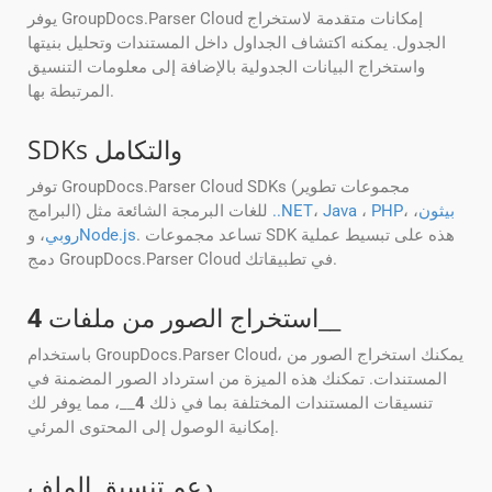
يوفر GroupDocs.Parser Cloud إمكانات متقدمة لاستخراج
الجدول. يمكنه اكتشاف الجداول داخل المستندات وتحليل بنيتها
واستخراج البيانات الجدولية بالإضافة إلى معلومات التنسيق
المرتبطة بها.
SDKs والتكامل
توفر GroupDocs.Parser Cloud SDKs (مجموعات تطوير
بيثون
،
،
PHP
،
Java
،
..NET
البرامج) للغات البرمجة الشائعة مثل
. تساعد مجموعات SDK هذه على تبسيط عملية
Node.js
روبي
، و
دمج GroupDocs.Parser Cloud في تطبيقاتك.
__
استخراج الصور من ملفات
4
باستخدام GroupDocs.Parser Cloud، يمكنك استخراج الصور من
المستندات. تمكنك هذه الميزة من استرداد الصور المضمنة في
تنسيقات المستندات المختلفة بما في ذلك
4
__، مما يوفر لك
إمكانية الوصول إلى المحتوى المرئي.
دعم تنسيق الملف