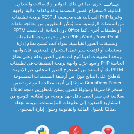
و__6___ أخرى، بما في ذلك الفواتير والإيصالات والجداول
المالية، لاستخراج الصور المضمنة بدقة وكفاءة عالية. واجهة
برمجة تطبيقات REST السحابية هذه مخصصة لـ PHP وغيرها
من المنصات الرئيسية، مما يُمكّن المطورين من معالجة ملفات
PPTM دون الحاجة إلى تثبيت Office أو تطبيقات أخرى. كما
تدعم واجهة برمجة التطبيقات PDF وWord وPowerPoint
وتنسيقات الصور القياسية. سواء كنت تُنشئ نظام إدارة
مستندات أو تُؤتمت سير عمل استخراج المحتوى، فإن واجهة
برمجة التطبيقات لدينا تُتيح لك تحليل الصور بدقة وعلى نطاق
واسع. جرّب واجهة برمجة التطبيقات في تطبيقات PHP الخاصة
بك أو استفد من مُستخرج الصور المجاني عبر الإنترنت PPTM
للاطلاع على النتائج فورًا. من أرشفة المستندات الممسوحة
ضوئيًا إلى أتمتة معالجة الفواتير، تضمن GroupDocs.Parser
Cloud استخراجًا سريعًا وموثوقًا للصور. يمكن للمطورين دمجه
بسلاسة في سير العمل بأقل جهد برمجة، مع إمكانية التوسع من
المشاريع الصغيرة إلى تطبيقات المؤسسات. مرونته تجعله
مثاليًا للحلول المالية والقانونية وحلول إدارة المحتوى.