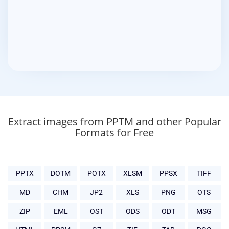
Extract images from PPTM and other Popular
Formats for Free
PPTX
DOTM
POTX
XLSM
PPSX
TIFF
MD
CHM
JP2
XLS
PNG
OTS
ZIP
EML
OST
ODS
ODT
MSG