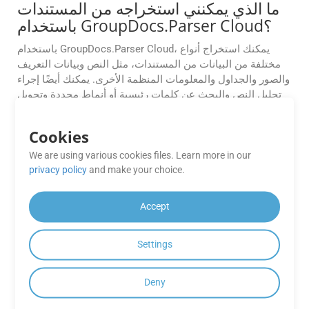
ما الذي يمكنني استخراجه من المستندات
باستخدام GroupDocs.Parser Cloud؟
باستخدام GroupDocs.Parser Cloud، يمكنك استخراج أنواع
مختلفة من البيانات من المستندات، مثل النص وبيانات التعريف
والصور والجداول والمعلومات المنظمة الأخرى. يمكنك أيضًا إجراء
تحليل النص والبحث عن كلمات رئيسية أو أنماط محددة وتحويل
المستندات إلى تنسيقات مختلفة.
Cookies
هل يمكنني استخراج البيانات من ملف PDF
We are using various cookies files. Learn more in our
ممسوح ضوئيًا أو مستند قائم على صورة
privacy policy
and make your choice.
PPTM باستخدام GroupDocs.Parser
Cloud SDK لـ PHP؟
Accept
نعم، يتضمن GroupDocs.Parser Cloud تقنية التعرف الضوئي
على الحروف (OCR)، ويمكنه استخراج النص من ملفات PDF
Settings
الممسوحة ضوئيًا ومستندات PPTM المستندة إلى الصور. يمكنك
تفعيل خيارات التعرف الضوئي على الحروف (OCR) من خلال
إعدادات واجهة برمجة التطبيقات (API) لتحويل المحتوى
Deny
الممسوح ضوئيًا إلى نص قابل للقراءة آليًا.