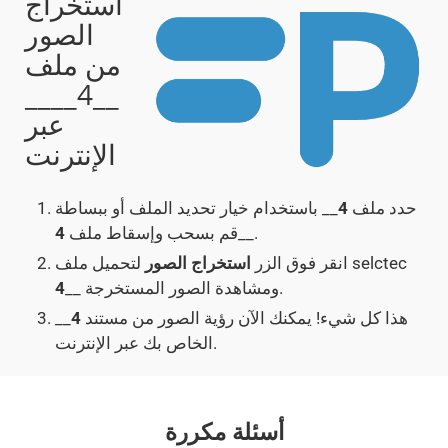
استخراج
الصور
من ملف
__4____
عبر
الإنترنت
حدد ملف
4
__ باستخدام خيار تحديد الملف أو ببساطة
__.
قم بسحب وإسقاط ملف
4
لتحميل ملف selctec
انقر فوق الزر
استخراج الصور
__ ومشاهدة الصور المستخرجة.
4
هذا كل شيء! يمكنك الآن رؤية الصور من مستند
4
__
الخاص بك عبر الإنترنت.
أسئلة مكررة