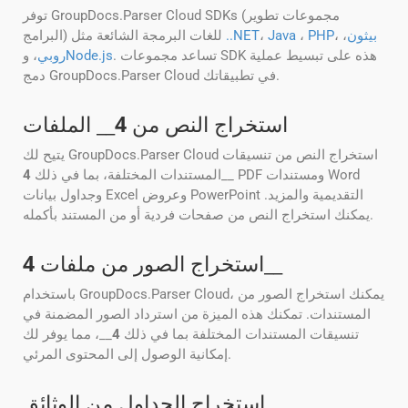
توفر GroupDocs.Parser Cloud SDKs (مجموعات تطوير
بيثون
،
،
PHP
،
Java
،
..NET
البرامج) للغات البرمجة الشائعة مثل
. تساعد مجموعات SDK هذه على تبسيط عملية
Node.js
روبي
، و
دمج GroupDocs.Parser Cloud في تطبيقاتك.
استخراج النص من
4
__ الملفات
يتيح لك GroupDocs.Parser Cloud استخراج النص من تنسيقات
__ PDF ومستندات Word
المستندات المختلفة، بما في ذلك
4
وجداول بيانات Excel وعروض PowerPoint التقديمية والمزيد.
يمكنك استخراج النص من صفحات فردية أو من المستند بأكمله.
__
استخراج الصور من ملفات
4
باستخدام GroupDocs.Parser Cloud، يمكنك استخراج الصور من
المستندات. تمكنك هذه الميزة من استرداد الصور المضمنة في
تنسيقات المستندات المختلفة بما في ذلك
4
__، مما يوفر لك
إمكانية الوصول إلى المحتوى المرئي.
استخراج الجداول من الوثائق