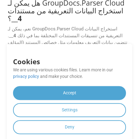
هل يمكن لـ GroupDocs.Parser Cloud
استخراج البيانات التعريفية من مستندات
4
__؟
نعم، يمكن لـ GroupDocs.Parser Cloud استخراج البيانات
التعريفية من تنسيقات المستندات المختلفة بما في ذلك
4
__.
تتضمن بيانات التعريف معلومات مثل خصائص المستند (المؤلف
وتاريخ الإنشاء وما إلى ذلك) وعنوان المستند والكلمات الأساسية
والمزيد.
Cookies
We are using various cookies files. Learn more in our
هل يمكنني استخراج البيانات من ملف PDF
privacy policy
and make your choice.
ممسوح ضوئيًا أو مستند قائم على صورة
XLAM باستخدام GroupDocs.Parser
Accept
Cloud SDK لـ PHP؟
نعم، يتضمن GroupDocs.Parser Cloud تقنية التعرف الضوئي
Settings
على الحروف (OCR)، ويمكنه استخراج النص من ملفات PDF
الممسوحة ضوئيًا ومستندات XLAM المستندة إلى الصور. يمكنك
تفعيل خيارات التعرف الضوئي على الحروف (OCR) من خلال
Deny
إعدادات واجهة برمجة التطبيقات (API) لتحويل المحتوى