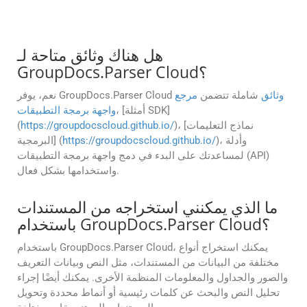
هل هناك وثائق متاحة لـ
GroupDocs.Parser Cloud؟
وثائق
شاملة تتضمن
مرجع
نعم، يوفر GroupDocs.Parser Cloud
، [أمثلة SDK]
واجهة برمجة التطبيقات
)، [نماذج التعليمات
https://groupdocscloud.github.io/
(
)، وأدلة
https://groupdocscloud.github.io/
البرمجية] (
لمساعدتك على البدء في دمج واجهة برمجة التطبيقات (API)
واستخدامها بشكل فعال.
ما الذي يمكنني استخراجه من المستندات
باستخدام GroupDocs.Parser Cloud؟
باستخدام GroupDocs.Parser Cloud، يمكنك استخراج أنواع
مختلفة من البيانات من المستندات، مثل النص وبيانات التعريف
والصور والجداول والمعلومات المنظمة الأخرى. يمكنك أيضًا إجراء
تحليل النص والبحث عن كلمات رئيسية أو أنماط محددة وتحويل