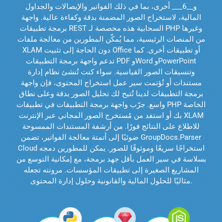
و__6___ أخرى، بما في ذلك الفواتير والإيصالات والجداول
المالية، لاستخراج الصور المضمنة بدقة وكفاءة عالية. واجهة
برمجة تطبيقات REST السحابية هذه مخصصة لـ PHP وغيرها
من المنصات الرئيسية، مما يُمكّن المطورين من معالجة ملفات
XLAM دون الحاجة إلى تثبيت Office أو تطبيقات أخرى. كما
تدعم واجهة برمجة التطبيقات PDF وWord وPowerPoint
وتنسيقات الصور القياسية. سواء كنت تُنشئ نظام إدارة
مستندات أو تُؤتمت سير عمل استخراج المحتوى، فإن واجهة
برمجة التطبيقات لدينا تُتيح لك تحليل الصور بدقة وعلى نطاق
واسع. جرّب واجهة برمجة التطبيقات في تطبيقات PHP الخاصة
بك أو استفد من مُستخرج الصور المجاني عبر الإنترنت XLAM
للاطلاع على النتائج فورًا. من أرشفة المستندات الممسوحة
ضوئيًا إلى أتمتة معالجة الفواتير، تضمن GroupDocs.Parser
Cloud استخراجًا سريعًا وموثوقًا للصور. يمكن للمطورين دمجه
بسلاسة في سير العمل بأقل جهد برمجة، مع إمكانية التوسع من
المشاريع الصغيرة إلى تطبيقات المؤسسات. مرونته تجعله
مثاليًا للحلول المالية والقانونية وحلول إدارة المحتوى.