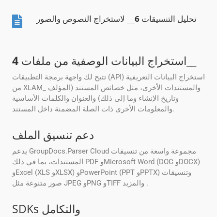
تحليل التنسيقات
6
__ لاستخراج النصوص والصور
__
استخراج البيانات الوصفية من ملفات
4
تتيح لك واجهة برمجة التطبيقات (API) استخراج البيانات التعريفية
من XLAM_ والمستندات الأخرى، مثل خصائص المستند (المؤلف
وتاريخ الإنشاء وما إلى ذلك) والعنوان والكلمات الأساسية
والمعلومات الأخرى ذات الصلة المضمنة داخل المستند.
دعم تنسيق الملف
يدعم GroupDocs.Parser Cloud مجموعة واسعة من تنسيقات
المستندات، بما في ذلك PDF وMicrosoft Word (DOC وDOCX)
وExcel (XLS وXLSX) وPowerPoint (PPT وPPTX) وتنسيقات
صور متنوعة مثل JPEG وPNG وTIFF والمزيد .
SDKs والتكامل