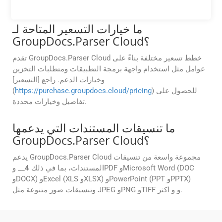
الممسوح ضوئيًا إلى نص قابل للقراءة آليًا.
ما خيارات التسعير المتاحة لـ
GroupDocs.Parser Cloud؟
تقدم GroupDocs.Parser Cloud خطط تسعير مختلفة بناءً على
عوامل مثل استخدام واجهة برمجة التطبيقات ومتطلبات التخزين
وخيارات الدعم. راجع [التسعير]
) للحصول على
https://purchase.groupdocs.cloud/pricing
(
تفاصيل وخيارات محددة.
ما تنسيقات المستندات التي يدعمها
GroupDocs.Parser Cloud؟
يدعم GroupDocs.Parser Cloud مجموعة واسعة من تنسيقات
المستندات، بما في ذلك
4
__ وPDF وMicrosoft Word (DOC
وDOCX) وExcel (XLS وXLSX) وPowerPoint (PPT وPPTX)
وتنسيقات صور متنوعة مثل JPEG وPNG وTIFF و و اكثر.