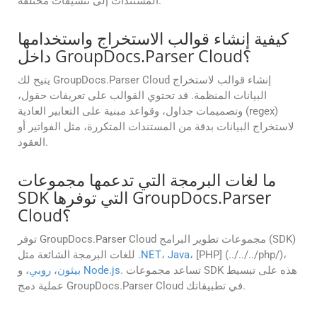
المستندات إلى تنسيقات مختلفة.
كيفية إنشاء قوالب الاستخراج واستخدامها
داخل GroupDocs.Parser Cloud؟
يتيح لك GroupDocs.Parser Cloud إنشاء قوالب لاستخراج
البيانات المنظمة. قد تحتوي القوالب على تعريفات حقول،
وتصميمات جداول، وقواعد مبنية على التعابير العادية (regex)
لاستخراج البيانات بدقة من المستندات المتكررة، مثل الفواتير أو
العقود.
ما لغات البرمجة التي تدعمها مجموعات
SDK التي توفرها GroupDocs.Parser
Cloud؟
توفر GroupDocs.Parser Cloud مجموعات تطوير البرامج (SDK)
، [PHP] (../../../php/)،
Java
،
.NET
للغات البرمجة الشائعة مثل
. تساعد مجموعات SDK هذه على تبسيط
Node.js
، و
بيثون
،
روبي
عملية دمج GroupDocs.Parser Cloud في تطبيقاتك.