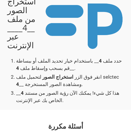
استخراج
الصور
من ملف
__4____
عبر
الإنترنت
حدد ملف
4
__ باستخدام خيار تحديد الملف أو ببساطة
__.
قم بسحب وإسقاط ملف
4
لتحميل ملف selctec
انقر فوق الزر
استخراج الصور
__ ومشاهدة الصور المستخرجة.
4
هذا كل شيء! يمكنك الآن رؤية الصور من مستند
4
__
الخاص بك عبر الإنترنت.
أسئلة مكررة