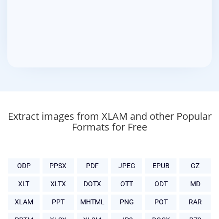
Extract images from XLAM and other Popular
Formats for Free
ODP
PPSX
PDF
JPEG
EPUB
GZ
XLT
XLTX
DOTX
OTT
ODT
MD
XLAM
PPT
MHTML
PNG
POT
RAR