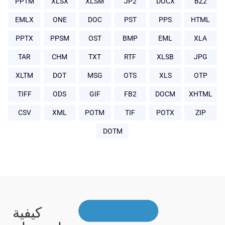
PPTM
XLSX
XLSM
JP2
DOCX
BZ2
EMLX
ONE
DOC
PST
PPS
HTML
PPTX
PPSM
OST
BMP
EML
XLA
TAR
CHM
TXT
RTF
XLSB
JPG
XLTM
DOT
MSG
OTS
XLS
OTP
TIFF
ODS
GIF
FB2
DOCM
XHTML
CSV
XML
POTM
TIF
POTX
ZIP
DOTM
كيفية