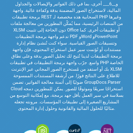
و__6___ أخرى، بما في ذلك الفواتير والإيصالات والجداول
المالية، لاستخراج الصور المضمنة بدقة وكفاءة عالية. واجهة
برمجة تطبيقات REST السحابية هذه مخصصة لـ PHP وغيرها
من المنصات الرئيسية، مما يُمكّن المطورين من معالجة ملفات
XLSM دون الحاجة إلى تثبيت Office أو تطبيقات أخرى. كما
تدعم واجهة برمجة التطبيقات PDF وWord وPowerPoint
وتنسيقات الصور القياسية. سواء كنت تُنشئ نظام إدارة
مستندات أو تُؤتمت سير عمل استخراج المحتوى، فإن واجهة
برمجة التطبيقات لدينا تُتيح لك تحليل الصور بدقة وعلى نطاق
واسع. جرّب واجهة برمجة التطبيقات في تطبيقات PHP الخاصة
بك أو استفد من مُستخرج الصور المجاني عبر الإنترنت XLSM
للاطلاع على النتائج فورًا. من أرشفة المستندات الممسوحة
ضوئيًا إلى أتمتة معالجة الفواتير، تضمن GroupDocs.Parser
Cloud استخراجًا سريعًا وموثوقًا للصور. يمكن للمطورين دمجه
بسلاسة في سير العمل بأقل جهد برمجة، مع إمكانية التوسع من
المشاريع الصغيرة إلى تطبيقات المؤسسات. مرونته تجعله
مثاليًا للحلول المالية والقانونية وحلول إدارة المحتوى.