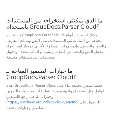
ما الذي يمكنني استخراجه من المستندات
باستخدام GroupDocs.Parser Cloud؟
باستخدام GroupDocs.Parser Cloud، يمكنك استخراج أنواع
مختلفة من البيانات من المستندات، مثل النص وبيانات التعريف
والصور والجداول والمعلومات المنظمة الأخرى. يمكنك أيضًا إجراء
تحليل النص والبحث عن كلمات رئيسية أو أنماط محددة وتحويل
المستندات إلى تنسيقات مختلفة.
ما خيارات التسعير المتاحة لـ
GroupDocs.Parser Cloud؟
تقدم GroupDocs.Parser Cloud خطط تسعير مختلفة بناءً على
عوامل مثل استخدام واجهة برمجة التطبيقات ومتطلبات التخزين
وخيارات الدعم. راجع [التسعير]
) للحصول على
https://purchase.groupdocs.cloud/pricing
(
تفاصيل وخيارات محددة.