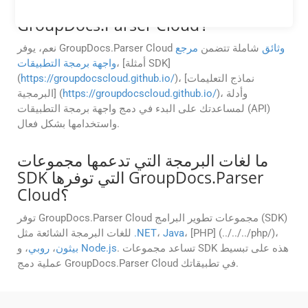
هل هناك وثائق متاحة لـ
GroupDocs.Parser Cloud؟
وثائق
شاملة تتضمن
مرجع
نعم، يوفر GroupDocs.Parser Cloud
، [أمثلة SDK]
واجهة برمجة التطبيقات
)، [نماذج التعليمات
https://groupdocscloud.github.io/
(
)، وأدلة
https://groupdocscloud.github.io/
البرمجية] (
لمساعدتك على البدء في دمج واجهة برمجة التطبيقات (API)
واستخدامها بشكل فعال.
ما لغات البرمجة التي تدعمها مجموعات
SDK التي توفرها GroupDocs.Parser
Cloud؟
توفر GroupDocs.Parser Cloud مجموعات تطوير البرامج (SDK)
، [PHP] (../../../php/)،
Java
،
.NET
للغات البرمجة الشائعة مثل
. تساعد مجموعات SDK هذه على تبسيط
Node.js
، و
بيثون
،
روبي
عملية دمج GroupDocs.Parser Cloud في تطبيقاتك.