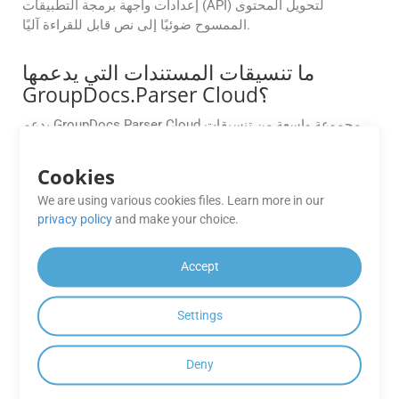
إعدادات واجهة برمجة التطبيقات (API) لتحويل المحتوى
الممسوح ضوئيًا إلى نص قابل للقراءة آليًا.
ما تنسيقات المستندات التي يدعمها
GroupDocs.Parser Cloud؟
يدعم GroupDocs.Parser Cloud مجموعة واسعة من تنسيقات
المستندات، بما في ذلك
4
__ وPDF وMicrosoft Word (DOC
وDOCX) وExcel (XLS وXLSX) وPowerPoint (PPT وPPTX)
Cookies
وتنسيقات صور متنوعة مثل JPEG وPNG وTIFF و و اكثر.
We are using various cookies files. Learn more in our
privacy policy
and make your choice.
كيفية إنشاء قوالب الاستخراج واستخدامها
داخل GroupDocs.Parser Cloud؟
Accept
يتيح لك GroupDocs.Parser Cloud إنشاء قوالب لاستخراج
البيانات المنظمة. قد تحتوي القوالب على تعريفات حقول،
Settings
وتصميمات جداول، وقواعد مبنية على التعابير العادية (regex)
لاستخراج البيانات بدقة من المستندات المتكررة، مثل الفواتير أو
العقود.
Deny