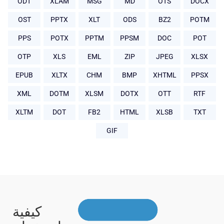
ODT
XLAM
MSG
MD
OTS
DOCX
OST
PPTX
XLT
ODS
BZ2
POTM
PPS
POTX
PPTM
PPSM
DOC
POT
OTP
XLS
EML
ZIP
JPEG
XLSX
EPUB
XLTX
CHM
BMP
XHTML
PPSX
XML
DOTM
XLSM
DOTX
OTT
RTF
XLTM
DOT
FB2
HTML
XLSB
TXT
GIF
كيفية