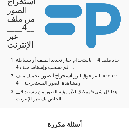
استخراج
الصور
من ملف
__4____
عبر
الإنترنت
حدد ملف
4
__ باستخدام خيار تحديد الملف أو ببساطة
__.
قم بسحب وإسقاط ملف
4
لتحميل ملف selctec
انقر فوق الزر
استخراج الصور
__ ومشاهدة الصور المستخرجة.
4
هذا كل شيء! يمكنك الآن رؤية الصور من مستند
4
__
الخاص بك عبر الإنترنت.
أسئلة مكررة