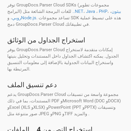
توفر GroupDocs.Parser Cloud SDKs (مجموعات تطوير
بيثون
،
،
PHP
،
Java
،
..NET
البرامج) للغات البرمجة الشائعة مثل
. تساعد مجموعات SDK هذه على تبسيط عملية
Node.js
روبي
، و
دمج GroupDocs.Parser Cloud في تطبيقاتك.
استخراج الجداول من الوثائق
يوفر GroupDocs.Parser Cloud إمكانات متقدمة لاستخراج
الجدول. يمكنه اكتشاف الجداول داخل المستندات وتحليل بنيتها
واستخراج البيانات الجدولية بالإضافة إلى معلومات التنسيق
المرتبطة بها.
دعم تنسيق الملف
يدعم GroupDocs.Parser Cloud مجموعة واسعة من تنسيقات
المستندات، بما في ذلك PDF وMicrosoft Word (DOC وDOCX)
وExcel (XLS وXLSX) وPowerPoint (PPT وPPTX) وتنسيقات
صور متنوعة مثل JPEG وPNG وTIFF والمزيد .
استخراج النص من
4
__ الملفات