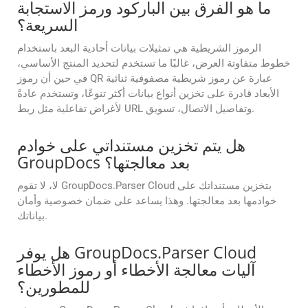
ما هو الفرق بين الباركود ورمز الاستجابة
السريعة؟
الرموز الشريطية هي تمثيلات بيانات أحادية البعد باستخدام
خطوط متفاوتة العرض، غالبًا ما تستخدم لتحديد المنتج الأساسي،
في حين أن رموز QR عبارة عن رموز شريطية مصفوفية ثنائية
الأبعاد قادرة على تخزين أنواع بيانات أكثر تنوعًا، وتستخدم عادةً
لأغراض تفاعلية مثل ربط URL وتفاصيل الاتصال، تسويق.
هل يتم تخزين مستنداتي على خوادم
GroupDocs بعد معالجتها؟
لا، لا تقوم GroupDocs.Parser Cloud بتخزين مستنداتك على
خوادمها بعد معالجتها. وهذا يساعد على ضمان خصوصية وأمان
بياناتك.
هل يوفر GroupDocs.Parser Cloud
آليات معالجة الأخطاء أو رموز الأخطاء
للمطورين؟