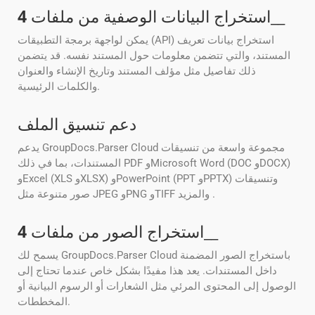
__
استخراج البيانات الوصفية من ملفات
4
يمكن لواجهة برمجة التطبيقات (API) استخراج بيانات تعريف
المستند، والتي تتضمن معلومات حول المستند نفسه. قد يتضمن
ذلك تفاصيل مثل مؤلف المستند وتاريخ الإنشاء والعنوان
والكلمات الرئيسية.
دعم تنسيق الملف
يدعم GroupDocs.Parser Cloud مجموعة واسعة من تنسيقات
المستندات، بما في ذلك PDF وMicrosoft Word (DOC وDOCX)
وExcel (XLS وXLSX) وPowerPoint (PPT وPPTX) وتنسيقات
صور متنوعة مثل JPEG وPNG وTIFF والمزيد .
__
استخراج الصور من ملفات
4
يسمح لك GroupDocs.Parser Cloud باستخراج الصور المضمنة
داخل المستندات. يعد هذا مفيدًا بشكل خاص عندما تحتاج إلى
الوصول إلى المحتوى المرئي مثل الشعارات أو الرسوم البيانية أو
المخططات.