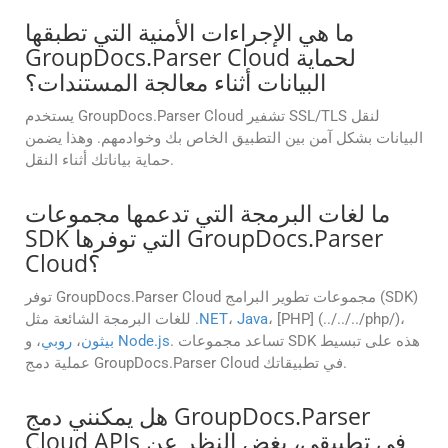
ما هي الإجراءات الأمنية التي تطبقها
GroupDocs.Parser Cloud لحماية
البيانات أثناء معالجة المستندات؟
يستخدم GroupDocs.Parser Cloud تشفير SSL/TLS لنقل
البيانات بشكل آمن بين التطبيق الخاص بك وخوادمهم. وهذا يضمن
حماية بياناتك أثناء النقل.
ما لغات البرمجة التي تدعمها مجموعات
SDK التي توفرها GroupDocs.Parser
Cloud؟
توفر GroupDocs.Parser Cloud مجموعات تطوير البرامج (SDK)
، [PHP] (../../../php/)،
Java
،
.NET
للغات البرمجة الشائعة مثل
. تساعد مجموعات SDK هذه على تبسيط
Node.js
، و
بيثون
،
روبي
عملية دمج GroupDocs.Parser Cloud في تطبيقاتك.
هل يمكنني دمج GroupDocs.Parser
Cloud APIs في تطبيقي، بغض النظر عن