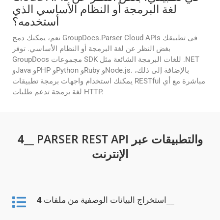
لغة البرمجة أو النظام الأساسي الذي
أستخدمه؟
نعم، يمكنك دمج GroupDocs.Parser Cloud APIs في تطبيقك
بغض النظر عن لغة البرمجة أو النظام الأساسي. توفر
GroupDocs مجموعات SDK للغات البرمجة الشائعة مثل .NET
وJava وPHP وPython وRuby وNode.js. بالإضافة إلى ذلك،
يمكنك استخدام واجهات برمجة تطبيقات RESTful مباشرة مع أي
لغة برمجة تدعم طلبات HTTP.
__ PARSER REST API والتطبيقات عبر
4
الإنترنت
__
استخراج البيانات الوصفية من ملفات
4