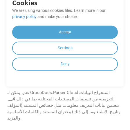
الخاص بهم للحصول على معلومات حول موثوقية الخدمة ووقت
Cookies
التشغيل.
We are using various cookies files. Learn more in our
privacy policy
and make your choice.
هل يمكنني استخدام GroupDocs.Parser
Cloud لفك تشفير الرموز الشريطية أحادية
Accept
وثنائية الأبعاد؟
نعم، يدعم GroupDocs.Parser Cloud كلا من الرموز الشريطية
Settings
أحادية وثنائية الأبعاد.
Deny
هل يمكن لـ GroupDocs.Parser Cloud
استخراج البيانات التعريفية من مستندات
4
__؟
نعم، يمكن لـ GroupDocs.Parser Cloud استخراج البيانات
التعريفية من تنسيقات المستندات المختلفة بما في ذلك
4
__.
تتضمن بيانات التعريف معلومات مثل خصائص المستند (المؤلف
وتاريخ الإنشاء وما إلى ذلك) وعنوان المستند والكلمات الأساسية
والمزيد.