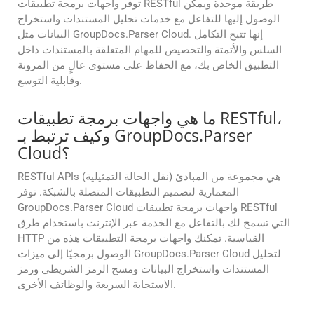
توفر واجهات برمجة تطبيقات RESTful طريقة موحدة ويمكن
الوصول إليها للتفاعل مع خدمات تحليل المستندات واستخراج
البيانات مثل GroupDocs.Parser Cloud. إنها تتيح التكامل
السلس والأتمتة والتخصيص للمهام المتعلقة بالمستندات داخل
التطبيق الخاص بك، مع الحفاظ على مستوى عالٍ من المرونة
وقابلية التوسع.
ما هي واجهات برمجة تطبيقات RESTful،
وكيف ترتبط بـ GroupDocs.Parser
Cloud؟
RESTful APIs (نقل الحالة التمثيلية) هي مجموعة من المبادئ
المعمارية لتصميم التطبيقات المتصلة بالشبكة. توفر
GroupDocs.Parser Cloud واجهات برمجة تطبيقات RESTful
التي تسمح لك بالتفاعل مع الخدمة عبر الإنترنت باستخدام طرق
HTTP القياسية. تمكنك واجهات برمجة التطبيقات هذه من
الوصول برمجيًا إلى ميزات GroupDocs.Parser Cloud لتحليل
المستندات واستخراج البيانات ومسح الرمز الشريطي ورمز
الاستجابة السريعة والوظائف الأخرى.