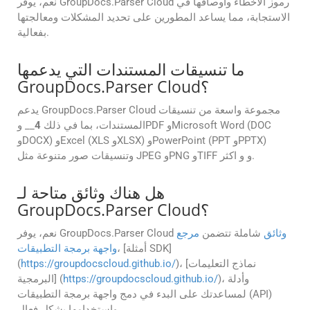
نعم، يوفر GroupDocs.Parser Cloud رموز الأخطاء وأوصافها في
الاستجابة، مما يساعد المطورين على تحديد المشكلات ومعالجتها
بفعالية.
ما تنسيقات المستندات التي يدعمها
GroupDocs.Parser Cloud؟
يدعم GroupDocs.Parser Cloud مجموعة واسعة من تنسيقات
المستندات، بما في ذلك
4
__ وPDF وMicrosoft Word (DOC
وDOCX) وExcel (XLS وXLSX) وPowerPoint (PPT وPPTX)
وتنسيقات صور متنوعة مثل JPEG وPNG وTIFF و و اكثر.
هل هناك وثائق متاحة لـ
GroupDocs.Parser Cloud؟
وثائق
شاملة تتضمن
مرجع
نعم، يوفر GroupDocs.Parser Cloud
، [أمثلة SDK]
واجهة برمجة التطبيقات
)، [نماذج التعليمات
https://groupdocscloud.github.io/
(
)، وأدلة
https://groupdocscloud.github.io/
البرمجية] (
لمساعدتك على البدء في دمج واجهة برمجة التطبيقات (API)
واستخدامها بشكل فعال.