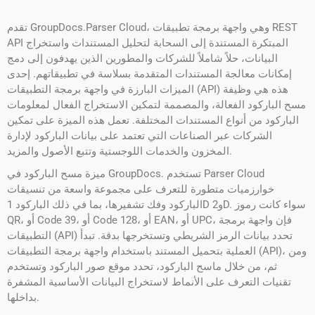
تقدم GroupDocs.Parser Cloud، وهي واجهة برمجة تطبيقات REST
API المبتكرة المستندة إلى السحابة لتحليل المستندات واستخراج
البيانات، حلاً شاملاً للشركات والمطورين الذين يهدفون إلى دمج
إمكانات معالجة المستندات المتقدمة بسلاسة في تطبيقاتهم. إحدى
الميزات البارزة في واجهة برمجة التطبيقات (API) هذه هي وظيفة
مسح الباركود الفعالة، والمصممة لتمكين الاستخراج الفعال لمعلومات
الباركود من أنواع المستندات المختلفة. تعمل هذه الميزة على تمكين
الشركات عبر الصناعات التي تعتمد على بيانات الباركود لإدارة
المخزون والخدمات اللوجستية وتتبع الأصول والمزيد.
ميزة مسح الباركود في GroupDocs. تستخدم Parser Cloud
خوارزميات متطورة للتعرف على مجموعة واسعة من تنسيقات
الباركود وفك تشفيرها، بما في ذلك الباركود 1D و2D. سواء كانت رموز
QR، أو Code 39، أو Code 128، أو EAN، أو UPC، فإن واجهة برمجة
التطبيقات (API) تحدد بيانات الرمز الشريطي وتستخرجها بدقة. تبدأ
العملية بتحميل المستند باستخدام واجهة برمجة التطبيقات (API)، ومن
ثم، من خلال ماسح الباركود، تحدد موقع صور الباركود وتستخدم
تقنيات التعرف على الأنماط لاستخراج البيانات الأساسية المشفرة
بداخلها.