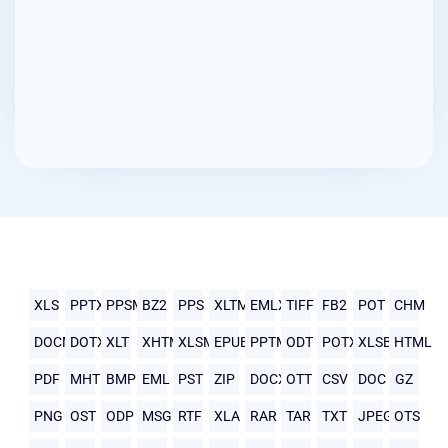
XLS
PPTX
PPSM
BZ2
PPS
XLTM
EMLX
TIFF
FB2
POT
CHM
DOCM
DOTX
XLT
XHTML
XLSM
EPUB
PPTM
ODT
POTX
XLSB
HTML
PDF
MHTML
BMP
EML
PST
ZIP
DOCX
OTT
CSV
DOC
GZ
PNG
OST
ODP
MSG
RTF
XLA
RAR
TAR
TXT
JPEG
OTS