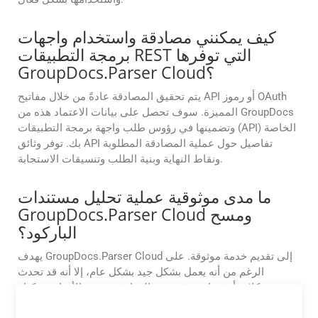
كيف يمكنني مصادقة واستخدام واجهات
برمجة التطبيقات REST التي توفرها
GroupDocs.Parser Cloud؟
يتم تحقيق المصادقة عادةً من خلال مفاتيح API أو رموز OAuth
المميزة. سوف تحصل على بيانات الاعتماد هذه من GroupDocs
وتضمينها في رؤوس طلب واجهة برمجة التطبيقات (API) الخاصة
بك. توفر وثائق API تفاصيل حول عملية المصادقة المطلوبة
ونقاط النهاية وبنية الطلب وتنسيقات الاستجابة.
ما مدى موثوقية عملية تحليل مستندات
GroupDocs.Parser Cloud ومسح
الباركود؟
يهدف GroupDocs.Parser Cloud إلى تقديم خدمة موثوقة. على
الرغم من أنه يعمل بشكل جيد بشكل عام، إلا أنه قد تحدث
مشكلات أو فترات توقف عن العمل في بعض الأحيان. يمكنك
الرجوع إلى وثائق GroupDocs.Parser Cloud أو الاتصال بالدعم