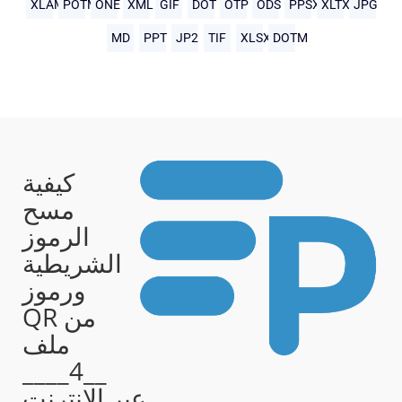
XLAM
POTM
ONE
XML
GIF
DOT
OTP
ODS
PPSX
XLTX
JPG
MD
PPT
JP2
TIF
XLSX
DOTM
كيفية
مسح
الرموز
الشريطية
ورموز
QR من
ملف
__4____
عبر الإنترنت