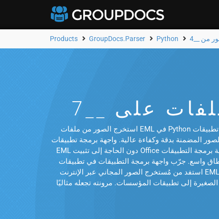
Products
GroupDocs.Parser
Python
استخرج الصور من ملفات EML في Python باستخدام واجهة برمجة تطبيقات GroupDocs.Parser Cloud. حلل ملفات EML و__6___ أخرى، بما في ذلك الفواتير والإيصالات والجداول
عالية. واجهة برمجة تطبيقات REST السحابية هذه مخصصة لـ Python وغيرها من المنصات الرئيسية، مما يُمكّن المطورين من معالجة ملفات
EML دون الحاجة إلى تثبيت Office أو تطبيقات أخرى. كما تدعم واجهة برمجة التطبيقات PDF وWord وPowerPoint وتنسيقات الصور القياسية. سواء كنت تُنشئ نظام إدارة مستندات أو
ّب واجهة برمجة التطبيقات في تطبيقات Python الخاصة بك أو
استفد من مُستخرج الصور المجاني عبر الإنترنت EML للاطلاع على النتائج فورًا. من أرشفة المستندات الممسوحة ضوئيًا إلى أتمتة معالجة الفواتير، تضمن GroupDocs.Parser Cloud
الصغيرة إلى تطبيقات المؤسسات. مرونته تجعله مثاليًا