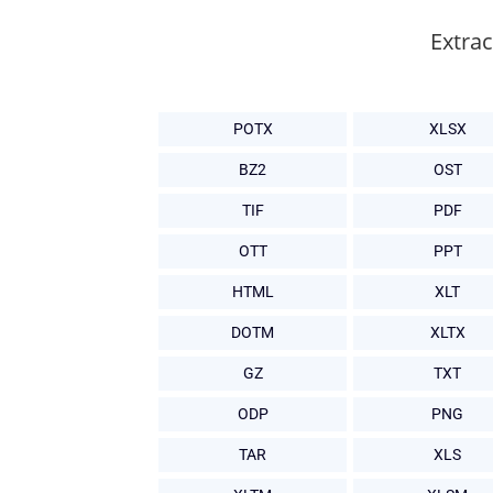
Extra
POTX
XLSX
BZ2
OST
TIF
PDF
OTT
PPT
HTML
XLT
DOTM
XLTX
GZ
TXT
ODP
PNG
TAR
XLS