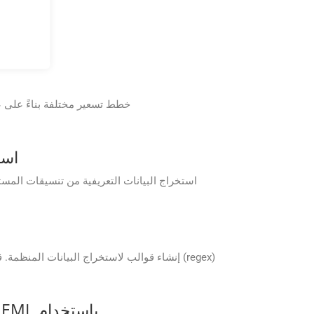
هل يم
نعم، يمكن لـ GroupDocs.Parser Cloud استخراج البيانات التعريفية من