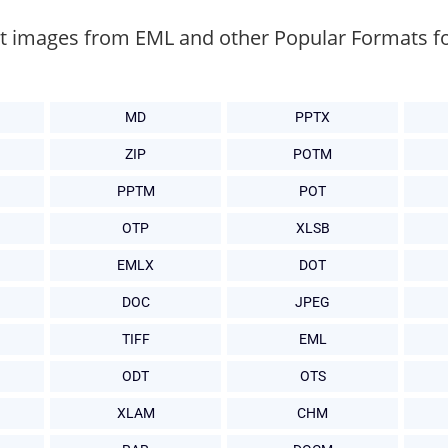
ct images from EML and other Popular Formats fo
MD
PPTX
ZIP
POTM
PPTM
POT
OTP
XLSB
EMLX
DOT
DOC
JPEG
TIFF
EML
ODT
OTS
XLAM
CHM