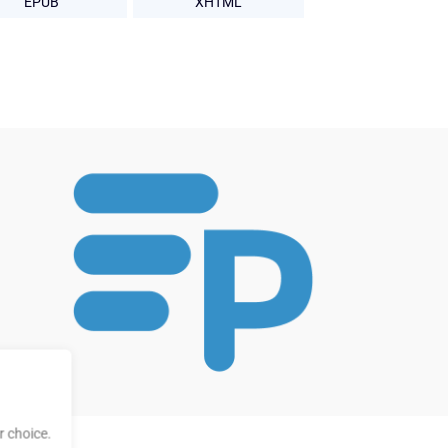
EPUB
XHTML
 choice.