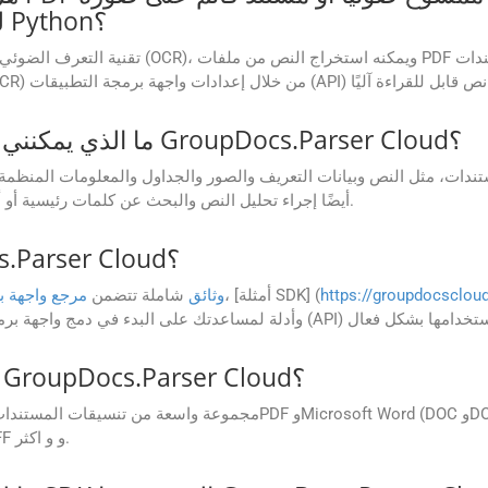
GroupDocs.Parser Cloud SDK لـ Python؟
ما الذي يمكنني استخراجه من المستندات باستخدام GroupDocs.Parser Cloud؟
أيضًا إجراء تحليل النص والبحث عن كلمات رئيسية أو أنماط محددة وتحويل المستندات إلى تنسيقات مختلفة.
هل هناك وثائق متاحة لـ GroupDocs.Parser Cloud؟
https://groupdocscloud
، [أمثلة SDK] (
وثائق
شاملة تتضمن
مرجع واجهة ب
ما تنسيقات المستندات التي يدعمها GroupDocs.Parser Cloud؟
يدعم GroupDocs.Parser Cloud مجموعة واسعة من تنسيقات ا
وPPTX) وتنسيقات صور متنوعة مثل JPEG وPNG وTIFF و و اكثر.