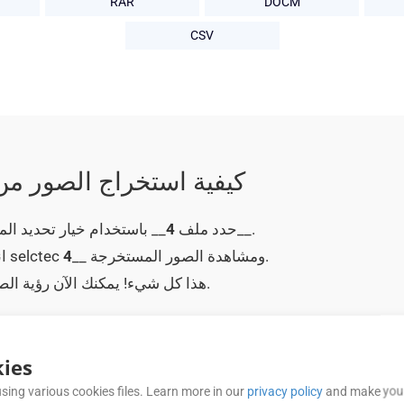
RAR
DOCM
CSV
كيفية استخراج الصور من ملف __4____ 
__.
حدد ملف
4
__ باستخدام خيار تحديد 
__ ومشاهدة الصور المستخرجة.
4
لتحميل ملف selctec
ا
__ الخاص بك عبر الإنترنت.
هذا كل شيء! يمكنك الآن رؤية ال
ies
sing various cookies files. Learn more in our
privacy policy
and make your