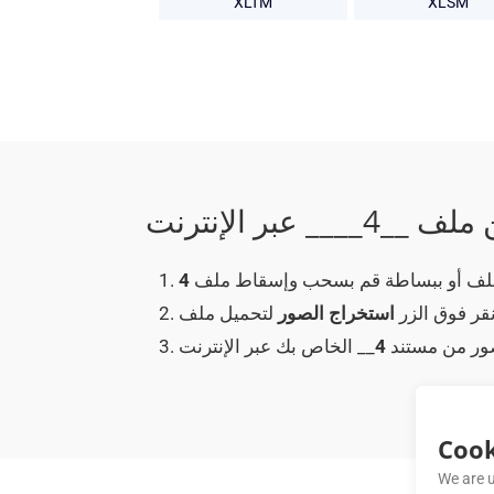
XLTM
XLSM
عبر الإنترنت
الملف أو ببساطة قم بسحب وإسقاط ملف
4
نقر فوق الزر
استخراج الصور
صور من مستند
4
Cook
We are u