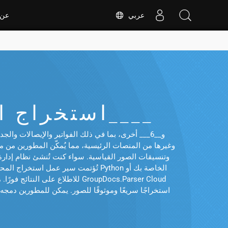
عربي
عن
استخراج الصور من __4____ الملفات على __7____
تُؤتمت سير عمل استخراج المحتوى، ف
استخراجًا سريعًا وموثوقًا للصور. يمكن للمطورين دمجه