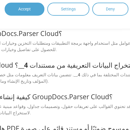
أسئلة مكررة
Accept
Settings
Deny
ما خيارات التسعير المتاحة لـ GroupDocs.Parser Cloud؟
) للحصول على تفاصيل وخيارات محددة.
كن لـ GroupDocs.Parser Cloud استخراج البيانات التعريفية من مستندات
4
__؟
 تنسيقات المستندات المختلفة بما في ذلك
4
__. تتضمن بيانات التعريف معلومات مثل خص
(المؤلف وتاريخ الإنشاء وما إلى ذلك) وعنوان المستند والكلمات الأساسية والمزيد.
كيفية إنشاء قوالب الاستخراج واستخدامها داخل GroupDocs.Parser Cloud؟
لاستخراج البيانات بدقة من المستندات المتكررة، مثل الفواتير أو العقود.
هل يم