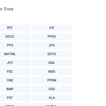
r Free
RTF
GIF
DOCX
PPSX
PPS
JPG
MHTML
DOTX
JP2
XML
FB2
MSG
ONE
PPSM
BMP
ODS
PST
XLA