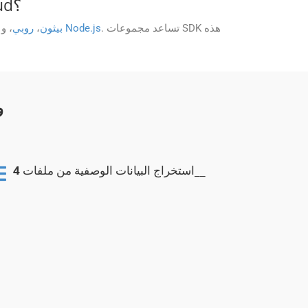
ما لغات البرمجة التي تدعمها مجموعات SDK التي توفرها GroupDocs.Parser Cloud؟
. تساعد مجموعات SDK هذه
Node.js
، و
بيثون
،
روبي
،
_
__
استخراج البيانات الوصفية من ملفات
4