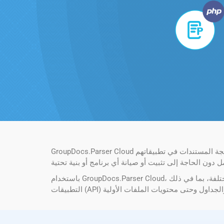
GroupDocs.Parser Cloud عبارة عن واجهة برمجة تطبيقات قائمة على السحابة لتحليل المستندات واستخراج البيانات. فهو يسمح للمطورين بدمج قدرات معالجة المستندات في تطبيقاتهم
باستخدام GroupDocs.Parser Cloud، يمكنك العمل مع تنسيقات المستندات المختلفة، بما في ذلك PDF، ومايكروسوفت وورد، وإكسل، وPowerPoint، والمزيد. توفر واجهة برمجة