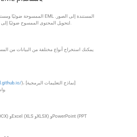
يمكنك تفعيل خيارات التعرف الضوئي على الحروف (OCR) من خلال إعدادات واجهة برمجة التطبيقات (API) لتحويل المحتوى الممسوح ضوئيًا إلى نص قابل للقراءة آليًا.
)، [نماذج التعليمات البرمجية]
.github.io/
)، وأدلة لمساعدتك على البدء في دمج واجهة برمجة التطبيقات (API) واستخدامها بشكل فعال.