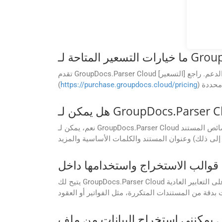
تقدم GroupDocs.Parser Cloud خطط تسعير مختلفة بناءً على عوامل مثل استخدام واجهة برمجة التطبيقات ومتطلبات التخزين وخيارات الدعم. راجع [التسعير]
(
https://purchase.groupdocs.cloud/pricing
ائص المستند
يتيح لك GroupDocs.Parser Cloud إنشاء قوالب لاستخراج البيانات المنظمة. قد تحتوي القوالب على تعريفات حقول، وتصميمات جداول، وقواعد مبنية على التعابير العادية (regex)
كنني استخراج البيانات من ملف PDF ممسوح ضوئيًا أو مستند قائم على صورة EML باستخدام