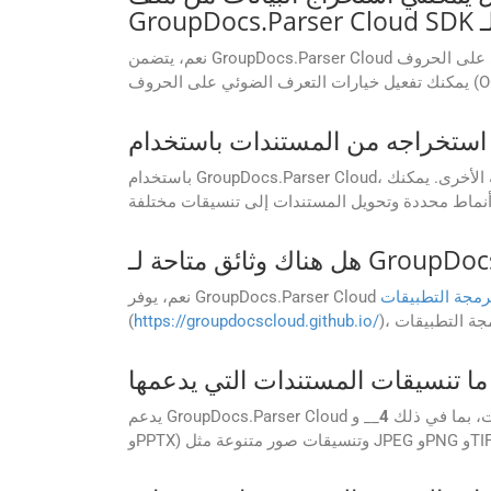
نعم، يتضمن GroupDocs.Parser Cloud تقنية التعرف الضوئي على الحروف (OCR)، ويمكنه استخراج النص من ملفات PDF الممسوحة ضوئيًا ومستندات EML المستندة إلى الصور.
باستخدام GroupDocs.Parser Cloud، يمكنك استخراج أنواع مختلفة من البيانات من المستندات، مثل النص وبيانات التعريف والصور والجداول والمعلومات المنظمة الأخرى. يمكنك
رمجة التطبيقات
نعم، يوفر GroupDocs.Parser Cloud
(
https://groupdocscloud.github.io/
لمستندات، بما في ذلك
4
__ وPDF وMicrosoft Word (DOC وDOCX) وExcel (XLS وXLSX) وPowerPoint (PPT