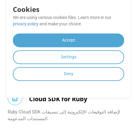
GroupDocs.Signature
Cookies
Cloud SDK for PHP
We are using various cookies files. Learn more in our
قم بدمج ميزات التوقيع الإلكتروني بسهولة في تطبيقات PHP
privacy policy
and make your choice.
الخاصة بك. يدعم مجموعة واسعة من التنسيقات بما في ذلك
Office والصور والمزيد.
Accept
GroupDocs.Signature
Cloud SDK for Python
Settings
Python SDK لتطبيق التوقيعات الرقمية على العديد من تنسيقات
Deny
المستندات.
GroupDocs.Signature
Cloud SDK for Ruby
Ruby Cloud SDK لإضافة التوقيعات الإلكترونية إلى تنسيقات
المستندات المدعومة.