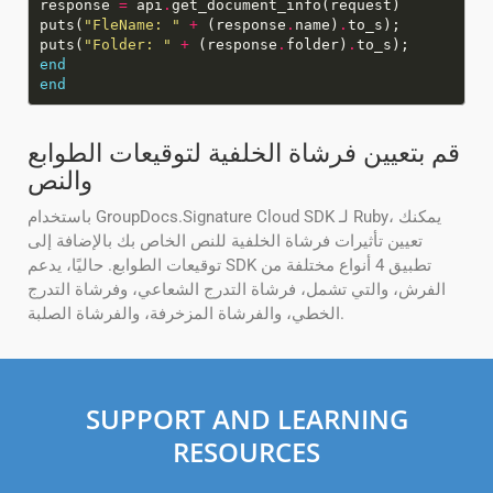
response
=
api
.
puts(
"FleName: "
+
(response
.
name)
.
puts(
"Folder: "
+
(response
.
folder)
.
end
end
قم بتعيين فرشاة الخلفية لتوقيعات الطوابع
والنص
باستخدام GroupDocs.Signature Cloud SDK لـ Ruby، يمكنك
تعيين تأثيرات فرشاة الخلفية للنص الخاص بك بالإضافة إلى
توقيعات الطوابع. حاليًا، يدعم SDK تطبيق 4 أنواع مختلفة من
الفرش، والتي تشمل، فرشاة التدرج الشعاعي، وفرشاة التدرج
الخطي، والفرشاة المزخرفة، والفرشاة الصلبة.
SUPPORT AND LEARNING
RESOURCES