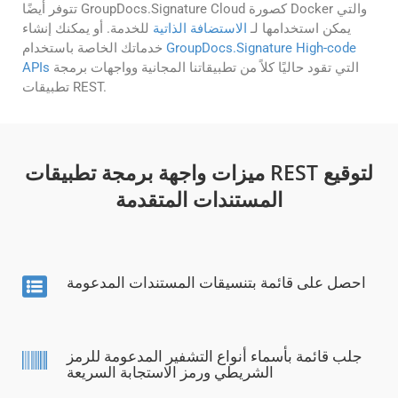
تتوفر أيضًا GroupDocs.Signature Cloud كصورة Docker والتي
يمكن استخدامها لـ
الاستضافة الذاتية
للخدمة. أو يمكنك إنشاء
GroupDocs.Signature High-code
خدماتك الخاصة باستخدام
التي تقود حاليًا كلاً من تطبيقاتنا المجانية وواجهات برمجة
APIs
تطبيقات REST.
ميزات واجهة برمجة تطبيقات REST لتوقيع
المستندات المتقدمة
احصل على قائمة بتنسيقات المستندات المدعومة
جلب قائمة بأسماء أنواع التشفير المدعومة للرمز
الشريطي ورمز الاستجابة السريعة