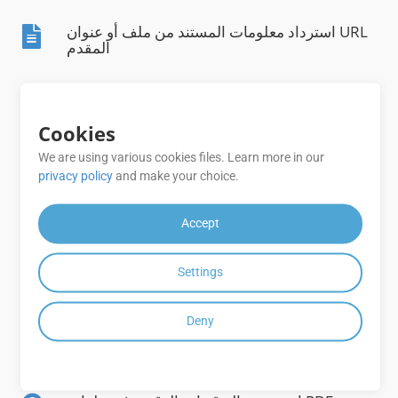
استرداد معلومات المستند من ملف أو عنوان URL
المقدم
قم بتطبيق التوقيع على مستند باستخدام اسم
الملف أو على عنوان URL المحدد
Cookies
We are using various cookies files. Learn more in our
تطبيق فرشاة الخلفية ومحاذاة النص على توقيعات
privacy policy
and make your choice.
النص
Accept
تحقق من التوقيعات النصية والرقمية لمستندات
PDF وWord وExcel باستخدام ملف أو عبر URL
Settings
Deny
تحقق من توقيعات الرمز الشريطي ورمز الاستجابة
السريعة لجميع تنسيقات المستندات المدعومة
باستخدام ملف أو عبر عنوان URL