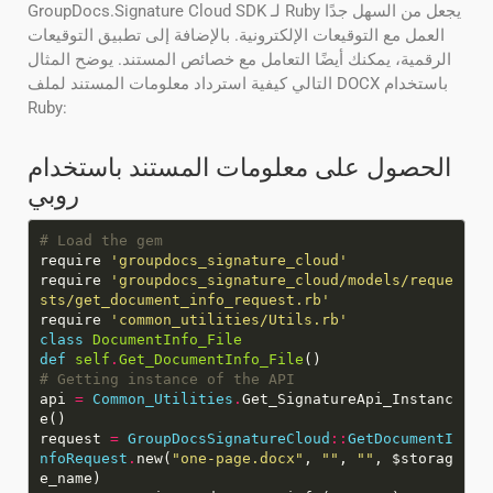
GroupDocs.Signature Cloud SDK لـ Ruby يجعل من السهل جدًا
العمل مع التوقيعات الإلكترونية. بالإضافة إلى تطبيق التوقيعات
الرقمية، يمكنك أيضًا التعامل مع خصائص المستند. يوضح المثال
التالي كيفية استرداد معلومات المستند لملف DOCX باستخدام
Ruby:
الحصول على معلومات المستند باستخدام
روبي
# Load the gem
require
'groupdocs_signature_cloud'
require
'groupdocs_signature_cloud/models/reque
sts/get_document_info_request.rb'
require
'common_utilities/Utils.rb'
class
DocumentInfo_File
def
self
.
Get_DocumentInfo_File
# Getting instance of the API
api
=
Common_Utilities
.
Get_SignatureApi_Instanc
request
=
GroupDocsSignatureCloud
::
GetDocumentI
nfoRequest
.
new(
"one-page.docx"
,
""
,
""
, $storag