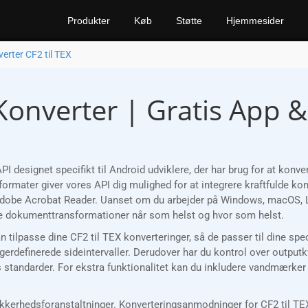
Produkter
Køb
Støtte
Hjemmesider
erter CF2 til TEX
 Konverter | Gratis App 
 designet specifikt til Android udviklere, der har brug for at kon
ormater giver vores API dig mulighed for at integrere kraftfulde kon
 Adobe Acrobat Reader. Uanset om du arbejder på Windows, macOS, Li
 dokumenttransformationer når som helst og hvor som helst.
kan tilpasse dine CF2 til TEX konverteringer, så de passer til dine s
gerdefinerede sideintervaller. Derudover har du kontrol over output
jekts standarder. For ekstra funktionalitet kan du inkludere vandmærk
rhedsforanstaltninger. Konverteringsanmodninger for CF2 til TEX v