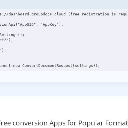
r
s://dashboard.groupdocs.cloud (free registration is requi
sionApi("AppSID", "AppKey");

ettings();

f2");

);

Free conversion Apps for Popular Format