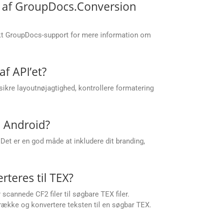
lp af GroupDocs.Conversion
akt GroupDocs-support for mere information om
af API’et?
kre layoutnøjagtighed, kontrollere formatering
i Android?
 Det er en god måde at inkludere dit branding,
teres til TEX?
cannede CF2 filer til søgbare TEX filer.
trække og konvertere teksten til en søgbar TEX.