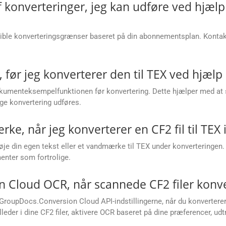
af konverteringer, jeg kan udføre ved hjæ
sible konverteringsgrænser baseret på din abonnementsplan. Kont
 før jeg konverterer den til TEX ved hjælp 
umenteksempelfunktionen før konvertering. Dette hjælper med at si
ige konvertering udføres.
rke, når jeg konverterer en CF2 fil til TEX 
lføje din egen tekst eller et vandmærke til TEX under konverteringen.
enter som fortrolige.
 Cloud OCR, når scannede CF2 filer konver
roupDocs.Conversion Cloud API-indstillingerne, når du konverterer s
eder i dine CF2 filer, aktivere OCR baseret på dine præferencer, ud