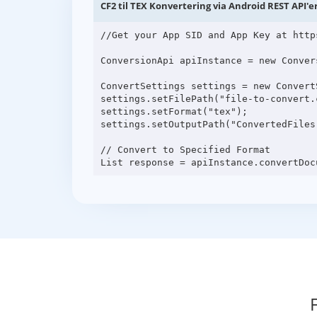
CF2 til TEX Konvertering via Android REST API'e
//Get your App SID and App Key at http
ConversionApi apiInstance = new Conver
ConvertSettings settings = new ConvertS
settings.setFilePath("file-to-convert.c
settings.setFormat("tex");

settings.setOutputPath("ConvertedFiles"
// Convert to Specified Format
