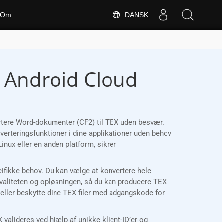
DANSK
Om
& Android Cloud
vertere Word-dokumenter (CF2) til TEX uden besvær.
verteringsfunktioner i dine applikationer uden behov
nux eller en anden platform, sikrer
pecifikke behov. Du kan vælge at konvertere hele
kvaliteten og opløsningen, så du kan producere TEX
er eller beskytte dine TEX filer med adgangskode for
alideres ved hjælp af unikke klient-ID’er og