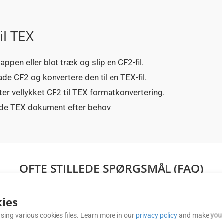
il TEX
appen eller blot træk og slip en CF2-fil.
ade CF2 og konvertere den til en TEX-fil.
ter vellykket CF2 til TEX formatkonvertering.
rede TEX dokument efter behov.
OFTE STILLEDE SPØRGSMÅL (FAQ)
ies
 GroupDocs.Conversion Cloud API’er?
sing various cookies files. Learn more in our
privacy policy
and make your