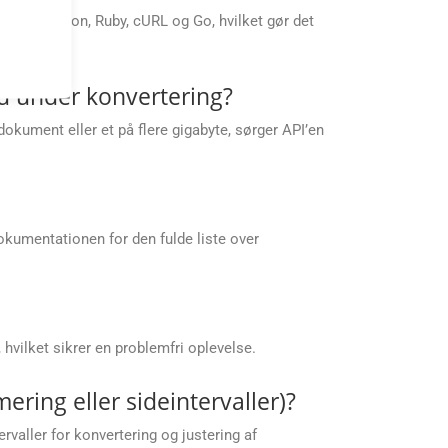
.js, Python, Ruby, cURL og Go, hvilket gør det
d under konvertering?
dokument eller et på flere gigabyte, sørger API’en
kumentationen for den fulde liste over
hvilket sikrer en problemfri oplevelse.
ering eller sideintervaller)?
ervaller for konvertering og justering af