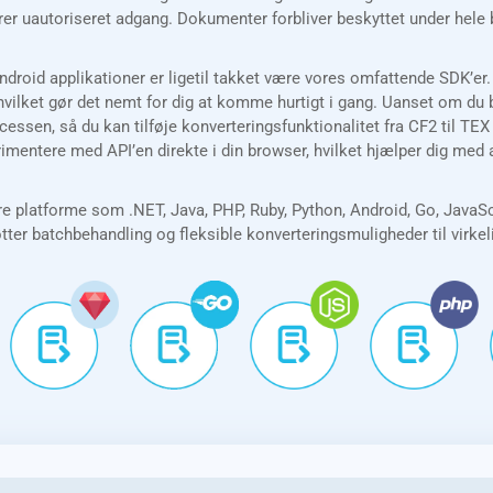
rer uautoriseret adgang. Dokumenter forbliver beskyttet under hele
droid applikationer er ligetil takket være vores omfattende SDK’er
ket gør det nemt for dig at komme hurtigt i gang. Uanset om du by
cessen, så du kan tilføje konverteringsfunktionalitet fra CF2 til T
rimentere med API’en direkte i din browser, hvilket hjælper dig med 
e platforme som .NET, Java, PHP, Ruby, Python, Android, Go, JavaS
øtter batchbehandling og fleksible konverteringsmuligheder til virke