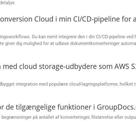
etaljer.
onversion Cloud i min CI/CD-pipeline for
ringsworkflows. Du kan nemt integrere den i din CI/CD-pipeline ved h
te giver dig mulighed for at udløse dokumentkonverteringer automat
on med cloud storage-udbydere som AWS S3
ygget integration med populære cloud-lagringsplatforme, hvilket til
r de tilgængelige funktioner i GroupDocs
grænsninger på antallet af konverteringer, filstørrelse eller out