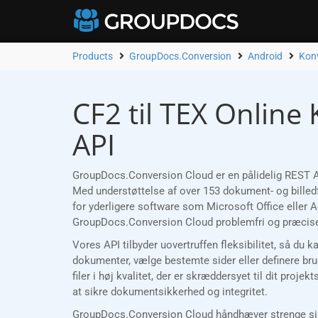
Products
GroupDocs.Conversion
Android
Konv
CF2 til TEX Online
API
GroupDocs.Conversion Cloud er en pålidelig REST API
Med understøttelse af over 153 dokument- og billedf
for yderligere software som Microsoft Office eller
GroupDocs.Conversion Cloud problemfri og præcise
Vores API tilbyder uovertruffen fleksibilitet, så du 
dokumenter, vælge bestemte sider eller definere bru
filer i høj kvalitet, der er skræddersyet til dit pro
at sikre dokumentsikkerhed og integritet.
GroupDocs.Conversion Cloud håndhæver strenge sikke