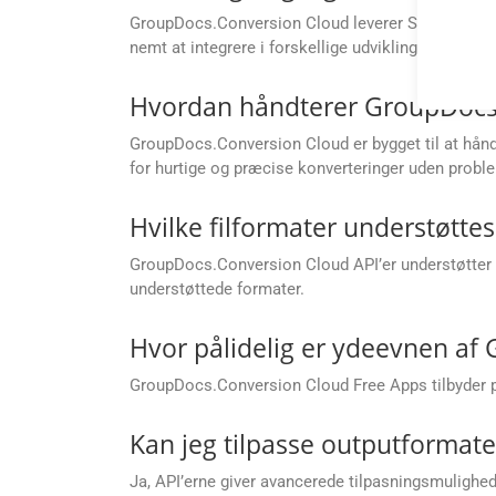
GroupDocs.Conversion Cloud leverer SDK’er til fo
nemt at integrere i forskellige udviklingsmiljøer.
Hvordan håndterer GroupDocs.C
GroupDocs.Conversion Cloud er bygget til at håndte
for hurtige og præcise konverteringer uden prob
Hvilke filformater understøtte
GroupDocs.Conversion Cloud API’er understøtter e
understøttede formater.
Hvor pålidelig er ydeevnen af
GroupDocs.Conversion Cloud Free Apps tilbyder påli
Kan jeg tilpasse outputformater 
Ja, API’erne giver avancerede tilpasningsmuligheder