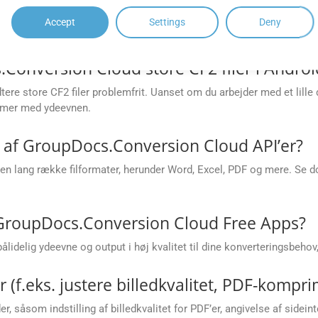
rskellige programmeringssprog såsom .NET, Java, Android, PHP, Node
Accept
Settings
Deny
onversion Cloud store CF2 filer i Androi
re store CF2 filer problemfrit. Uanset om du arbejder med et lille 
lemer med ydeevnen.
s af GroupDocs.Conversion Cloud API’er?
n lang række filformater, herunder Word, Excel, PDF og mere. Se do
 GroupDocs.Conversion Cloud Free Apps?
delig ydeevne og output i høj kvalitet til dine konverteringsbehov, 
(f.eks. justere billedkvalitet, PDF-komprim
, såsom indstilling af billedkvalitet for PDF’er, angivelse af sideint