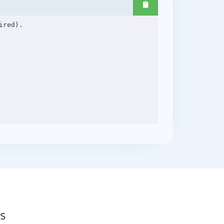
red).

s