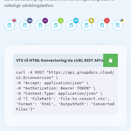
virkelige udviklingsbehov.
VTX til HTML Konvertering via cURL REST API'er
curl -X POST "https://api.groupdocs.cloud/
v2.0/conversion" \
-H "Accept: application/json" \
-H "Authorization: Bearer TOKEN" \
-H "Content-Type: application/json" \
-d "{ 'FilePath': 'file-to-convert.vtx',
'Format': 'html', 'OutputPath': 'Converted