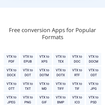
Free conversion Apps for Popular
Formats
VTX to
VTX to
VTX to
VTX to
VTX to
VTX to
PDF
EPUB
XPS
TEX
DOC
DOCM
VTX to
VTX to
VTX to
VTX to
VTX to
VTX to
DOCX
DOT
DOTM
DOTX
RTF
ODT
VTX to
VTX to
VTX to
VTX to
VTX to
VTX to
OTT
TXT
MD
TIFF
TIF
JPG
VTX to
VTX to
VTX to
VTX to
VTX to
VTX to
JPEG
PNG
GIF
BMP
ICO
PSD