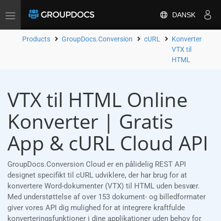
DANSK
Toggle
navigation
Products
GroupDocs.Conversion
cURL
Konverter
VTX til
HTML
VTX til HTML Online
Konverter | Gratis
App & cURL Cloud API
GroupDocs.Conversion Cloud er en pålidelig REST API
designet specifikt til cURL udviklere, der har brug for at
konvertere Word-dokumenter (VTX) til HTML uden besvær.
Med understøttelse af over 153 dokument- og billedformater
giver vores API dig mulighed for at integrere kraftfulde
konverteringsfunktioner i dine applikationer uden behov for