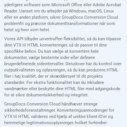
yderligere software som Microsoft Office eller Adobe Acrobat
Reader. Uanset om du arbejder på Windows, macOS, Linux
eller en anden platform, sikrer GroupDocs.Conversion Cloud
problemfri og præcise dokumenttransformationer når som
helst og hvor som helst.
Vores API tilbyder uovertruffen fleksibilitet, så du kan tilpasse
dine VTX til HTML konverteringer, så de passer til dine
specifikke behov. Du kan vælge at konvertere hele
dokumenter, vælge bestemte sider eller definere
brugerdefinerede sideintervaller. Derudover har du kontrol over
outputkvaliteten og opløsningen, så du kan producere HTML
filer i høj kvalitet, der er skræddersyet til dit projekts
standarder. For ekstra funktionalitet kan du inkludere
vandmærker eller beskytte dine HTML filer med adgangskode
for at sikre dokumentsikkerhed og integritet.
GroupDocs.Conversion Cloud håndhæver strenge
sikkerhedsforanstaltninger. Konverteringsanmodninger for
VTX til HTML valideres ved hjælp af unikke klient-ID’er og
hemmelige legitimationsoplysninger, hvilket forhindrer