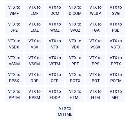
VTX to
VTX to
VTX to
VTX to
VTX to
VTX to
WMF
EMF
DCM
DICOM
WEBP
SVG
VTX to
VTX to
VTX to
VTX to
VTX to
VTX to
JP2
EMZ
WMZ
SVGZ
TGA
PSB
VTX to
VTX to
VTX to
VTX to
VTX to
VTX to
VSDX
VSX
VTX
VDX
VSSX
VSTX
VTX to
VTX to
VTX to
VTX to
VTX to
VTX to
VSDM
VSSM
VSTM
PPT
PPS
PPTX
VTX to
VTX to
VTX to
VTX to
VTX to
VTX to
PPSX
ODP
OTP
POTX
POT
POTM
VTX to
VTX to
VTX to
VTX to
VTX to
VTX to
PPTM
PPSM
FODP
HTML
HTM
MHT
VTX to
MHTML