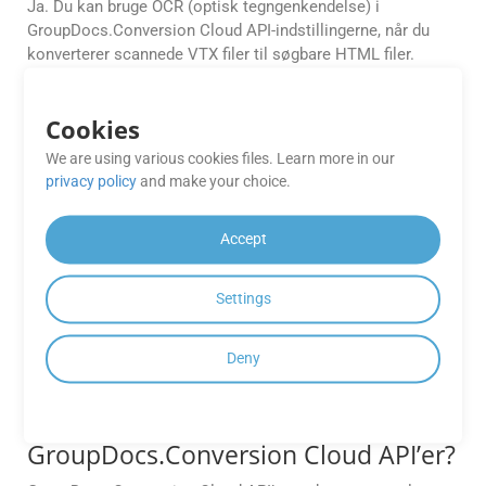
Ja. Du kan bruge OCR (optisk tegngenkendelse) i
GroupDocs.Conversion Cloud API-indstillingerne, når du
konverterer scannede VTX filer til søgbare HTML filer.
GroupDocs vil automatisk søge efter scannede billeder i
dine VTX filer, aktivere OCR baseret på dine præferencer,
Cookies
udtrække og konvertere teksten til en søgbar HTML.
We are using various cookies files. Learn more in our
Kan jeg forhåndsvise en VTX-fil, før
privacy policy
and make your choice.
jeg konverterer den til HTML ved
hjælp af API’et?
Accept
Ja. GroupDocs.Conversion Cloud understøtter
dokumenteksempelfunktionen før konvertering. Dette
Settings
hjælper med at sikre layoutnøjagtighed, kontrollere
formatering og træffe informerede beslutninger, før den
Deny
endelige konvertering udføres.
Hvilke filformater understøttes af
GroupDocs.Conversion Cloud API’er?