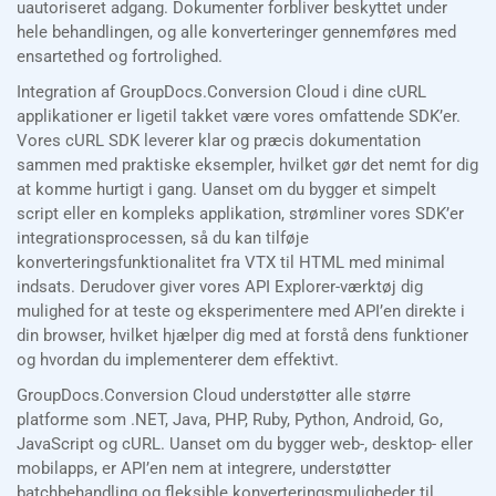
uautoriseret adgang. Dokumenter forbliver beskyttet under
hele behandlingen, og alle konverteringer gennemføres med
ensartethed og fortrolighed.
Integration af GroupDocs.Conversion Cloud i dine cURL
applikationer er ligetil takket være vores omfattende SDK’er.
Vores cURL SDK leverer klar og præcis dokumentation
sammen med praktiske eksempler, hvilket gør det nemt for dig
at komme hurtigt i gang. Uanset om du bygger et simpelt
script eller en kompleks applikation, strømliner vores SDK’er
integrationsprocessen, så du kan tilføje
konverteringsfunktionalitet fra VTX til HTML med minimal
indsats. Derudover giver vores API Explorer-værktøj dig
mulighed for at teste og eksperimentere med API’en direkte i
din browser, hvilket hjælper dig med at forstå dens funktioner
og hvordan du implementerer dem effektivt.
GroupDocs.Conversion Cloud understøtter alle større
platforme som .NET, Java, PHP, Ruby, Python, Android, Go,
JavaScript og cURL. Uanset om du bygger web-, desktop- eller
mobilapps, er API’en nem at integrere, understøtter
batchbehandling og fleksible konverteringsmuligheder til