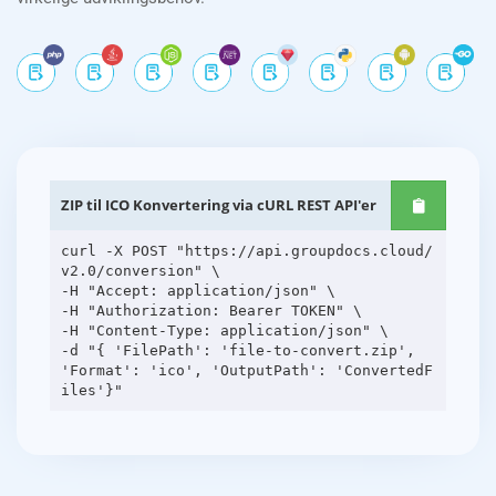
ZIP til ICO Konvertering via cURL REST API'er
curl -X POST "https://api.groupdocs.cloud/
v2.0/conversion" \
-H "Accept: application/json" \
-H "Authorization: Bearer TOKEN" \
-H "Content-Type: application/json" \
-d "{ 'FilePath': 'file-to-convert.zip',
'Format': 'ico', 'OutputPath': 'ConvertedF