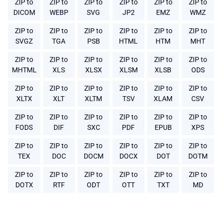
ZIP to
ZIP to
ZIP to
ZIP to
ZIP to
ZIP to
DICOM
WEBP
SVG
JP2
EMZ
WMZ
ZIP to
ZIP to
ZIP to
ZIP to
ZIP to
ZIP to
SVGZ
TGA
PSB
HTML
HTM
MHT
ZIP to
ZIP to
ZIP to
ZIP to
ZIP to
ZIP to
MHTML
XLS
XLSX
XLSM
XLSB
ODS
ZIP to
ZIP to
ZIP to
ZIP to
ZIP to
ZIP to
XLTX
XLT
XLTM
TSV
XLAM
CSV
ZIP to
ZIP to
ZIP to
ZIP to
ZIP to
ZIP to
FODS
DIF
SXC
PDF
EPUB
XPS
ZIP to
ZIP to
ZIP to
ZIP to
ZIP to
ZIP to
TEX
DOC
DOCM
DOCX
DOT
DOTM
ZIP to
ZIP to
ZIP to
ZIP to
ZIP to
ZIP to
DOTX
RTF
ODT
OTT
TXT
MD