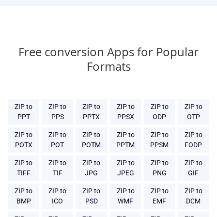
Free conversion Apps for Popular
Formats
ZIP to
ZIP to
ZIP to
ZIP to
ZIP to
ZIP to
PPT
PPS
PPTX
PPSX
ODP
OTP
ZIP to
ZIP to
ZIP to
ZIP to
ZIP to
ZIP to
POTX
POT
POTM
PPTM
PPSM
FODP
ZIP to
ZIP to
ZIP to
ZIP to
ZIP to
ZIP to
TIFF
TIF
JPG
JPEG
PNG
GIF
ZIP to
ZIP to
ZIP to
ZIP to
ZIP to
ZIP to
BMP
ICO
PSD
WMF
EMF
DCM