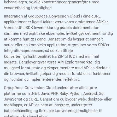
behandlingen, og alle konverteringer gennemføres med
ensartethed og fortrolighed.
Integration af GroupDocs.Conversion Cloud i dine cURL
applikationer er ligetil takket være vores omfattende SDK’er.
Vores cURL SDK leverer klar og præcis dokumentation
sammen med praktiske eksempler, hvilket gør det nemt for dig
at komme hurtigt i gang. Uanset om du bygger et simpelt
script eller en kompleks applikation, strømliner vores SDK’er
integrationsprocessen, så du kan tilføje
konverteringsfunktionalitet fra ZIP til ICO med minimal
indsats. Derudover giver vores API Explorer-værktøj dig
mulighed for at teste og eksperimentere med API’en direkte i
din browser, hvilket hjælper dig med at forstå dens funktioner
og hvordan du implementerer dem effektivt.
GroupDocs.Conversion Cloud understøtter alle større
platforme som .NET, Java, PHP, Ruby, Python, Android, Go,
JavaScript og cURL. Uanset om du bygger web-, desktop- eller
mobilapps, er API’en nem at integrere, understøtter
batchbehandling og fleksible konverteringsmuligheder til
virkelige udviklingsbehov.