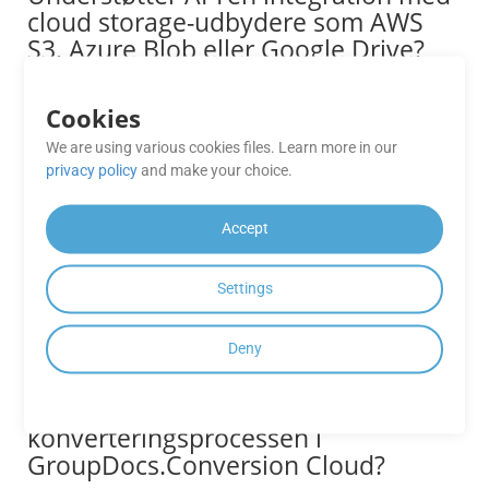
cloud storage-udbydere som AWS
S3, Azure Blob eller Google Drive?
Absolut. GroupDocs.Conversion Cloud tilbyder indbygget
integration med populære cloud-lagringsplatforme, hvilket
Cookies
tillader direkte filhentning og outputlagring uden
We are using various cookies files. Learn more in our
mellemliggende uploads.
privacy policy
and make your choice.
Er der tilgængelige SDK’er til
Accept
GroupDocs.Conversion Cloud API’er?
GroupDocs.Conversion Cloud leverer SDK’er til forskellige
Settings
programmeringssprog såsom .NET, Java, Android, PHP,
Node.js, Python, Ruby, cURL og Go, hvilket gør det nemt at
Deny
integrere i forskellige udviklingsmiljøer.
Hvor sikker er
konverteringsprocessen i
GroupDocs.Conversion Cloud?