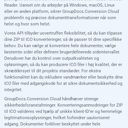
Reader. Uanset om du arbejder på Windows, macOS, Linux
eller en anden platform, sikrer GroupDocs.Conversion Cloud
problemfri og præcise dokumenttransformationer når som
helst og hvor som helst.
Vores API tilbyder uovertruffen fleksibilitet, så du kan tilpasse
dine ZIP til ICO konverteringer, så de passer til dine specifikke
behov. Du kan vælge at konvertere hele dokumenter, vælge
bestemte sider eller definere brugerdefinerede sideintervaller.
Derudover har du kontrol over outputkvaliteten og
opløsningen, så du kan producere ICO filer i høj kvalitet, der er
skræddersyet til dit projekts standarder. For ekstra
funktionalitet kan du inkludere vandmærker eller beskytte dine
ICO filer med adgangskode for at sikre dokumentsikkerhed og
integritet.
GroupDocs.Conversion Cloud håndhæver strenge
sikkerhedsforanstaltninger. Konverteringsanmodninger for ZIP
til ICO valideres ved hjælp af unikke klient-ID’er og hemmelige
legitimationsoplysninger, hvilket forhindrer uautoriseret
adgang. Dokumenter forbliver beskyttet under hele