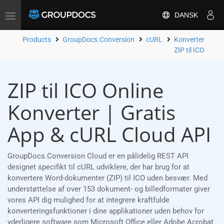
DANSK
Toggle
navigation
Products
GroupDocs.Conversion
cURL
Konverter
ZIP til ICO
ZIP til ICO Online
Konverter | Gratis
App & cURL Cloud API
GroupDocs.Conversion Cloud er en pålidelig REST API
designet specifikt til cURL udviklere, der har brug for at
konvertere Word-dokumenter (ZIP) til ICO uden besvær. Med
understøttelse af over 153 dokument- og billedformater giver
vores API dig mulighed for at integrere kraftfulde
konverteringsfunktioner i dine applikationer uden behov for
yderligere software som Microsoft Office eller Adobe Acrobat