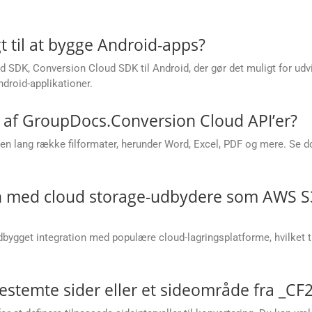
t til at bygge Android-apps?
 SDK, Conversion Cloud SDK til Android, der gør det muligt for udvi
droid-applikationer.
s af GroupDocs.Conversion Cloud API’er?
n lang række filformater, herunder Word, Excel, PDF og mere. Se do
on med cloud storage-udbydere som AWS S3
ygget integration med populære cloud-lagringsplatforme, hvilket til
stemte sider eller et sideområde fra _CF2