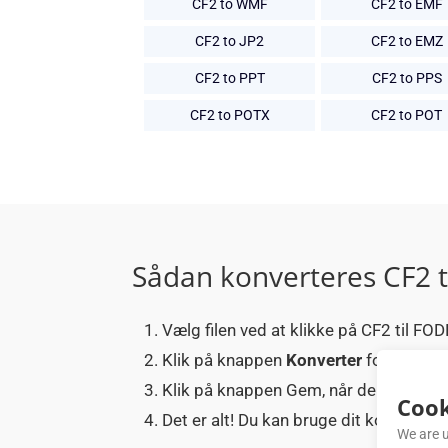
CF2 to WMF
CF2 to EMF
CF2 to JP2
CF2 to EMZ
CF2 to PPT
CF2 to PPS
CF2 to POTX
CF2 to POT
Sådan konverteres CF2 t
Vælg filen ved at klikke på CF2 til FOD
Klik på knappen
Konverter
for at uplo
Klik på knappen Gem, når den vises ef
Cook
Det er alt! Du kan bruge dit konverte
We are u