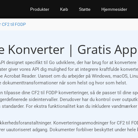
Produkter
Køb
Støtte
Hjemmesider
r CF2 til FODP
e Konverter | Gratis Ap
I designet specifikt til Go udviklere, der har brug for at konvert
er giver vores API dig mulighed for at integrere kraftfulde konverte
be Acrobat Reader. Uanset om du arbejder på Windows, macOS, Linux 
 dokumenttransformationer når som helst og hvor som helst.
kan tilpasse dine CF2 til FODP konverteringer, så de passer til dine 
gerdefinerede sideintervaller. Derudover har du kontrol over outpu
jekts standarder. For ekstra funktionalitet kan du inkludere vandmærk
rhedsforanstaltninger. Konverteringsanmodninger for CF2 til FODP 
rer uautoriseret adgang. Dokumenter forbliver beskyttet under hele