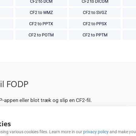
CF2 to DCM
CF2 to DICOM
CF2 to WMZ
CF2 to SVGZ
CF2 to PPTX
CF2 to PPSX
CF2 to POTM
CF2 to PPTM
il FODP
P-appen eller blot træk og slip en CF2-fil.
ade CF2 og konvertere den til en FODP-fil.
ter vellykket CF2 til FODP formatkonvertering.
ies
rede FODP dokument efter behov.
sing various cookies files. Learn more in our
privacy policy
and make your