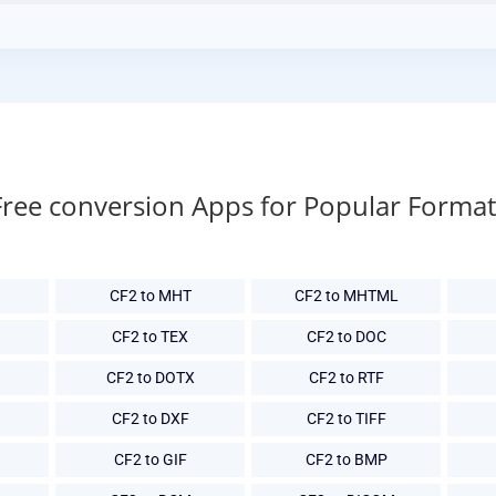
Free conversion Apps for Popular Format
CF2 to MHT
CF2 to MHTML
CF2 to TEX
CF2 to DOC
CF2 to DOTX
CF2 to RTF
CF2 to DXF
CF2 to TIFF
CF2 to GIF
CF2 to BMP