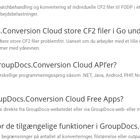
tchbehandling og konvertering af individuelle CF2 filer til FODP i é
bejdsbelastninger.
onversion Cloud store CF2 filer i Go und
re store CF2 filer problemfrit. Uanset om du arbejder med et lille 
lemer med ydeevnen.
 GroupDocs.Conversion Cloud API’er?
rskellige programmeringssprog såsom .NET, Java, Android, PHP, Node
oupDocs.Conversion Cloud Free Apps?
 direkte fra GroupDocs-webstedet eller via GroupDocs-web- eller m
r de tilgængelige funktioner i GroupDocs
grænsninger på antallet af konverteringer, filstørrelse eller out