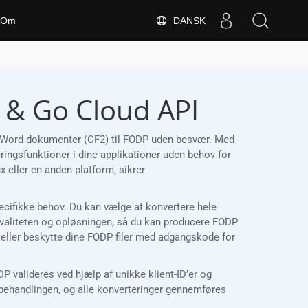
DANSK
Om
p & Go Cloud API
ere Word-dokumenter (CF2) til FODP uden besvær. Med
ringsfunktioner i dine applikationer uden behov for
eller en anden platform, sikrer
specifikke behov. Du kan vælge at konvertere hele
tkvaliteten og opløsningen, så du kan producere FODP
er eller beskytte dine FODP filer med adgangskode for
valideres ved hjælp af unikke klient-ID’er og
 behandlingen, og alle konverteringer gennemføres