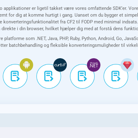
o applikationer er ligetil takket være vores omfattende SDK’er. Vo
t for dig at komme hurtigt i gang. Uanset om du bygger et simpelt 
je konverteringsfunktionalitet fra CF2 til FODP med minimal indsats
direkte i din browser, hvilket hjælper dig med at forstå dens funkt
e platforme som .NET, Java, PHP, Ruby, Python, Android, Go, JavaS
øtter batchbehandling og fleksible konverteringsmuligheder til virke