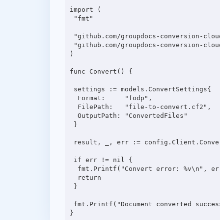
import (

 "fmt"

 "github.com/groupdocs-conversion-cloud/groupdocs-conversion-cloud-go-samples/config"

 "github.com/groupdocs-conversion-cloud/groupdocs-conversion-cloud-go/models"

)

func Convert() {

 settings := models.ConvertSettings{

  Format:     "fodp",

  FilePath:   "file-to-convert.cf2",

  OutputPath: "ConvertedFiles"

 }

 result, _, err := config.Client.ConvertApi.ConvertDocument(config.Ctx, settings)

 if err != nil {

  fmt.Printf("Convert error: %v\n", err)

  return

 }

 fmt.Printf("Document converted successfully: %v\n", result[0].Url)
