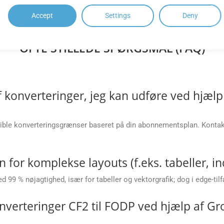
Accept
Settings
Deny
OFTE STILLEDE SPØRGSMÅL (FAQ)
af konverteringer, jeg kan udføre ved hjæ
sible konverteringsgrænser baseret på din abonnementsplan. Kont
 for komplekse layouts (f.eks. tabeller, ind
99 % nøjagtighed, især for tabeller og vektorgrafik; dog i edge-til
nverteringer CF2 til FODP ved hjælp af G