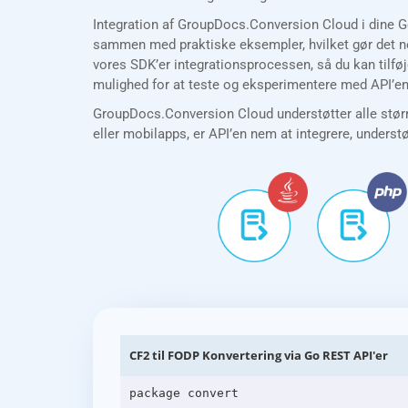
Integration af GroupDocs.Conversion Cloud i dine G
sammen med praktiske eksempler, hvilket gør det nem
vores SDK’er integrationsprocessen, så du kan tilfø
mulighed for at teste og eksperimentere med API’en 
GroupDocs.Conversion Cloud understøtter alle størr
eller mobilapps, er API’en nem at integrere, underst
CF2 til FODP Konvertering via Go REST API'er
package convert
