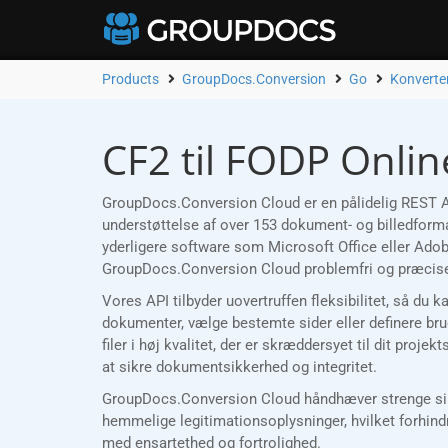
Products
GroupDocs.Conversion
Go
Konverte
CF2 til FODP Onlin
GroupDocs.Conversion Cloud er en pålidelig REST AP
understøttelse af over 153 dokument- og billedformat
yderligere software som Microsoft Office eller Ado
GroupDocs.Conversion Cloud problemfri og præcise
Vores API tilbyder uovertruffen fleksibilitet, så du 
dokumenter, vælge bestemte sider eller definere bru
filer i høj kvalitet, der er skræddersyet til dit pro
at sikre dokumentsikkerhed og integritet.
GroupDocs.Conversion Cloud håndhæver strenge sikke
hemmelige legitimationsoplysninger, hvilket forhind
med ensartethed og fortrolighed.