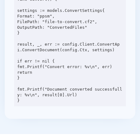
settings := models.ConvertSettings{
Format: "ppsm",
FilePath: "file-to-convert.cf2",
OutputPath: "ConvertedFiles"
}
result, _, err := config.Client.ConvertAp
i.ConvertDocument(config.Ctx, settings)
if err != nil {
fmt.Printf("Convert error: %v\n", err)
return
}
fmt.Printf("Document converted successfull
y: %v\n", result[0].Url)