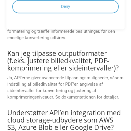
hjælp af API’et?
Deny
Ja. GroupDocs.Conversion Cloud understøtter
dokumenteksempelfunktionen før konvertering. Dette
hjælper med at sikre layoutnøjagtighed, kontrollere
formatering og træffe informerede beslutninger, før den
endelige konvertering udføres.
Kan jeg tilpasse outputformater
(f.eks. justere billedkvalitet, PDF-
komprimering eller sideintervaller)?
Ja, API’erne giver avancerede tilpasningsmuligheder, såsom
indstilling af billedkvalitet for PDF’er, angivelse af
sideintervaller for konvertering og justering af
komprimeringsniveauer. Se dokumentationen for detaljer.
Understøtter API’en integration med
cloud storage-udbydere som AWS
S3, Azure Blob eller Google Drive?