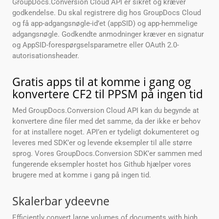
GroupDocs.Conversion Cloud API er sikret og kræver
godkendelse. Du skal registrere dig hos GroupDocs Cloud
og få app-adgangsnøgle-id’et (appSID) og app-hemmelige
adgangsnøgle. Godkendte anmodninger kræver en signatur
og AppSID-forespørgselsparametre eller OAuth 2.0-
autorisationsheader.
Gratis apps til at komme i gang og
konvertere CF2 til PPSM på ingen tid
Med GroupDocs.Conversion Cloud API kan du begynde at
konvertere dine filer med det samme, da der ikke er behov
for at installere noget. API’en er tydeligt dokumenteret og
leveres med SDK’er og levende eksempler til alle større
sprog. Vores GroupDocs.Conversion SDK’er sammen med
fungerende eksempler hostet hos Github hjælper vores
brugere med at komme i gang på ingen tid.
Skalerbar ydeevne
Efficiently convert large volumes of documents with high