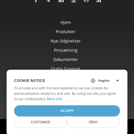
Hjem
Produkter
Nye Udgivelser
Prissætning
Dokumenter
Gratis Support
Blog
COOKIE NOTICE
COOKIE NOTICE
Hjemmesider
To provide you with the best experience, we use cookies for
To provide you with the best experience, we use cookies for
personalization, analytics, and ads. By using our site, you agree
personalization, analytics, and ads. By using our site, you agree
Om
to
to our cookie policy.
our cookie policy
.
More info
ACCEPT
ACCEPT
CUSTOMIZE
CUSTOMIZE
DENY
DENY
© Aspose Pty Ltd 2001-2026. All Rights Reserved.
Privatlivspolitik
Vilkår for brug
Kontakt os