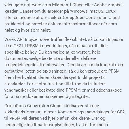
yderligere software som Microsoft Office eller Adobe Acrobat
Reader. Uanset om du arbejder på Windows, macOS, Linux
eller en anden platform, sikrer GroupDocs.Conversion Cloud
problemfri og præcise dokumenttransformationer når som
helst og hvor som helst.
Vores API tilbyder uovertruffen fleksibilitet, så du kan tilpasse
dine CF2 til PPSM konverteringer, så de passer til dine
specifikke behov. Du kan vælge at konvertere hele
dokumenter, vælge bestemte sider eller definere
brugerdefinerede sideintervaller. Derudover har du kontrol over
outputkvaliteten og opløsningen, så du kan producere PPSM
filer i høj kvalitet, der er skræddersyet til dit projekts
standarder. For ekstra funktionalitet kan du inkludere
vandmærker eller beskytte dine PPSM filer med adgangskode
for at sikre dokumentsikkerhed og integritet.
GroupDocs.Conversion Cloud håndhæver strenge
sikkerhedsforanstaltninger. Konverteringsanmodninger for CF2
til PPSM valideres ved hjælp af unikke klient-ID’er og
hemmelige legitimationsoplysninger, hvilket forhindrer