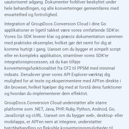
uautoriseret adgang. Dokumenter forbliver beskyttet under
hele behandlingen, og alle konverteringer gennemføres med
ensartethed og fortrolighed.
Integration af GroupDocs.Conversion Cloud i dine Go
applikationer er ligetil takket være vores omfattende SDK’er.
Vores Go SDK leverer klar og præcis dokumentation sammen
med praktiske eksempler, hvilket gør det nemt for dig at
komme hurtigt i gang. Uanset om du bygger et simpelt script
eller en kompleks applikation, strømliner vores SDK’er
integrationsprocessen, så du kan tilføje
konverteringsfunktionalitet fra CF2 til PPSM med minimal
indsats. Derudover giver vores API Explorer-værktøj dig
mulighed for at teste og eksperimentere med API’en direkte i
din browser, hvilket hjælper dig med at forstå dens funktioner
og hvordan du implementerer dem effektivt.
GroupDocs.Conversion Cloud understøtter alle større
platforme som .NET, Java, PHP, Ruby, Python, Android, Go,
JavaScript og cURL. Uanset om du bygger web-, desktop- eller
mobilapps, er API’en nem at integrere, understøtter
batchbehandling og fleksible konverteringsmuligheder til