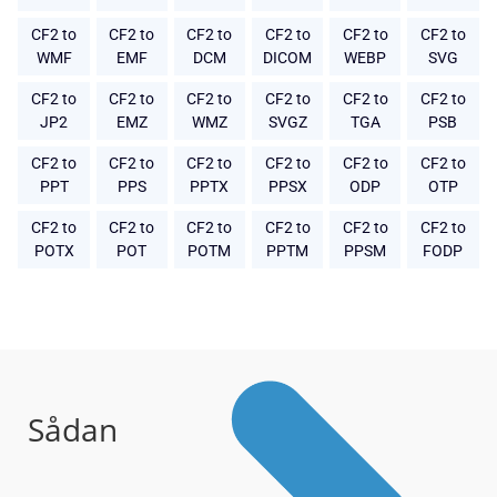
CF2 to
CF2 to
CF2 to
CF2 to
CF2 to
CF2 to
WMF
EMF
DCM
DICOM
WEBP
SVG
CF2 to
CF2 to
CF2 to
CF2 to
CF2 to
CF2 to
JP2
EMZ
WMZ
SVGZ
TGA
PSB
CF2 to
CF2 to
CF2 to
CF2 to
CF2 to
CF2 to
PPT
PPS
PPTX
PPSX
ODP
OTP
CF2 to
CF2 to
CF2 to
CF2 to
CF2 to
CF2 to
POTX
POT
POTM
PPTM
PPSM
FODP
Sådan