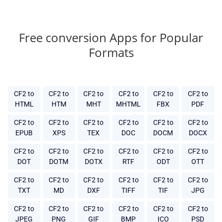
Free conversion Apps for Popular
Formats
CF2 to
CF2 to
CF2 to
CF2 to
CF2 to
CF2 to
HTML
HTM
MHT
MHTML
FBX
PDF
CF2 to
CF2 to
CF2 to
CF2 to
CF2 to
CF2 to
EPUB
XPS
TEX
DOC
DOCM
DOCX
CF2 to
CF2 to
CF2 to
CF2 to
CF2 to
CF2 to
DOT
DOTM
DOTX
RTF
ODT
OTT
CF2 to
CF2 to
CF2 to
CF2 to
CF2 to
CF2 to
TXT
MD
DXF
TIFF
TIF
JPG
CF2 to
CF2 to
CF2 to
CF2 to
CF2 to
CF2 to
JPEG
PNG
GIF
BMP
ICO
PSD