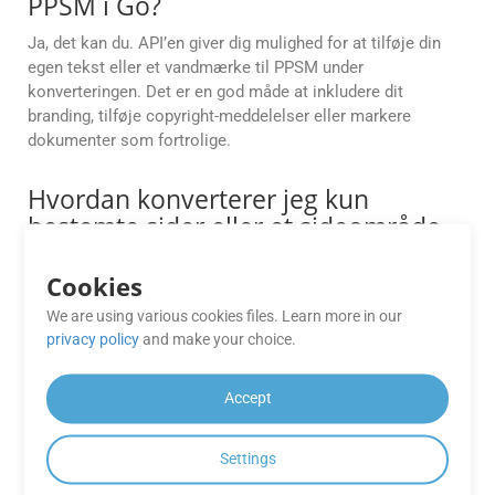
PPSM i Go?
Ja, det kan du. API’en giver dig mulighed for at tilføje din
egen tekst eller et vandmærke til PPSM under
konverteringen. Det er en god måde at inkludere dit
branding, tilføje copyright-meddelelser eller markere
dokumenter som fortrolige.
Hvordan konverterer jeg kun
bestemte sider eller et sideområde
fra _CF2 til PPSM?
Cookies
GroupDocs.Conversion Cloud giver dig mulighed for at
definere tilpassede sideintervaller til konvertering. Du kan
We are using various cookies files. Learn more in our
privacy policy
and make your choice.
vælge specifikke sider (f.eks. 1, 3, 5) eller sideintervaller
(f.eks. 2-6) ved hjælp af parameteren Pages i din API-
anmodning.
Accept
Kan jeg forhåndsvise en CF2-fil, før
Settings
jeg konverterer den til PPSM ved