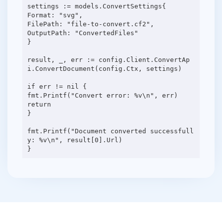
settings := models.ConvertSettings{
Format: "svg",
FilePath: "file-to-convert.cf2",
OutputPath: "ConvertedFiles"
}
result, _, err := config.Client.ConvertAp
i.ConvertDocument(config.Ctx, settings)
if err != nil {
fmt.Printf("Convert error: %v\n", err)
return
}
fmt.Printf("Document converted successfull
y: %v\n", result[0].Url)