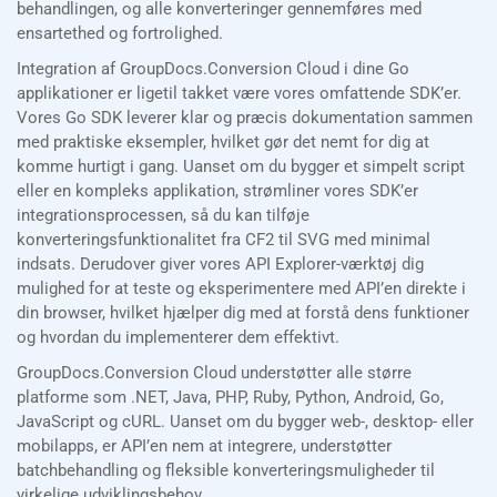
behandlingen, og alle konverteringer gennemføres med
ensartethed og fortrolighed.
Integration af GroupDocs.Conversion Cloud i dine Go
applikationer er ligetil takket være vores omfattende SDK’er.
Vores Go SDK leverer klar og præcis dokumentation sammen
med praktiske eksempler, hvilket gør det nemt for dig at
komme hurtigt i gang. Uanset om du bygger et simpelt script
eller en kompleks applikation, strømliner vores SDK’er
integrationsprocessen, så du kan tilføje
konverteringsfunktionalitet fra CF2 til SVG med minimal
indsats. Derudover giver vores API Explorer-værktøj dig
mulighed for at teste og eksperimentere med API’en direkte i
din browser, hvilket hjælper dig med at forstå dens funktioner
og hvordan du implementerer dem effektivt.
GroupDocs.Conversion Cloud understøtter alle større
platforme som .NET, Java, PHP, Ruby, Python, Android, Go,
JavaScript og cURL. Uanset om du bygger web-, desktop- eller
mobilapps, er API’en nem at integrere, understøtter
batchbehandling og fleksible konverteringsmuligheder til
virkelige udviklingsbehov.