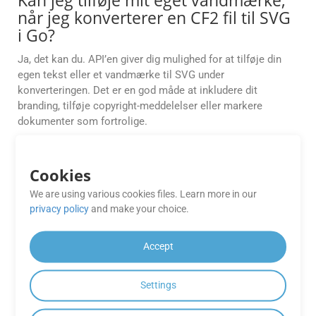
Kan jeg tilføje mit eget vandmærke,
når jeg konverterer en CF2 fil til SVG
i Go?
Ja, det kan du. API’en giver dig mulighed for at tilføje din
egen tekst eller et vandmærke til SVG under
konverteringen. Det er en god måde at inkludere dit
branding, tilføje copyright-meddelelser eller markere
dokumenter som fortrolige.
Er der nogen begrænsninger for de
Cookies
tilgængelige funktioner i
GroupDocs.Conversion Cloud Free
We are using various cookies files. Learn more in our
Apps?
privacy policy
and make your choice.
GroupDocs.Conversion Cloud Free Apps kan have
Accept
begrænsninger på antallet af konverteringer, filstørrelse
eller outputformater sammenlignet med de betalte
abonnementsplaner.
Settings