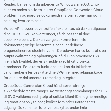
Reader. Uanset om du arbejder på Windows, macOS, Linux
eller en anden platform, sikrer GroupDocs.Conversion Cloud
problemfri og præcise dokumenttransformationer når som
helst og hvor som helst.
Vores API tilbyder uovertruffen fleksibilitet, så du kan tilpasse
dine CF2 til SVG konverteringer, så de passer til dine
specifikke behov. Du kan vælge at konvertere hele
dokumenter, vælge bestemte sider eller definere
brugerdefinerede sideintervaller. Derudover har du kontrol over
outputkvaliteten og opløsningen, så du kan producere SVG
filer i høj kvalitet, der er skræddersyet til dit projekts
standarder. For ekstra funktionalitet kan du inkludere
vandmærker eller beskytte dine SVG filer med adgangskode
for at sikre dokumentsikkerhed og integritet.
GroupDocs.Conversion Cloud håndhæver strenge
sikkerhedsforanstaltninger. Konverteringsanmodninger for CF2
til SVG valideres ved hjælp af unikke klient-ID’er og hemmelige
legitimationsoplysninger, hvilket forhindrer uautoriseret
adgang. Dokumenter forbliver beskyttet under hele