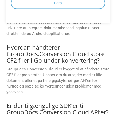
Er der et mobil-SDK tilgængeligt til at
Deny
bygge Android-apps?
Ja. GroupDocs Cloud tilbyder en indbygget Android SDK,
Conversion Cloud SDK til Android, der gør det muligt for
udviklere at integrere dokumentbehandlingsfunktioner
direkte i deres Android-applikationer.
Hvordan håndterer
GroupDocs.Conversion Cloud store
CF2 filer i Go under konvertering?
GroupDocs.Conversion Cloud er bygget til at håndtere store
CF2 filer problemfrit. Uanset om du arbejder med et lille
dokument eller et på flere gigabyte, sørger API’en for
hurtige og præcise konverteringer uden problemer med
ydeevnen.
Er der tilgængelige SDK’er til
GroupDocs.Conversion Cloud API’er?