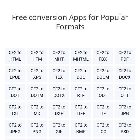
Free conversion Apps for Popular
Formats
CF2 to
CF2 to
CF2 to
CF2 to
CF2 to
CF2 to
HTML
HTM
MHT
MHTML
FBX
PDF
CF2 to
CF2 to
CF2 to
CF2 to
CF2 to
CF2 to
EPUB
XPS
TEX
DOC
DOCM
DOCX
CF2 to
CF2 to
CF2 to
CF2 to
CF2 to
CF2 to
DOT
DOTM
DOTX
RTF
ODT
OTT
CF2 to
CF2 to
CF2 to
CF2 to
CF2 to
CF2 to
TXT
MD
DXF
TIFF
TIF
JPG
CF2 to
CF2 to
CF2 to
CF2 to
CF2 to
CF2 to
JPEG
PNG
GIF
BMP
ICO
PSD