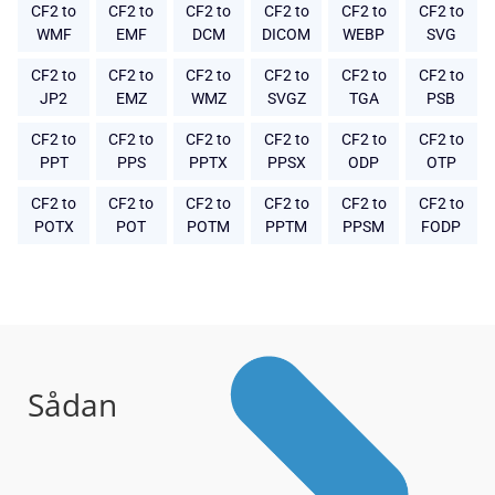
CF2 to
CF2 to
CF2 to
CF2 to
CF2 to
CF2 to
WMF
EMF
DCM
DICOM
WEBP
SVG
CF2 to
CF2 to
CF2 to
CF2 to
CF2 to
CF2 to
JP2
EMZ
WMZ
SVGZ
TGA
PSB
CF2 to
CF2 to
CF2 to
CF2 to
CF2 to
CF2 to
PPT
PPS
PPTX
PPSX
ODP
OTP
CF2 to
CF2 to
CF2 to
CF2 to
CF2 to
CF2 to
POTX
POT
POTM
PPTM
PPSM
FODP
Sådan