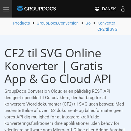
DANSK
Toggle
navigation
Products
GroupDocs.Conversion
Go
Konverter
CF2 til SVG
CF2 til SVG Online
Konverter | Gratis
App & Go Cloud API
GroupDocs.Conversion Cloud er en pålidelig REST API
designet specifikt til Go udviklere, der har brug for at
konvertere Word-dokumenter (CF2) til SVG uden besvær. Med
understøttelse af over 153 dokument- og billedformater giver
vores API dig mulighed for at integrere kraftfulde
konverteringsfunktioner i dine applikationer uden behov for
yderligere software som Microsoft Office eller Adobe Acrobat