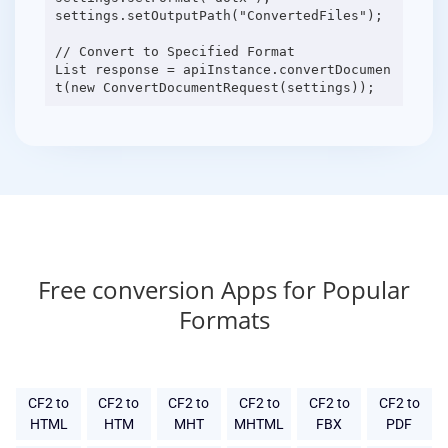
settings.setOutputPath("ConvertedFiles");
// Convert to Specified Format
List response = apiInstance.convertDocumen
Free conversion Apps for Popular
Formats
CF2 to
CF2 to
CF2 to
CF2 to
CF2 to
CF2 to
HTML
HTM
MHT
MHTML
FBX
PDF