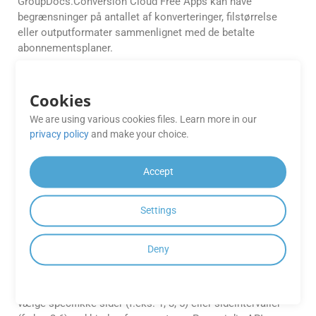
GroupDocs.Conversion Cloud Free Apps kan have
begrænsninger på antallet af konverteringer, filstørrelse
eller outputformater sammenlignet med de betalte
abonnementsplaner.
Hvordan får jeg adgang til
Cookies
GroupDocs.Conversion Cloud Free
Apps?
We are using various cookies files. Learn more in our
privacy policy
and make your choice.
GroupDocs.Conversion Cloud Free Apps kan tilgås direkte
fra GroupDocs-webstedet eller via GroupDocs-web- eller
Accept
mobilapplikationer.
Hvordan konverterer jeg kun
Settings
bestemte sider eller et sideområde
fra _CF2 til DOTX?
Deny
GroupDocs.Conversion Cloud giver dig mulighed for at
definere tilpassede sideintervaller til konvertering. Du kan
vælge specifikke sider (f.eks. 1, 3, 5) eller sideintervaller