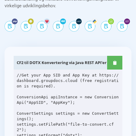
virkelige udviklingsbehov.
CF2 til DOTX Konvertering via Java REST API'er
//Get your App SID and App Key at https://
dashboard.groupdocs.cloud (free registrati
on is required).
ConversionApi apiInstance = new Conversion
Api("AppSID", "AppKey");
ConvertSettings settings = new ConvertSett
ings();
settings.setFilePath("file-to-convert.cf
2");
settings.setFormat("dotx");