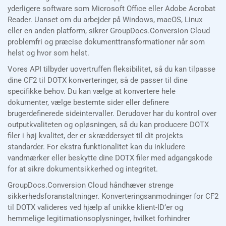
yderligere software som Microsoft Office eller Adobe Acrobat
Reader. Uanset om du arbejder på Windows, macOS, Linux
eller en anden platform, sikrer GroupDocs.Conversion Cloud
problemfri og præcise dokumenttransformationer når som
helst og hvor som helst.
Vores API tilbyder uovertruffen fleksibilitet, så du kan tilpasse
dine CF2 til DOTX konverteringer, så de passer til dine
specifikke behov. Du kan vælge at konvertere hele
dokumenter, vælge bestemte sider eller definere
brugerdefinerede sideintervaller. Derudover har du kontrol over
outputkvaliteten og opløsningen, så du kan producere DOTX
filer i høj kvalitet, der er skræddersyet til dit projekts
standarder. For ekstra funktionalitet kan du inkludere
vandmærker eller beskytte dine DOTX filer med adgangskode
for at sikre dokumentsikkerhed og integritet.
GroupDocs.Conversion Cloud håndhæver strenge
sikkerhedsforanstaltninger. Konverteringsanmodninger for CF2
til DOTX valideres ved hjælp af unikke klient-ID’er og
hemmelige legitimationsoplysninger, hvilket forhindrer