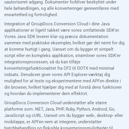
uautoriseret adgang. Dokumenter forbliver beskyttet under
hele behandlingen, og alle konverteringer gennemføres med
ensartethed og fortrolighed.
Integration af GroupDocs.Conversion Cloud i dine Java
applikationer er ligetil takket være vores omfattende SDK’er.
Vores Java SDK leverer klar og præcis dokumentation
sammen med praktiske eksempler, hvilket gør det nemt for dig
at komme hurtigt i gang. Uanset om du bygger et simpelt
script eller en kompleks applikation, strømliner vores SDK’er
integrationsprocessen, så du kan tilføje
konverteringsfunktionalitet fra CF2 til DOTX med minimal
indsats. Derudover giver vores API Explorer-værktøj dig
mulighed for at teste og eksperimentere med API’en direkte i
din browser, hvilket hjælper dig med at forstå dens funktioner
og hvordan du implementerer dem effektivt.
GroupDocs.Conversion Cloud understøtter alle større
platforme som .NET, Java, PHP, Ruby, Python, Android, Go,
JavaScript og cURL. Uanset om du bygger web-, desktop- eller
mobilapps, er API’en nem at integrere, understøtter
batchbehandling og fleksible konverteringsmuligheder til