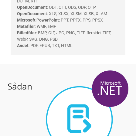
DOTM, RTF
OpenDocument
: ODT, OTT, ODS, ODP, OTP
OpenDocument
: XLS, XLSX, XLSM, XLSB, XLAM
Microsoft PowerPoint
: PPT, PPTX, PPS, PPSX
Metafiler
: WMF, EMF
Billedfiler
: BMP, GIF, JPG, PNG, TIFF, flersidet TIFF,
WebP, SVG, DNG, PSD
Andet
: PDF, EPUB, TXT, HTML
Sådan