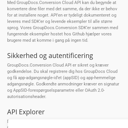
Med GroupDocs.Conversion Cloud API kan du begynde at
konvertere dine filer med det samme, da der ikke er behov
for at installere noget. API’en er tydeligt dokumenteret og
leveres med SDK’er og levende eksempler til alle større
sprog. Vores GroupDocs.Conversion SDK’er sammen med
fungerende eksempler hostet hos Github hjælper vores
brugere med at komme i gang på ingen tid.
Sikkerhed og autentificering
GroupDocs.Conversion Cloud API er sikret og kræver
godkendelse. Du skal registrere dig hos GroupDocs Cloud
og få app-adgangsnøgle-id’et (appSID) og app-hemmelige
adgangsnøgle. Godkendte anmodninger kræver en signatur
og AppSID-forespørgselsparametre eller OAuth 2.0-
autorisationsheader.
API Explorer
Den nemmeste måde at prøve GroupDocs.Conversion
Cloud API med det samme i din browser er ved at bruge