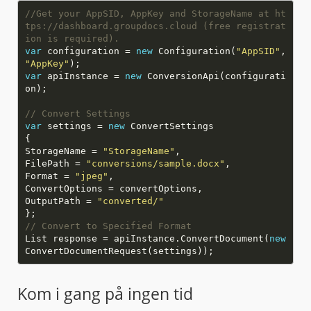
//Get your AppSID, AppKey and StorageName at ht
tps://dashboard.groupdocs.cloud (free registrat
ion is required).
var
configuration =
new
Configuration(
"AppSID"
,
"AppKey"
var
apiInstance =
new
ConversionApi(configurati
// Convert Settings
var
settings =
new
StorageName =
"StorageName"
FilePath =
"conversions/sample.docx"
Format =
"jpeg"
OutputPath =
"converted/"
// Convert to Specified Format
List response = apiInstance.ConvertDocument(
new
Kom i gang på ingen tid