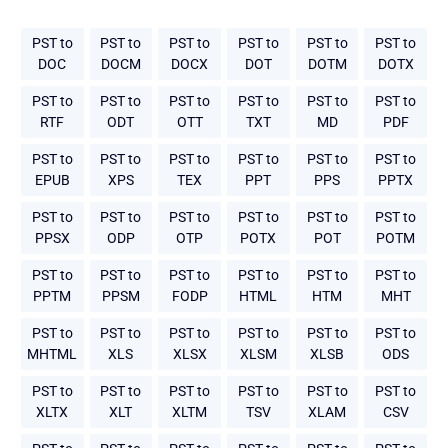
PST to
PST to
PST to
PST to
PST to
PST to
DOC
DOCM
DOCX
DOT
DOTM
DOTX
PST to
PST to
PST to
PST to
PST to
PST to
RTF
ODT
OTT
TXT
MD
PDF
PST to
PST to
PST to
PST to
PST to
PST to
EPUB
XPS
TEX
PPT
PPS
PPTX
PST to
PST to
PST to
PST to
PST to
PST to
PPSX
ODP
OTP
POTX
POT
POTM
PST to
PST to
PST to
PST to
PST to
PST to
PPTM
PPSM
FODP
HTML
HTM
MHT
PST to
PST to
PST to
PST to
PST to
PST to
MHTML
XLS
XLSX
XLSM
XLSB
ODS
PST to
PST to
PST to
PST to
PST to
PST to
XLTX
XLT
XLTM
TSV
XLAM
CSV