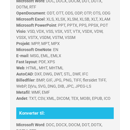
Microsoft Word
: DOC, DOCX, DOCM, DOT, DOTX,
DOTM, RTF
OpenDocument
: ODT, OTT, ODS, ODP, OTP, OTS, ODG
Microsoft Excel
: XLS, XLSX, XLSM, XLSB, XLT, XLAM
Microsoft PowerPoint
: PPT, PPTX, PPS, PPSX, POT
Visio
: VSD, VDX, VSS, VSX, VST, VTX, VSDX, VDW,
VSSX, VSTX, VSDM, VSTM, VSSM
Projekt
: MPP, MPT, MPX
Microsoft OneNote
: EN
E-mail
: MSG, EML, EMLX
Fast layout
: PDF, XPS
Web
: HTML, MHT, MHTML
AutoCAD
: DXF, DWG, DWT, STL, DWF, IFC
Billedfiler
: BMP, GIF, JPG, PNG, TIFF, flersidet TIFF,
WebP, DjVu, SVG, DNG, DIB, JPC, JPEG-LS
Metafil
: WMF, EMF
Andet
: TXT, CSV, XML, DICOM, TEX, MOBI, EPUB, ICO
Konverter til:
Microsoft Word
: DOC, DOCX, DOCM, DOT, DOTX,