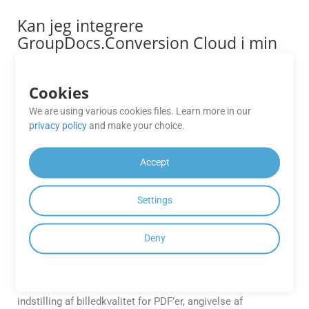
Kan jeg integrere
GroupDocs.Conversion Cloud i min
CI/CD-pipeline for automatiserede
dokumentkonverteringer?
Cookies
Ja, API’en er bygget til at understøtte
We are using various cookies files. Learn more in our
automatiseringsworkflows. Du kan nemt integrere den i din
privacy policy
and make your choice.
CI/CD-pipeline ved hjælp af de tilgængelige SDK’er til .NET,
Java, PHP, Ruby, Android, Go, Python og andre platforme.
Dette giver dig mulighed for at udløse
Accept
dokumentkonverteringer automatisk under builds,
implementeringer eller efterbehandlingstrin.
Settings
Kan jeg tilpasse outputformater
Deny
(f.eks. justere billedkvalitet, PDF-
komprimering eller sideintervaller)?
Ja, API’erne giver avancerede tilpasningsmuligheder, såsom
indstilling af billedkvalitet for PDF’er, angivelse af