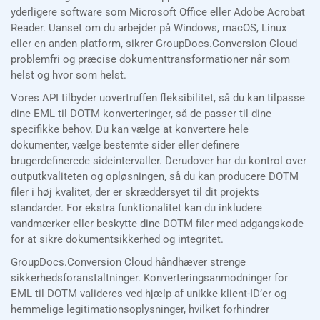
yderligere software som Microsoft Office eller Adobe Acrobat
Reader. Uanset om du arbejder på Windows, macOS, Linux
eller en anden platform, sikrer GroupDocs.Conversion Cloud
problemfri og præcise dokumenttransformationer når som
helst og hvor som helst.
Vores API tilbyder uovertruffen fleksibilitet, så du kan tilpasse
dine EML til DOTM konverteringer, så de passer til dine
specifikke behov. Du kan vælge at konvertere hele
dokumenter, vælge bestemte sider eller definere
brugerdefinerede sideintervaller. Derudover har du kontrol over
outputkvaliteten og opløsningen, så du kan producere DOTM
filer i høj kvalitet, der er skræddersyet til dit projekts
standarder. For ekstra funktionalitet kan du inkludere
vandmærker eller beskytte dine DOTM filer med adgangskode
for at sikre dokumentsikkerhed og integritet.
GroupDocs.Conversion Cloud håndhæver strenge
sikkerhedsforanstaltninger. Konverteringsanmodninger for
EML til DOTM valideres ved hjælp af unikke klient-ID’er og
hemmelige legitimationsoplysninger, hvilket forhindrer