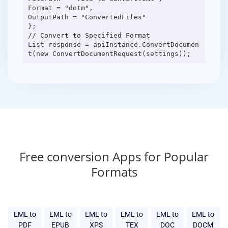
Format = "dotm",
OutputPath = "ConvertedFiles"
};
// Convert to Specified Format
List response = apiInstance.ConvertDocumen
Free conversion Apps for Popular
Formats
EML to
EML to
EML to
EML to
EML to
EML to
PDF
EPUB
XPS
TEX
DOC
DOCM