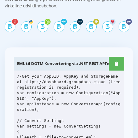
virkelige udviklingsbehov.
EML til DOTM Konvertering via .NET REST API'er
//Get your AppSID, AppKey and StorageName
at https://dashboard.groupdocs.cloud (free
registration is required).
var configuration = new Configuration("App
SID", "AppKey");
var apiInstance = new ConversionApi(config
uration);
// Convert Settings
var settings = new ConvertSettings
{
FilePath = "file-to-convert.eml",