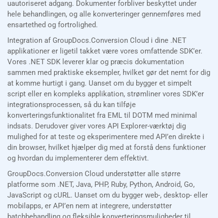
uautoriseret adgang. Dokumenter forbliver beskyttet under
hele behandlingen, og alle konverteringer gennemføres med
ensartethed og fortrolighed.
Integration af GroupDocs.Conversion Cloud i dine .NET
applikationer er ligetil takket være vores omfattende SDK’er.
Vores .NET SDK leverer klar og præcis dokumentation
sammen med praktiske eksempler, hvilket gør det nemt for dig
at komme hurtigt i gang. Uanset om du bygger et simpelt
script eller en kompleks applikation, strømliner vores SDK’er
integrationsprocessen, så du kan tilføje
konverteringsfunktionalitet fra EML til DOTM med minimal
indsats. Derudover giver vores API Explorer-værktøj dig
mulighed for at teste og eksperimentere med API’en direkte i
din browser, hvilket hjælper dig med at forstå dens funktioner
og hvordan du implementerer dem effektivt.
GroupDocs.Conversion Cloud understøtter alle større
platforme som .NET, Java, PHP, Ruby, Python, Android, Go,
JavaScript og cURL. Uanset om du bygger web-, desktop- eller
mobilapps, er API’en nem at integrere, understøtter
batchbehandling og fleksible konverteringsmuligheder til