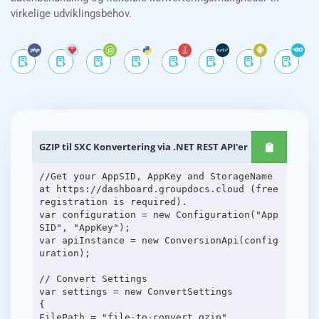
virkelige udviklingsbehov.
GZIP til SXC Konvertering via .NET REST API'er
//Get your AppSID, AppKey and StorageName
at https://dashboard.groupdocs.cloud (free
registration is required).
var configuration = new Configuration("App
SID", "AppKey");
var apiInstance = new ConversionApi(config
uration);
// Convert Settings
var settings = new ConvertSettings
{
FilePath = "file-to-convert.gzip",