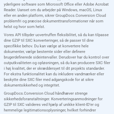
yderligere software som Microsoft Office eller Adobe Acrobat
Reader. Uanset om du arbejder på Windows, macOS, Linux
eller en anden platform, sikrer GroupDocs.Conversion Cloud
problemfri og præcise dokumenttransformationer når som
helst og hvor som helst.
Vores API tilbyder uovertruffen fleksibilitet, så du kan tilpasse
dine GZIP til SXC konverteringer, så de passer til dine
specifikke behov. Du kan vælge at konvertere hele
dokumenter, vælge bestemte sider eller definere
brugerdefinerede sideintervaller. Derudover har du kontrol over
outputkvaliteten og opløsningen, så du kan producere SXC filer
i høj kvalitet, der er skræddersyet til dit projekts standarder.
For ekstra funktionalitet kan du inkludere vandmærker eller
beskytte dine SXC filer med adgangskode for at sikre
dokumentsikkerhed og integritet.
GroupDocs.Conversion Cloud håndhæver strenge
sikkerhedsforanstaltninger. Konverteringsanmodninger for
GZIP til SXC valideres ved hjælp af unikke klient-ID’er og
hemmelige legitimationsoplysninger, hvilket forhindrer