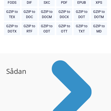
FODS
DIF
SXC
PDF
EPUB
XPS
GZIP to
GZIP to
GZIP to
GZIP to
GZIP to
GZIP to
TEX
DOC
DOCM
DOCX
DOT
DOTM
GZIP to
GZIP to
GZIP to
GZIP to
GZIP to
GZIP to
DOTX
RTF
ODT
OTT
TXT
MD
Sådan