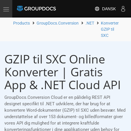
DANSK
Toggle
navigation
Products
GroupDocs.Conversion
.NET
Konverter
GZIP til
SXC
GZIP til SXC Online
Konverter | Gratis
App & .NET Cloud API
GroupDocs.Conversion Cloud er en pålidelig REST API
designet specifikt til .NET udviklere, der har brug for at
konvertere Word-dokumenter (GZIP) til SXC uden besvær. Med
understøttelse af over 153 dokument- og billedformater giver
vores API dig mulighed for at integrere kraftfulde
konverteringsfunktioner i dine applikationer uden behov for