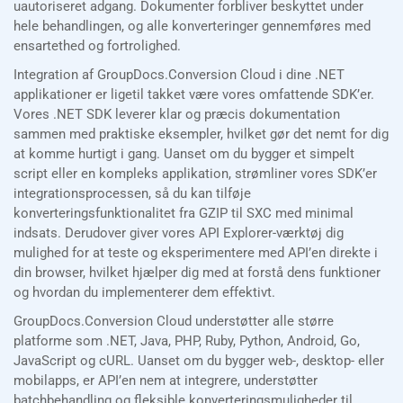
uautoriseret adgang. Dokumenter forbliver beskyttet under
hele behandlingen, og alle konverteringer gennemføres med
ensartethed og fortrolighed.
Integration af GroupDocs.Conversion Cloud i dine .NET
applikationer er ligetil takket være vores omfattende SDK’er.
Vores .NET SDK leverer klar og præcis dokumentation
sammen med praktiske eksempler, hvilket gør det nemt for dig
at komme hurtigt i gang. Uanset om du bygger et simpelt
script eller en kompleks applikation, strømliner vores SDK’er
integrationsprocessen, så du kan tilføje
konverteringsfunktionalitet fra GZIP til SXC med minimal
indsats. Derudover giver vores API Explorer-værktøj dig
mulighed for at teste og eksperimentere med API’en direkte i
din browser, hvilket hjælper dig med at forstå dens funktioner
og hvordan du implementerer dem effektivt.
GroupDocs.Conversion Cloud understøtter alle større
platforme som .NET, Java, PHP, Ruby, Python, Android, Go,
JavaScript og cURL. Uanset om du bygger web-, desktop- eller
mobilapps, er API’en nem at integrere, understøtter
batchbehandling og fleksible konverteringsmuligheder til