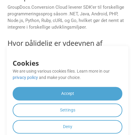
GroupDocs.Conversion Cloud leverer SDK’er til forskellige
programmeringssprog såsom .NET, Java, Android, PHP,
Node.js, Python, Ruby, cURL og Go, hvilket gør det nemt at
integrere i forskellige udviklingsmiljøer.
Hvor pålidelig er ydeevnen af
GroupDocs.Conversion Cloud Free
Apps?
Cookies
GroupDocs.Conversion Cloud Free Apps tilbyder pålidelig
We are using various cookies files. Learn more in our
ydeevne og output i høj kvalitet til dine konverteringsbehov,
privacy policy
and make your choice.
hvilket sikrer en problemfri oplevelse.
Accept
Er der en grænse for antallet af
konverteringer, jeg kan udføre ved
Settings
hjælp af GroupDocs.Conversion
Cloud API’er?
Deny
GroupDocs.Conversion Cloud API’er tilbyder fleksible