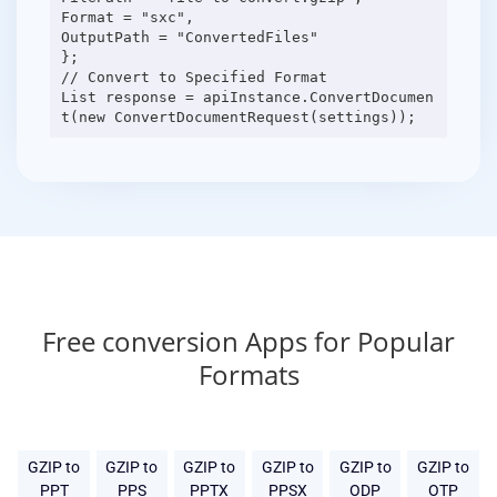
Format = "sxc",
OutputPath = "ConvertedFiles"
};
// Convert to Specified Format
List response = apiInstance.ConvertDocumen
Free conversion Apps for Popular
Formats
GZIP to
GZIP to
GZIP to
GZIP to
GZIP to
GZIP to
PPT
PPS
PPTX
PPSX
ODP
OTP