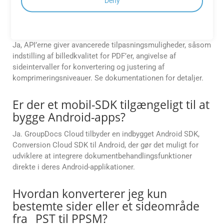
Kan jeg tilpasse outputformater
Deny
(f.eks. justere billedkvalitet, PDF-
komprimering eller sideintervaller)?
Ja, API’erne giver avancerede tilpasningsmuligheder, såsom
indstilling af billedkvalitet for PDF’er, angivelse af
sideintervaller for konvertering og justering af
komprimeringsniveauer. Se dokumentationen for detaljer.
Er der et mobil-SDK tilgængeligt til at
bygge Android-apps?
Ja. GroupDocs Cloud tilbyder en indbygget Android SDK,
Conversion Cloud SDK til Android, der gør det muligt for
udviklere at integrere dokumentbehandlingsfunktioner
direkte i deres Android-applikationer.
Hvordan konverterer jeg kun
bestemte sider eller et sideområde
fra _PST til PPSM?