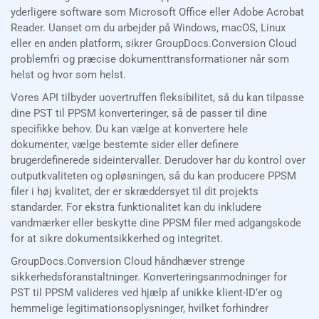
yderligere software som Microsoft Office eller Adobe Acrobat
Reader. Uanset om du arbejder på Windows, macOS, Linux
eller en anden platform, sikrer GroupDocs.Conversion Cloud
problemfri og præcise dokumenttransformationer når som
helst og hvor som helst.
Vores API tilbyder uovertruffen fleksibilitet, så du kan tilpasse
dine PST til PPSM konverteringer, så de passer til dine
specifikke behov. Du kan vælge at konvertere hele
dokumenter, vælge bestemte sider eller definere
brugerdefinerede sideintervaller. Derudover har du kontrol over
outputkvaliteten og opløsningen, så du kan producere PPSM
filer i høj kvalitet, der er skræddersyet til dit projekts
standarder. For ekstra funktionalitet kan du inkludere
vandmærker eller beskytte dine PPSM filer med adgangskode
for at sikre dokumentsikkerhed og integritet.
GroupDocs.Conversion Cloud håndhæver strenge
sikkerhedsforanstaltninger. Konverteringsanmodninger for
PST til PPSM valideres ved hjælp af unikke klient-ID’er og
hemmelige legitimationsoplysninger, hvilket forhindrer