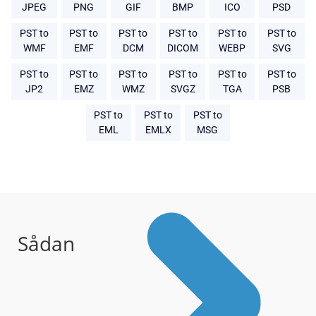
JPEG
PNG
GIF
BMP
ICO
PSD
PST to
PST to
PST to
PST to
PST to
PST to
WMF
EMF
DCM
DICOM
WEBP
SVG
PST to
PST to
PST to
PST to
PST to
PST to
JP2
EMZ
WMZ
SVGZ
TGA
PSB
PST to
PST to
PST to
EML
EMLX
MSG
Sådan