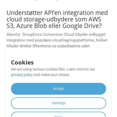
Understøtter API’en integration med
cloud storage-udbydere som AWS
S3, Azure Blob eller Google Drive?
Absolut. GroupDocs.Conversion Cloud tilbyder indbygget
integration med populære cloud-lagringsplatforme, hvilket
tillader direkte filhentning og outputlagring uden
mellemliggende uploads.
Cookies
Må jeg bruge GroupDocs.Conversion
We are using various cookies files. Learn more in our
Cloud Free Apps til kommercielle
privacy policy
and make your choice.
formål?
GroupDocs.Conversion Cloud Free Apps er primært til
Accept
evaluerings- og testformål. Til kommerciel brug kan du
overveje at opgradere til et betalt abonnement for at få alle
Settings
funktioner og support.