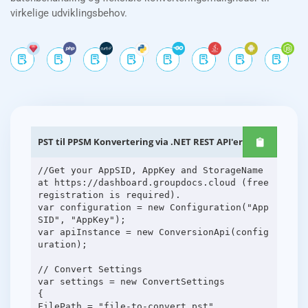
virkelige udviklingsbehov.
PST til PPSM Konvertering via .NET REST API'er
//Get your AppSID, AppKey and StorageName
at https://dashboard.groupdocs.cloud (free
registration is required).
var configuration = new Configuration("App
SID", "AppKey");
var apiInstance = new ConversionApi(config
uration);
// Convert Settings
var settings = new ConvertSettings
{
FilePath = "file-to-convert.pst",