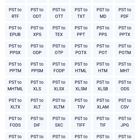
PST to
PST to
PST to
PST to
PST to
PST to
RTF
ODT
OTT
TXT
MD
PDF
PST to
PST to
PST to
PST to
PST to
PST to
EPUB
XPS
TEX
PPT
PPS
PPTX
PST to
PST to
PST to
PST to
PST to
PST to
PPSX
ODP
OTP
POTX
POT
POTM
PST to
PST to
PST to
PST to
PST to
PST to
PPTM
PPSM
FODP
HTML
HTM
MHT
PST to
PST to
PST to
PST to
PST to
PST to
MHTML
XLS
XLSX
XLSM
XLSB
ODS
PST to
PST to
PST to
PST to
PST to
PST to
XLTX
XLT
XLTM
TSV
XLAM
CSV
PST to
PST to
PST to
PST to
PST to
PST to
FODS
DIF
SXC
TIFF
TIF
JPG
PST to
PST to
PST to
PST to
PST to
PST to