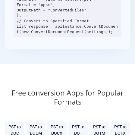
Format = "ppsm",
OutputPath = "ConvertedFiles"
};
// Convert to Specified Format
List response = apiInstance.ConvertDocumen
Free conversion Apps for Popular
Formats
PST to
PST to
PST to
PST to
PST to
PST to
DOC
DOCM
DOCX
DOT
DOTM
DOTX