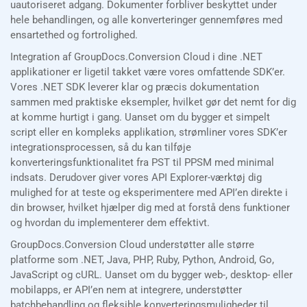
uautoriseret adgang. Dokumenter forbliver beskyttet under
hele behandlingen, og alle konverteringer gennemføres med
ensartethed og fortrolighed.
Integration af GroupDocs.Conversion Cloud i dine .NET
applikationer er ligetil takket være vores omfattende SDK’er.
Vores .NET SDK leverer klar og præcis dokumentation
sammen med praktiske eksempler, hvilket gør det nemt for dig
at komme hurtigt i gang. Uanset om du bygger et simpelt
script eller en kompleks applikation, strømliner vores SDK’er
integrationsprocessen, så du kan tilføje
konverteringsfunktionalitet fra PST til PPSM med minimal
indsats. Derudover giver vores API Explorer-værktøj dig
mulighed for at teste og eksperimentere med API’en direkte i
din browser, hvilket hjælper dig med at forstå dens funktioner
og hvordan du implementerer dem effektivt.
GroupDocs.Conversion Cloud understøtter alle større
platforme som .NET, Java, PHP, Ruby, Python, Android, Go,
JavaScript og cURL. Uanset om du bygger web-, desktop- eller
mobilapps, er API’en nem at integrere, understøtter
batchbehandling og fleksible konverteringsmuligheder til